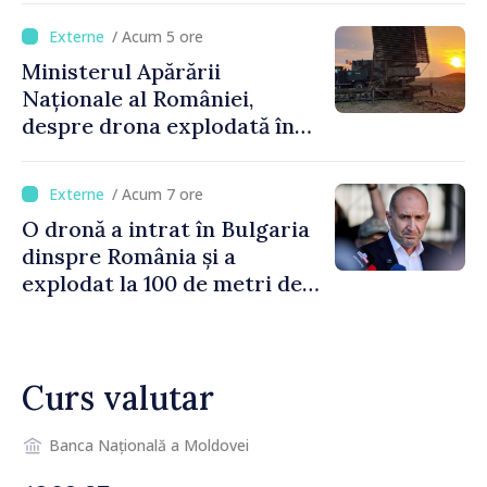
orășenesc a aprobat decizia
/ Acum 5 ore
finală
Ministerul Apărării
Naționale al României,
despre drona explodată în
Bulgaria: „Radarele noastre
nu au detectat niciun
/ Acum 7 ore
vehicul aerian”
O dronă a intrat în Bulgaria
dinspre România și a
explodat la 100 de metri de
graniță
Curs valutar
Banca Națională a Moldovei