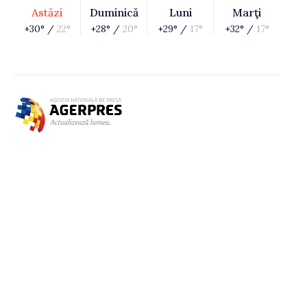
Astăzi
Duminică
Luni
Marţi
+30° /
22°
+28° /
20°
+29° /
17°
+32° /
17°