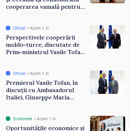
cooperarea vamală pentru
securizarea frontierei și
integrarea europeană.
Reuniune la Moghiliov-
/ Acum 1 zi
Podolsk
Perspectivele cooperării
moldo-turce, discutate de
Prim-ministrul Vasile Tofan
și Ambasadorul Turciei,
Uygar Mustafa Sertel
/ Acum 1 zi
Premierul Vasile Tofan, în
discuții cu Ambasadorul
Italiei, Giuseppe Maria
Perricone
/ Acum 1 zi
Oportunitățile economice și