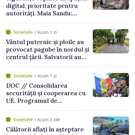
digital, prioritate pentru
autorități. Maia Sandu:
„Trebuie să creăm
mecanisme care să-i
/ Acum 1 zi
protejeze”
Vântul puternic și ploile au
provocat pagube în nordul și
centrul țării. Salvatorii au
intervenit în zece cazuri
/ Acum 1 zi
DOC // Consolidarea
securității și cooperarea cu
UE. Programul de
implementare a Strategiei
Naționale de Apărare pentru
/ Acum 2 zile
perioada 2024–2034,
Călătorii aflați în așteptare
publicat în Monitorul Oficial