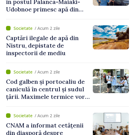
în postul Palanca-Maiaki-
Udobnoe primesc apă din
partea funcționarilor vamali
și a polițiștilor de frontieră
/ Acum 2 zile
Captări ilegale de apă din
Nistru, depistate de
inspectorii de mediu
/ Acum 2 zile
Cod galben și portocaliu de
caniculă în centrul și sudul
țării. Maximele termice vor
ajunge până la 37°C
/ Acum 2 zile
CNAM a informat cetățenii
din diasporă despre