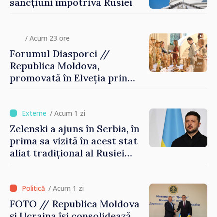
sancțiuni împotriva Rusiei
/ Acum 23 ore
Forumul Diasporei //
Republica Moldova,
promovată în Elveția prin
turism, investiții și
exporturi
/ Acum 1 zi
Zelenski a ajuns în Serbia, în
prima sa vizită în acest stat
aliat tradițional al Rusiei
după 2022
/ Acum 1 zi
FOTO // Republica Moldova
și Ucraina își consolidează