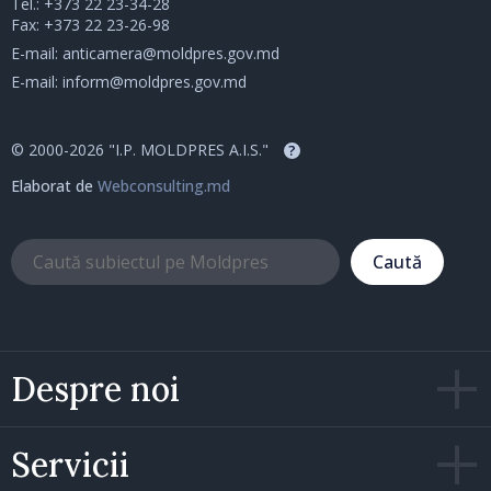
Tel.:
+373 22 23-34-28
Fax: +373 22 23-26-98
E-mail:
anticamera@moldpres.gov.md
E-mail:
inform@moldpres.gov.md
© 2000-2026 "I.P. MOLDPRES A.I.S."
?
Elaborat de
Webconsulting.md
Caută
Despre noi
Servicii