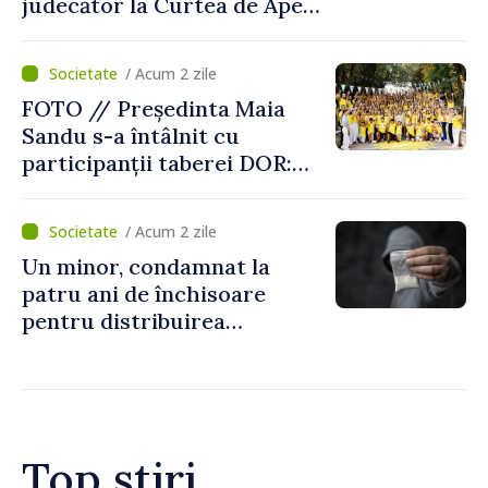
judecător la Curtea de Apel
Centru
/ Acum 2 zile
FOTO // Președinta Maia
Sandu s-a întâlnit cu
participanții taberei DOR:
„Legătura lor cu țara
noastră rămâne puternică”
/ Acum 2 zile
Un minor, condamnat la
patru ani de închisoare
pentru distribuirea
drogurilor în raionul Edineț
Top știri