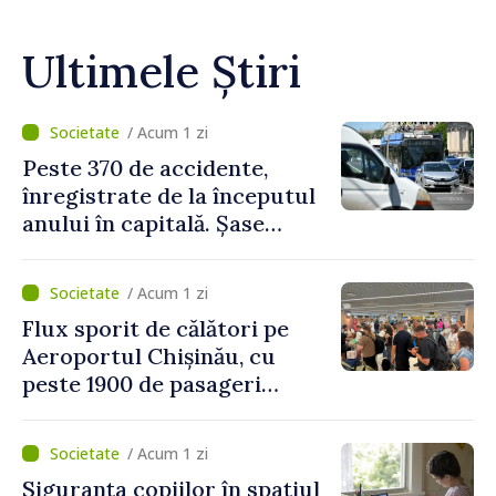
Ultimele Știri
/ Acum 1 zi
Peste 370 de accidente,
înregistrate de la începutul
anului în capitală. Șase
persoane și-au pierdut viața
/ Acum 1 zi
Flux sporit de călători pe
Aeroportul Chișinău, cu
peste 1900 de pasageri
deserviți pe oră în perioada
de vârf a concediilor
/ Acum 1 zi
Siguranța copiilor în spațiul