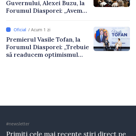
Guvernului, Alexei Buzu, la
Forumul Diasporei: „Avem
nevoie de fiecare dintre
dumneavoastră pentru a
/ Acum 1 zi
construi comunități mai
Premierul Vasile Tofan, la
puternice”
Forumul Diasporei: „Trebuie
să readucem optimismul
oamenilor și încrederea că
Republica Moldova merge în
direcția corectă”
#newsletter
Primiți cele mai recente știri direct pe