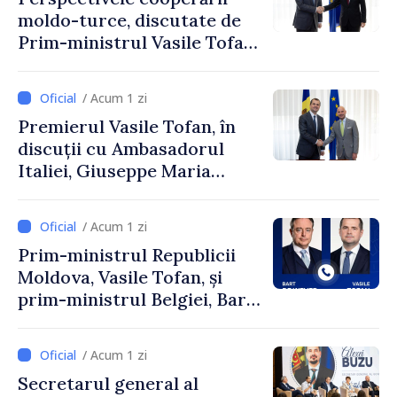
moldo-turce, discutate de
Prim-ministrul Vasile Tofan
și Ambasadorul Turciei,
Uygar Mustafa Sertel
/ Acum 1 zi
Premierul Vasile Tofan, în
discuții cu Ambasadorul
Italiei, Giuseppe Maria
Perricone
/ Acum 1 zi
Prim-ministrul Republicii
Moldova, Vasile Tofan, și
prim-ministrul Belgiei, Bart
De Wever, au discutat
despre parcursul european
/ Acum 1 zi
al Republicii Moldova.
Secretarul general al