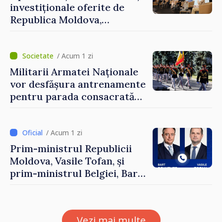
investiționale oferite de
Republica Moldova,
prezentate de vicepremierul
Eugeniu Osmochescu, la
Forumul Diasporei
/ Acum 1 zi
Militarii Armatei Naționale
vor desfășura antrenamente
pentru parada consacrată
Zilei Independenței
/ Acum 1 zi
Prim-ministrul Republicii
Moldova, Vasile Tofan, și
prim-ministrul Belgiei, Bart
De Wever, au discutat
despre parcursul european
al Republicii Moldova.
Vezi mai multe