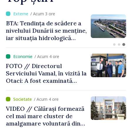
/ Acum 1 oră
Energocom a asigurat
necesarul de energie
electrică pentru 8 august.
Compania îndeamnă
cetățenii să reducă
/ Acum 4 ore
consumul în orele de vârf
FOTO // Directorul
Serviciului Vamal, în vizită la
Otaci: A fost examinată
posibilitatea dotării Zonei de
control vamal cu un scanner
/ Acum 4 ore
performant
VIDEO // Călărași formează
cel mai mare cluster de
amalgamare voluntară din
Republica Moldova. Consiliul