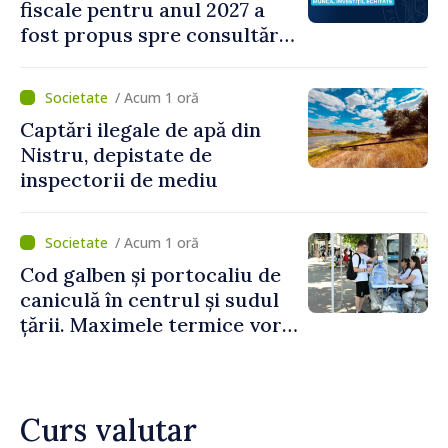
fiscale pentru anul 2027 a
fost propus spre consultări
publice
/ Acum 1 oră
Captări ilegale de apă din
Nistru, depistate de
inspectorii de mediu
/ Acum 1 oră
Cod galben și portocaliu de
caniculă în centrul și sudul
țării. Maximele termice vor
ajunge până la 37°C
Curs valutar