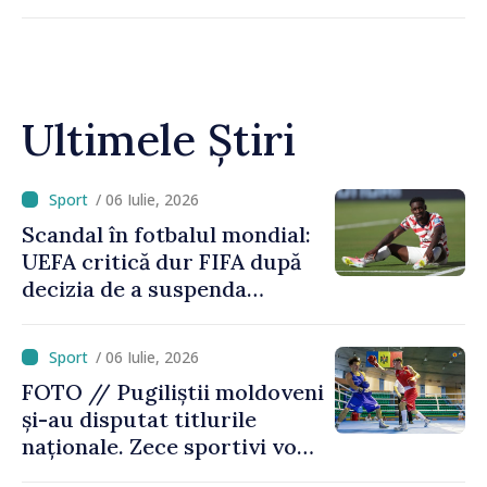
Ultimele Știri
/ 06 Iulie, 2026
Scandal în fotbalul mondial:
UEFA critică dur FIFA după
decizia de a suspenda
cartonașul roșu primit de
americanul Folarin Balogun
/ 06 Iulie, 2026
FOTO // Pugiliștii moldoveni
și-au disputat titlurile
naționale. Zece sportivi vor
merge la Europene