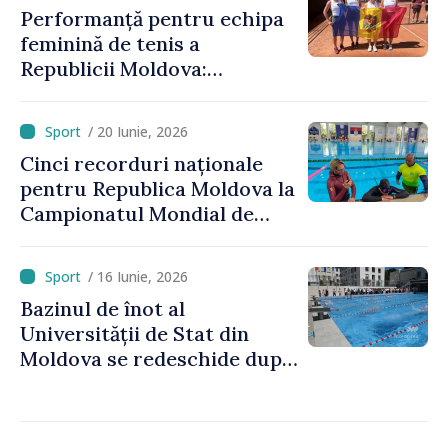
Performanță pentru echipa
feminină de tenis a
Republicii Moldova:
calificare spectaculoasă
după o pauză de 25 de ani
/ 20 Iunie, 2026
Cinci recorduri naționale
pentru Republica Moldova la
Campionatul Mondial de
scufundări în bazin închis
/ 16 Iunie, 2026
Bazinul de înot al
Universității de Stat din
Moldova se redeschide după
renovare