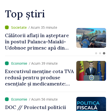
Top știri
/ Acum 17 minute
Ministra Finanțelor explică
principalele modificări
propuse la politica fiscală
2027 privind impozitul pe
venit
/ Acum 39 minute
Executivul menține cota TVA
redusă pentru produse
esențiale și medicamente:
„Nu facem reformă fiscală
pe seama consumului de
/ Acum 56 minute
bază al oamenilor”
DOC // Proiectul politicii