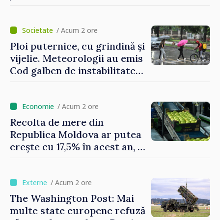
garnizoana Chișinău
/ Acum 2 ore
Ploi puternice, cu grindină și
vijelie. Meteorologii au emis
Cod galben de instabilitate
atmosferică
/ Acum 2 ore
Recolta de mere din
Republica Moldova ar putea
crește cu 17,5% în acest an, în
timp ce producția din UE
este estimată în scădere
/ Acum 2 ore
The Washington Post: Mai
multe state europene refuză