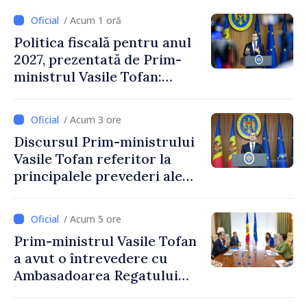
/ Acum 1 oră
Politica fiscală pentru anul
2027, prezentată de Prim-
ministrul Vasile Tofan:
Reducerea poverii pe muncă,
stimularea investițiilor și o
/ Acum 3 ore
taxare mai echitabilă
Discursul Prim-ministrului
Vasile Tofan referitor la
principalele prevederi ale
politicii fiscale pentru anul
2027
/ Acum 5 ore
Prim-ministrul Vasile Tofan
a avut o întrevedere cu
Ambasadoarea Regatului
Unit al Marii Britanii și