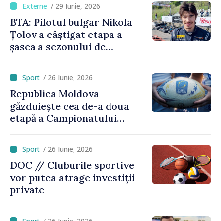
/ 29 Iunie, 2026
BTA: Pilotul bulgar Nikola
Țolov a câștigat etapa a
șasea a sezonului de
Formula 2 din Austria
/ 26 Iunie, 2026
Republica Moldova
găzduiește cea de-a doua
etapă a Campionatului
European de rugby
/ 26 Iunie, 2026
DOC // Cluburile sportive
vor putea atrage investiții
private
/ 26 Iunie, 2026