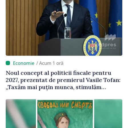
/ Acum 1 oră
Noul concept al politicii fiscale pentru
2027, prezentat de premierul Vasile Tofan:
„Taxăm mai puțin munca, stimulăm
investițiile, taxăm viciile și echilibrăm
taxarea consumului”