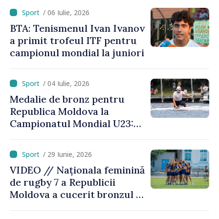
/ 06 Iulie, 2026
BTA: Tenismenul Ivan Ivanov
a primit trofeul ITF pentru
campionul mondial la juniori
/ 04 Iulie, 2026
Medalie de bronz pentru
Republica Moldova la
Campionatul Mondial U23:
canoistul Mihai Chihaia a
urcat pe podium
/ 29 Iunie, 2026
VIDEO // Naționala feminină
de rugby 7 a Republicii
Moldova a cucerit bronzul la
Campionatul European
Divizia Trophy