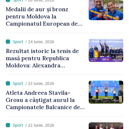
Medalii de aur și bronz
pentru Moldova la
Campionatul European de
kaiac-canoe: Daniela Cociu a
devenit campioană
/ 24 Iunie, 2026
europeană
Rezultat istoric la tenis de
masă pentru Republica
Moldova: Alexandra
Chiriacova a cucerit medalia
de bronz la Campionatele
/ 23 Iunie, 2026
Europene
Atleta Andreea Stavila-
Grosu a câștigat aurul la
Campionatele Balcanice de
atletism
/ 22 Iunie, 2026