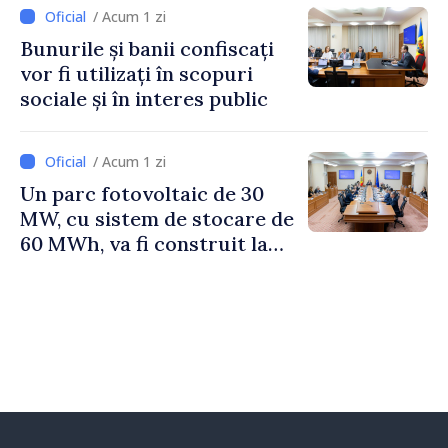
Irlandei de Nord, Fern
/ Acum 1 zi
Horine
Bunurile și banii confiscați
vor fi utilizați în scopuri
sociale și în interes public
/ Acum 1 zi
Un parc fotovoltaic de 30
MW, cu sistem de stocare de
60 MWh, va fi construit la
Vadul lui Vodă