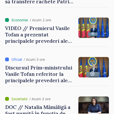
să transfere rachete Patriot
Ucrainei
/ Acum 2 ore
VIDEO // Premierul Vasile
Tofan a prezentat
principalele prevederi ale
politicii fiscale pentru anul
2027
/ Acum 3 ore
Discursul Prim-ministrului
Vasile Tofan referitor la
principalele prevederi ale
politicii fiscale pentru anul
2027
/ Acum 3 ore
DOC // Natalia Mămăligă a
fost numită în funcția de