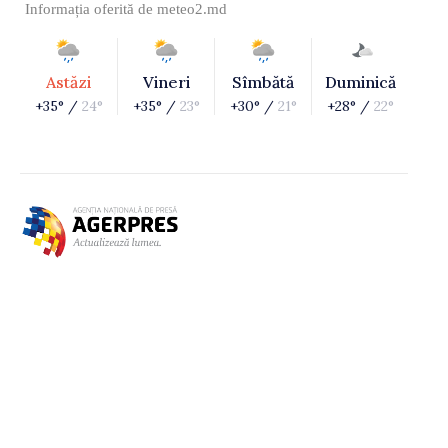
Informația oferită de
meteo2.md
Astăzi
Vineri
Sîmbătă
Duminică
+35° /
24°
+35° /
23°
+30° /
21°
+28° /
22°