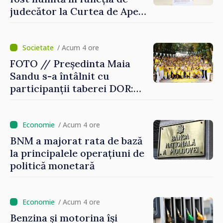
judecător la Curtea de Apel
Centru
/ Acum 4 ore
FOTO // Președinta Maia
Sandu s-a întâlnit cu
participanții taberei DOR:
„Legătura lor cu țara
noastră rămâne puternică”
/ Acum 4 ore
BNM a majorat rata de bază
la principalele operațiuni de
politică monetară
/ Acum 4 ore
Benzina și motorina își