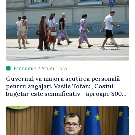
/ Acum 1 oră
Guvernul va majora scutirea personală
pentru angajați. Vasile Tofan: „Costul
bugetar este semnificativ - aproape 800
de milioane de lei, bani pe care îi lăsăm
oamenilor”