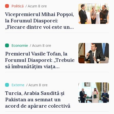
registrului naval național
/ Acum 8 ore
Vicepremierul Mihai Popșoi,
la Forumul Diasporei:
„Fiecare dintre voi este un
ambasador al țării noastre și
contribuie la promovarea
imaginii Republicii Moldova”
/ Acum 8 ore
Premierul Vasile Tofan, la
Forumul Diasporei: „Trebuie
să îmbunătățim viața
oamenilor și să repornim
motoarele economiei”
/ Acum 8 ore
Turcia, Arabia Saudită și
Pakistan au semnat un
acord de apărare colectivă