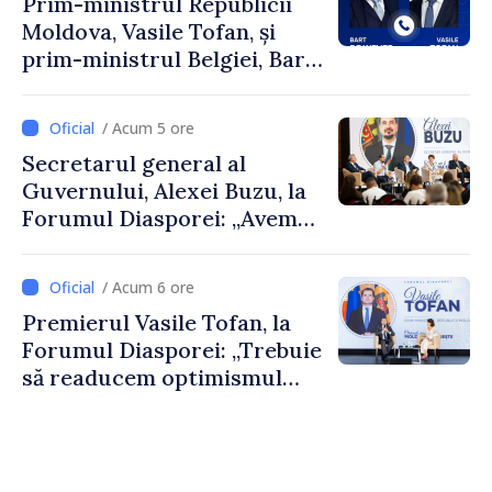
Prim-ministrul Republicii
Moldova, Vasile Tofan, și
prim-ministrul Belgiei, Bart
De Wever, au discutat
despre parcursul european
/ Acum 5 ore
al Republicii Moldova.
Secretarul general al
Guvernului, Alexei Buzu, la
Forumul Diasporei: „Avem
nevoie de fiecare dintre
dumneavoastră pentru a
/ Acum 6 ore
construi comunități mai
Premierul Vasile Tofan, la
puternice”
Forumul Diasporei: „Trebuie
să readucem optimismul
oamenilor și încrederea că
Republica Moldova merge în
direcția corectă”