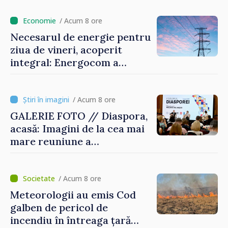
/ Acum 8 ore
Necesarul de energie pentru
ziua de vineri, acoperit
integral: Energocom a
rezervat volumele
/ Acum 8 ore
GALERIE FOTO // Diaspora,
acasă: Imagini de la cea mai
mare reuniune a
moldovenilor de peste
hotare
/ Acum 8 ore
Meteorologii au emis Cod
galben de pericol de
incendiu în întreaga țară