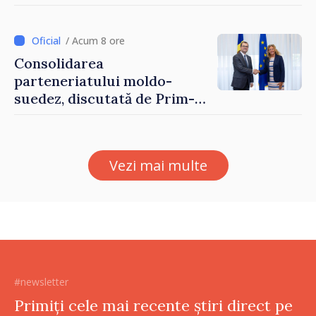
până pe 14 august
/ Acum 8 ore
Consolidarea
parteneriatului moldo-
suedez, discutată de Prim-
ministrul Vasile Tofan și
Ambasadoarea Suediei,
Petra Lärke
Vezi mai multe
#newsletter
Primiți cele mai recente știri direct pe