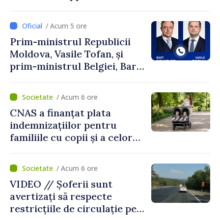
Perricone
/ Acum 5 ore
Prim-ministrul Republicii
Moldova, Vasile Tofan, și
prim-ministrul Belgiei, Bart
De Wever, au discutat
despre parcursul european
/ Acum 6 ore
al Republicii Moldova.
CNAS a finanțat plata
indemnizațiilor pentru
familiile cu copii și a celor
pentru incapacitate
temporară de muncă
/ Acum 6 ore
VIDEO // Șoferii sunt
avertizați să respecte
restricțiile de circulație pe