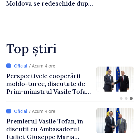
Moldova se redeschide după
renovare
Top știri
/ Acum 2 ore
Forumul Diasporei //
Republica Moldova,
promovată în Elveția prin
turism, investiții și
exporturi
/ Acum 4 ore
Premierul Vasile Tofan, în
discuții cu Ambasadorul
Italiei, Giuseppe Maria