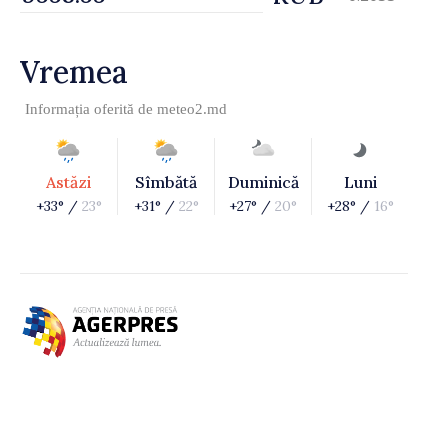
Vremea
Informația oferită de
meteo2.md
Astăzi
Sîmbătă
Duminică
Luni
+33° /
23°
+31° /
22°
+27° /
20°
+28° /
16°