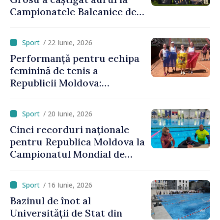
Campionatele Balcanice de
atletism
/ 22 Iunie, 2026
Performanță pentru echipa
feminină de tenis a
Republicii Moldova:
calificare spectaculoasă
după o pauză de 25 de ani
/ 20 Iunie, 2026
Cinci recorduri naționale
pentru Republica Moldova la
Campionatul Mondial de
scufundări în bazin închis
/ 16 Iunie, 2026
Bazinul de înot al
Universității de Stat din