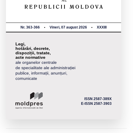
Nr. 363-366
Vineri, 07 august 2026
XXXIII
Legi,
hotărâri, decrete,
dispoziții, tratate,
acte normative
ale organelor centrale
de specialitate ale administrației
publice, informații, anunțuri,
comunicate
ISSN 2587-389X
E-ISSN 2587-3903