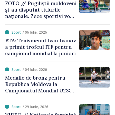
FOTO // Pugiliștii moldoveni
și-au disputat titlurile
naționale. Zece sportivi vor
merge la Europene
/ 06 Iulie, 2026
BTA: Tenismenul Ivan Ivanov
a primit trofeul ITF pentru
campionul mondial la juniori
/ 04 Iulie, 2026
Medalie de bronz pentru
Republica Moldova la
Campionatul Mondial U23:
canoistul Mihai Chihaia a
urcat pe podium
/ 29 Iunie, 2026
VIDEO // Naționala feminină