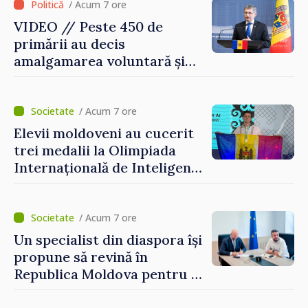
/ Acum 7 ore
VIDEO // Peste 450 de
primării au decis
amalgamarea voluntară și
vor beneficia de fonduri
pentru investiții. Igor
Grosu: „Este important să
/ Acum 7 ore
depășim blocajele și să dăm o
Elevii moldoveni au cucerit
șansă localităților să se
trei medalii la Olimpiada
dezvolte”
Internațională de Inteligență
Artificială
/ Acum 7 ore
Un specialist din diaspora își
propune să revină în
Republica Moldova pentru a
contribui la dezvoltarea