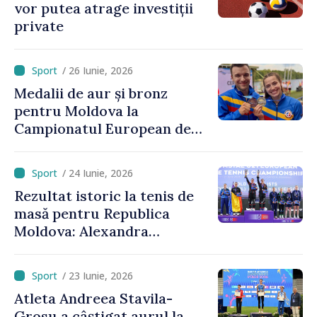
vor putea atrage investiții
private
/ 26 Iunie, 2026
Medalii de aur și bronz
pentru Moldova la
Campionatul European de
kaiac-canoe: Daniela Cociu a
devenit campioană
/ 24 Iunie, 2026
europeană
Rezultat istoric la tenis de
masă pentru Republica
Moldova: Alexandra
Chiriacova a cucerit medalia
de bronz la Campionatele
/ 23 Iunie, 2026
Europene
Atleta Andreea Stavila-
Grosu a câștigat aurul la