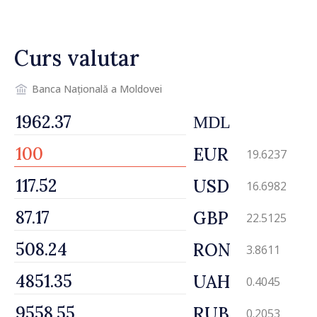
drumul R3, unde se
desfășoară lucrări de
reparație
Curs valutar
Banca Națională a Moldovei
MDL
EUR
19.6237
USD
16.6982
GBP
22.5125
RON
3.8611
UAH
0.4045
RUB
0.2053