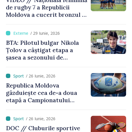
de rugby 7 a Republicii
Moldova a cucerit bronzul la
Campionatul European
Divizia Trophy
/ 29 Iunie, 2026
BTA: Pilotul bulgar Nikola
Țolov a câștigat etapa a
șasea a sezonului de
Formula 2 din Austria
/ 26 Iunie, 2026
Republica Moldova
găzduiește cea de-a doua
etapă a Campionatului
European de rugby
/ 26 Iunie, 2026
DOC // Cluburile sportive