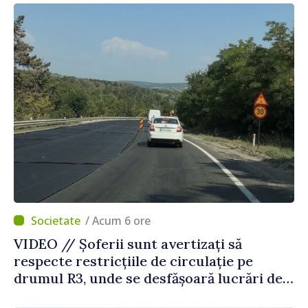
Străinătate
/ Acum 6 ore
VIDEO // Șoferii sunt avertizați să
respecte restricțiile de circulație pe
drumul R3, unde se desfășoară lucrări de
reparație