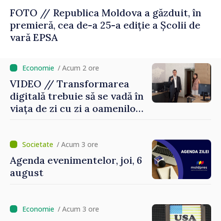
FOTO // Republica Moldova a găzduit, în
premieră, cea de-a 25-a ediție a Școlii de
vară EPSA
/ Acum 2 ore
VIDEO // Transformarea
digitală trebuie să se vadă în
viața de zi cu zi a oamenilor
și în modul în care
funcționează economia:
premierul Vasile Tofan, în
/ Acum 3 ore
vizită la AGE
Agenda evenimentelor, joi, 6
august
/ Acum 3 ore