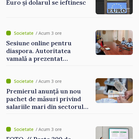
Euro și dolarul se ieftinesc
/ Acum 3 ore
Sesiune online pentru
diaspora. Autoritatea
vamală a prezentat
facilitățile oferite la
revenirea în țară
/ Acum 3 ore
Premierul anunță un nou
pachet de măsuri privind
salariile mari din sectorul
public
/ Acum 3 ore