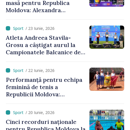
masă pentru Republica
Moldova: Alexandra
Chiriacova a cucerit medalia
de bronz la Campionatele
/ 23 Iunie, 2026
Europene
Atleta Andreea Stavila-
Grosu a câștigat aurul la
Campionatele Balcanice de
atletism
/ 22 Iunie, 2026
Performanță pentru echipa
feminină de tenis a
Republicii Moldova:
calificare spectaculoasă
după o pauză de 25 de ani
/ 20 Iunie, 2026
Cinci recorduri naționale
pentru Republica Moldova la