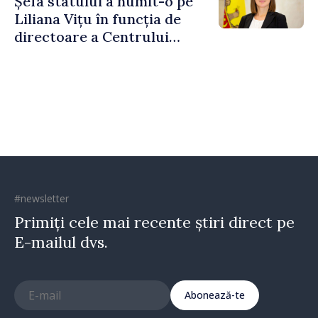
Șefa statului a numit-o pe
Liliana Vițu în funcția de
directoare a Centrului
pentru Comunicare
Strategică și Contracarare a
Dezinformării
#newsletter
Primiți cele mai recente știri direct pe
E-mailul dvs.
Abonează-te