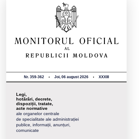
Nr. 359-362
Joi, 06 august 2026
XXXIII
Legi,
hotărâri, decrete,
dispoziții, tratate,
acte normative
ale organelor centrale
de specialitate ale administrației
publice, informații, anunțuri,
comunicate