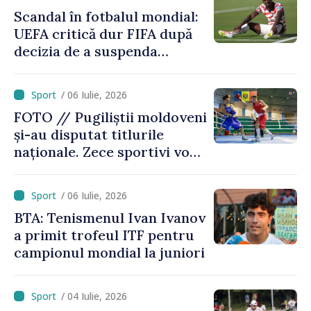
Scandal în fotbalul mondial:
UEFA critică dur FIFA după
decizia de a suspenda
cartonașul roșu primit de
americanul Folarin Balogun
/ 06 Iulie, 2026
FOTO // Pugiliștii moldoveni
și-au disputat titlurile
naționale. Zece sportivi vor
merge la Europene
/ 06 Iulie, 2026
BTA: Tenismenul Ivan Ivanov
a primit trofeul ITF pentru
campionul mondial la juniori
/ 04 Iulie, 2026