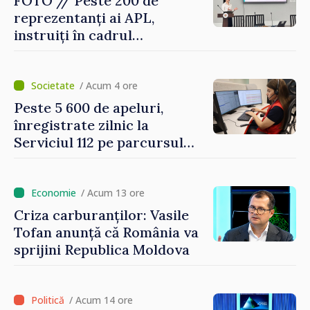
FOTO // Peste 200 de
reprezentanți ai APL,
instruiți în cadrul
Platformelor Locale de
Mediu privind aplicarea a
două regulamente din
/ Acum 4 ore
domeniu
Peste 5 600 de apeluri,
înregistrate zilnic la
Serviciul 112 pe parcursul
lunii iulie. Cei mai mulți
cetățeni au solicitat
ambulanța
/ Acum 13 ore
Criza carburanților: Vasile
Tofan anunță că România va
sprijini Republica Moldova
/ Acum 14 ore