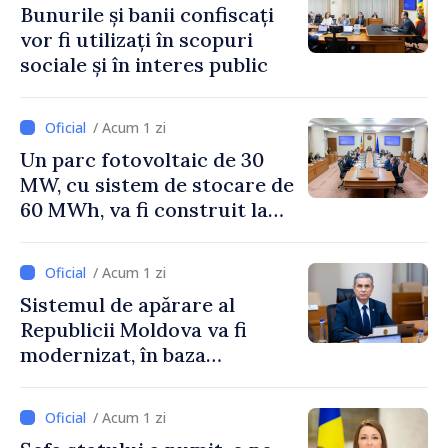
Bunurile și banii confiscați
vor fi utilizați în scopuri
sociale și în interes public
/ Acum 1 zi
Un parc fotovoltaic de 30
MW, cu sistem de stocare de
60 MWh, va fi construit la
Vadul lui Vodă
/ Acum 1 zi
Sistemul de apărare al
Republicii Moldova va fi
modernizat, în baza
Programului de
implementare a Strategiei
/ Acum 1 zi
Naționale de Apărare