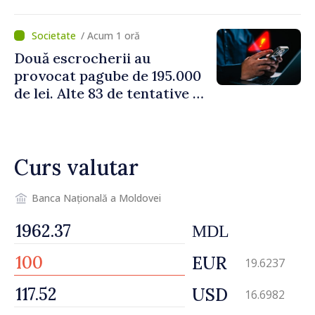
restricționată pe timp de
caniculă
/ Acum 1 oră
Două escrocherii au
provocat pagube de 195.000
de lei. Alte 83 de tentative au
fost dejucate
Curs valutar
Banca Națională a Moldovei
MDL
EUR
19.6237
USD
16.6982