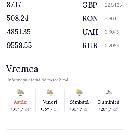
GBP
22.5125
RON
3.8611
UAH
0.4045
RUB
0.2053
Vremea
Informația oferită de
meteo2.md
Astăzi
Vineri
Sîmbătă
Duminică
+35° /
24°
+35° /
23°
+30° /
21°
+28° /
22°