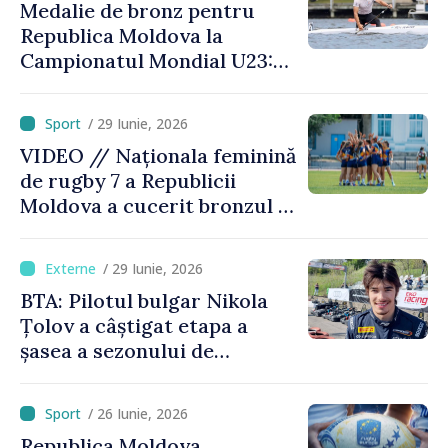
Medalie de bronz pentru
Republica Moldova la
Campionatul Mondial U23:
canoistul Mihai Chihaia a
urcat pe podium
/ 29 Iunie, 2026
VIDEO // Naționala feminină
de rugby 7 a Republicii
Moldova a cucerit bronzul la
Campionatul European
Divizia Trophy
/ 29 Iunie, 2026
BTA: Pilotul bulgar Nikola
Țolov a câștigat etapa a
șasea a sezonului de
Formula 2 din Austria
/ 26 Iunie, 2026
Republica Moldova