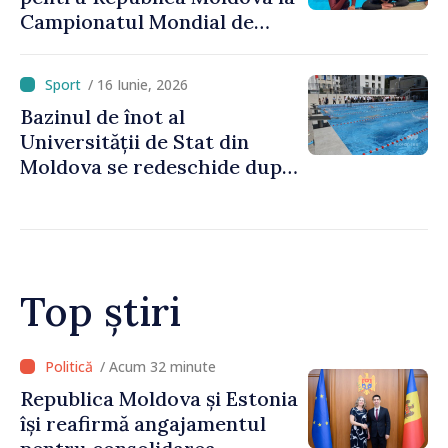
Campionatul Mondial de
scufundări în bazin închis
/ 16 Iunie, 2026
Bazinul de înot al
Universității de Stat din
Moldova se redeschide după
renovare
Top știri
/ Acum 26 minute
Poliția îndeamnă șoferii să
respecte regulile de