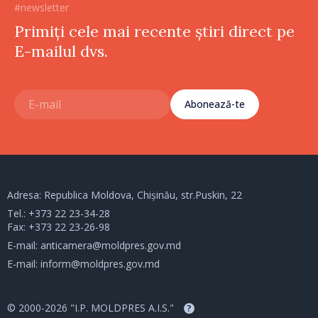
#newsletter
Primiți cele mai recente știri direct pe
E-mailul dvs.
Abonează-te
Adresa: Republica Moldova, Chișinău, str.Puskin, 22
Tel.:
+373 22 23-34-28
Fax: +373 22 23-26-98
E-mail:
anticamera@moldpres.gov.md
E-mail:
inform@moldpres.gov.md
© 2000-2026 "I.P. MOLDPRES A.I.S."
?