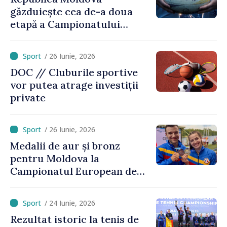
găzduiește cea de-a doua
etapă a Campionatului
European de rugby
/ 26 Iunie, 2026
DOC // Cluburile sportive
vor putea atrage investiții
private
/ 26 Iunie, 2026
Medalii de aur și bronz
pentru Moldova la
Campionatul European de
kaiac-canoe: Daniela Cociu a
devenit campioană
/ 24 Iunie, 2026
europeană
Rezultat istoric la tenis de