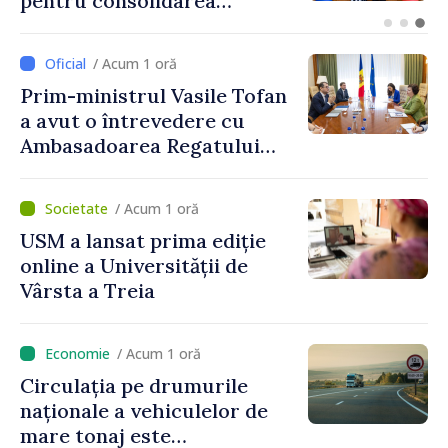
circulație în contextul
intensificării traficului din
perioada concediilor
/ Acum 1 oră
Prim-ministrul Vasile Tofan
a avut o întrevedere cu
Ambasadoarea Regatului
Unit al Marii Britanii și
Irlandei de Nord, Fern
/ Acum 1 oră
Horine
USM a lansat prima ediție
online a Universității de
Vârsta a Treia
/ Acum 1 oră
Circulația pe drumurile
naționale a vehiculelor de
mare tonaj este