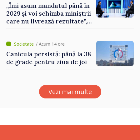
„Îmi asum mandatul până în
2029 și voi schimba miniștrii
care nu livrează rezultate”,
declară premierul Vasile
Tofan
/ Acum 14 ore
Canicula persistă: până la 38
de grade pentru ziua de joi
Vezi mai multe