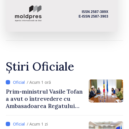
ISSN 2587-389X
E-ISSN 2587-3903
Știri Oficiale
/ Acum 1 oră
Prim-ministrul Vasile Tofan
a avut o întrevedere cu
Ambasadoarea Regatului
Unit al Marii Britanii și
Irlandei de Nord, Fern
/ Acum 1 zi
Horine