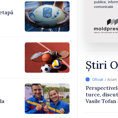
publice, inform
comunicate
etapă
Știri O
/ Acum 
Perspectivel
turce, discu
la
Vasile Tofan
Uygar Musta