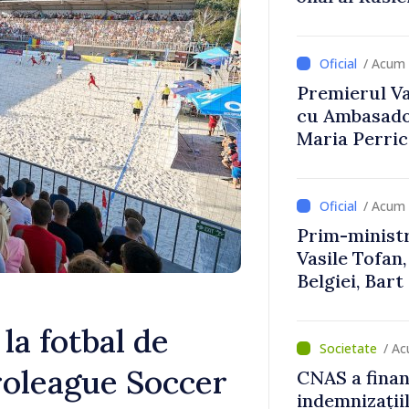
Uygar Musta
/ Acum 
Premierul Vas
cu Ambasador
Maria Perri
/ Acum 
Prim-ministr
Vasile Tofan,
Belgiei, Bar
despre parcu
Republicii M
la fotbal de
/ Ac
uroleague Soccer
CNAS a finan
indemnizațiil