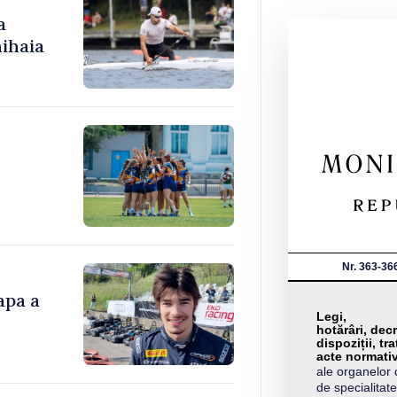
a
ihaia
Nr. 363-36
apa a
Legi,
hotărâri, decr
dispoziții, tra
acte normati
ale organelor 
de specialitate