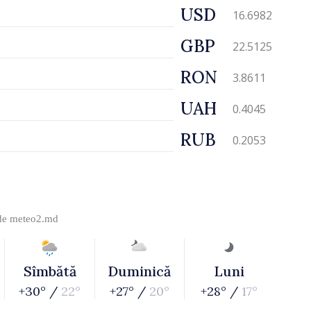
USD
16.6982
GBP
22.5125
RON
3.8611
UAH
0.4045
RUB
0.2053
 de
meteo2.md
Sîmbătă
Duminică
Luni
+30° /
22°
+27° /
20°
+28° /
17°