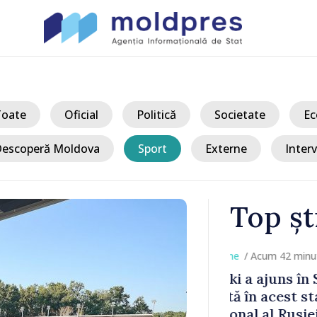
Toate
Oficial
Politică
Societate
Ec
escoperă Moldova
Sport
Externe
Interv
Top șt
/ Acum 
a, în prima
Perspectivel
at
turce, discu
pă 2022
Vasile Tofan