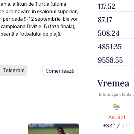
ania, alături de Turcia (ultima
nal de promovare în eșalonul superior,
în perioada 9-12 septembrie. Ele vor
ă campioana Diviziei B (faza finală),
opeană a fotbalului pe plajă.
Telegram
Comentează
Vremea
Informația oferită
Astăzi
+33° /
23°