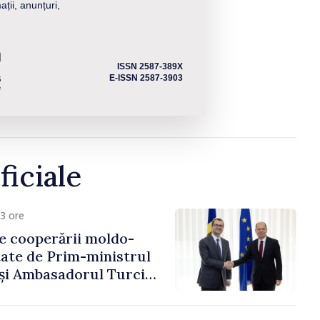
ații, anunțuri,
ISSN 2587-389X
E-ISSN 2587-3903
ficiale
3 ore
e cooperării moldo-
tate de Prim-ministrul
 și Ambasadorul Turciei,
fa Sertel