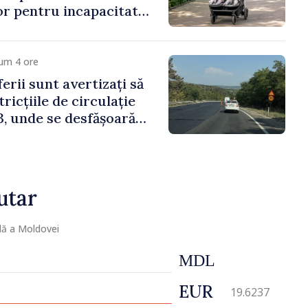
lor pentru incapacitate
e muncă
um 4 ore
erii sunt avertizați să
ricțiile de circulație
, unde se desfășoară
parație
utar
lă a Moldovei
MDL
EUR
19.6237