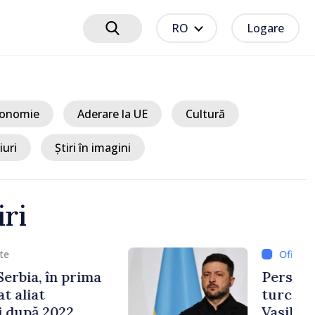
RO
Logare
onomie
Aderare la UE
Cultură
iuri
Știri în imagini
iri
3 ore
e cooperării moldo-
tate de Prim-ministrul
 și Ambasadorul Turciei,