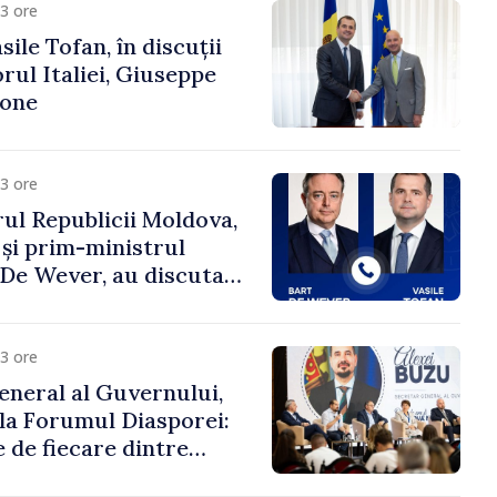
3 ore
ile Tofan, în discuții
ul Italiei, Giuseppe
cone
3 ore
ul Republicii Moldova,
 și prim-ministrul
t De Wever, au discutat
rsul european al
oldova.
3 ore
eneral al Guvernului,
 la Forumul Diasporei:
 de fiecare dintre
ră pentru a construi