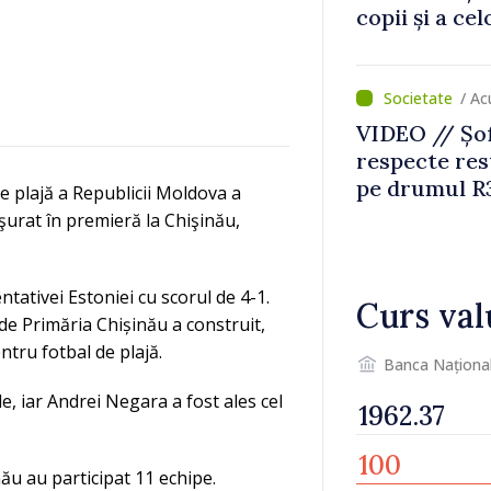
copii și a ce
temporară d
/ Ac
VIDEO // Șof
respecte rest
pe drumul R3
e plajă a Republicii Moldova a
lucrări de re
şurat în premieră la Chişinău,
ntativei Estoniei cu scorul de 4-1.
Curs val
de Primăria Chișinău a construit,
tru fotbal de plajă.
Banca Naționa
e, iar Andrei Negara a fost ales cel
ău au participat 11 echipe.