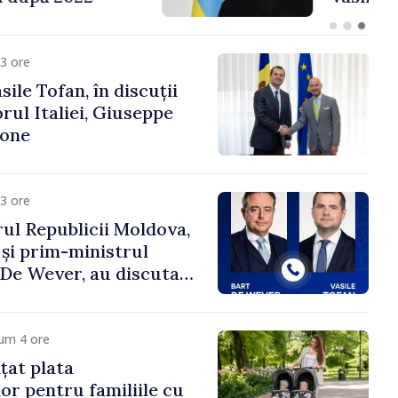
fa Sertel
3 ore
ile Tofan, în discuții
ul Italiei, Giuseppe
cone
3 ore
ul Republicii Moldova,
 și prim-ministrul
t De Wever, au discutat
rsul european al
oldova.
um 4 ore
țat plata
or pentru familiile cu