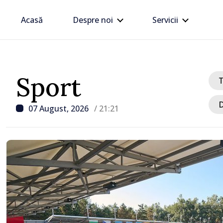
Acasă
Despre noi
Servicii
Sport
D
07 August, 2026
/ 21:21
/ Acum 42 minute
Zelenski a ajuns în Serbi
sa vizită în acest stat ali
tradițional al Rusiei du