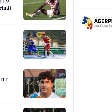
 FIFA
rimit
 ITF