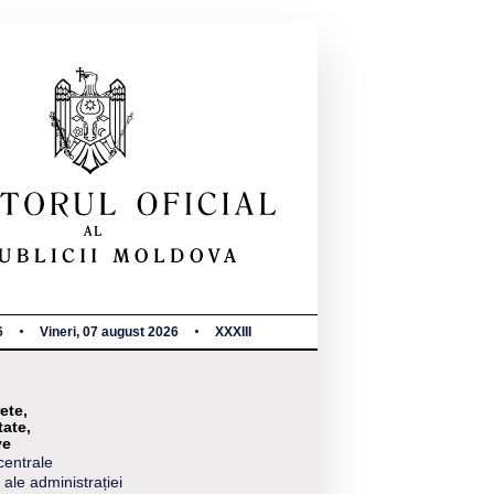
6
Vineri, 07 august 2026
XXXIII
ete,
tate,
ve
centrale
 ale administrației