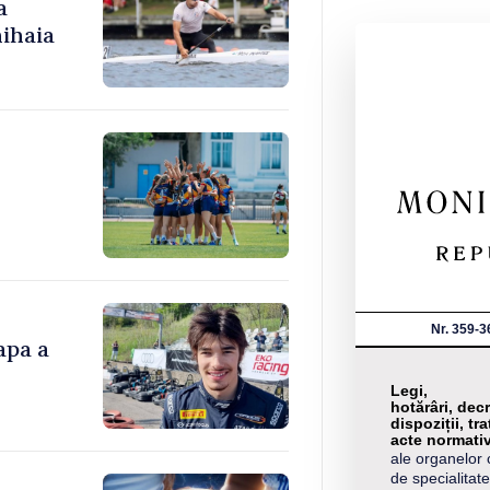
a
ihaia
Nr. 359-3
apa a
Legi,
hotărâri, decr
dispoziții, tra
acte normati
ale organelor 
de specialitate