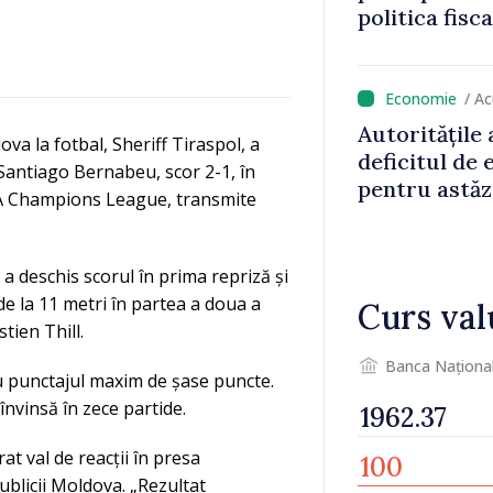
politica fisc
impozitul pe
/ A
Autoritățile
a la fotbal, Sheriff Tiraspol, a
deficitul de
 Santiago Bernabeu, scor 2-1, în
pentru astăz
EFA Champions League, transmite
 a deschis scorul în prima repriză și
 de la 11 metri în partea a doua a
Curs val
tien Thill.
Banca Naționa
u punctajul maxim de șase puncte.
eînvinsă în zece partide.
at val de reacții în presa
blicii Moldova. „Rezultat