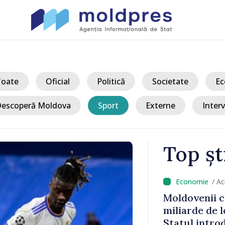
Toate
Oficial
Politică
Societate
Ec
escoperă Moldova
Sport
Externe
Interv
Top șt
/ A
ofan a
Moldovenii c
u bulgar,
miliarde de l
Statul intro