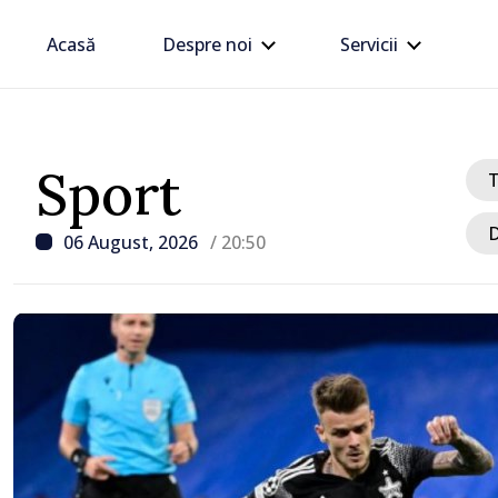
Acasă
Despre noi
Servicii
Sport
D
06 August, 2026
/ 20:50
/ Acum 3 ore
Prim-ministrul Vasile T
discutat cu omologul să
Rumen Radev