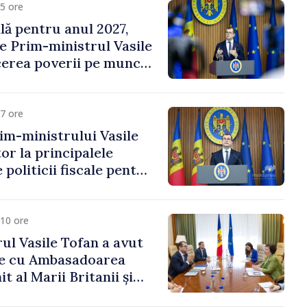
5 ore
ală pentru anul 2027,
e Prim-ministrul Vasile
erea poverii pe muncă,
vestițiilor și o taxare
lă
7 ore
im-ministrului Vasile
or la principalele
 politicii fiscale pentru
10 ore
ul Vasile Tofan a avut
re cu Ambasadoarea
t al Marii Britanii și
Nord, Fern Horine