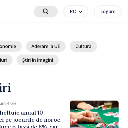
RO
Logare
onomie
Aderare la UE
Cultură
iuri
Știri în imagini
iri
cum 4 ore
heltuie anual 10
ei pe jocurile de noroc.
duce o taxă de 6%, care