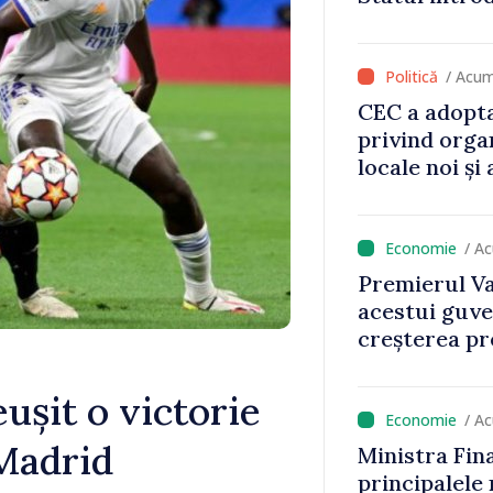
va aduce pes
lei la buget
/ Acum
CEC a adopta
privind orga
locale noi ș
local în satu
Anenii Noi
/ A
Premierul Va
acestui guve
creșterea pre
eușit o victorie
/ A
 Madrid
Ministra Fin
principalele