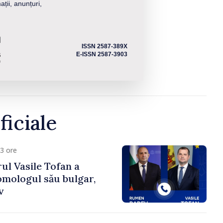
ații, anunțuri,
ISSN 2587-389X
E-ISSN 2587-3903
ficiale
3 ore
ul Vasile Tofan a
omologul său bulgar,
v