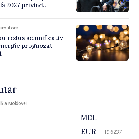
ală 2027 privind
 venit
cum 4 ore
 au redus semnificativ
 energie prognozat
i
utar
lă a Moldovei
MDL
EUR
19.6237