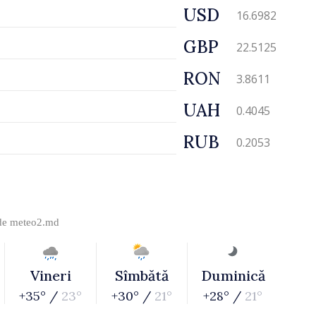
USD
16.6982
GBP
22.5125
RON
3.8611
UAH
0.4045
RUB
0.2053
 de
meteo2.md
Vineri
Sîmbătă
Duminică
+35° /
23°
+30° /
21°
+28° /
21°