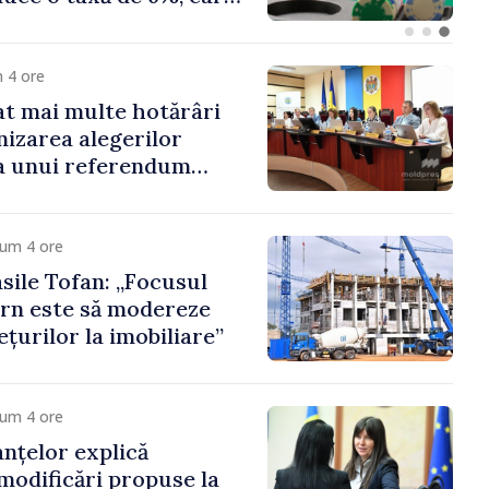
te 500 de milioane de
 4 ore
t mai multe hotărâri
nizarea alegerilor
i a unui referendum
l Delacău, raionul
cum 4 ore
sile Tofan: „Focusul
rn este să modereze
țurilor la imobiliare”
cum 4 ore
anțelor explică
 modificări propuse la