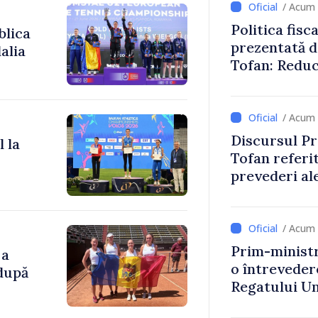
/ Acum 
Politica fisc
blica
prezentată d
alia
Tofan: Reduc
stimularea in
mai echitabi
/ Acum 
Discursul Pr
 la
Tofan referit
prevederi ale
anul 2027
/ Acum 
Prim-ministr
 a
o întrevede
 după
Regatului Uni
Irlandei de 