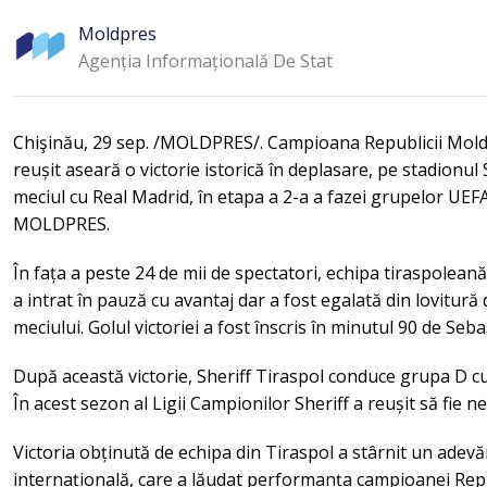
Moldpres
Agenția Informațională De Stat
Chişinău, 29 sep. /MOLDPRES/. Campioana Republicii Moldov
reușit aseară o victorie istorică în deplasare, pe stadionul
meciul cu Real Madrid, în etapa a 2-a a fazei grupelor U
MOLDPRES.
În fața a peste 24 de mii de spectatori, echipa tiraspoleană
a intrat în pauză cu avantaj dar a fost egalată din lovitură
meciului. Golul victoriei a fost înscris în minutul 90 de Sebas
După această victorie, Sheriff Tiraspol conduce grupa D c
În acest sezon al Ligii Campionilor Sheriff a reușit să fie n
Victoria obținută de echipa din Tiraspol a stârnit un adevăr
internațională, care a lăudat performanța campioanei Repu