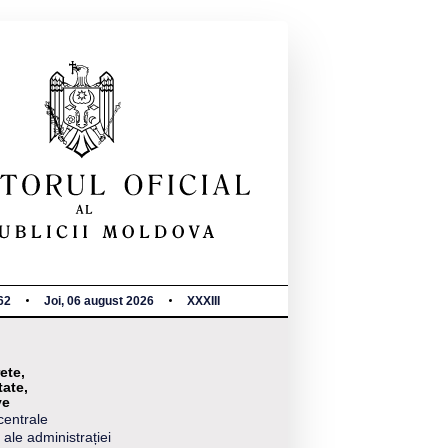
62
Joi, 06 august 2026
XXXIII
ete,
tate,
ve
centrale
 ale administrației