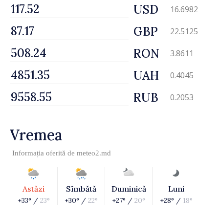
USD
16.6982
GBP
22.5125
RON
3.8611
UAH
0.4045
RUB
0.2053
Vremea
Informația oferită de
meteo2.md
Astăzi
Sîmbătă
Duminică
Luni
+33° /
23°
+30° /
22°
+27° /
20°
+28° /
18°