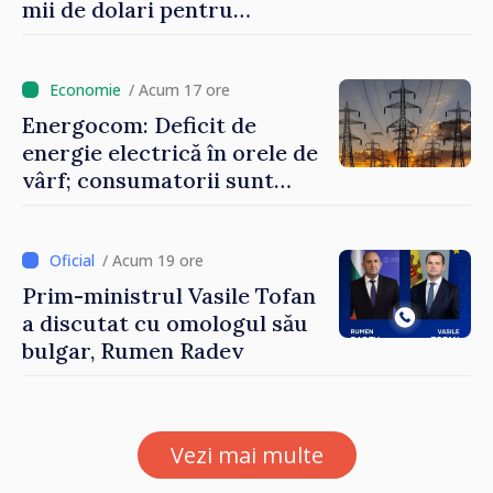
mii de dolari pentru
investiții în afaceri verzi şi
durabile
/ Acum 17 ore
Energocom: Deficit de
energie electrică în orele de
vârf; consumatorii sunt
îndemnați să economisească
/ Acum 19 ore
Prim-ministrul Vasile Tofan
a discutat cu omologul său
bulgar, Rumen Radev
Vezi mai multe