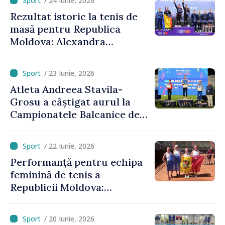
/ 24 Iunie, 2026
europeană
Rezultat istoric la tenis de
masă pentru Republica
Moldova: Alexandra
Chiriacova a cucerit medalia
de bronz la Campionatele
/ 23 Iunie, 2026
Europene
Atleta Andreea Stavila-
Grosu a câștigat aurul la
Campionatele Balcanice de
atletism
/ 22 Iunie, 2026
Performanță pentru echipa
feminină de tenis a
Republicii Moldova:
calificare spectaculoasă
după o pauză de 25 de ani
/ 20 Iunie, 2026