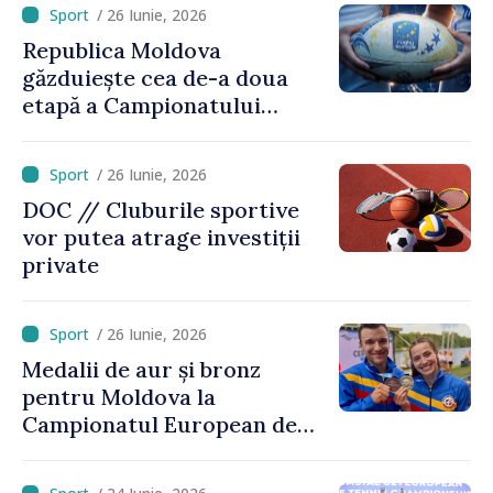
/ 26 Iunie, 2026
Republica Moldova
găzduiește cea de-a doua
etapă a Campionatului
European de rugby
/ 26 Iunie, 2026
DOC // Cluburile sportive
vor putea atrage investiții
private
/ 26 Iunie, 2026
Medalii de aur și bronz
pentru Moldova la
Campionatul European de
kaiac-canoe: Daniela Cociu a
devenit campioană