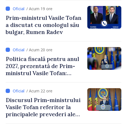
Comitetului Internațional al
/ Acum 19 ore
Crucii Roșii în Moldova
Prim-ministrul Vasile Tofan
a discutat cu omologul său
bulgar, Rumen Radev
/ Acum 20 ore
Politica fiscală pentru anul
2027, prezentată de Prim-
ministrul Vasile Tofan:
Reducerea poverii pe muncă,
stimularea investițiilor și o
/ Acum 22 ore
taxare mai echitabilă
Discursul Prim-ministrului
Vasile Tofan referitor la
principalele prevederi ale
politicii fiscale pentru anul