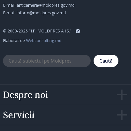
E-mail:
anticamera@moldpres.gov.md
E-mail:
inform@moldpres.gov.md
© 2000-2026 "I.P. MOLDPRES A.I.S."
?
Elaborat de
Webconsulting.md
Caută
Despre noi
Servicii