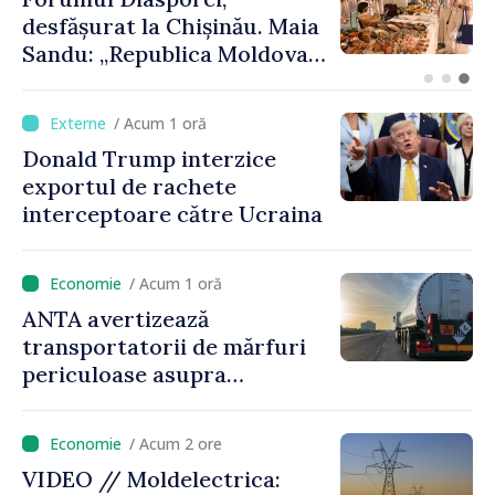
fondul detensionării
situației din Orientul
Mijlociu
/ Acum 1 oră
Donald Trump interzice
exportul de rachete
interceptoare către Ucraina
/ Acum 1 oră
ANTA avertizează
transportatorii de mărfuri
periculoase asupra
riscurilor sporite pe timp de
caniculă
/ Acum 2 ore
VIDEO // Moldelectrica: