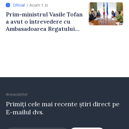
2027
/ Acum 1 zi
Prim-ministrul Vasile Tofan
a avut o întrevedere cu
Ambasadoarea Regatului
Unit al Marii Britanii și
Irlandei de Nord, Fern
Horine
#newsletter
Primiți cele mai recente știri direct pe
E-mailul dvs.