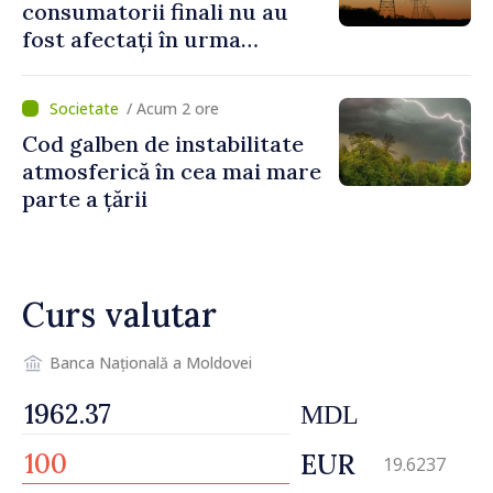
consumatorii finali nu au
fost afectați în urma
avarierii Liniei Bălți–
Dnestrovsk. Lucrările de
/ Acum 2 ore
reparație vor fi efectuate în
Cod galben de instabilitate
regim prioritar
atmosferică în cea mai mare
parte a țării
Curs valutar
Banca Națională a Moldovei
MDL
EUR
19.6237