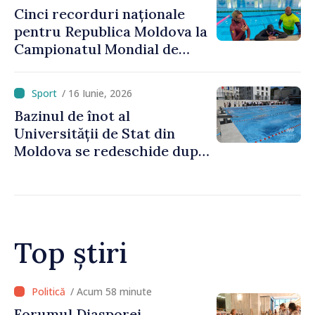
Cinci recorduri naționale
pentru Republica Moldova la
Campionatul Mondial de
scufundări în bazin închis
/ 16 Iunie, 2026
Bazinul de înot al
Universității de Stat din
Moldova se redeschide după
renovare
Top știri
/ Acum 17 minute
Carburanții se ieftinesc, pe