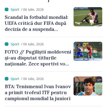
/ 06 Iulie, 2026
Scandal în fotbalul mondial:
UEFA critică dur FIFA după
decizia de a suspenda
cartonașul roșu primit de
americanul Folarin Balogun
/ 06 Iulie, 2026
FOTO // Pugiliștii moldoveni
și-au disputat titlurile
naționale. Zece sportivi vor
merge la Europene
/ 06 Iulie, 2026
BTA: Tenismenul Ivan Ivanov
a primit trofeul ITF pentru
campionul mondial la juniori