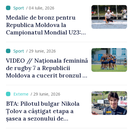
/ 04 Iulie, 2026
Medalie de bronz pentru
Republica Moldova la
Campionatul Mondial U23:
canoistul Mihai Chihaia a
urcat pe podium
/ 29 Iunie, 2026
VIDEO // Naționala feminină
de rugby 7 a Republicii
Moldova a cucerit bronzul la
Campionatul European
Divizia Trophy
/ 29 Iunie, 2026
BTA: Pilotul bulgar Nikola
Țolov a câștigat etapa a
șasea a sezonului de
Formula 2 din Austria