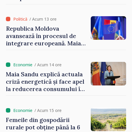
Sandu: „Este rușinos că
oameni cu funcții înalte nu
cunosc politica statului”
/ Acum 13 ore
Republica Moldova
avansează în procesul de
integrare europeană. Maia
Sandu: „Nu ne blochează
niciun stat”
/ Acum 14 ore
Maia Sandu explică actuala
criză energetică și face apel
la reducerea consumului în
orele de vârf: „Doar astfel
putem menține prețurile la
un nivel mai mic”
/ Acum 15 ore
Femeile din gospodării
rurale pot obține până la 6