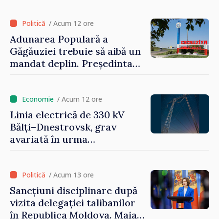
Naționale de Apărare pentru
perioada 2024–2034,
/ Acum 12 ore
publicat în Monitorul Oficial
Adunarea Populară a
Găgăuziei trebuie să aibă un
mandat deplin. Președinta
Maia Sandu: „Alegerile să fie
libere și corecte””
/ Acum 12 ore
Linia electrică de 330 kV
Bălți–Dnestrovsk, grav
avariată în urma
calamităților naturale
/ Acum 13 ore
Sancțiuni disciplinare după
vizita delegației talibanilor
în Republica Moldova. Maia