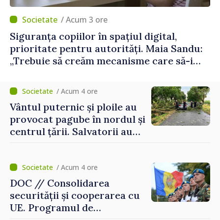
/ Acum 3 ore
Siguranța copiilor în spațiul digital,
prioritate pentru autorități. Maia Sandu:
„Trebuie să creăm mecanisme care să-i
protejeze”
/ Acum 4 ore
Vântul puternic și ploile au
provocat pagube în nordul și
centrul țării. Salvatorii au
intervenit în zece cazuri
/ Acum 4 ore
DOC // Consolidarea
securității și cooperarea cu
UE. Programul de
implementare a Strategiei