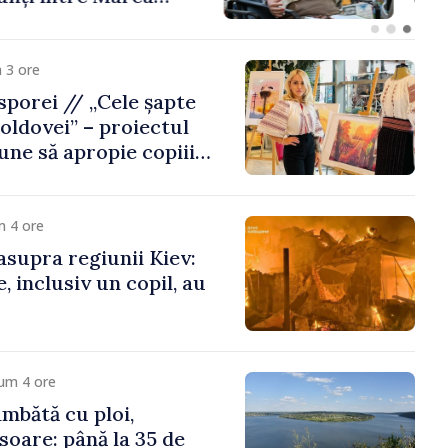
 3 ore
porei // „Cele șapte
oldovei” – proiectul
une să apropie copiii
 de țara de origine
m 4 ore
asupra regiunii Kiev:
, inclusiv un copil, au
um 4 ore
mbătă cu ploi,
soare: până la 35 de