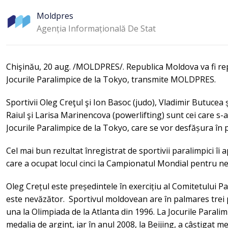
Moldpres
Agenția Informațională De Stat
Chişinău, 20 aug. /MOLDPRES/. Republica Moldova va fi rep
Jocurile Paralimpice de la Tokyo, transmite MOLDPRES.
Sportivii Oleg Creţul şi Ion Basoc (judo), Vladimir Butucea
Raiul şi Larisa Marinencova (powerlifting) sunt cei care s-au
Jocurile Paralimpice de la Tokyo, care se vor desfășura în
Cel mai bun rezultat înregistrat de sportivii paralimpici îi
care a ocupat locul cinci la Campionatul Mondial pentru ne
Oleg Crețul este președintele în exercițiu al Comitetului P
este nevăzător. Sportivul moldovean are în palmares trei pa
una la Olimpiada de la Atlanta din 1996. La Jocurile Paralim
medalia de argint, iar în anul 2008, la Beijing, a câștigat me