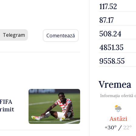
Telegram
Comentează
Vremea
Informația oferită
 FIFA
rimit
Astăzi
+30° /
22°