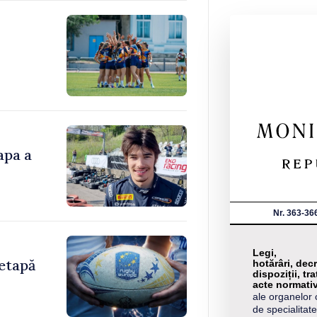
apa a
Nr. 363-36
Legi,
etapă
hotărâri, decr
dispoziții, tra
acte normati
ale organelor 
de specialitate