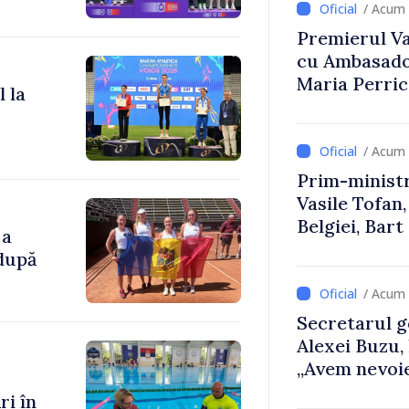
/ Acum 
Premierul Vas
cu Ambasador
Maria Perri
 la
/ Acum 
Prim-ministr
Vasile Tofan,
Belgiei, Bar
 a
despre parcu
 după
Republicii M
/ Acum 
Secretarul g
Alexei Buzu,
„Avem nevoie
dumneavoast
i în