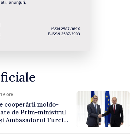
ații, anunțuri,
ISSN 2587-389X
E-ISSN 2587-3903
ficiale
19 ore
e cooperării moldo-
tate de Prim-ministrul
 și Ambasadorul Turciei,
fa Sertel