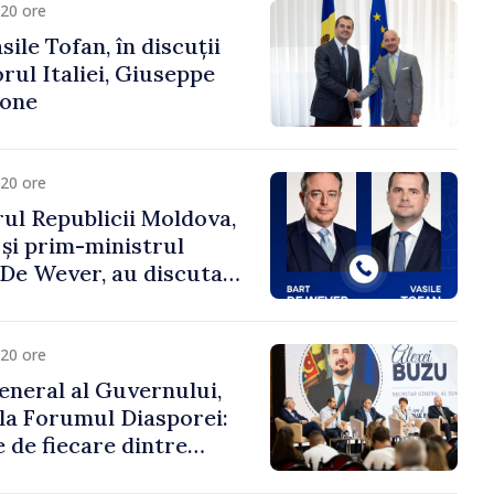
20 ore
ile Tofan, în discuții
ul Italiei, Giuseppe
cone
20 ore
ul Republicii Moldova,
 și prim-ministrul
t De Wever, au discutat
rsul european al
oldova.
20 ore
eneral al Guvernului,
 la Forumul Diasporei:
 de fiecare dintre
ră pentru a construi