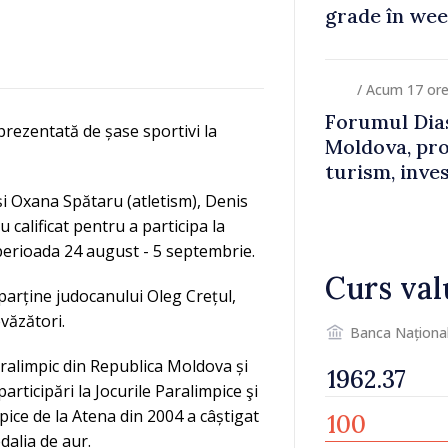
grade în we
/ Acum 17 or
Forumul Dias
rezentată de șase sportivi la
Moldova, pro
turism, inves
 și Oxana Spătaru (atletism), Denis
 calificat pentru a participa la
 perioada 24 august - 5 septembrie.
Curs val
 aparține judocanului Oleg Crețul,
văzători.
Banca Naționa
aralimpic din Republica Moldova și
rticipări la Jocurile Paralimpice şi
pice de la Atena din 2004 a câștigat
dalia de aur.