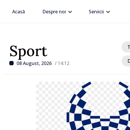
Acasă
Despre noi
Servicii
Sport
D
08 August, 2026
/ 14:12
/ Acum 1 oră
Moldova sunt EU // Ta
Șchiopu, antreprenoare
construiește punți într