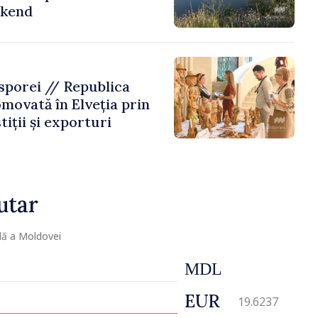
ekend
e
porei // Republica
movată în Elveția prin
tiții și exporturi
utar
lă a Moldovei
MDL
EUR
19.6237