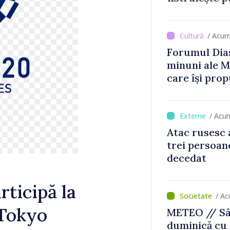
oldova
/ Acum
Forumul Dias
minuni ale M
care își prop
din diaspora
/ Acu
Atac rusesc 
trei persoane
decedat
rticipă la
/ Ac
 Tokyo
METEO // Sâ
duminică cu 