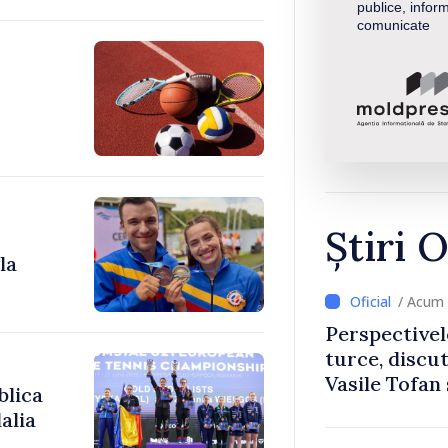
publice, inform
comunicate
Știri O
la
/ Acum 
Perspectivel
turce, discu
Vasile Tofan
blica
Uygar Musta
alia