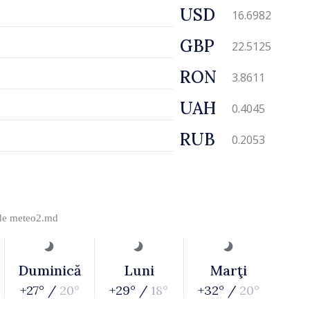
USD
16.6982
GBP
22.5125
RON
3.8611
UAH
0.4045
RUB
0.2053
 de
meteo2.md
Duminică
Luni
Marţi
+27° /
20°
+29° /
18°
+32° /
20°