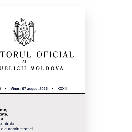
6
Vineri, 07 august 2026
XXXIII
ete,
tate,
ve
centrale
 ale administrației