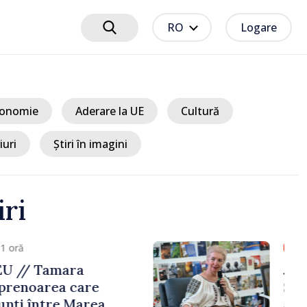
RO
Logare
onomie
Aderare la UE
Cultură
iuri
Știri în imagini
iri
 2 ore
alter, confirmat de
n calitate de viitor
n Republica Moldova