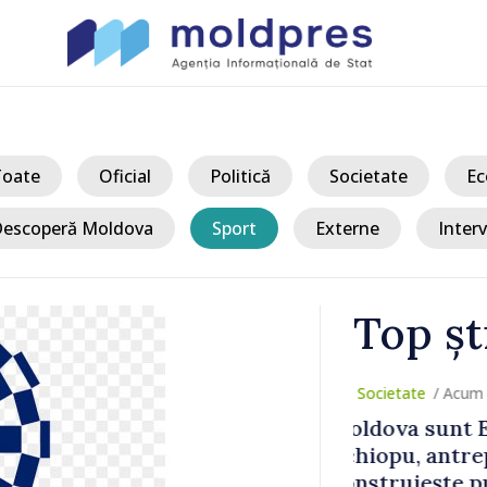
Toate
Oficial
Politică
Societate
Ec
escoperă Moldova
Sport
Externe
Interv
Top șt
/ Acum
mara
Joseph Burkh
a care
Senatul SUA î
e Marea
ambasador î