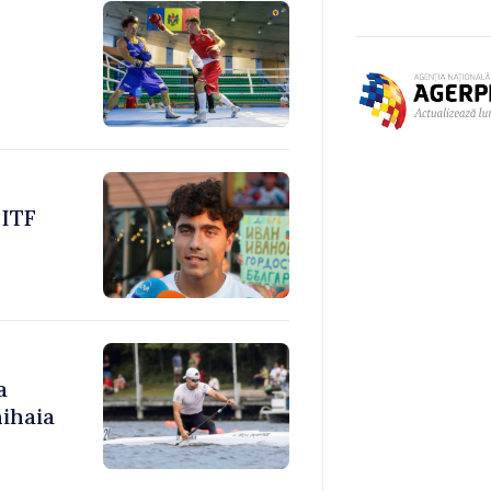
 ITF
a
ihaia