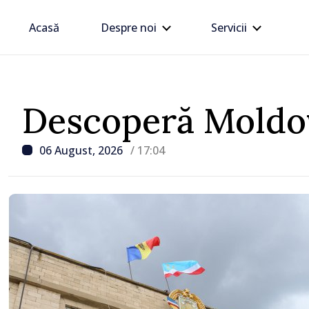
Acasă
Despre noi
Servicii
Descoperă Moldo
06 August, 2026
/ 17:04
/ Acum 22 minute
CEC a adoptat mai mult
privind organizarea aleg
locale noi și a unui ref