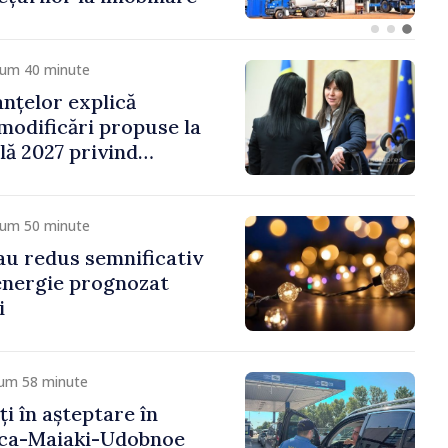
cum 40 minute
anțelor explică
 modificări propuse la
ală 2027 privind
 venit
cum 50 minute
 au redus semnificativ
 energie prognozat
i
cum 58 minute
ți în așteptare în
nca-Maiaki-Udobnoe