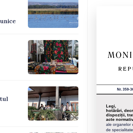
 unice
Nr. 359-3
tul
Legi,
hotărâri, decr
dispoziții, tra
acte normati
ale organelor 
de specialitate