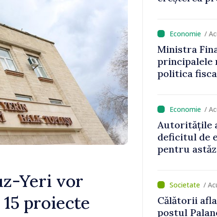
aionul
/ A
Ministra Fin
principalele
politica fisc
impozitul pe
/ A
Autoritățile
deficitul de
pentru astăz
uz-Yeri vor
/ A
 15 proiecte
Călătorii afla
postul Pala