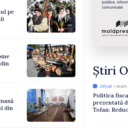
publice, inform
comunicate
ul pe
ii
ome
Știri O
/ Acum 
Politica fisc
omană
prezentată d
l din
Tofan: Reduc
stimularea in
mai echitabi