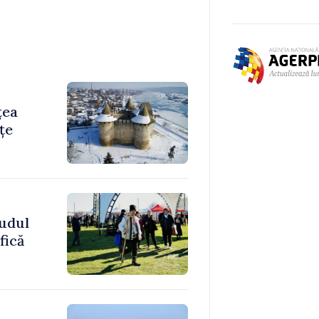
țea
țe
sudul
fică