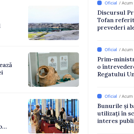
/ Acum 
Discursul Pr
Tofan referit
l
prevederi ale
anul 2027
/ Acum 
Prim-ministr
rează
o întrevede
ei
Regatului Uni
Irlandei de 
/ Acum 
Bunurile și b
utilizați în s
interes publ
b