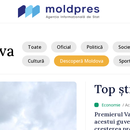
va
Toate
Oficial
Politică
Socie
Cultură
Descoperă Moldova
Spor
Top șt
/ A
e hotărâri
Premierul Va
erilor
acestui guve
erendum
creșterea pre