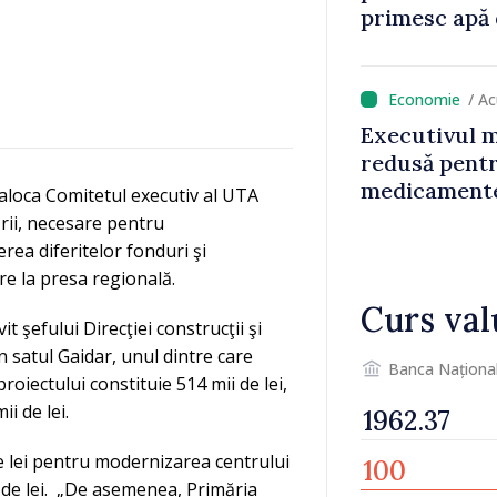
primesc apă 
funcționarilo
polițiștilor 
/ A
Executivul 
redusă pentr
medicamente
 aloca Comitetul executiv al UTA
fiscală pe s
rii, necesare pentru
bază al oame
rea diferitelor fonduri şi
e la presa regională.
Curs val
it şefului Direcţiei construcţii şi
n satul Gaidar, unul dintre care
Banca Naționa
oiectului constituie 514 mii de lei,
i de lei.
de lei pentru modernizarea centrului
i de lei. „De asemenea, Primăria