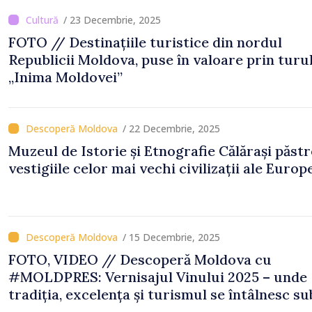
/ 23 Decembrie, 2025
FOTO // Destinațiile turistice din nordul
Republicii Moldova, puse în valoare prin turu
„Inima Moldovei”
/ 22 Decembrie, 2025
Muzeul de Istorie și Etnografie Călărași păst
vestigiile celor mai vechi civilizații ale Europ
/ 15 Decembrie, 2025
FOTO, VIDEO // Descoperă Moldova cu
#MOLDPRES: Vernisajul Vinului 2025 – unde
tradiția, excelența și turismul se întâlnesc su
semnul Vinului Moldovei