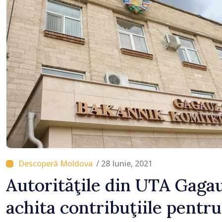
local în satul Delacău, r
Anenii Noi
/ 28 Iunie, 2021
Autorităţile din UTA Gaga
achita contribuţiile pentru