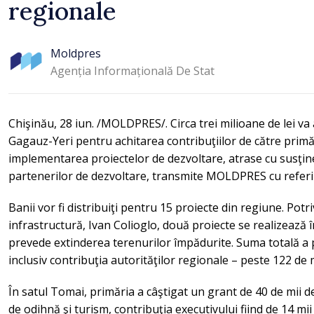
regionale
Moldpres
Agenția Informațională De Stat
Chişinău, 28 iun. /MOLDPRES/. Circa trei milioane de lei va
Gagauz-Yeri pentru achitarea contribuţiilor de către primă
implementarea proiectelor de dezvoltare, atrase cu susţine
partenerilor de dezvoltare, transmite MOLDPRES cu referir
Banii vor fi distribuiţi pentru 15 proiecte din regiune. Potriv
infrastructură, Ivan Colioglo, două proiecte se realizează î
prevede extinderea terenurilor împădurite. Suma totală a pr
inclusiv contribuţia autorităţilor regionale – peste 122 de mi
În satul Tomai, primăria a câştigat un grant de 40 de mii 
de odihnă şi turism, contribuţia executivului fiind de 14 mi