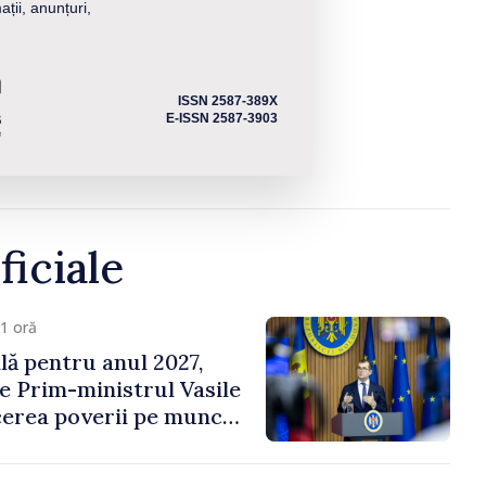
ații, anunțuri,
ISSN 2587-389X
E-ISSN 2587-3903
ficiale
1 oră
ală pentru anul 2027,
e Prim-ministrul Vasile
erea poverii pe muncă,
vestițiilor și o taxare
lă