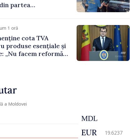
din partea
r vamali și a
de frontieră
cum 1 oră
menține cota TVA
u produse esențiale și
: „Nu facem reformă
eama consumului de
nilor”
utar
lă a Moldovei
MDL
EUR
19.6237