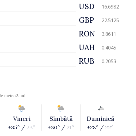
USD
16.6982
GBP
22.5125
RON
3.8611
UAH
0.4045
RUB
0.2053
 de
meteo2.md
Vineri
Sîmbătă
Duminică
+35° /
23°
+30° /
21°
+28° /
22°