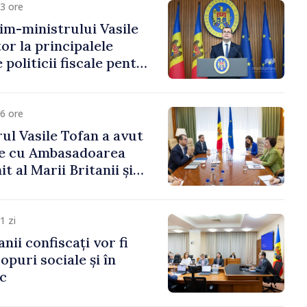
3 ore
im-ministrului Vasile
or la principalele
 politicii fiscale pentru
6 ore
ul Vasile Tofan a avut
re cu Ambasadoarea
t al Marii Britanii și
Nord, Fern Horine
1 zi
anii confiscați vor fi
copuri sociale și în
ic