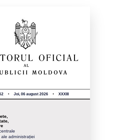
62
Joi, 06 august 2026
XXXIII
ete,
tate,
ve
centrale
 ale administrației