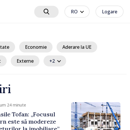
RO
Logare
tate
Economie
Aderare la UE
t
Externe
+2
iri
cum 24 minute
sile Tofan: „Focusul
rn este să modereze
țurilor la imobiliare”