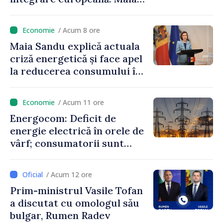
Sandu: „Nu ne blochează
niciun stat”
/ Acum 8 ore
Maia Sandu explică actuala
criză energetică și face apel
la reducerea consumului în
orele de vârf: „Doar astfel
putem menține prețurile la
/ Acum 11 ore
un nivel mai mic”
Energocom: Deficit de
energie electrică în orele de
vârf; consumatorii sunt
îndemnați să economisească
/ Acum 12 ore
Prim-ministrul Vasile Tofan
a discutat cu omologul său
bulgar, Rumen Radev