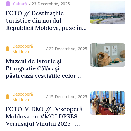
/ 23 Decembrie, 2025
FOTO // Destinațiile
turistice din nordul
Republicii Moldova, puse în
valoare prin turul „Inima
Moldovei”
/ 22 Decembrie, 2025
Muzeul de Istorie și
Etnografie Călărași
păstrează vestigiile celor
mai vechi civilizații ale
Europei
/ 15 Decembrie, 2025
FOTO, VIDEO // Descoperă
Moldova cu #MOLDPRES:
Vernisajul Vinului 2025 –
unde tradiția, excelența și