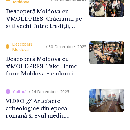
Descoperă Moldova cu
#MOLDPRES: Crăciunul pe
stil vechi, între tradiții,
obiceiuri și semnificații
/ 30 Decembrie, 2025
Descoperă Moldova cu
#MOLDPRES: Take Home
from Moldova – cadouri
autentice şi amintiri din
Moldova
/ 24 Decembrie, 2025
VIDEO // Artefacte
arheologice din epoca
romană și evul mediu
timpuriu vor fi expuse la
Muzeul din Tartaul