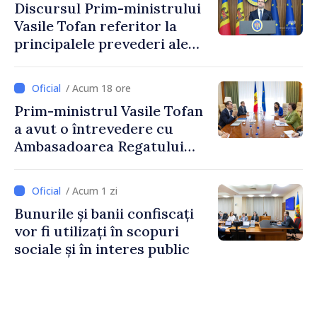
Discursul Prim-ministrului
Vasile Tofan referitor la
principalele prevederi ale
politicii fiscale pentru anul
2027
/ Acum 18 ore
Prim-ministrul Vasile Tofan
a avut o întrevedere cu
Ambasadoarea Regatului
Unit al Marii Britanii și
Irlandei de Nord, Fern
/ Acum 1 zi
Horine
Bunurile și banii confiscați
vor fi utilizați în scopuri
sociale și în interes public