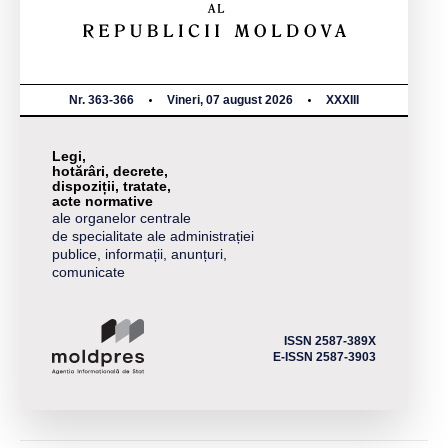
Nr. 363-366
Vineri, 07 august 2026
XXXIII
Legi,
hotărâri, decrete,
dispoziții, tratate,
acte normative
ale organelor centrale
de specialitate ale administrației
publice, informații, anunțuri,
comunicate
ISSN 2587-389X
E-ISSN 2587-3903