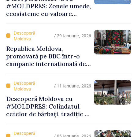
#MOLDPRES: Zonele umede,
ecosisteme cu valoare
globală, între biodiversitate,
tradiții și experiențe
turistice unice
/ 29 Ianuarie, 2026
Republica Moldova,
promovată pe BBC într-o
campanie internațională de
vizibilitate
/ 11 Ianuarie, 2026
Descoperă Moldova cu
#MOLDPRES: Colindatul
cetelor de bărbați, tradiție și
spiritualitate la Palanca din
raionul Călăraşi
/ 05 Ianuarie, 2026