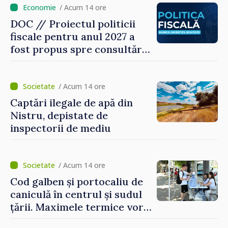
/ Acum 14 ore
DOC // Proiectul politicii
fiscale pentru anul 2027 a
fost propus spre consultări
publice
/ Acum 14 ore
Captări ilegale de apă din
Nistru, depistate de
inspectorii de mediu
/ Acum 14 ore
Cod galben și portocaliu de
caniculă în centrul și sudul
țării. Maximele termice vor
ajunge până la 37°C