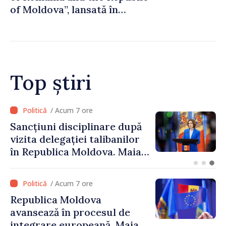
of Moldova”, lansată în
metroul din Bucureşti
Top știri
/ Acum 5 ore
Adunarea Populară a
Găgăuziei trebuie să aibă un
mandat deplin. Președinta
Maia Sandu: „Alegerile să fie
libere și corecte””
/ Acum 7 ore
Republica Moldova
avansează în procesul de
integrare europeană. Maia