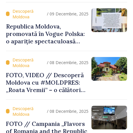
turismul se întâlnesc sub
semnul Vinului Moldovei
/ 09 Decembrie, 2025
Republica Moldova,
promovată în Vogue Polska:
o apariție spectaculoasă
care pune țara pe harta
destinațiilor inspiratoare
/ 08 Decembrie, 2025
FOTO, VIDEO // Descoperă
Moldova cu #MOLDPRES:
„Roata Vremii” – o călătorie
culturală şi gustoasă, parte
a Rutei Transfrontaliere
Gastronomice
/ 08 Decembrie, 2025
FOTO // Campania „Flavors
of Romania and the Republic