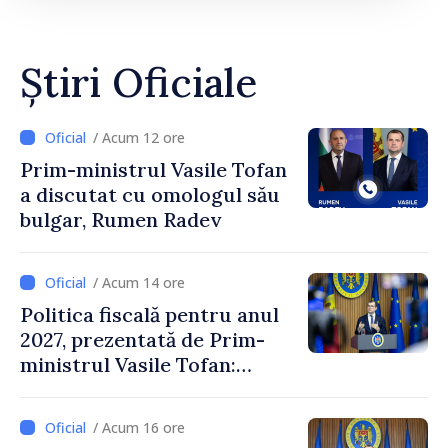
Știri Oficiale
/ Acum 12 ore
Prim-ministrul Vasile Tofan
a discutat cu omologul său
bulgar, Rumen Radev
/ Acum 14 ore
Politica fiscală pentru anul
2027, prezentată de Prim-
ministrul Vasile Tofan:
Reducerea poverii pe muncă,
stimularea investițiilor și o
/ Acum 16 ore
taxare mai echitabilă