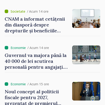
consumatorii vulnerabili
/ Acum 14 ore
CNAM a informat cetățenii
din diasporă despre
drepturile și beneficiile
asigurării medicale
/ Acum 14 ore
Guvernul va majora până la
40 000 de lei scutirea
personală pentru angajați.
Vasile Tofan: „Aproape 800
de milioane de lei îi lăsăm
oamenilor”
/ Acum 15 ore
Noul concept al politicii
fiscale pentru 2027,
prezentat de premierul