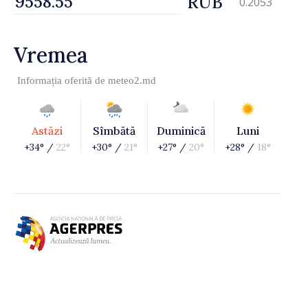
RUB
0.2053
Vremea
Informația oferită de
meteo2.md
Astăzi
Sîmbătă
Duminică
Luni
+34° /
22°
+30° /
21°
+27° /
20°
+28° /
18°