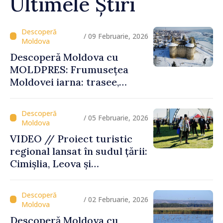
Ultimele Știri
/ 09 Februarie, 2026
Descoperă Moldova cu
MOLDPRES: Frumusețea
Moldovei iarna: trasee,
festivaluri și experiențe
autentice
/ 05 Februarie, 2026
VIDEO // Proiect turistic
regional lansat în sudul țării:
Cimișlia, Leova și
Basarabeasca își valorifică
patrimoniul
/ 02 Februarie, 2026
Descoperă Moldova cu