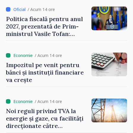
/ Acum 14 ore
Politica fiscală pentru anul
2027, prezentată de Prim-
ministrul Vasile Tofan:
Reducerea poverii pe muncă,
stimularea investițiilor și o
taxare mai echitabilă
/ Acum 14 ore
Impozitul pe venit pentru
bănci și instituții financiare
va crește
/ Acum 14 ore
Noi reguli privind TVA la
energie și gaze, cu facilități
direcționate către