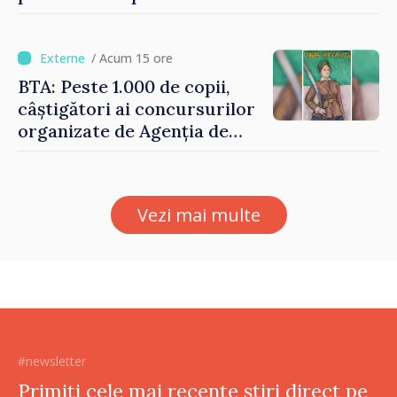
Vasile Tofan: „Taxăm mai
puțin munca, stimulăm
investițiile, taxăm viciile și
/ Acum 15 ore
echilibrăm taxarea
BTA: Peste 1.000 de copii,
consumului”
câștigători ai concursurilor
organizate de Agenția de
Stat pentru Bulgarii din
Străinătate, vor fi premiați
Vezi mai multe
#newsletter
Primiți cele mai recente știri direct pe