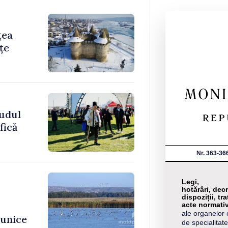
țea
țe
sudul
fică
Nr. 363-36
Legi,
hotărâri, decr
dispoziții, tra
acte normati
ale organelor 
 unice
de specialitate