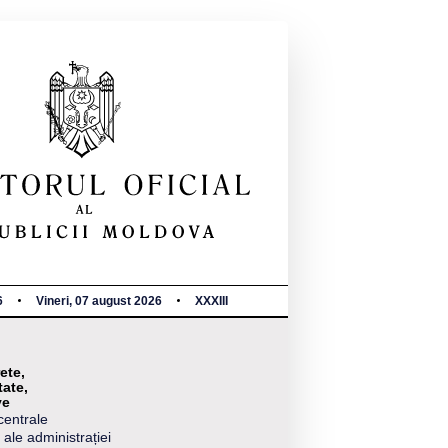
6
Vineri, 07 august 2026
XXXIII
ete,
tate,
ve
centrale
 ale administrației