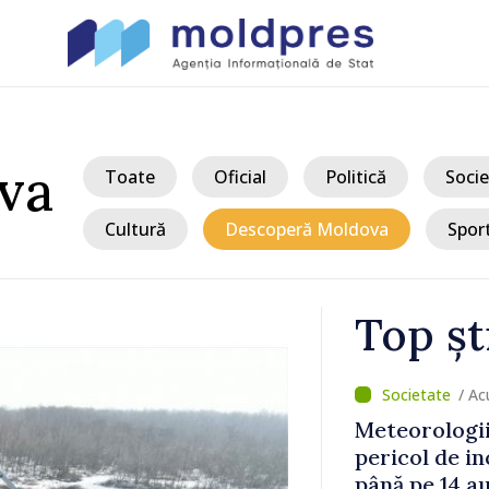
va
Toate
Oficial
Politică
Socie
Cultură
Descoperă Moldova
Spor
Top șt
e
/ A
ra, acasă:
Meteorologii
are
pericol de in
 de peste
până pe 14 a