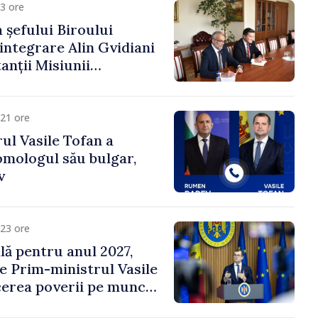
3 ore
 șefului Biroului
eintegrare Alin Gvidiani
anții Misiunii
Internațional al Crucii
dova
21 ore
ul Vasile Tofan a
omologul său bulgar,
v
23 ore
ală pentru anul 2027,
e Prim-ministrul Vasile
erea poverii pe muncă,
vestițiilor și o taxare