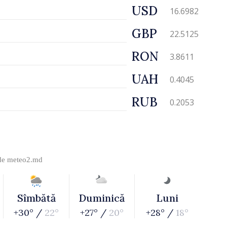
USD
16.6982
GBP
22.5125
RON
3.8611
UAH
0.4045
RUB
0.2053
 de
meteo2.md
Sîmbătă
Duminică
Luni
+30° /
22°
+27° /
20°
+28° /
18°