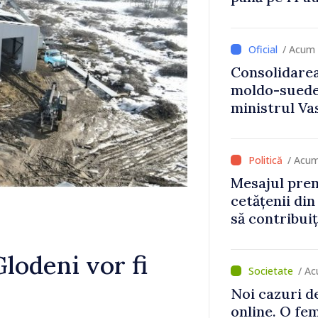
/ Acum
Consolidarea
moldo-suedez
ministrul Vas
Ambasadoare
/ Acu
Mesajul pre
cetățenii din
să contribuiț
Republicii M
lodeni vor fi
/ Ac
Noi cazuri de
online. O fe