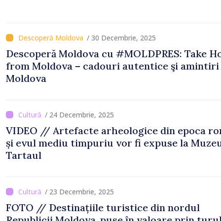
/ 30 Decembrie, 2025
Descoperă Moldova cu #MOLDPRES: Take H
from Moldova – cadouri autentice şi amintiri din
Moldova
/ 24 Decembrie, 2025
VIDEO // Artefacte arheologice din epoca r
și evul mediu timpuriu vor fi expuse la Muzeu
Tartaul
/ 23 Decembrie, 2025
FOTO // Destinațiile turistice din nordul
Republicii Moldova, puse în valoare prin turu