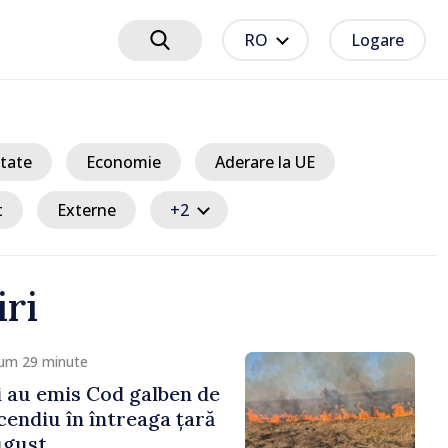
RO
Logare
tate
Economie
Aderare la UE
t
Externe
+2
iri
cum 29 minute
 au emis Cod galben de
cendiu în întreaga țară
ugust