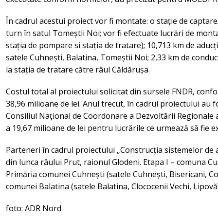
În cadrul acestui proiect vor fi montate: o stație de captar
turn în satul Tomeștii Noi; vor fi efectuate lucrări de mont
stația de pompare si stația de tratare); 10,713 km de aducți
satele Cuhnești, Balatina, Tomeștii Noi; 2,33 km de conduct
la stația de tratare către râul Căldărușa.
Costul total al proiectului solicitat din sursele FNDR, confo
38,96 milioane de lei. Anul trecut, în cadrul proiectului au fo
Consiliul Național de Coordonare a Dezvoltării Regionale 
a 19,67 milioane de lei pentru lucrările ce urmează să fie e
Parteneri în cadrul proiectului „Construcția sistemelor de a
din lunca râului Prut, raionul Glodeni. Etapa I – comuna C
Primăria comunei Cuhnești (satele Cuhnești, Bisericani, Cot
comunei Balatina (satele Balatina, Clococenii Vechi, Lipovă
foto: ADR Nord