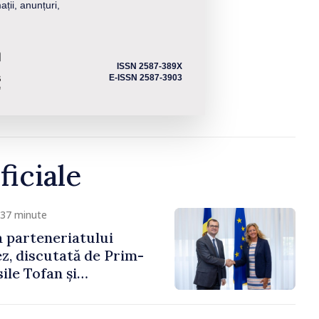
ații, anunțuri,
ISSN 2587-389X
E-ISSN 2587-3903
ficiale
 37 minute
 parteneriatului
, discutată de Prim-
ile Tofan și
a Suediei, Petra Lärke