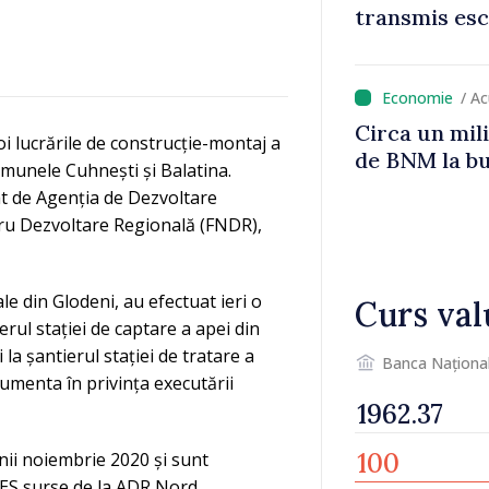
transmis esc
/ A
Circa un mili
i lucrările de construcție-montaj a
de BNM la bu
omunele Cuhnești și Balatina.
at de Agenția de Dezvoltare
tru Dezvoltare Regională (FNDR),
ale din Glodeni, au efectuat ieri o
Curs val
erul stației de captare a apei din
la șantierul stației de tratare a
Banca Naționa
cumenta în privința executării
nii noiembrie 2020 și sunt
S surse de la ADR Nord.