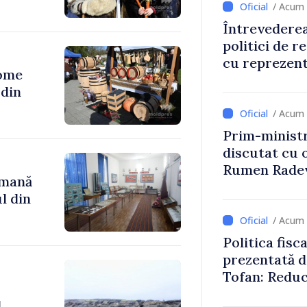
/ Acum 
Întrevederea
politici de r
cu reprezent
ome
Comitetului 
Roșii în Mol
/ Acum 
Prim-ministr
discutat cu 
Rumen Rade
omană
l din
/ Acum 
Politica fisc
prezentată d
Tofan: Reduc
stimularea in
l