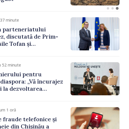
 37 minute
 parteneriatului
, discutată de Prim-
ile Tofan și
a Suediei, Petra Lärke
m 52 minute
mierului pentru
 diaspora: „Vă încurajez
i la dezvoltarea
oldova”
um 1 oră
 fraude telefonice și
meie din Chișinău a