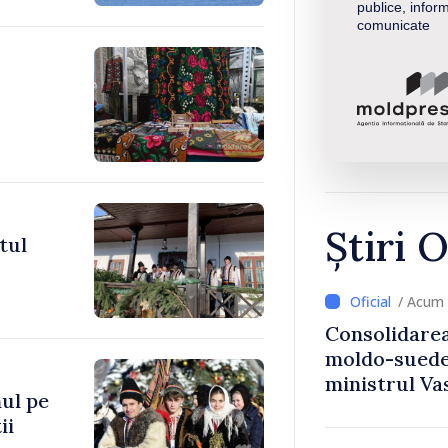
publice, inform
comunicate
Știri O
tul
/ Acum
Consolidarea
moldo-suedez
ministrul Vas
ul pe
Ambasadoare
ii