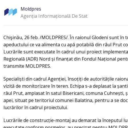
Moldpres
Agenția Informațională De Stat
Chişinău, 26 feb. /MOLDPRES/. În raionul Glodeni sunt în to
apeductului ce va alimenta cu apă potabilă din râul Prut c
Lucrările sunt executate în cadrul unui proiect implement
Regională (ADR) Nord și finanțat din Fondul Național pen
transmite MOLDPRES.
Specialiști din cadrul Agenției, însoțiți de autoritățile raion
vizită de monitorizare în teren. Echipa s-a deplasat la șanti
râul Prut, amplasat în satul Bisericani, comuna Cuhnești, și 
apei, situat pe teritoriul comunei Balatina, pentru a se do
lucrărilor în cadrul proiectului.
Lucrările de construcție-montaj au demarat la începutul lu
executate conform normelor, au precizat pentru MOLDPRE