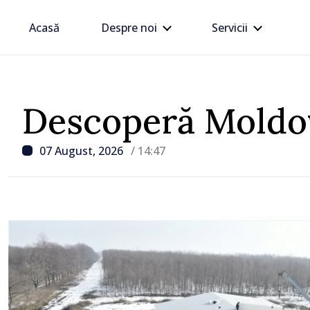
Acasă
Despre noi
Servicii
Descoperă Moldo
07 August, 2026
/ 14:47
/ Acum 20 minut
GALERIE FOTO // Diaspo
Imagini de la cea mai m
reuniune a moldovenilor