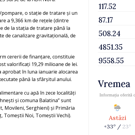
e/pompare, o stație de tratare și un
are a 9,366 km de rețele (dintre
e de la stația de tratare până la
e de canalizare gravitațională, de
rm cererii de finanțare, constituie
st valorificați 19,29 milioane de lei.
a aprobat în luna ianuarie alocarea
xecutate până la sfârșitul anului.
Vremea
limentare cu apă în zece localități
Informația oferită
uhnești și comuna Balatina” sunt
, Movileni, Serghieni) și Primăria
ț, Tomeștii Noi, Tomeștii Vechi).
Astăzi
+33° /
23°