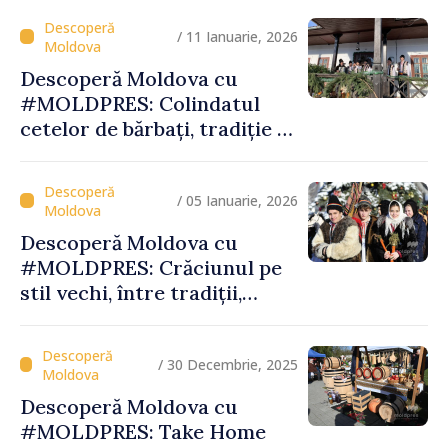
/ 11 Ianuarie, 2026
Descoperă Moldova cu
#MOLDPRES: Colindatul
cetelor de bărbați, tradiție și
spiritualitate la Palanca din
raionul Călăraşi
/ 05 Ianuarie, 2026
Descoperă Moldova cu
#MOLDPRES: Crăciunul pe
stil vechi, între tradiții,
obiceiuri și semnificații
/ 30 Decembrie, 2025
Descoperă Moldova cu
#MOLDPRES: Take Home