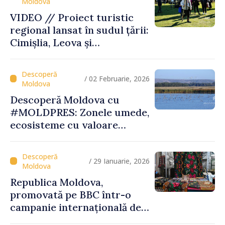
VIDEO // Proiect turistic
regional lansat în sudul țării:
Cimișlia, Leova și
Basarabeasca își valorifică
patrimoniul
/ 02 Februarie, 2026
Descoperă Moldova cu
#MOLDPRES: Zonele umede,
ecosisteme cu valoare
globală, între biodiversitate,
tradiții și experiențe
turistice unice
/ 29 Ianuarie, 2026
Republica Moldova,
promovată pe BBC într-o
campanie internațională de
vizibilitate