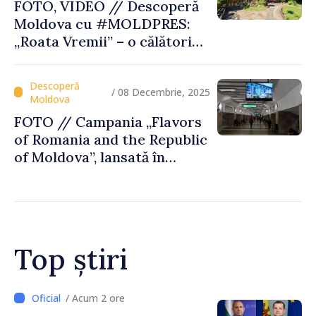
FOTO, VIDEO // Descoperă
Moldova cu #MOLDPRES:
„Roata Vremii” – o călătorie
culturală şi gustoasă, parte
a Rutei Transfrontaliere
Gastronomice
/ 08 Decembrie, 2025
FOTO // Campania „Flavors
of Romania and the Republic
of Moldova”, lansată în
metroul din Bucureşti
Top știri
/ Acum 2 ore