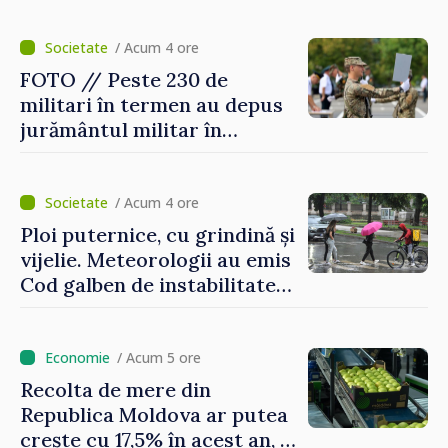
pentru Ucraina, publicată în
Monitorul Oficial
/ Acum 4 ore
FOTO // Peste 230 de
militari în termen au depus
jurământul militar în
garnizoana Chișinău
/ Acum 4 ore
Ploi puternice, cu grindină și
vijelie. Meteorologii au emis
Cod galben de instabilitate
atmosferică
/ Acum 5 ore
Recolta de mere din
Republica Moldova ar putea
crește cu 17,5% în acest an, în