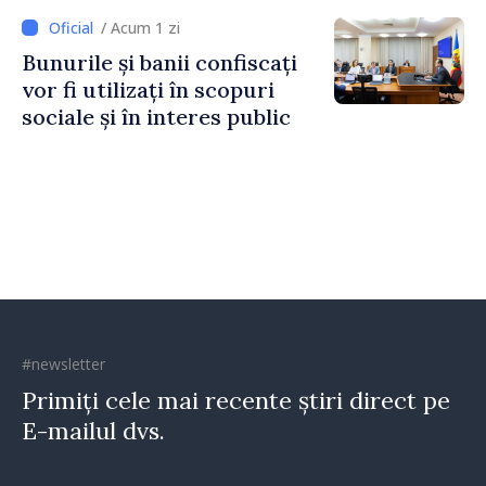
Irlandei de Nord, Fern
/ Acum 1 zi
Horine
Bunurile și banii confiscați
vor fi utilizați în scopuri
sociale și în interes public
#newsletter
Primiți cele mai recente știri direct pe
E-mailul dvs.