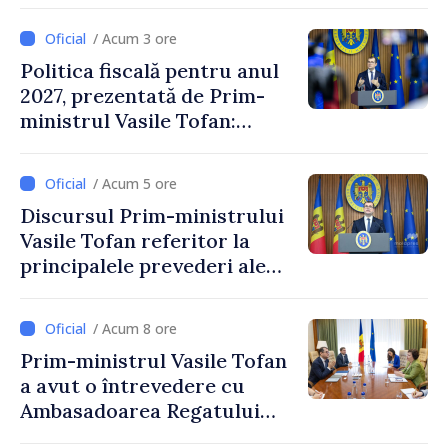
/ Acum 3 ore
Politica fiscală pentru anul
2027, prezentată de Prim-
ministrul Vasile Tofan:
Reducerea poverii pe muncă,
stimularea investițiilor și o
/ Acum 5 ore
taxare mai echitabilă
Discursul Prim-ministrului
Vasile Tofan referitor la
principalele prevederi ale
politicii fiscale pentru anul
2027
/ Acum 8 ore
Prim-ministrul Vasile Tofan
a avut o întrevedere cu
Ambasadoarea Regatului
Unit al Marii Britanii și