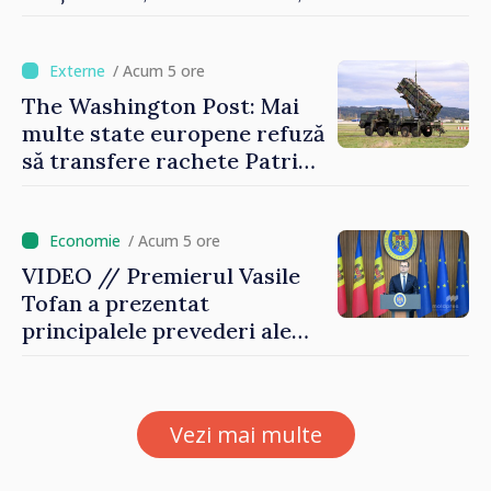
timp ce producția din UE
este estimată în scădere
/ Acum 5 ore
The Washington Post: Mai
multe state europene refuză
să transfere rachete Patriot
Ucrainei
/ Acum 5 ore
VIDEO // Premierul Vasile
Tofan a prezentat
principalele prevederi ale
politicii fiscale pentru anul
2027
Vezi mai multe