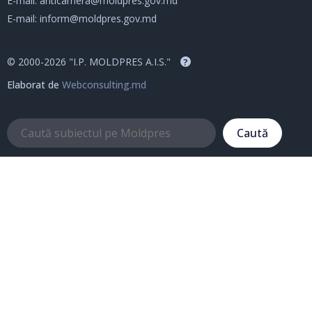
E-mail:
anticamera@moldpres.gov.md
E-mail:
inform@moldpres.gov.md
© 2000-2026 "I.P. MOLDPRES A.I.S."
?
Elaborat de
Webconsulting.md
Caută
Despre noi
Servicii