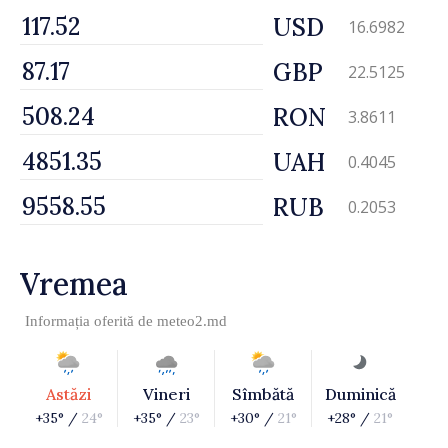
USD
16.6982
GBP
22.5125
RON
3.8611
UAH
0.4045
RUB
0.2053
Vremea
Informația oferită de
meteo2.md
Astăzi
Vineri
Sîmbătă
Duminică
+35° /
24°
+35° /
23°
+30° /
21°
+28° /
21°