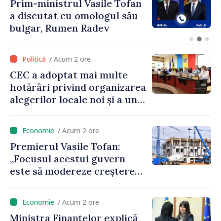
Moldovenii cheltuie anual 10
miliarde de lei pe jocurile de
noroc. Statul introduce o
taxă de 6%, care va aduce
peste 500 de milioane de lei
/ Acum 2 ore
la buget
CEC a adoptat mai multe
hotărâri privind organizarea
alegerilor locale noi și a unui
referendum local în satul
Delacău, raionul Anenii Noi
/ Acum 2 ore
Premierul Vasile Tofan:
„Focusul acestui guvern
este să modereze creșterea
prețurilor la imobiliare”
/ Acum 2 ore
Ministra Finanțelor explică