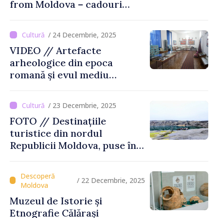
from Moldova – cadouri
autentice şi amintiri din
Moldova
/ 24 Decembrie, 2025
VIDEO // Artefacte
arheologice din epoca
romană și evul mediu
timpuriu vor fi expuse la
Muzeul din Tartaul
/ 23 Decembrie, 2025
FOTO // Destinațiile
turistice din nordul
Republicii Moldova, puse în
valoare prin turul „Inima
Moldovei”
/ 22 Decembrie, 2025
Muzeul de Istorie și
Etnografie Călărași