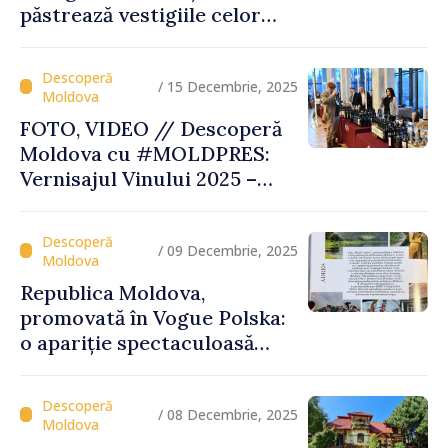
păstrează vestigiile celor
mai vechi civilizații ale
Europei
/ 15 Decembrie, 2025
FOTO, VIDEO // Descoperă
Moldova cu #MOLDPRES:
Vernisajul Vinului 2025 –
unde tradiția, excelența și
turismul se întâlnesc sub
semnul Vinului Moldovei
/ 09 Decembrie, 2025
Republica Moldova,
promovată în Vogue Polska:
o apariție spectaculoasă
care pune țara pe harta
destinațiilor inspiratoare
/ 08 Decembrie, 2025