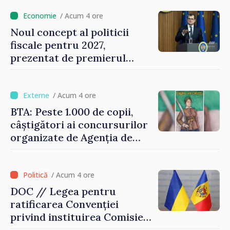
de milioane de lei îi lăsăm
oamenilor”
/ Acum 4 ore
Noul concept al politicii
fiscale pentru 2027,
prezentat de premierul
Vasile Tofan: „Taxăm mai
puțin munca, stimulăm
investițiile, taxăm viciile și
/ Acum 4 ore
echilibrăm taxarea
BTA: Peste 1.000 de copii,
consumului”
câștigători ai concursurilor
organizate de Agenția de
Stat pentru Bulgarii din
Străinătate, vor fi premiați
/ Acum 4 ore
DOC // Legea pentru
ratificarea Convenției
privind instituirea Comisiei
Internaționale de Reclamații