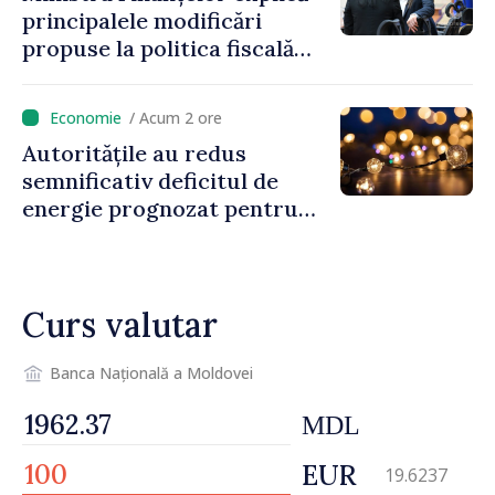
principalele modificări
propuse la politica fiscală
2027 privind impozitul pe
venit
/ Acum 2 ore
Autoritățile au redus
semnificativ deficitul de
energie prognozat pentru
astăzi
Curs valutar
Banca Națională a Moldovei
MDL
EUR
19.6237