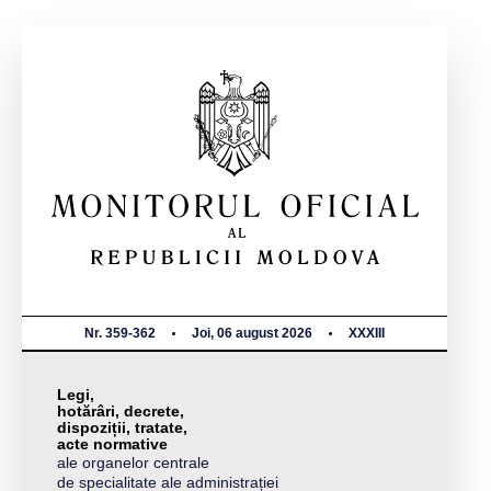
Nr. 359-362
Joi, 06 august 2026
XXXIII
Legi,
hotărâri, decrete,
dispoziții, tratate,
acte normative
ale organelor centrale
de specialitate ale administrației