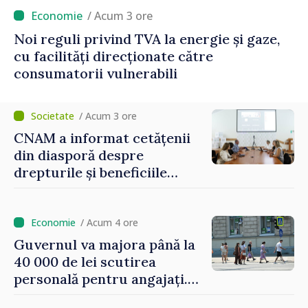
/ Acum 3 ore
Noi reguli privind TVA la energie și gaze,
cu facilități direcționate către
consumatorii vulnerabili
/ Acum 3 ore
CNAM a informat cetățenii
din diasporă despre
drepturile și beneficiile
asigurării medicale
/ Acum 4 ore
Guvernul va majora până la
40 000 de lei scutirea
personală pentru angajați.
Vasile Tofan: „Aproape 800