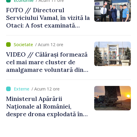
/ Acum 11 ore
FOTO // Directorul
Serviciului Vamal, în vizită la
Otaci: A fost examinată
posibilitatea dotării Zonei de
control vamal cu un scanner
/ Acum 12 ore
performant
VIDEO // Călărași formează
cel mai mare cluster de
amalgamare voluntară din
Republica Moldova. Consiliul
orășenesc a aprobat decizia
/ Acum 12 ore
finală
Ministerul Apărării
Naționale al României,
despre drona explodată în
Bulgaria: „Radarele noastre
nu au detectat niciun
vehicul aerian”