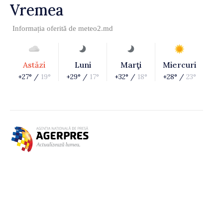
Vremea
Informația oferită de
meteo2.md
Astăzi
Luni
Marţi
Miercuri
+27° /
19°
+29° /
17°
+32° /
18°
+28° /
23°