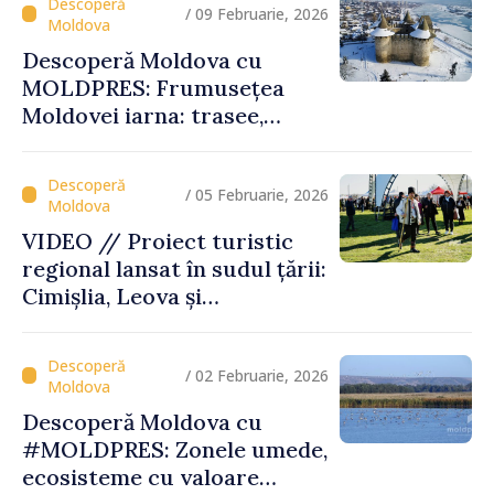
/ 09 Februarie, 2026
Descoperă Moldova cu
MOLDPRES: Frumusețea
Moldovei iarna: trasee,
festivaluri și experiențe
autentice
/ 05 Februarie, 2026
VIDEO // Proiect turistic
regional lansat în sudul țării:
Cimișlia, Leova și
Basarabeasca își valorifică
patrimoniul
/ 02 Februarie, 2026
Descoperă Moldova cu
#MOLDPRES: Zonele umede,
ecosisteme cu valoare