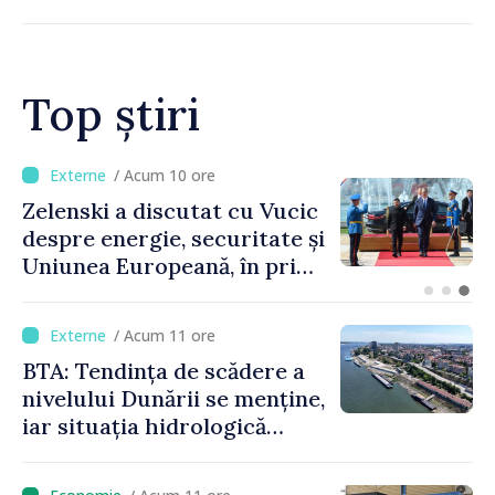
Top știri
/ Acum 6 ore
Bulgaria: Ambasadoarea
Ucrainei, convocată la
Ministerul de Externe în
legătură cu drona prăbușită
/ Acum 11 ore
BTA: Tendința de scădere a
nivelului Dunării se menține,
iar situația hidrologică
rămâne dificilă