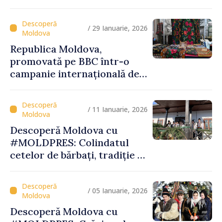
globală, între biodiversitate,
tradiții și experiențe
turistice unice
/ 29 Ianuarie, 2026
Republica Moldova,
promovată pe BBC într-o
campanie internațională de
vizibilitate
/ 11 Ianuarie, 2026
Descoperă Moldova cu
#MOLDPRES: Colindatul
cetelor de bărbați, tradiție și
spiritualitate la Palanca din
raionul Călăraşi
/ 05 Ianuarie, 2026
Descoperă Moldova cu