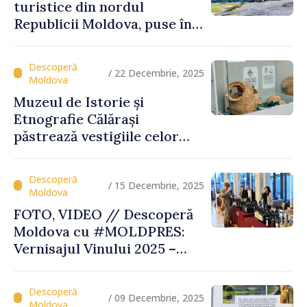
turistice din nordul
Republicii Moldova, puse în
valoare prin turul „Inima
Moldovei”
/ 22 Decembrie, 2025
Muzeul de Istorie și
Etnografie Călărași
păstrează vestigiile celor
mai vechi civilizații ale
Europei
/ 15 Decembrie, 2025
FOTO, VIDEO // Descoperă
Moldova cu #MOLDPRES:
Vernisajul Vinului 2025 –
unde tradiția, excelența și
turismul se întâlnesc sub
semnul Vinului Moldovei
/ 09 Decembrie, 2025