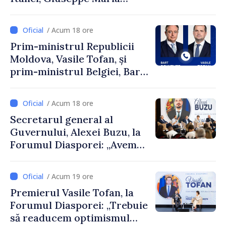
Perricone
/ Acum 18 ore
Prim-ministrul Republicii
Moldova, Vasile Tofan, și
prim-ministrul Belgiei, Bart
De Wever, au discutat
despre parcursul european
/ Acum 18 ore
al Republicii Moldova.
Secretarul general al
Guvernului, Alexei Buzu, la
Forumul Diasporei: „Avem
nevoie de fiecare dintre
dumneavoastră pentru a
/ Acum 19 ore
construi comunități mai
Premierul Vasile Tofan, la
puternice”
Forumul Diasporei: „Trebuie
să readucem optimismul