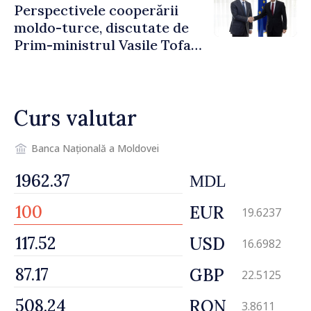
Perspectivele cooperării
moldo-turce, discutate de
Prim-ministrul Vasile Tofan
și Ambasadorul Turciei,
Uygar Mustafa Sertel
Curs valutar
Banca Națională a Moldovei
MDL
EUR
19.6237
USD
16.6982
GBP
22.5125
RON
3.8611