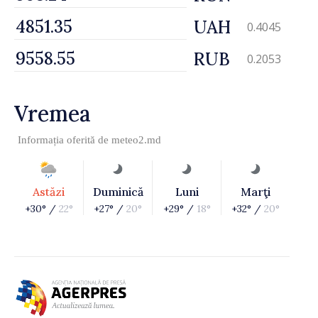
UAH
0.4045
RUB
0.2053
Vremea
Informația oferită de
meteo2.md
Astăzi
Duminică
Luni
Marţi
+30° /
22°
+27° /
20°
+29° /
18°
+32° /
20°