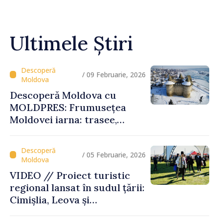
Ultimele Știri
/ 09 Februarie, 2026
Descoperă Moldova cu
MOLDPRES: Frumusețea
Moldovei iarna: trasee,
festivaluri și experiențe
autentice
/ 05 Februarie, 2026
VIDEO // Proiect turistic
regional lansat în sudul țării:
Cimișlia, Leova și
Basarabeasca își valorifică