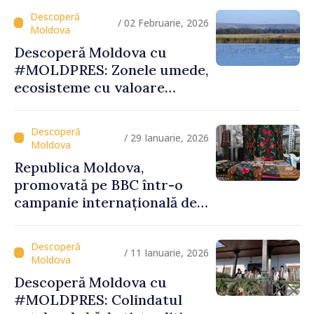
patrimoniul
/ 02 Februarie, 2026
Descoperă Moldova cu
#MOLDPRES: Zonele umede,
ecosisteme cu valoare
globală, între biodiversitate,
tradiții și experiențe
turistice unice
/ 29 Ianuarie, 2026
Republica Moldova,
promovată pe BBC într-o
campanie internațională de
vizibilitate
/ 11 Ianuarie, 2026
Descoperă Moldova cu
#MOLDPRES: Colindatul