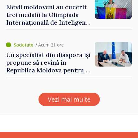
depășim blocajele și să dăm o
Elevii moldoveni au cucerit
șansă localităților să se
trei medalii la Olimpiada
dezvolte”
Internațională de Inteligență
Artificială
/ Acum 21 ore
Un specialist din diaspora își
propune să revină în
Republica Moldova pentru a
contribui la dezvoltarea
registrului naval național
Vezi mai multe