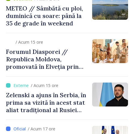
METEO // Sâmbătă cu ploi,
duminică cu soare: până la
35 de grade în weekend
/ Acum 15 ore
Forumul Diasporei //
Republica Moldova,
promovată în Elveția prin
turism, investiții și
exporturi
/ Acum 15 ore
Zelenski a ajuns în Serbia, în
prima sa vizită în acest stat
aliat tradițional al Rusiei
după 2022
/ Acum 17 ore