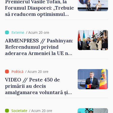
Premierul Vasile Tofan, la
Forumul Diasporei: „Trebuie
să readucem optimismul
oamenilor și încrederea că
Republica Moldova merge în
direcția corectă”
/ Acum 20 ore
ARMENPRESS // Pashinyan:
Referendumul privind
aderarea Armeniei la UE nu
este posibil în această etapă
/ Acum 20 ore
VIDEO // Peste 450 de
primării au decis
amalgamarea voluntară și
vor beneficia de fonduri
pentru investiții. Igor
Grosu: „Este important să
/ Acum 20 ore