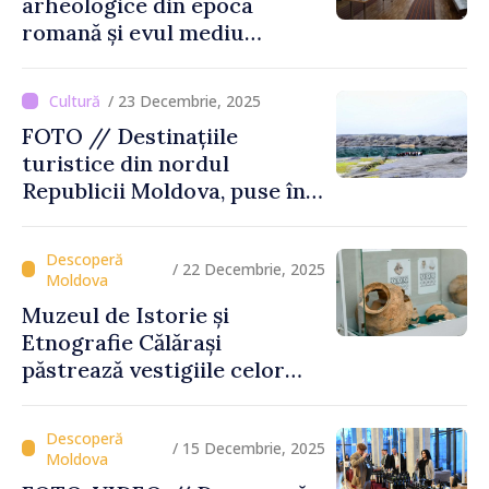
arheologice din epoca
romană și evul mediu
timpuriu vor fi expuse la
Muzeul din Tartaul
/ 23 Decembrie, 2025
FOTO // Destinațiile
turistice din nordul
Republicii Moldova, puse în
valoare prin turul „Inima
Moldovei”
/ 22 Decembrie, 2025
Muzeul de Istorie și
Etnografie Călărași
păstrează vestigiile celor
mai vechi civilizații ale
Europei
/ 15 Decembrie, 2025