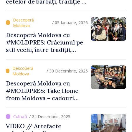
cetelor de bărbați, tradiție și
spiritualitate la Palanca din
raionul Călăraşi
/ 05 Ianuarie, 2026
Descoperă Moldova cu
#MOLDPRES: Crăciunul pe
stil vechi, între tradiții,
obiceiuri și semnificații
/ 30 Decembrie, 2025
Descoperă Moldova cu
#MOLDPRES: Take Home
from Moldova – cadouri
autentice şi amintiri din
Moldova
/ 24 Decembrie, 2025
VIDEO // Artefacte