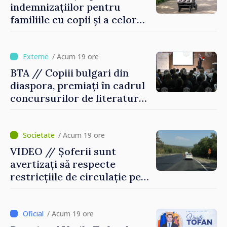
indemnizațiilor pentru
familiile cu copii și a celor
pentru incapacitate
temporară de muncă
/ Acum 19 ore
BTA // Copiii bulgari din
diaspora, premiați în cadrul
concursurilor de literatură,
artă și muzică organizate de
Agenția Executivă pentru
Bulgarii din Străinătate
/ Acum 19 ore
VIDEO // Șoferii sunt
avertizați să respecte
restricțiile de circulație pe
drumul R3, unde se
desfășoară lucrări de
reparație
/ Acum 19 ore