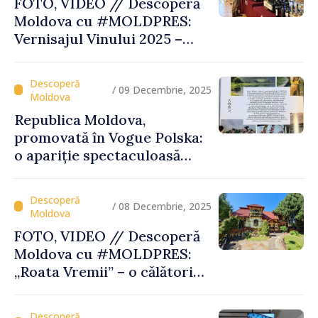
FOTO, VIDEO // Descoperă
Moldova cu #MOLDPRES:
Vernisajul Vinului 2025 –
unde tradiția, excelența și
turismul se întâlnesc sub
semnul Vinului Moldovei
/ 09 Decembrie, 2025
Republica Moldova,
promovată în Vogue Polska:
o apariție spectaculoasă
care pune țara pe harta
destinațiilor inspiratoare
/ 08 Decembrie, 2025
FOTO, VIDEO // Descoperă
Moldova cu #MOLDPRES:
„Roata Vremii” – o călătorie
culturală şi gustoasă, parte
a Rutei Transfrontaliere