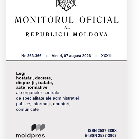
Nr. 363-366
Vineri, 07 august 2026
XXXIII
Legi,
hotărâri, decrete,
dispoziții, tratate,
acte normative
ale organelor centrale
de specialitate ale administrației
publice, informații, anunțuri,
comunicate
ISSN 2587-389X
E-ISSN 2587-3903