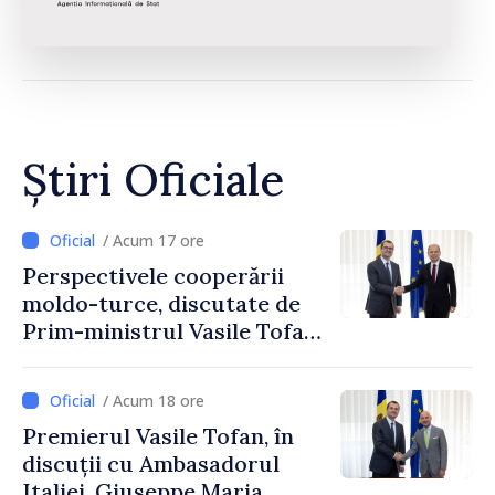
Știri Oficiale
/ Acum 17 ore
Perspectivele cooperării
moldo-turce, discutate de
Prim-ministrul Vasile Tofan
și Ambasadorul Turciei,
Uygar Mustafa Sertel
/ Acum 18 ore
Premierul Vasile Tofan, în
discuții cu Ambasadorul
Italiei, Giuseppe Maria