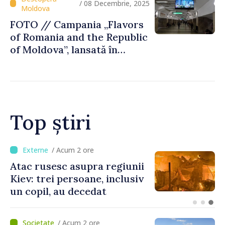
Gastronomice
/ 08 Decembrie, 2025
FOTO // Campania „Flavors
of Romania and the Republic
of Moldova”, lansată în
metroul din Bucureşti
Top știri
/ Acum 54 minute
Joseph Burkhalter,
confirmat de Senatul SUA în
calitate de viitor ambasador
în Republica Moldova
/ Acum 2 ore