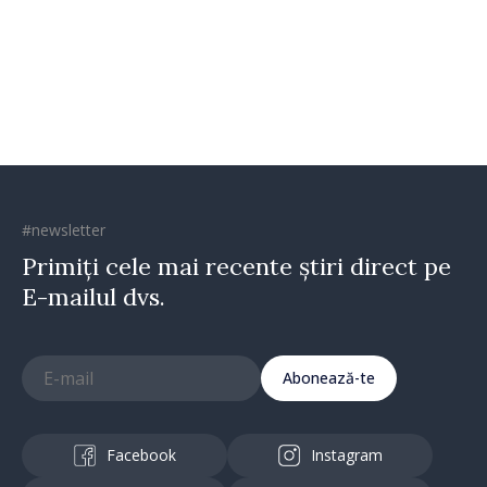
oamenilor și încrederea că
Republica Moldova merge în
direcția corectă”
#newsletter
Primiți cele mai recente știri direct pe
E-mailul dvs.
Abonează-te
Facebook
Instagram