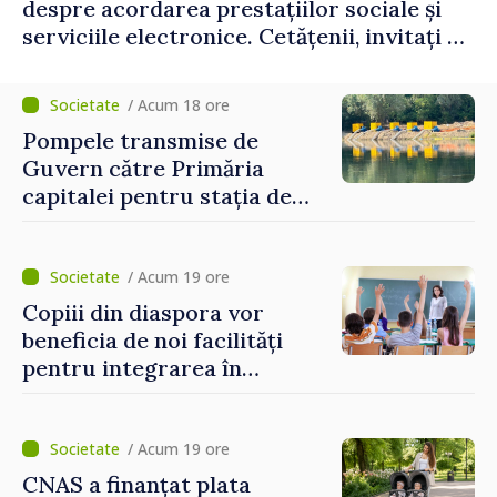
despre acordarea prestațiilor sociale și
serviciile electronice. Cetățenii, invitați să
se înscrie la eveniment
/ Acum 18 ore
Pompele transmise de
Guvern către Primăria
capitalei pentru stația de
captarea a apei de la Vadul
lui Vodă au fost instalate și
puse în funcțiune
/ Acum 19 ore
Copiii din diaspora vor
beneficia de noi facilități
pentru integrarea în
sistemul educațional din
Republica Moldova
/ Acum 19 ore
CNAS a finanțat plata