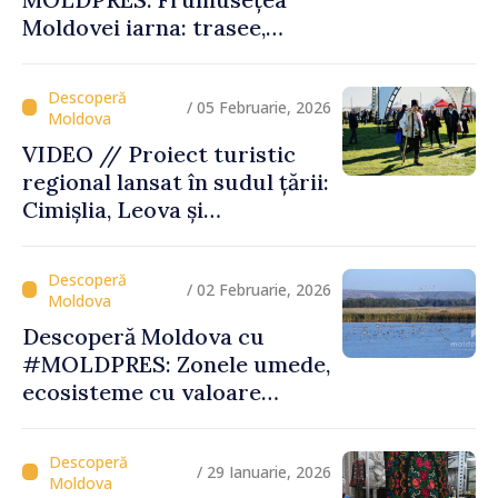
Moldovei iarna: trasee,
festivaluri și experiențe
autentice
/ 05 Februarie, 2026
VIDEO // Proiect turistic
regional lansat în sudul țării:
Cimișlia, Leova și
Basarabeasca își valorifică
patrimoniul
/ 02 Februarie, 2026
Descoperă Moldova cu
#MOLDPRES: Zonele umede,
ecosisteme cu valoare
globală, între biodiversitate,
tradiții și experiențe
turistice unice
/ 29 Ianuarie, 2026