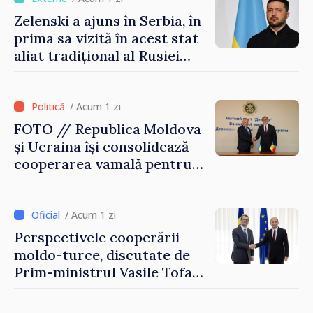
Zelenski a ajuns în Serbia, în
prima sa vizită în acest stat
aliat tradițional al Rusiei
după 2022
/ Acum 1 zi
FOTO // Republica Moldova
și Ucraina își consolidează
cooperarea vamală pentru
securizarea frontierei și
integrarea europeană.
Reuniune la Moghiliov-
/ Acum 1 zi
Podolsk
Perspectivele cooperării
moldo-turce, discutate de
Prim-ministrul Vasile Tofan
și Ambasadorul Turciei,
Uygar Mustafa Sertel