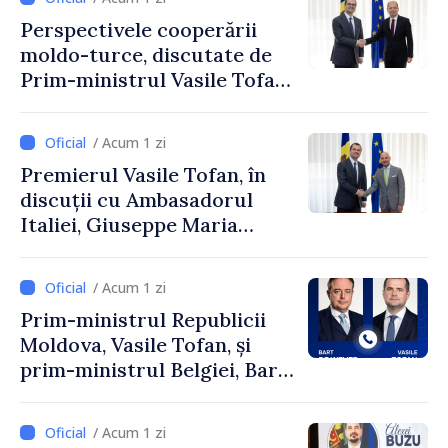
Perspectivele cooperării
moldo-turce, discutate de
Prim-ministrul Vasile Tofan
și Ambasadorul Turciei,
Uygar Mustafa Sertel
/ Acum 1 zi
Premierul Vasile Tofan, în
discuții cu Ambasadorul
Italiei, Giuseppe Maria
Perricone
/ Acum 1 zi
Prim-ministrul Republicii
Moldova, Vasile Tofan, și
prim-ministrul Belgiei, Bart
De Wever, au discutat
despre parcursul european
/ Acum 1 zi
al Republicii Moldova.