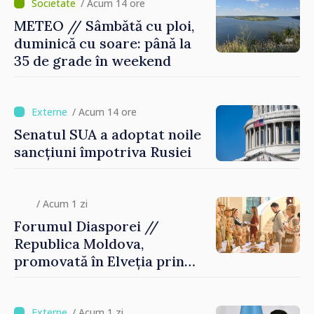
/ Acum 14 ore
METEO // Sâmbătă cu ploi,
duminică cu soare: până la
35 de grade în weekend
/ Acum 14 ore
Senatul SUA a adoptat noile
sancțiuni împotriva Rusiei
/ Acum 1 zi
Forumul Diasporei //
Republica Moldova,
promovată în Elveția prin
turism, investiții și
exporturi
/ Acum 1 zi