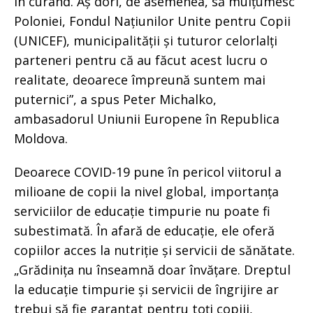
în curând. Aș dori, de asemenea, să mulțumesc
Poloniei, Fondul Națiunilor Unite pentru Copii
(UNICEF), municipalității și tuturor celorlalți
parteneri pentru că au făcut acest lucru o
realitate, deoarece împreună suntem mai
puternici”, a spus Peter Michalko,
ambasadorul Uniunii Europene în Republica
Moldova.
Deoarece COVID-19 pune în pericol viitorul a
milioane de copii la nivel global, importanța
serviciilor de educație timpurie nu poate fi
subestimată. În afară de educație, ele oferă
copiilor acces la nutriție și servicii de sănătate.
„Grădinița nu înseamnă doar învățare. Dreptul
la educație timpurie și servicii de îngrijire ar
trebui să fie garantat pentru toți copiii,