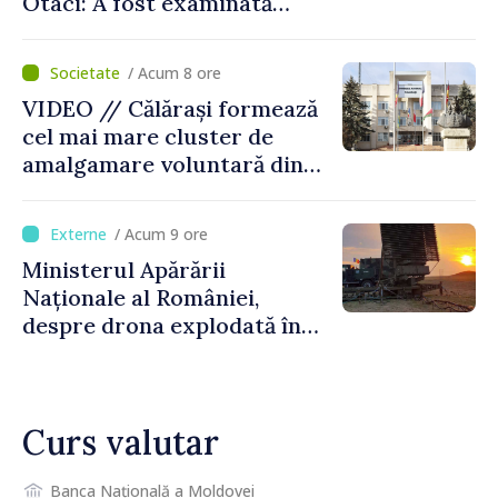
Otaci: A fost examinată
posibilitatea dotării Zonei de
control vamal cu un scanner
/ Acum 8 ore
performant
VIDEO // Călărași formează
cel mai mare cluster de
amalgamare voluntară din
Republica Moldova. Consiliul
orășenesc a aprobat decizia
/ Acum 9 ore
finală
Ministerul Apărării
Naționale al României,
despre drona explodată în
Bulgaria: „Radarele noastre
nu au detectat niciun
vehicul aerian”
Curs valutar
Banca Națională a Moldovei