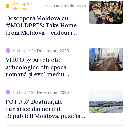
/ 30 Decembrie, 2025
Descoperă Moldova cu
#MOLDPRES: Take Home
from Moldova – cadouri
autentice şi amintiri din
Moldova
/ 24 Decembrie, 2025
VIDEO // Artefacte
arheologice din epoca
romană și evul mediu
timpuriu vor fi expuse la
Muzeul din Tartaul
/ 23 Decembrie, 2025
FOTO // Destinațiile
turistice din nordul
Republicii Moldova, puse în
valoare prin turul „Inima