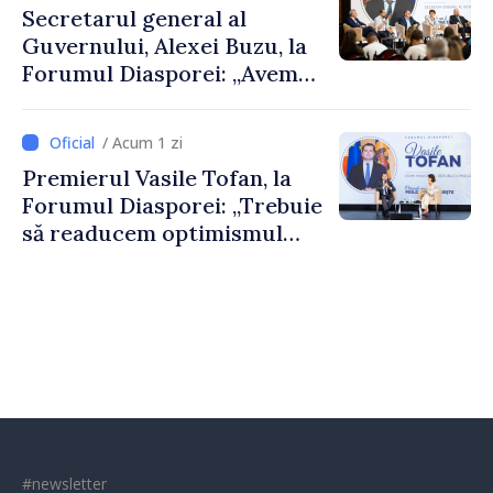
Secretarul general al
Guvernului, Alexei Buzu, la
Forumul Diasporei: „Avem
nevoie de fiecare dintre
dumneavoastră pentru a
/ Acum 1 zi
construi comunități mai
Premierul Vasile Tofan, la
puternice”
Forumul Diasporei: „Trebuie
să readucem optimismul
oamenilor și încrederea că
Republica Moldova merge în
direcția corectă”
#newsletter