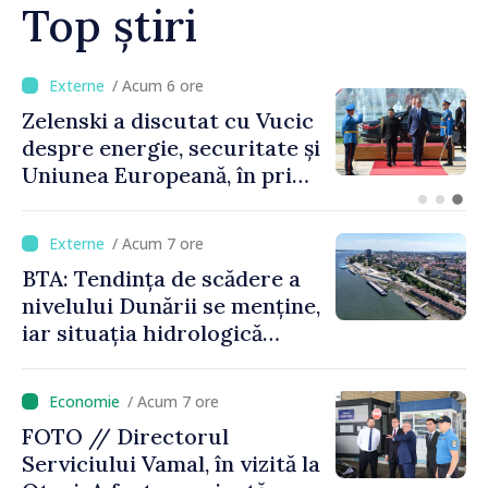
Top știri
/ Acum 2 ore
Bulgaria: Ambasadoarea
Ucrainei, convocată la
Ministerul de Externe în
legătură cu drona prăbușită
/ Acum 7 ore
BTA: Tendința de scădere a
nivelului Dunării se menține,
iar situația hidrologică
rămâne dificilă
/ Acum 7 ore
FOTO // Directorul
Serviciului Vamal, în vizită la