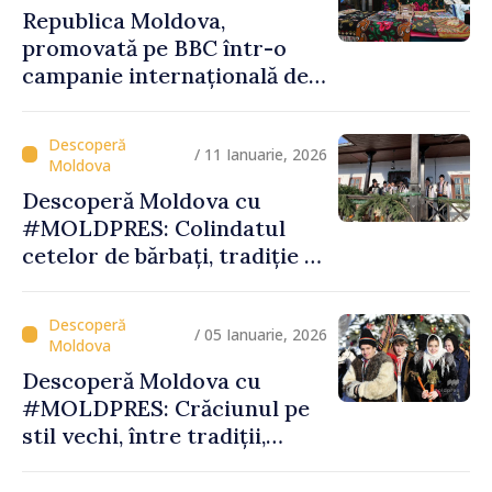
Republica Moldova,
promovată pe BBC într-o
campanie internațională de
vizibilitate
/ 11 Ianuarie, 2026
Descoperă Moldova cu
#MOLDPRES: Colindatul
cetelor de bărbați, tradiție și
spiritualitate la Palanca din
raionul Călăraşi
/ 05 Ianuarie, 2026
Descoperă Moldova cu
#MOLDPRES: Crăciunul pe
stil vechi, între tradiții,
obiceiuri și semnificații