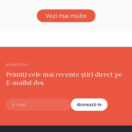
Vezi mai multe
#newsletter
Primiți cele mai recente știri direct pe
E-mailul dvs.
Abonează-te