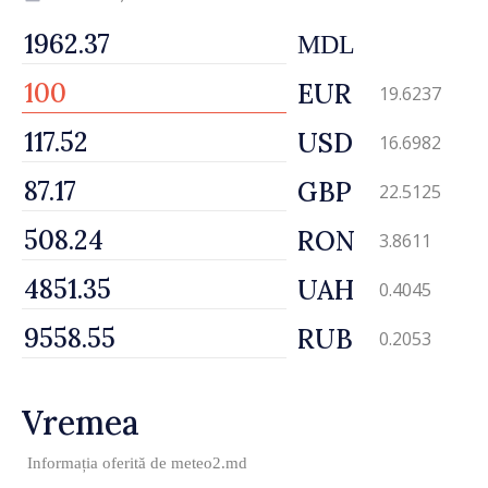
MDL
EUR
19.6237
USD
16.6982
GBP
22.5125
RON
3.8611
UAH
0.4045
RUB
0.2053
Vremea
Informația oferită de
meteo2.md