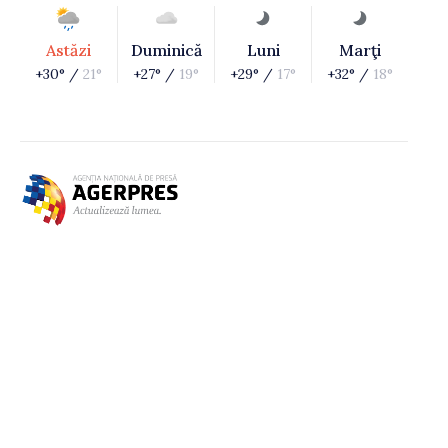
Astăzi
Duminică
Luni
Marţi
+30° /
21°
+27° /
19°
+29° /
17°
+32° /
18°