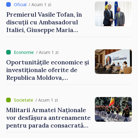
/ Acum 1 zi
Premierul Vasile Tofan, în
discuții cu Ambasadorul
Italiei, Giuseppe Maria
Perricone
/ Acum 1 zi
Oportunitățile economice și
investiționale oferite de
Republica Moldova,
prezentate de vicepremierul
Eugeniu Osmochescu, la
Forumul Diasporei
/ Acum 1 zi
Militarii Armatei Naționale
vor desfășura antrenamente
pentru parada consacrată
Zilei Independenței