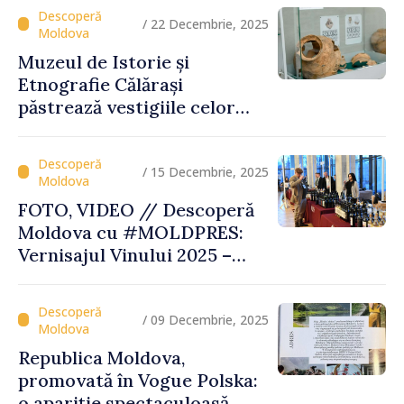
Moldovei”
/ 22 Decembrie, 2025
Muzeul de Istorie și
Etnografie Călărași
păstrează vestigiile celor
mai vechi civilizații ale
Europei
/ 15 Decembrie, 2025
FOTO, VIDEO // Descoperă
Moldova cu #MOLDPRES:
Vernisajul Vinului 2025 –
unde tradiția, excelența și
turismul se întâlnesc sub
semnul Vinului Moldovei
/ 09 Decembrie, 2025
Republica Moldova,
promovată în Vogue Polska:
o apariție spectaculoasă