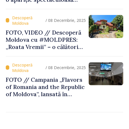
care pune țara pe harta
destinațiilor inspiratoare
/ 08 Decembrie, 2025
FOTO, VIDEO // Descoperă
Moldova cu #MOLDPRES:
„Roata Vremii” – o călătorie
culturală şi gustoasă, parte
a Rutei Transfrontaliere
Gastronomice
/ 08 Decembrie, 2025
FOTO // Campania „Flavors
of Romania and the Republic
of Moldova”, lansată în
metroul din Bucureşti