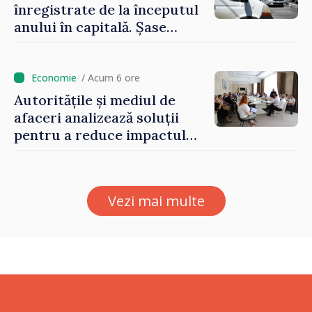
înregistrate de la începutul
anului în capitală. Șase
persoane și-au pierdut viața
/ Acum 6 ore
Autoritățile și mediul de
afaceri analizează soluții
pentru a reduce impactul
provocărilor energetice
asupra economiei
Vezi mai multe