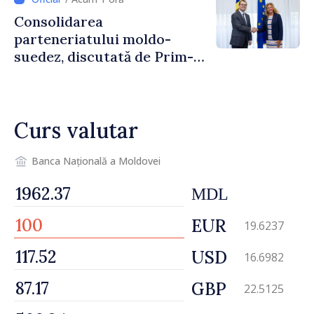
Consolidarea
parteneriatului moldo-
suedez, discutată de Prim-
ministrul Vasile Tofan și
Ambasadoarea Suediei,
Petra Lärke
Curs valutar
Banca Națională a Moldovei
MDL
EUR
19.6237
USD
16.6982
GBP
22.5125