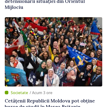
detensionării situației din Orientul
Mijlociu
/ Acum 3 ore
Cetățenii Republicii Moldova pot obține
burse de studii în Marea Britanie