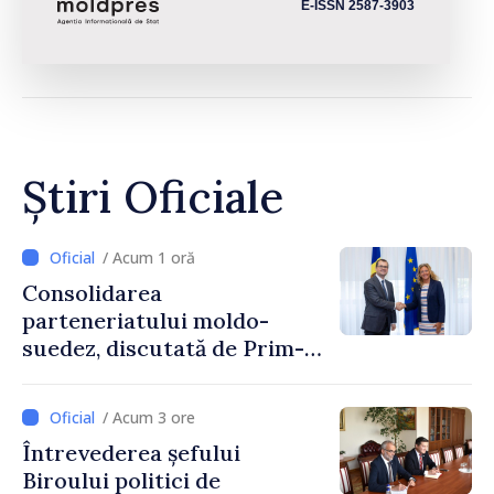
E-ISSN 2587-3903
Știri Oficiale
/ Acum 1 oră
Consolidarea
parteneriatului moldo-
suedez, discutată de Prim-
ministrul Vasile Tofan și
Ambasadoarea Suediei,
/ Acum 3 ore
Petra Lärke
Întrevederea șefului
Biroului politici de