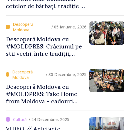
cetelor de bărbați, tradiție și
spiritualitate la Palanca din
raionul Călăraşi
/ 05 Ianuarie, 2026
Descoperă Moldova cu
#MOLDPRES: Crăciunul pe
stil vechi, între tradiții,
obiceiuri și semnificații
/ 30 Decembrie, 2025
Descoperă Moldova cu
#MOLDPRES: Take Home
from Moldova – cadouri
autentice şi amintiri din
Moldova
/ 24 Decembrie, 2025
VIDEO // Artefacte