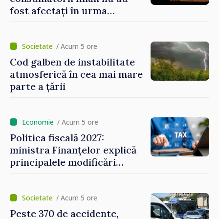
fost afectați în urma
avarierii Liniei Bălți–
Dnestrovsk. Lucrările de
reparație vor fi efectuate în
/ Acum 5 ore
regim prioritar
Cod galben de instabilitate
atmosferică în cea mai mare
parte a țării
/ Acum 5 ore
Politica fiscală 2027:
ministra Finanțelor explică
principalele modificări
privind impozitul pe
bunurile imobiliare, taxele
locale și rutiere
/ Acum 5 ore
Peste 370 de accidente,