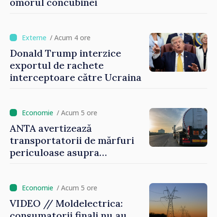
omorul concubinei
/ Acum 4 ore
Donald Trump interzice
exportul de rachete
interceptoare către Ucraina
/ Acum 5 ore
ANTA avertizează
transportatorii de mărfuri
periculoase asupra
riscurilor sporite pe timp de
caniculă
/ Acum 5 ore
VIDEO // Moldelectrica:
consumatorii finali nu au