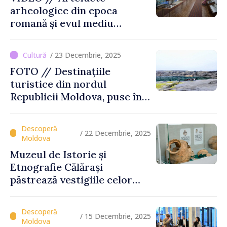
arheologice din epoca
romană și evul mediu
timpuriu vor fi expuse la
Muzeul din Tartaul
/ 23 Decembrie, 2025
FOTO // Destinațiile
turistice din nordul
Republicii Moldova, puse în
valoare prin turul „Inima
Moldovei”
/ 22 Decembrie, 2025
Muzeul de Istorie și
Etnografie Călărași
păstrează vestigiile celor
mai vechi civilizații ale
Europei
/ 15 Decembrie, 2025