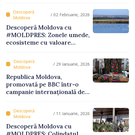
Basarabeasca își valorifică
patrimoniul
/ 02 Februarie, 2026
Descoperă Moldova cu
#MOLDPRES: Zonele umede,
ecosisteme cu valoare
globală, între biodiversitate,
tradiții și experiențe
turistice unice
/ 29 Ianuarie, 2026
Republica Moldova,
promovată pe BBC într-o
campanie internațională de
vizibilitate
/ 11 Ianuarie, 2026
Descoperă Moldova cu
#MOLDPRES: Colindatul