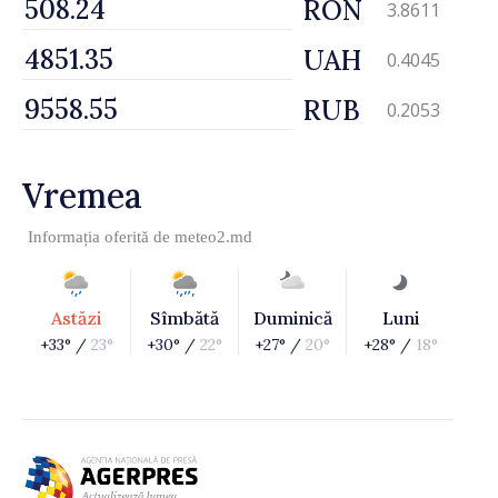
RON
3.8611
UAH
0.4045
RUB
0.2053
Vremea
Informația oferită de
meteo2.md
Astăzi
Sîmbătă
Duminică
Luni
+33° /
23°
+30° /
22°
+27° /
20°
+28° /
18°