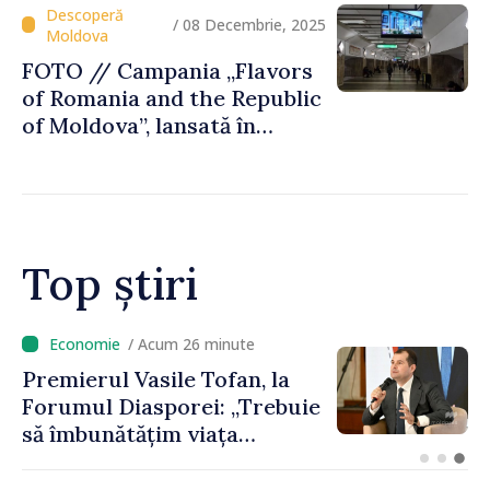
a Rutei Transfrontaliere
Gastronomice
/ 08 Decembrie, 2025
FOTO // Campania „Flavors
of Romania and the Republic
of Moldova”, lansată în
metroul din Bucureşti
Top știri
/ Acum 9 minute
Un specialist din diaspora își
propune să revină în
Republica Moldova pentru a
contribui la dezvoltarea
registrului naval național