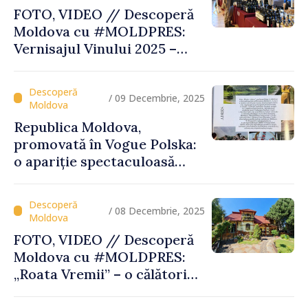
FOTO, VIDEO // Descoperă
Moldova cu #MOLDPRES:
Vernisajul Vinului 2025 –
unde tradiția, excelența și
turismul se întâlnesc sub
semnul Vinului Moldovei
/ 09 Decembrie, 2025
Republica Moldova,
promovată în Vogue Polska:
o apariție spectaculoasă
care pune țara pe harta
destinațiilor inspiratoare
/ 08 Decembrie, 2025
FOTO, VIDEO // Descoperă
Moldova cu #MOLDPRES:
„Roata Vremii” – o călătorie
culturală şi gustoasă, parte