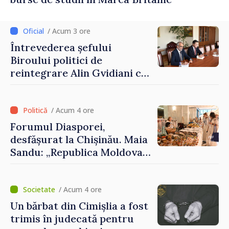
/ Acum 3 ore
Întrevederea șefului
Biroului politici de
reintegrare Alin Gvidiani cu
reprezentanții Misiunii
Comitetului Internațional al
Crucii Roșii în Moldova
/ Acum 4 ore
Forumul Diasporei,
desfășurat la Chișinău. Maia
Sandu: „Republica Moldova
avansează cu viteză spre UE,
iar diaspora poate juca un
rol important în promovarea
/ Acum 4 ore
și susținerea acestui
Un bărbat din Cimișlia a fost
parcurs”
trimis în judecată pentru