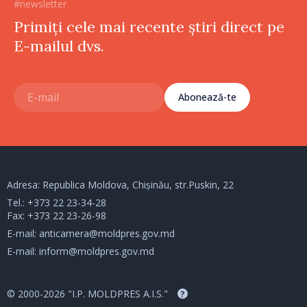
#newsletter
Primiți cele mai recente știri direct pe
E-mailul dvs.
Abonează-te
Adresa: Republica Moldova, Chișinău, str.Puskin, 22
Tel.:
+373 22 23-34-28
Fax: +373 22 23-26-98
E-mail:
anticamera@moldpres.gov.md
E-mail:
inform@moldpres.gov.md
© 2000-2026 "I.P. MOLDPRES A.I.S."
?