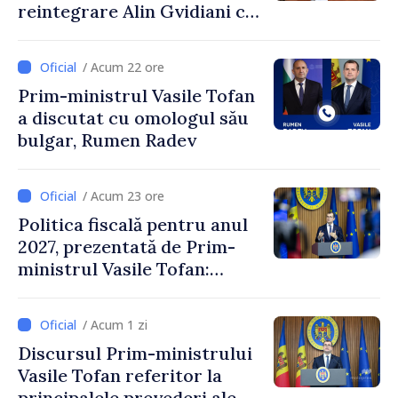
reintegrare Alin Gvidiani cu
reprezentanții Misiunii
Comitetului Internațional al
/ Acum 22 ore
Crucii Roșii în Moldova
Prim-ministrul Vasile Tofan
a discutat cu omologul său
bulgar, Rumen Radev
/ Acum 23 ore
Politica fiscală pentru anul
2027, prezentată de Prim-
ministrul Vasile Tofan:
Reducerea poverii pe muncă,
stimularea investițiilor și o
/ Acum 1 zi
taxare mai echitabilă
Discursul Prim-ministrului
Vasile Tofan referitor la
principalele prevederi ale