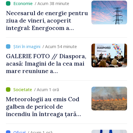
/ Acum 38 minute
Necesarul de energie pentru
ziua de vineri, acoperit
integral: Energocom a
rezervat volumele
/ Acum 54 minute
GALERIE FOTO // Diaspora,
acasă: Imagini de la cea mai
mare reuniune a
moldovenilor de peste
hotare
/ Acum 1 oră
Meteorologii au emis Cod
galben de pericol de
incendiu în întreaga țară
până pe 14 august
/ Acum 1 oră