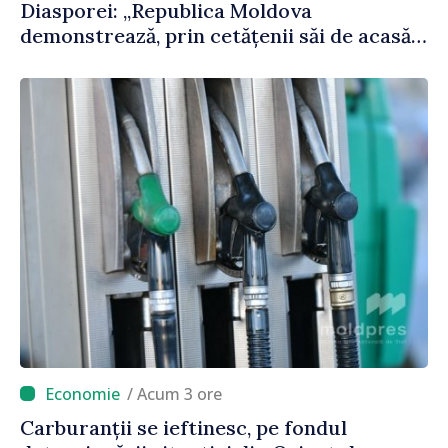
Diasporei: „Republica Moldova
demonstrează, prin cetățenii săi de acasă
și de peste hotare, că merită să devină
parte a marii familii europene”
/ Acum 3 ore
Carburanții se ieftinesc, pe fondul