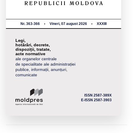
Nr. 363-366
Vineri, 07 august 2026
XXXIII
Legi,
hotărâri, decrete,
dispoziții, tratate,
acte normative
ale organelor centrale
de specialitate ale administrației
publice, informații, anunțuri,
comunicate
ISSN 2587-389X
E-ISSN 2587-3903