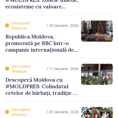
ecosisteme cu valoare
globală, între biodiversitate,
tradiții și experiențe
turistice unice
/ 29 Ianuarie, 2026
Republica Moldova,
promovată pe BBC într-o
campanie internațională de
vizibilitate
/ 11 Ianuarie, 2026
Descoperă Moldova cu
#MOLDPRES: Colindatul
cetelor de bărbați, tradiție și
spiritualitate la Palanca din
raionul Călăraşi
/ 05 Ianuarie, 2026