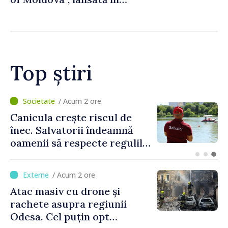
metroul din Bucureşti
Top știri
/ Acum 6 minute
Incendiu de vegetație de
proporții în vestul Canadei:
peste 20.000 de oameni au
fost evacuați
/ Acum 2 ore
Atac masiv cu drone și
rachete asupra regiunii
Odesa. Cel puțin opt