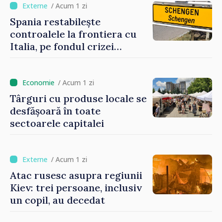
/ Acum 1 zi
Spania restabilește
controalele la frontiera cu
Italia, pe fondul crizei
migratorii din Ceuta
/ Acum 1 zi
Târguri cu produse locale se
desfășoară în toate
sectoarele capitalei
/ Acum 1 zi
Atac rusesc asupra regiunii
Kiev: trei persoane, inclusiv
un copil, au decedat