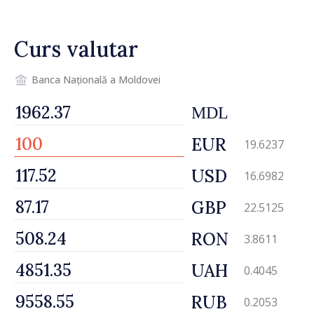
cetățenii să reducă
consumul în orele de vârf
Curs valutar
Banca Națională a Moldovei
MDL
EUR
19.6237
USD
16.6982
GBP
22.5125
RON
3.8611
UAH
0.4045
RUB
0.2053