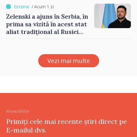
/ Acum 1 zi
Zelenski a ajuns în Serbia, în
prima sa vizită în acest stat
aliat tradițional al Rusiei
după 2022
Vezi mai multe
#newsletter
Primiți cele mai recente știri direct pe
E-mailul dvs.