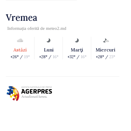
Vremea
Informația oferită de
meteo2.md
Astăzi
Luni
Marţi
Miercuri
+26° /
19°
+28° /
16°
+32° /
16°
+28° /
23°