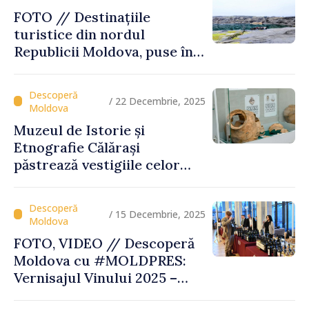
FOTO // Destinațiile
turistice din nordul
Republicii Moldova, puse în
valoare prin turul „Inima
Moldovei”
/ 22 Decembrie, 2025
Muzeul de Istorie și
Etnografie Călărași
păstrează vestigiile celor
mai vechi civilizații ale
Europei
/ 15 Decembrie, 2025
FOTO, VIDEO // Descoperă
Moldova cu #MOLDPRES:
Vernisajul Vinului 2025 –
unde tradiția, excelența și