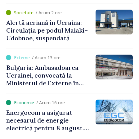
persoane au fost rănite
/ Acum 2 ore
Alertă aeriană în Ucraina:
Circulația pe podul Maiaki–
Udobnoe, suspendată
/ Acum 13 ore
Bulgaria: Ambasadoarea
Ucrainei, convocată la
Ministerul de Externe în
legătură cu drona prăbușită
/ Acum 16 ore
Energocom a asigurat
necesarul de energie
electrică pentru 8 august.
Compania îndeamnă