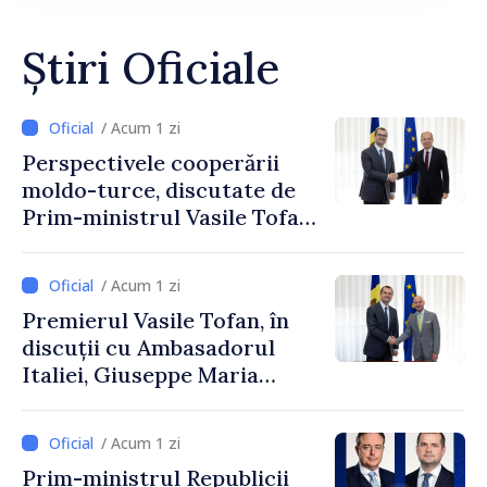
Știri Oficiale
/ Acum 1 zi
Perspectivele cooperării
moldo-turce, discutate de
Prim-ministrul Vasile Tofan
și Ambasadorul Turciei,
Uygar Mustafa Sertel
/ Acum 1 zi
Premierul Vasile Tofan, în
discuții cu Ambasadorul
Italiei, Giuseppe Maria
Perricone
/ Acum 1 zi
Prim-ministrul Republicii