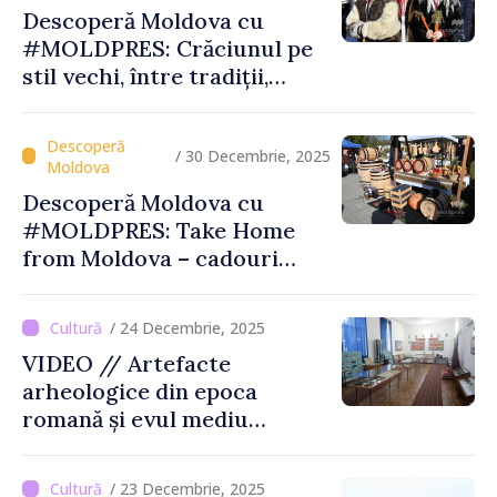
Descoperă Moldova cu
#MOLDPRES: Crăciunul pe
stil vechi, între tradiții,
obiceiuri și semnificații
/ 30 Decembrie, 2025
Descoperă Moldova cu
#MOLDPRES: Take Home
from Moldova – cadouri
autentice şi amintiri din
Moldova
/ 24 Decembrie, 2025
VIDEO // Artefacte
arheologice din epoca
romană și evul mediu
timpuriu vor fi expuse la
Muzeul din Tartaul
/ 23 Decembrie, 2025