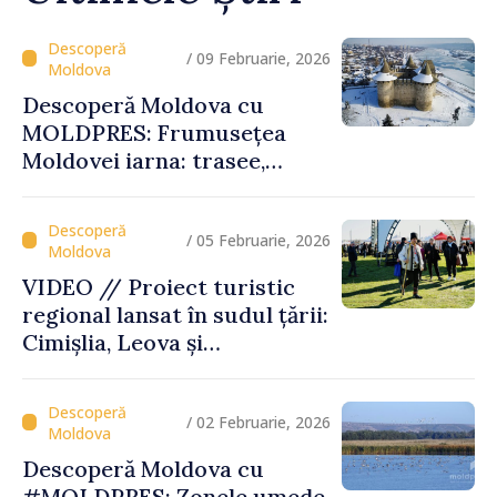
/ 09 Februarie, 2026
Descoperă Moldova cu
MOLDPRES: Frumusețea
Moldovei iarna: trasee,
festivaluri și experiențe
autentice
/ 05 Februarie, 2026
VIDEO // Proiect turistic
regional lansat în sudul țării:
Cimișlia, Leova și
Basarabeasca își valorifică
patrimoniul
/ 02 Februarie, 2026
Descoperă Moldova cu
#MOLDPRES: Zonele umede,