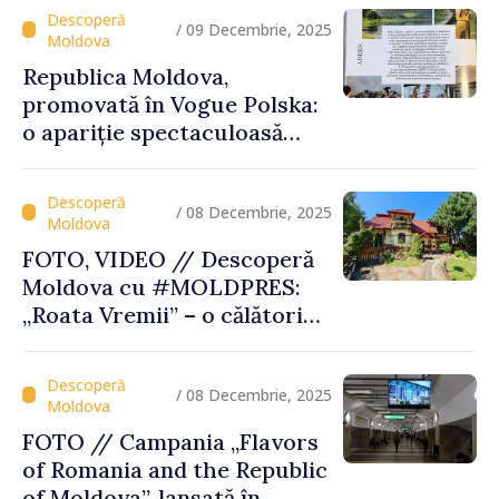
turismul se întâlnesc sub
semnul Vinului Moldovei
/ 09 Decembrie, 2025
Republica Moldova,
promovată în Vogue Polska:
o apariție spectaculoasă
care pune țara pe harta
destinațiilor inspiratoare
/ 08 Decembrie, 2025
FOTO, VIDEO // Descoperă
Moldova cu #MOLDPRES:
„Roata Vremii” – o călătorie
culturală şi gustoasă, parte
a Rutei Transfrontaliere
Gastronomice
/ 08 Decembrie, 2025
FOTO // Campania „Flavors
of Romania and the Republic
of Moldova”, lansată în