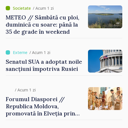
/ Acum 1 zi
METEO // Sâmbătă cu ploi,
duminică cu soare: până la
35 de grade în weekend
/ Acum 1 zi
Senatul SUA a adoptat noile
sancțiuni împotriva Rusiei
/ Acum 1 zi
Forumul Diasporei //
Republica Moldova,
promovată în Elveția prin
turism, investiții și
exporturi