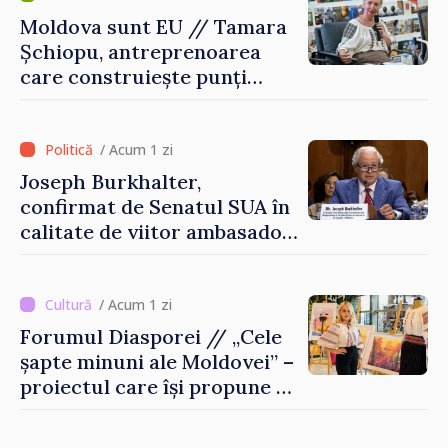
Moldova sunt EU // Tamara
Șchiopu, antreprenoarea
care construiește punți
între Marea Britanie și
Republica Moldova
/ Acum 1 zi
Joseph Burkhalter,
confirmat de Senatul SUA în
calitate de viitor ambasador
în Republica Moldova
/ Acum 1 zi
Forumul Diasporei // „Cele
șapte minuni ale Moldovei” –
proiectul care își propune să
apropie copiii din diaspora
de țara de origine