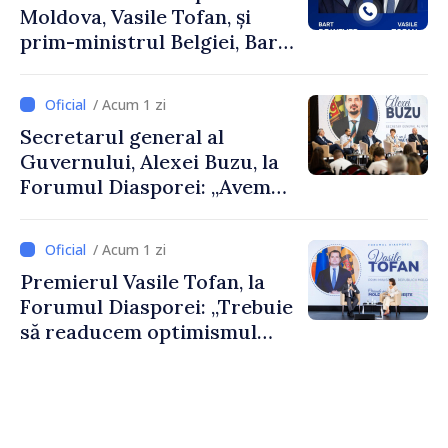
Moldova, Vasile Tofan, și
prim-ministrul Belgiei, Bart
De Wever, au discutat
despre parcursul european
/ Acum 1 zi
al Republicii Moldova.
Secretarul general al
Guvernului, Alexei Buzu, la
Forumul Diasporei: „Avem
nevoie de fiecare dintre
dumneavoastră pentru a
/ Acum 1 zi
construi comunități mai
Premierul Vasile Tofan, la
puternice”
Forumul Diasporei: „Trebuie
să readucem optimismul
oamenilor și încrederea că
Republica Moldova merge în
direcția corectă”