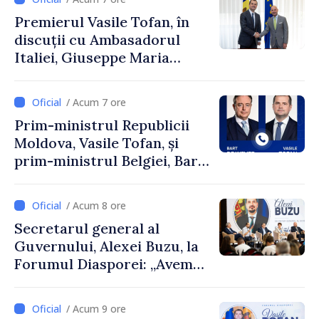
Premierul Vasile Tofan, în
discuții cu Ambasadorul
Italiei, Giuseppe Maria
Perricone
/ Acum 7 ore
Prim-ministrul Republicii
Moldova, Vasile Tofan, și
prim-ministrul Belgiei, Bart
De Wever, au discutat
despre parcursul european
/ Acum 8 ore
al Republicii Moldova.
Secretarul general al
Guvernului, Alexei Buzu, la
Forumul Diasporei: „Avem
nevoie de fiecare dintre
dumneavoastră pentru a
/ Acum 9 ore
construi comunități mai