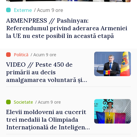
/ Acum 9 ore
ARMENPRESS // Pashinyan:
Referendumul privind aderarea Armeniei
la UE nu este posibil în această etapă
/ Acum 9 ore
VIDEO // Peste 450 de
primării au decis
amalgamarea voluntară și
vor beneficia de fonduri
pentru investiții. Igor
Grosu: „Este important să
/ Acum 9 ore
depășim blocajele și să dăm o
Elevii moldoveni au cucerit
șansă localităților să se
trei medalii la Olimpiada
dezvolte”
Internațională de Inteligență
Artificială