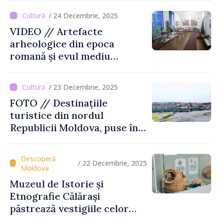
Moldova
/ 24 Decembrie, 2025
VIDEO // Artefacte
arheologice din epoca
romană și evul mediu
timpuriu vor fi expuse la
Muzeul din Tartaul
/ 23 Decembrie, 2025
FOTO // Destinațiile
turistice din nordul
Republicii Moldova, puse în
valoare prin turul „Inima
Moldovei”
/ 22 Decembrie, 2025
Muzeul de Istorie și
Etnografie Călărași
păstrează vestigiile celor
mai vechi civilizații ale