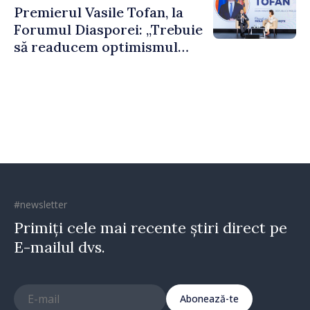
Premierul Vasile Tofan, la
puternice”
Forumul Diasporei: „Trebuie
să readucem optimismul
oamenilor și încrederea că
Republica Moldova merge în
direcția corectă”
#newsletter
Primiți cele mai recente știri direct pe
E-mailul dvs.
Abonează-te