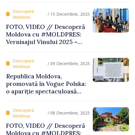
Europei
/ 15 Decembrie, 2025
FOTO, VIDEO // Descoperă
Moldova cu #MOLDPRES:
Vernisajul Vinului 2025 –
unde tradiția, excelența și
turismul se întâlnesc sub
semnul Vinului Moldovei
/ 09 Decembrie, 2025
Republica Moldova,
promovată în Vogue Polska:
o apariție spectaculoasă
care pune țara pe harta
destinațiilor inspiratoare
/ 08 Decembrie, 2025
FOTO, VIDEO // Descoperă
Moldova cu #MOLDPRES: