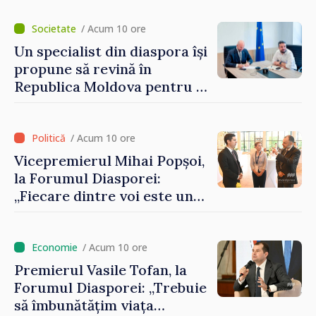
/ Acum 10 ore
Un specialist din diaspora își
propune să revină în
Republica Moldova pentru a
contribui la dezvoltarea
registrului naval național
/ Acum 10 ore
Vicepremierul Mihai Popșoi,
la Forumul Diasporei:
„Fiecare dintre voi este un
ambasador al țării noastre și
contribuie la promovarea
imaginii Republicii Moldova”
/ Acum 10 ore
Premierul Vasile Tofan, la
Forumul Diasporei: „Trebuie
să îmbunătățim viața