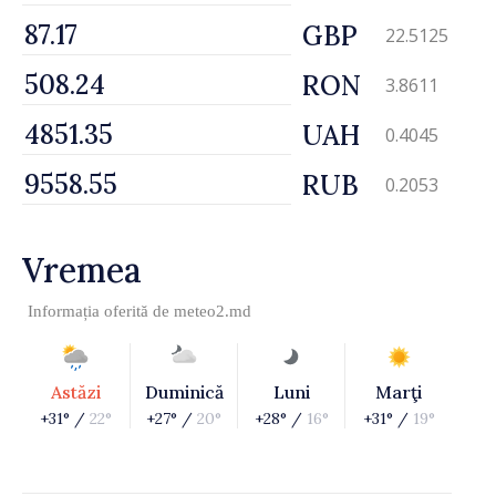
GBP
22.5125
RON
3.8611
UAH
0.4045
RUB
0.2053
Vremea
Informația oferită de
meteo2.md
Astăzi
Duminică
Luni
Marţi
+31° /
22°
+27° /
20°
+28° /
16°
+31° /
19°