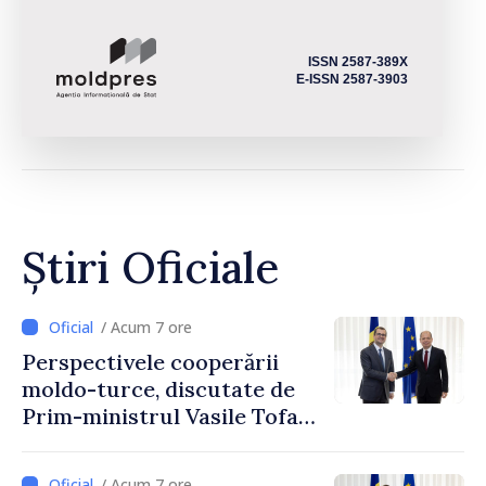
ISSN 2587-389X
E-ISSN 2587-3903
Știri Oficiale
/ Acum 7 ore
Perspectivele cooperării
moldo-turce, discutate de
Prim-ministrul Vasile Tofan
și Ambasadorul Turciei,
Uygar Mustafa Sertel
/ Acum 7 ore