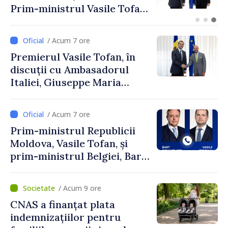
promovată în Elveția prin
turism, investiții și
exporturi
/ Acum 7 ore
Premierul Vasile Tofan, în
discuții cu Ambasadorul
Italiei, Giuseppe Maria
Perricone
/ Acum 7 ore
Prim-ministrul Republicii
Moldova, Vasile Tofan, și
prim-ministrul Belgiei, Bart
De Wever, au discutat
despre parcursul european
/ Acum 9 ore
al Republicii Moldova.
CNAS a finanțat plata
indemnizațiilor pentru