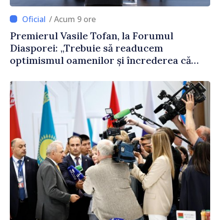
/ Acum 9 ore
Premierul Vasile Tofan, la Forumul
Diasporei: „Trebuie să readucem
optimismul oamenilor și încrederea că
Republica Moldova merge în direcția
corectă”