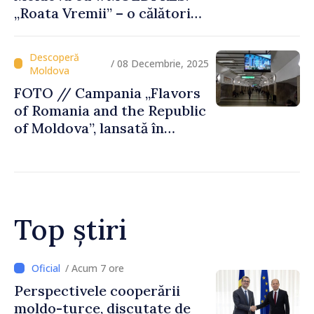
„Roata Vremii” – o călătorie
culturală şi gustoasă, parte
a Rutei Transfrontaliere
Gastronomice
/ 08 Decembrie, 2025
FOTO // Campania „Flavors
of Romania and the Republic
of Moldova”, lansată în
metroul din Bucureşti
Top știri
/ Acum 4 ore
Forumul Diasporei //
Republica Moldova,