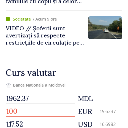
familiile cu copii și a celor
pentru incapacitate
temporară de muncă
/ Acum 9 ore
VIDEO // Șoferii sunt
avertizați să respecte
restricțiile de circulație pe
drumul R3, unde se
desfășoară lucrări de
reparație
Curs valutar
Banca Națională a Moldovei
MDL
EUR
19.6237
USD
16.6982