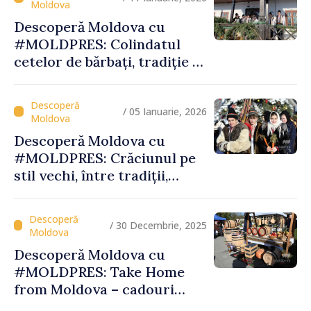
Descoperă Moldova cu
#MOLDPRES: Colindatul
cetelor de bărbați, tradiție și
spiritualitate la Palanca din
raionul Călăraşi
/ 05 Ianuarie, 2026
Descoperă Moldova cu
#MOLDPRES: Crăciunul pe
stil vechi, între tradiții,
obiceiuri și semnificații
/ 30 Decembrie, 2025
Descoperă Moldova cu
#MOLDPRES: Take Home
from Moldova – cadouri
autentice şi amintiri din