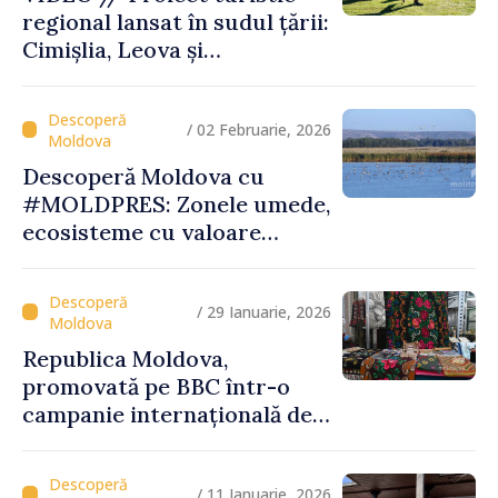
regional lansat în sudul țării:
Cimișlia, Leova și
Basarabeasca își valorifică
patrimoniul
/ 02 Februarie, 2026
Descoperă Moldova cu
#MOLDPRES: Zonele umede,
ecosisteme cu valoare
globală, între biodiversitate,
tradiții și experiențe
turistice unice
/ 29 Ianuarie, 2026
Republica Moldova,
promovată pe BBC într-o
campanie internațională de
vizibilitate
/ 11 Ianuarie, 2026