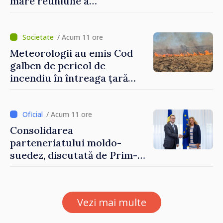
mare reuniune a
moldovenilor de peste
hotare
/ Acum 11 ore
Meteorologii au emis Cod
galben de pericol de
incendiu în întreaga țară
până pe 14 august
/ Acum 11 ore
Consolidarea
parteneriatului moldo-
suedez, discutată de Prim-
ministrul Vasile Tofan și
Ambasadoarea Suediei,
Petra Lärke
Vezi mai multe