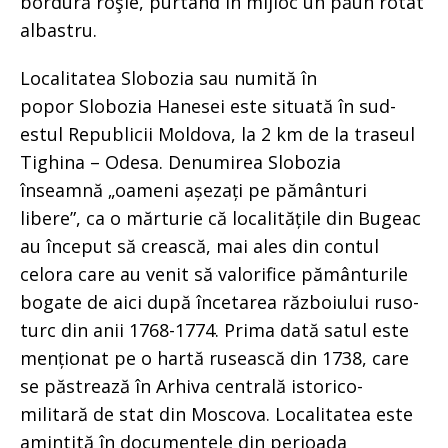
bordură roşie, purtând în mijloc un păun rotat
albastru.
Localitatea Slobozia sau numită în
popor Slobozia Hanesei este situată în sud-
estul Republicii Moldova, la 2 km de la traseul
Tighina – Odesa. Denumirea Slobozia
înseamnă „oameni așezați pe pământuri
libere”, ca o mărturie că localitățile din Bugeac
au început să crească, mai ales din contul
celora care au venit să valorifice pământurile
bogate de aici după încetarea războiului ruso-
turc din anii 1768-1774. Prima dată satul este
menționat pe o hartă rusească din 1738, care
se păstrează în Arhiva centrală istorico-
militară de stat din Moscova. Localitatea este
amintită în documentele din perioada