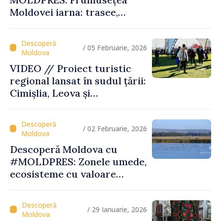
Moldovei iarna: trasee,
festivaluri și experiențe
autentice
/ 05 Februarie, 2026
VIDEO // Proiect turistic
regional lansat în sudul țării:
Cimișlia, Leova și
Basarabeasca își valorifică
patrimoniul
/ 02 Februarie, 2026
Descoperă Moldova cu
#MOLDPRES: Zonele umede,
ecosisteme cu valoare
globală, între biodiversitate,
tradiții și experiențe
turistice unice
/ 29 Ianuarie, 2026