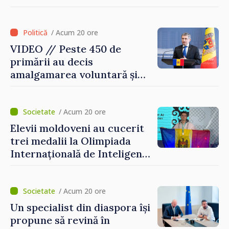
este posibil în această etapă
/ Acum 20 ore
VIDEO // Peste 450 de
primării au decis
amalgamarea voluntară și
vor beneficia de fonduri
pentru investiții. Igor
Grosu: „Este important să
/ Acum 20 ore
depășim blocajele și să dăm o
Elevii moldoveni au cucerit
șansă localităților să se
trei medalii la Olimpiada
dezvolte”
Internațională de Inteligență
Artificială
/ Acum 20 ore
Un specialist din diaspora își
propune să revină în