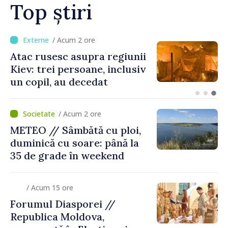
Top știri
/ Acum 45 minute
Joseph Burkhalter,
confirmat de Senatul SUA în
calitate de viitor ambasador
în Republica Moldova
/ Acum 2 ore
METEO // Sâmbătă cu ploi,
duminică cu soare: până la
35 de grade în weekend
/ Acum 15 ore
Forumul Diasporei //
Republica Moldova,