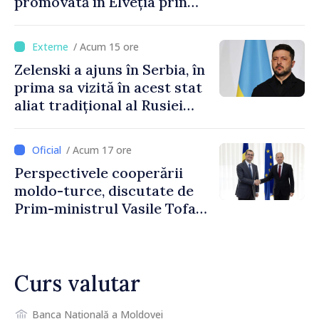
promovată în Elveția prin
turism, investiții și
exporturi
/ Acum 15 ore
Zelenski a ajuns în Serbia, în
prima sa vizită în acest stat
aliat tradițional al Rusiei
după 2022
/ Acum 17 ore
Perspectivele cooperării
moldo-turce, discutate de
Prim-ministrul Vasile Tofan
și Ambasadorul Turciei,
Uygar Mustafa Sertel
Curs valutar
Banca Națională a Moldovei