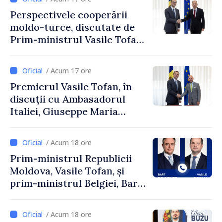
Perspectivele cooperării
moldo-turce, discutate de
Prim-ministrul Vasile Tofan
și Ambasadorul Turciei,
Uygar Mustafa Sertel
/ Acum 17 ore
Premierul Vasile Tofan, în
discuții cu Ambasadorul
Italiei, Giuseppe Maria
Perricone
/ Acum 18 ore
Prim-ministrul Republicii
Moldova, Vasile Tofan, și
prim-ministrul Belgiei, Bart
De Wever, au discutat
despre parcursul european
/ Acum 18 ore
al Republicii Moldova.