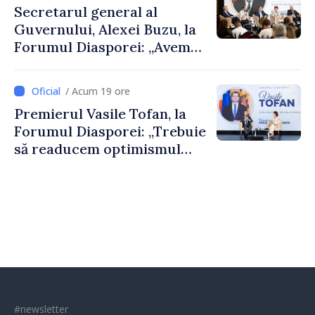
Secretarul general al
Guvernului, Alexei Buzu, la
Forumul Diasporei: „Avem
nevoie de fiecare dintre
dumneavoastră pentru a
/ Acum 19 ore
construi comunități mai
Premierul Vasile Tofan, la
puternice”
Forumul Diasporei: „Trebuie
să readucem optimismul
oamenilor și încrederea că
Republica Moldova merge în
direcția corectă”
#newsletter