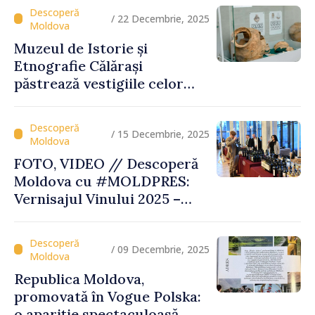
Moldovei”
/ 22 Decembrie, 2025
Muzeul de Istorie și
Etnografie Călărași
păstrează vestigiile celor
mai vechi civilizații ale
Europei
/ 15 Decembrie, 2025
FOTO, VIDEO // Descoperă
Moldova cu #MOLDPRES:
Vernisajul Vinului 2025 –
unde tradiția, excelența și
turismul se întâlnesc sub
semnul Vinului Moldovei
/ 09 Decembrie, 2025
Republica Moldova,
promovată în Vogue Polska:
o apariție spectaculoasă