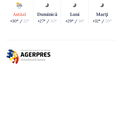
Astăzi
Duminică
Luni
Marţi
+30° /
22°
+27° /
20°
+29° /
18°
+32° /
20°