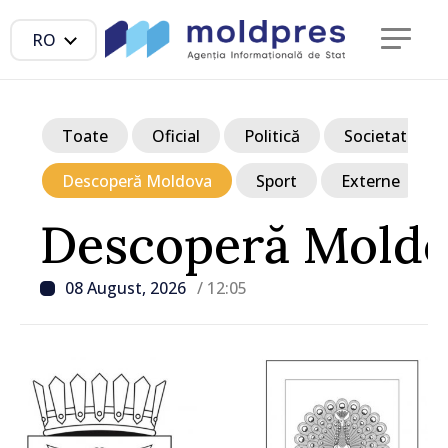
RO
Toate
Oficial
Politică
Societate
Descoperă Moldova
Sport
Externe
Descoperă Mold
08 August, 2026
/ 12:05