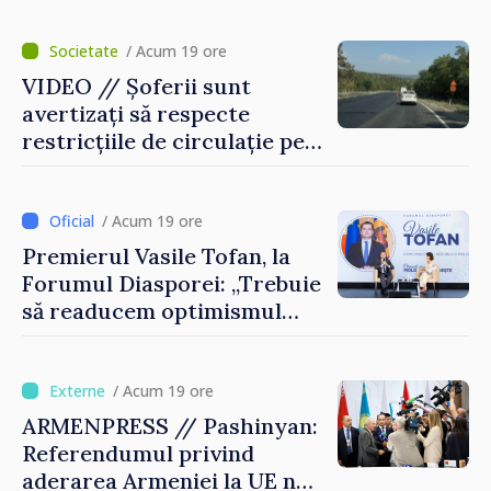
Agenția Executivă pentru
Bulgarii din Străinătate
/ Acum 19 ore
VIDEO // Șoferii sunt
avertizați să respecte
restricțiile de circulație pe
drumul R3, unde se
desfășoară lucrări de
reparație
/ Acum 19 ore
Premierul Vasile Tofan, la
Forumul Diasporei: „Trebuie
să readucem optimismul
oamenilor și încrederea că
Republica Moldova merge în
direcția corectă”
/ Acum 19 ore
ARMENPRESS // Pashinyan:
Referendumul privind
aderarea Armeniei la UE nu