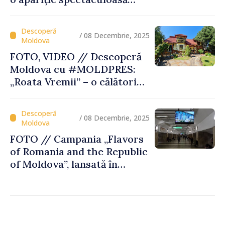
care pune țara pe harta
destinațiilor inspiratoare
/ 08 Decembrie, 2025
FOTO, VIDEO // Descoperă
Moldova cu #MOLDPRES:
„Roata Vremii” – o călătorie
culturală şi gustoasă, parte
a Rutei Transfrontaliere
Gastronomice
/ 08 Decembrie, 2025
FOTO // Campania „Flavors
of Romania and the Republic
of Moldova”, lansată în
metroul din Bucureşti