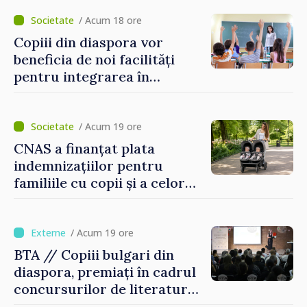
lui Vodă au fost instalate și
puse în funcțiune
/ Acum 18 ore
Copiii din diaspora vor
beneficia de noi facilități
pentru integrarea în
sistemul educațional din
Republica Moldova
/ Acum 19 ore
CNAS a finanțat plata
indemnizațiilor pentru
familiile cu copii și a celor
pentru incapacitate
temporară de muncă
/ Acum 19 ore
BTA // Copiii bulgari din
diaspora, premiați în cadrul
concursurilor de literatură,
artă și muzică organizate de