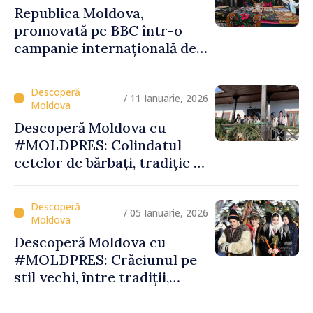
Republica Moldova,
promovată pe BBC într-o
campanie internațională de
vizibilitate
/ 11 Ianuarie, 2026
Descoperă Moldova cu
#MOLDPRES: Colindatul
cetelor de bărbați, tradiție și
spiritualitate la Palanca din
raionul Călăraşi
/ 05 Ianuarie, 2026
Descoperă Moldova cu
#MOLDPRES: Crăciunul pe
stil vechi, între tradiții,
obiceiuri și semnificații