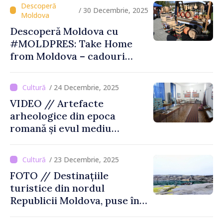
/ 30 Decembrie, 2025
Descoperă Moldova cu
#MOLDPRES: Take Home
from Moldova – cadouri
autentice şi amintiri din
Moldova
/ 24 Decembrie, 2025
VIDEO // Artefacte
arheologice din epoca
romană și evul mediu
timpuriu vor fi expuse la
Muzeul din Tartaul
/ 23 Decembrie, 2025
FOTO // Destinațiile
turistice din nordul
Republicii Moldova, puse în
valoare prin turul „Inima