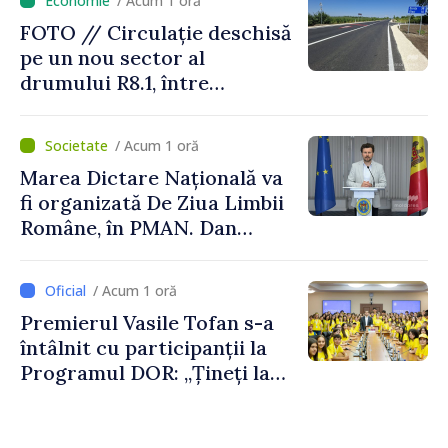
/ Acum 1 oră
FOTO // Circulație deschisă
pe un nou sector al
drumului R8.1, între
Arionești și Otaci. Vladimir
Bolea: „Drumuri bune
/ Acum 1 oră
înseamnă deplasări sigure
Marea Dictare Națională va
ale agenților economici și
fi organizată De Ziua Limbii
cetățenilor”
Române, în PMAN. Dan
Perciun: „Evenimentul are o
semnificație aparte în acest
/ Acum 1 oră
an”
Premierul Vasile Tofan s-a
întâlnit cu participanții la
Programul DOR: „Țineți la
rădăcinile voastre și nu vă
feriți de încercări și greșeli –
doar astfel puteți reuși”