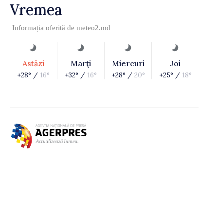
Vremea
Informația oferită de
meteo2.md
Astăzi
Marţi
Miercuri
Joi
+28° /
16°
+32° /
16°
+28° /
20°
+25° /
18°