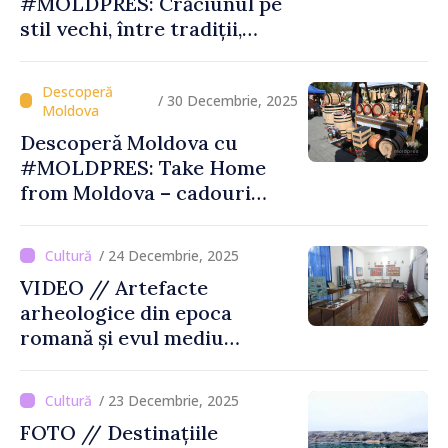
#MOLDPRES: Crăciunul pe
stil vechi, între tradiții,
obiceiuri și semnificații
/ 30 Decembrie, 2025
Descoperă Moldova cu
#MOLDPRES: Take Home
from Moldova – cadouri
autentice şi amintiri din
Moldova
/ 24 Decembrie, 2025
VIDEO // Artefacte
arheologice din epoca
romană și evul mediu
timpuriu vor fi expuse la
Muzeul din Tartaul
/ 23 Decembrie, 2025
FOTO // Destinațiile