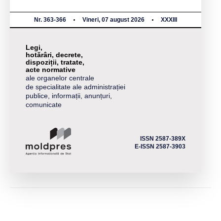
Nr. 363-366
Vineri, 07 august 2026
XXXIII
Legi,
hotărâri, decrete,
dispoziții, tratate,
acte normative
ale organelor centrale
de specialitate ale administrației
publice, informații, anunțuri,
comunicate
ISSN 2587-389X
E-ISSN 2587-3903