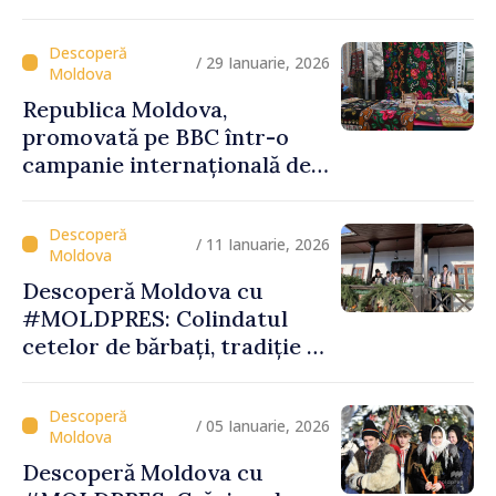
globală, între biodiversitate,
tradiții și experiențe
turistice unice
/ 29 Ianuarie, 2026
Republica Moldova,
promovată pe BBC într-o
campanie internațională de
vizibilitate
/ 11 Ianuarie, 2026
Descoperă Moldova cu
#MOLDPRES: Colindatul
cetelor de bărbați, tradiție și
spiritualitate la Palanca din
raionul Călăraşi
/ 05 Ianuarie, 2026
Descoperă Moldova cu