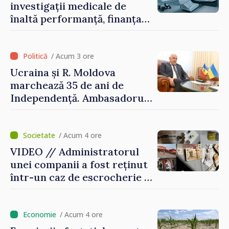
investigații medicale de
înaltă performanță, finanțate
de asigurarea obligatorie în
prima jumătate a anului
/ Acum 3 ore
Ucraina și R. Moldova
marchează 35 de ani de
Independență. Ambasadorul
Paun Rohovei: „Am
demonstrat tuturor că
suntem rezistenți și știm să
/ Acum 4 ore
ne punctăm prioritățile
VIDEO // Administratorul
pentru viitor”
unei companii a fost reținut
într-un caz de escrocherie și
insolvabilitate intenționată
de 5 milioane de lei în
domeniul agricol
/ Acum 4 ore