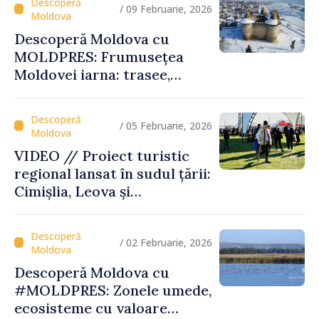
/ 09 Februarie, 2026
Descoperă Moldova cu
MOLDPRES: Frumusețea
Moldovei iarna: trasee,
festivaluri și experiențe
autentice
/ 05 Februarie, 2026
VIDEO // Proiect turistic
regional lansat în sudul țării:
Cimișlia, Leova și
Basarabeasca își valorifică
patrimoniul
/ 02 Februarie, 2026
Descoperă Moldova cu
#MOLDPRES: Zonele umede,
ecosisteme cu valoare