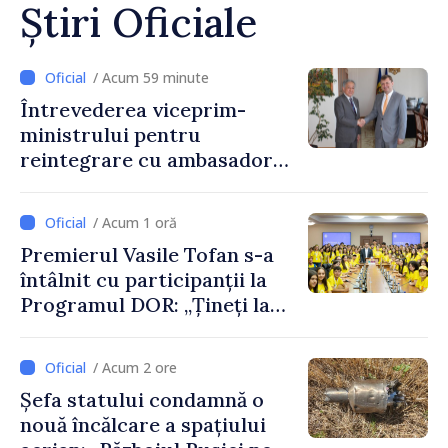
Știri Oficiale
/ Acum 59 minute
Întrevederea viceprim-
ministrului pentru
reintegrare cu ambasadorul
Japoniei în Republica
Moldova
/ Acum 1 oră
Premierul Vasile Tofan s-a
întâlnit cu participanții la
Programul DOR: „Țineți la
rădăcinile voastre și nu vă
feriți de încercări și greșeli –
/ Acum 2 ore
doar astfel puteți reuși”
Șefa statului condamnă o
nouă încălcare a spațiului