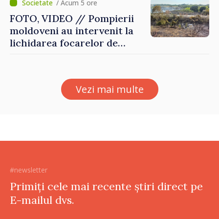
/ Acum 5 ore
FOTO, VIDEO // Pompierii
moldoveni au intervenit la
lichidarea focarelor de
incendiu în apropiere de
Thessaloniki. Misiunea a
durat cinci ore
Vezi mai multe
#newsletter
Primiți cele mai recente știri direct pe
E-mailul dvs.