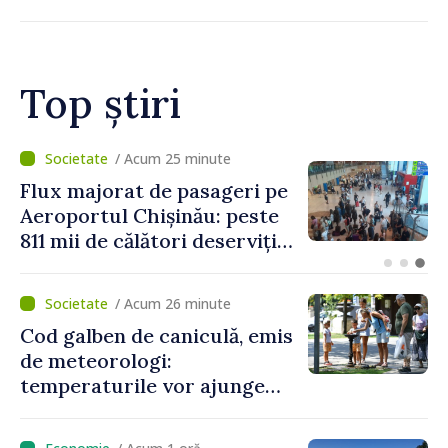
Top știri
/ Acum 11 minute
Nivelul apei în lacul
Novodnestrovsk continuă să
scadă. Comisia Nistreană va
analiza situația hidrologică
/ Acum 26 minute
Cod galben de caniculă, emis
de meteorologi:
temperaturile vor ajunge
până la +35 de grade Celsius