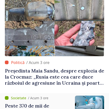
/ Acum 3 ore
Președinta Maia Sandu, despre explozia de
la Crocmaz: „Rusia este cea care duce
războiul de agresiune în Ucraina și poartă
întreaga vină pentru pericolul adus la
casele oamenilor noștri”
/ Acum 3 ore
Peste 370 de mii de