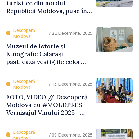
turistice din nordul
Republicii Moldova, puse în
valoare prin turul „Inima
Moldovei”
/ 22 Decembrie, 2025
Muzeul de Istorie și
Etnografie Călărași
păstrează vestigiile celor
mai vechi civilizații ale
Europei
/ 15 Decembrie, 2025
FOTO, VIDEO // Descoperă
Moldova cu #MOLDPRES:
Vernisajul Vinului 2025 –
unde tradiția, excelența și
turismul se întâlnesc sub
semnul Vinului Moldovei
/ 09 Decembrie, 2025