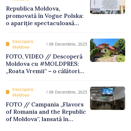
Republica Moldova,
promovată în Vogue Polska:
o apariție spectaculoasă
care pune țara pe harta
destinațiilor inspiratoare
/ 08 Decembrie, 2025
FOTO, VIDEO // Descoperă
Moldova cu #MOLDPRES:
„Roata Vremii” – o călătorie
culturală şi gustoasă, parte
a Rutei Transfrontaliere
Gastronomice
/ 08 Decembrie, 2025
FOTO // Campania „Flavors
of Romania and the Republic
of Moldova”, lansată în
metroul din Bucureşti