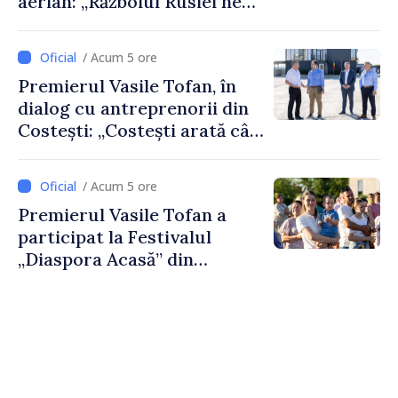
aerian: „Războiul Rusiei ne
afectează direct”
/ Acum 5 ore
Premierul Vasile Tofan, în
dialog cu antreprenorii din
Costești: „Costești arată cât
de mult poate face o
comunitate atunci când
/ Acum 5 ore
există inițiativă, muncă și
Premierul Vasile Tofan a
spirit antreprenorial”
participat la Festivalul
„Diaspora Acasă” din
Costești