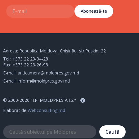
Abonează-te
Adresa: Republica Moldova, Chișinău, str.Puskin, 22
Tel.:
+373 22 23-34-28
Fax: +373 22 23-26-98
E-mail:
anticamera@moldpres.gov.md
E-mail:
inform@moldpres.gov.md
© 2000-2026 "I.P. MOLDPRES A.I.S."
?
Elaborat de
Webconsulting.md
Caută