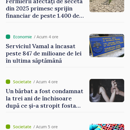
Fermierii afectați de seceta
din 2025 primesc sprijin
financiar de peste 1.400 de
lei pentru fiecare hectar
/ Acum 4 ore
Serviciul Vamal a încasat
peste 847 de milioane de lei
în ultima săptămână
/ Acum 4 ore
Un bărbat a fost condamnat
la trei ani de închisoare
după ce și-a stropit fosta
soție cu acid sulfuric
/ Acum 5 ore