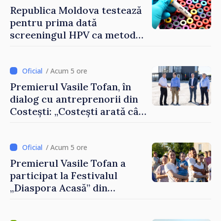
Republica Moldova testează
pentru prima dată
screeningul HPV ca metodă
primară pentru depistarea
cancerului de col uterin
/ Acum 5 ore
Premierul Vasile Tofan, în
dialog cu antreprenorii din
Costești: „Costești arată cât
de mult poate face o
comunitate atunci când
există inițiativă, muncă și
/ Acum 5 ore
spirit antreprenorial”
Premierul Vasile Tofan a
participat la Festivalul
„Diaspora Acasă” din
Costești