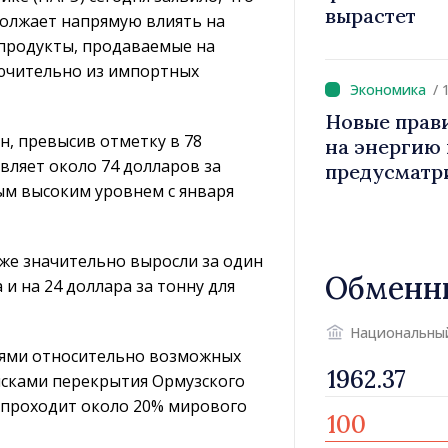
вырастет
олжает напрямую влиять на
епродукты, продаваемые на
ючительно из импортных
/ 
Новые прав
н, превысив отметку в 78
на энергию и
авляет около 74 долларов за
предусматр
мым высоким уровнем с января
уязвимых п
кже значительно выросли за один
Обменн
 и на 24 доллара за тонну для
Национальны
иями относительно возможных
рисками перекрытия Ормузского
 проходит около 20% мирового