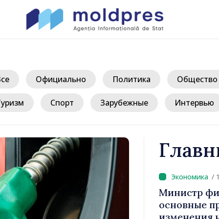
Все
Официально
Политика
Общество
Туризм
Спорт
Зарубежные
Интервью
Главн
/ 
: «Задача
Министр фи
 сдержать
основные п
ость»
изменения 