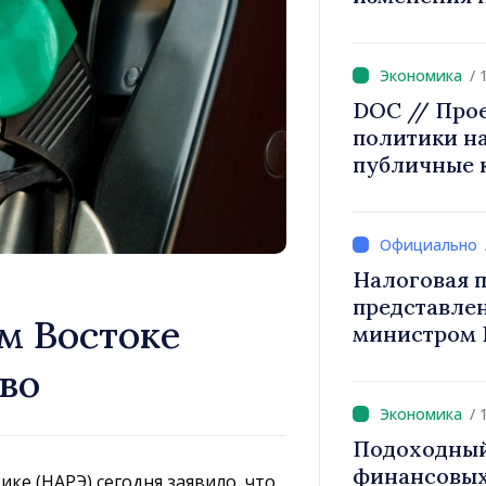
2027 года п
/ 
DOC // Про
политики на
публичные 
Налоговая п
представле
м Востоке
министром 
снижение н
во
труд, стим
инвестиций
/ 
налогообло
Подоходный
финансовых
ке (НАРЭ) сегодня заявило, что