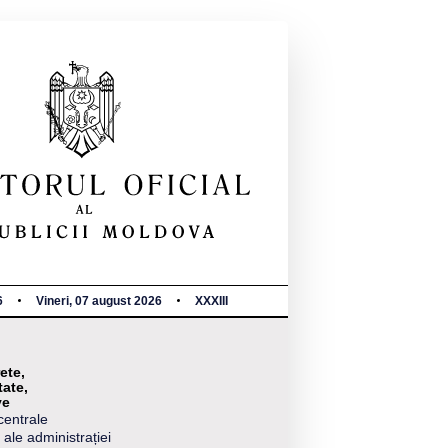
6
Vineri, 07 august 2026
XXXIII
ete,
tate,
ve
centrale
 ale administrației