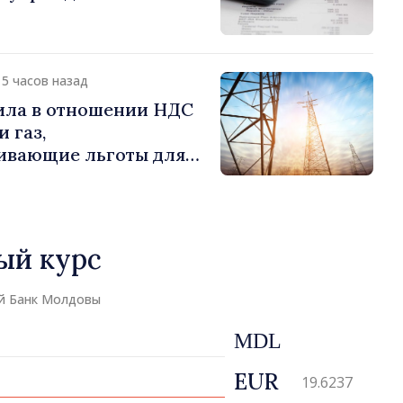
15 часов назад
ила в отношении НДС
 газ,
ивающие льготы для
отребителей
ый курс
й Банк Молдовы
MDL
EUR
19.6237