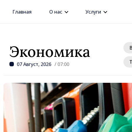
Главная
О нас
Услуги
Экономика
07 Август, 2026
/ 07:00
/ 14 часов назад
Премьер Василе Тофан
этого правительства —
рост цен на недвижим