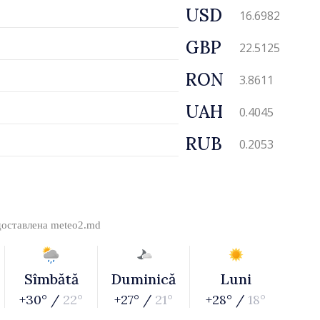
USD
16.6982
GBP
22.5125
RON
3.8611
UAH
0.4045
RUB
0.2053
доставлена
meteo2.md
Sîmbătă
Duminică
Luni
+30° /
22°
+27° /
21°
+28° /
18°