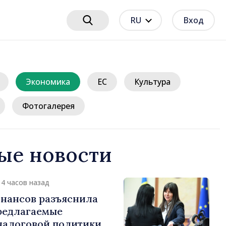
RU
Вход
Экономика
ЕС
Культура
Фотогалерея
ые новости
14 часов назад
нансов разъяснила
редлагаемые
налоговой политики