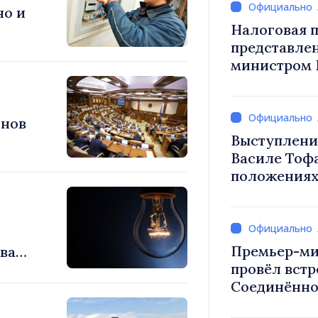
но и
Налоговая п
представле
министром 
снижение н
труд, стим
инвестиций
онов
налогообло
Выступлени
Василе Тоф
положениях
на 2027 год
Премьер-ми
ывают
провёл встр
Соединённо
Великобрит