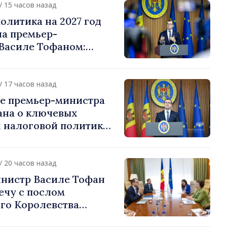
/ 15 часов назад
олитика на 2027 год
на премьер-
Василе Тофаном:
алоговой нагрузки на
улирование
 и более справедливое
/ 17 часов назад
жение
е премьер-министра
ана о ключевых
 налоговой политики
/ 20 часов назад
нистр Василе Тофан
ечу с послом
го Королевства
ании и Северной