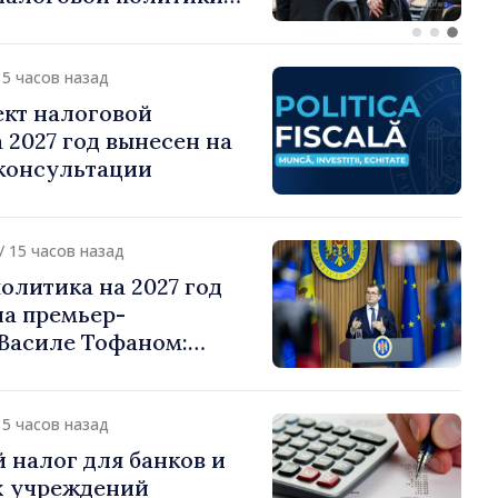
о подоходному налогу
15 часов назад
ект налоговой
 2027 год вынесен на
консультации
/ 15 часов назад
олитика на 2027 год
на премьер-
Василе Тофаном:
алоговой нагрузки на
улирование
 и более справедливое
15 часов назад
жение
 налог для банков и
 учреждений