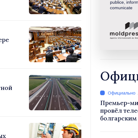
publice, inform
comunicate
ере
Офици
тной
Премьер-ми
провёл тел
болгарским
Радевым
ых