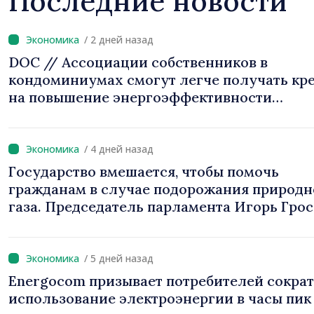
Последние новости
/ 2 дней назад
DOC // Ассоциации собственников в
кондоминиумах смогут легче получать кр
на повышение энергоэффективности
многоквартирных домов
/ 4 дней назад
Государство вмешается, чтобы помочь
гражданам в случае подорожания природн
газа. Председатель парламента Игорь Грос
«Правительство предложит решения, мы н
можем оставить людей один на один с рос
цен»
/ 5 дней назад
Energocom призывает потребителей сокра
использование электроэнергии в часы пик