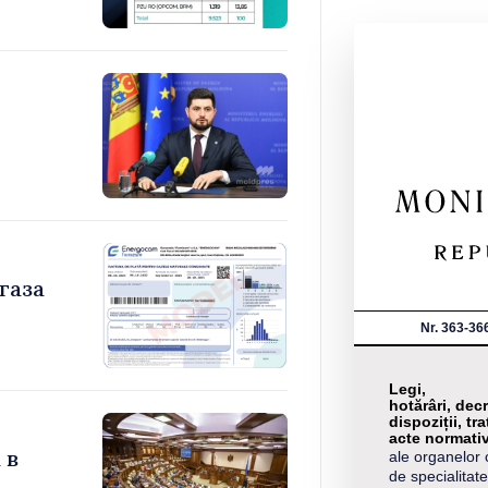
газа
Nr. 363-36
Legi,
hotărâri, decr
dispoziții, tra
acte normati
 в
ale organelor 
de specialitate