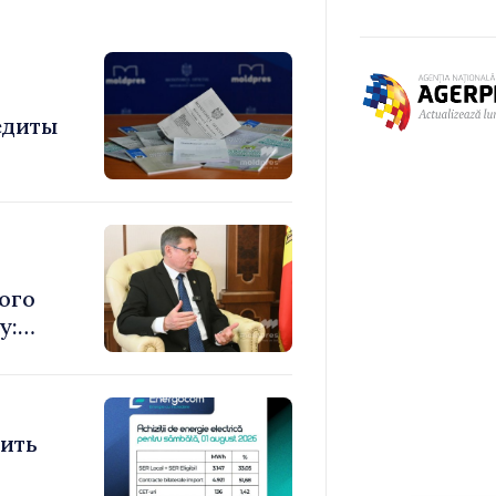
едиты
ого
у:
е
том
тить