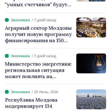
"умных счетчиков" будут
считываться дистанционно
и обрабатываться
/ 7 дней назад
автоматически
Аграрный сектор Молдовы
получит новую программу
финансирования на 150
миллионов евро
/ 7 дней назад
Министерство энергетики:
региональная ситуация
может повлиять на
доступность
электроэнергии и рост цен.
/ 29 Июль, 2026
Граждан призывают
Республика Молдова
экономить
модернизирует 134