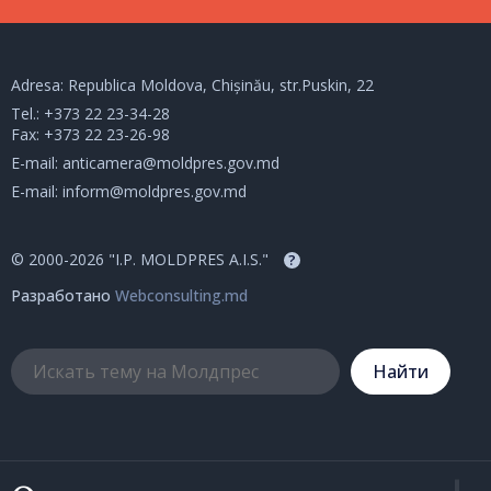
Adresa: Republica Moldova, Chișinău, str.Puskin, 22
Tel.:
+373 22 23-34-28
Fax: +373 22 23-26-98
E-mail:
anticamera@moldpres.gov.md
E-mail:
inform@moldpres.gov.md
© 2000-2026 "I.P. MOLDPRES A.I.S."
?
Разработано
Webconsulting.md
Hайти