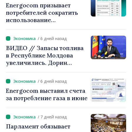
Energocom призывает
«Правительство
потребителей сократить
предложит решения, мы не
использование
можем оставить людей
электроэнергии в часы пик
один на один с ростом
цен»
/ 6 дней назад
ВИДЕО // Запасы топлива
в Республике Молдова
увеличились. Дорин
Жунгиету: «Принятые
меры дают результаты»
/ 6 дней назад
Energocom выставил счета
за потребление газа в июне
/ 7 дней назад
Парламент обязывает