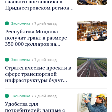
газового поставщика в
Приднестровском регионе
создавать стратегические
запасы
/ 7 дней назад
Республика Молдова
получит грант в размере
350 000 долларов на
внедрение системы
«Реестр залогов
/ 7 дней назад
движимого имущества»
Стратегические проекты в
сфере транспортной
инфраструктуры будут
реализовываться с
использованием
/ 7 дней назад
ускоренных процедур
Удобства для
получения разрешений
потребителей: данные с