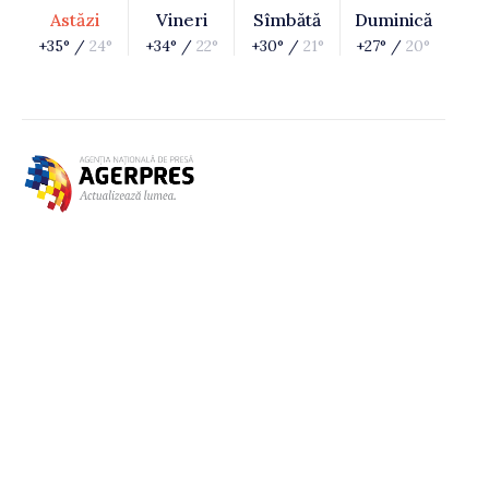
Astăzi
Vineri
Sîmbătă
Duminică
+35° /
24°
+34° /
22°
+30° /
21°
+27° /
20°