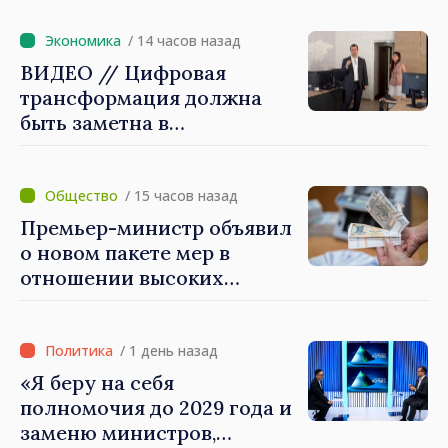
/ 14 часов назад
ВИДЕО // Цифровая
трансформация должна
быть заметна в
повседневной жизни
людей и в работе
экономики: премьер-
/ 15 часов назад
министр Василе Тофан
Премьер-министр объявил
посетил Агентство
о новом пакете мер в
электронного управления
отношении высоких
зарплат в публичном
секторе
/ 1 день назад
«Я беру на себя
полномочия до 2029 года и
заменю министров,