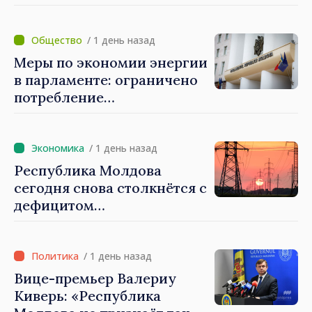
которые не показывают
результатов», — заявил
премьер-министр Василе
/ 1 день назад
Тофан
Меры по экономии энергии
в парламенте: ограничено
потребление
электроэнергии и горячей
воды
/ 1 день назад
Республика Молдова
сегодня снова столкнётся с
дефицитом
электроэнергии
/ 1 день назад
Вице-премьер Валериу
Киверь: «Республика