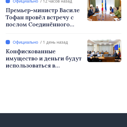
/ 12 часов назад
Премьер-министр Василе
Тофан провёл встречу с
послом Соединённого
Королевства
Великобритании и
/ 1 день назад
Северной Ирландии Ферн
Конфискованные
Хорин
имущество и деньги будут
использоваться в
социальных целях и в
общественных интересах