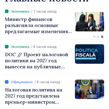
/ 6 часов назад
Премьер-министр Василе
Тофан провёл телефонный
разговор с болгарским
коллегой Руменом
Радевым
/ 8 часов назад
DOC // Проект налоговой
политики на 2027 год
вынесен на публичные
консультации
/ 8 часов назад
Налоговая политика на
2027 год представлена
премьер-министром
Василе Тофаном: