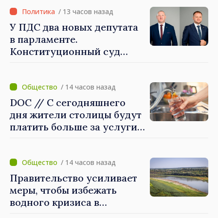
Великобритании и
Северной Ирландии Ферн
/ 13 часов назад
Хорин
У ПДС два новых депутата
в парламенте.
Конституционный суд
утвердил их мандаты
/ 14 часов назад
DOC // С сегодняшнего
дня жители столицы будут
платить больше за услуги
водоснабжения и
канализации
/ 14 часов назад
Правительство усиливает
меры, чтобы избежать
водного кризиса в
Кишинёве