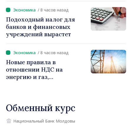
снижение налоговой
/ 8 часов назад
нагрузки на труд,
Подоходный налог для
стимулирование
банков и финансовых
инвестиций и более
учреждений вырастет
справедливое
налогообложение
/ 8 часов назад
Новые правила в
отношении НДС на
энергию и газ,
предусматривающие
льготы для уязвимых
потребителей
Обменный курс
Национальный Банк Молдовы