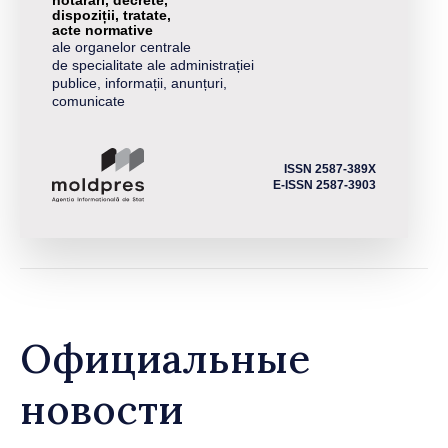
dispoziții, tratate,
acte normative
ale organelor centrale
de specialitate ale administrației
publice, informații, anunțuri,
comunicate
ISSN 2587-389X
E-ISSN 2587-3903
Официальные
новости