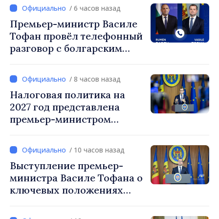
/ 6 часов назад
Премьер-министр Василе
Тофан провёл телефонный
разговор с болгарским
коллегой Руменом
Радевым
/ 8 часов назад
Налоговая политика на
2027 год представлена
премьер-министром
Василе Тофаном:
снижение налоговой
/ 10 часов назад
нагрузки на труд,
Выступление премьер-
стимулирование
министра Василе Тофана о
инвестиций и более
ключевых положениях
справедливое
налоговой политики на
налогообложение
2027 год