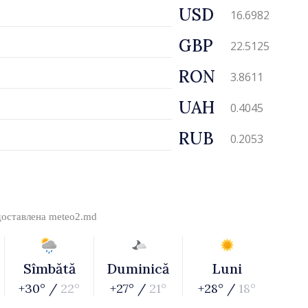
USD
16.6982
GBP
22.5125
RON
3.8611
UAH
0.4045
RUB
0.2053
доставлена
meteo2.md
Sîmbătă
Duminică
Luni
+30° /
22°
+27° /
21°
+28° /
18°