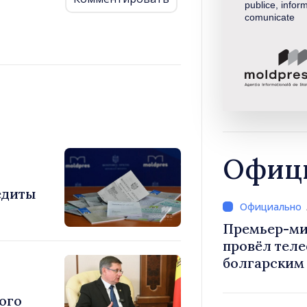
publice, inform
comunicate
Офици
едиты
Премьер-ми
провёл тел
болгарским
Радевым
ого