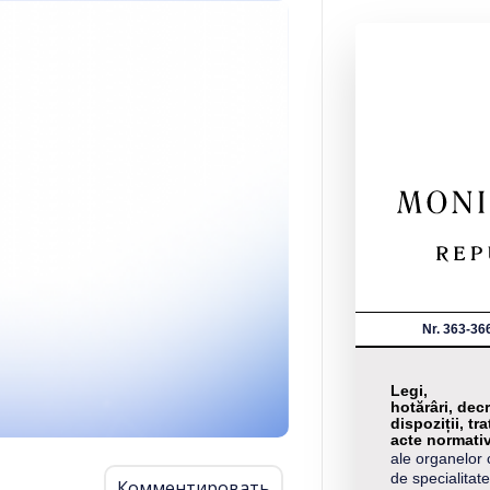
Nr. 363-36
Legi,
hotărâri, decr
dispoziții, tra
acte normati
ale organelor 
de specialitate
Комментировать