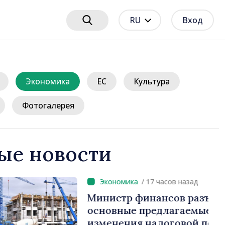
RU
Вход
Экономика
ЕС
Культура
Фотогалерея
ые новости
17 часов назад
нансов разъяснила
редлагаемые
налоговой политики