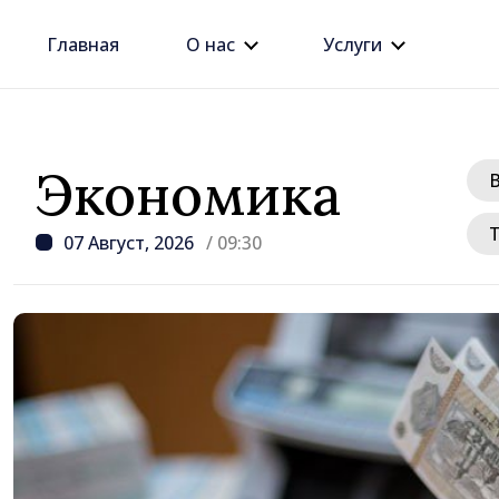
Главная
О нас
Услуги
Экономика
07 Август, 2026
/ 09:30
/ 16 часов назад
Премьер Василе Тофан
этого правительства —
рост цен на недвижим