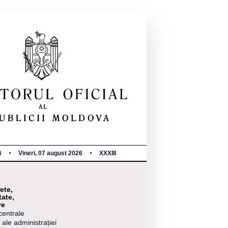
6
Vineri, 07 august 2026
XXXIII
ete,
tate,
ve
centrale
 ale administrației