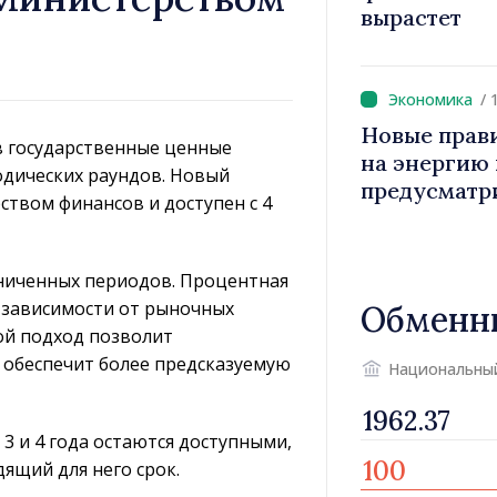
вырастет
/ 
Новые прав
в государственные ценные
на энергию и
одических раундов. Новый
предусматр
вом финансов и доступен с 4
уязвимых п
раниченных периодов. Процентная
в зависимости от рыночных
Обменн
ой подход позволит
 обеспечит более предсказуемую
Национальны
 3 и 4 года остаются доступными,
ящий для него срок.