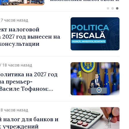
о подоходному налогу
17 часов назад
ект налоговой
 2027 год вынесен на
консультации
/ 18 часов назад
олитика на 2027 год
на премьер-
Василе Тофаном:
алоговой нагрузки на
улирование
 и более справедливое
18 часов назад
жение
 налог для банков и
 учреждений