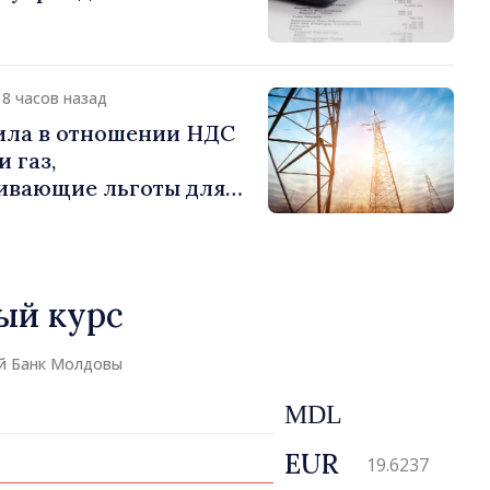
18 часов назад
ила в отношении НДС
 газ,
ивающие льготы для
отребителей
ый курс
й Банк Молдовы
MDL
EUR
19.6237