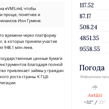
на eVMS.md, чтобы
и проще, понятнее и
финансов Ион Гумене.
го времени через платформу
, в которых приняли участие
л 948,1 млн леев.
Государственные ценные бумаги
инструментов благодаря полной
Погода
тво привлекает займы у граждан
ого роста страны. К ГЦБ
Информация пре
лигации.
Astăzi
+32° /
23°