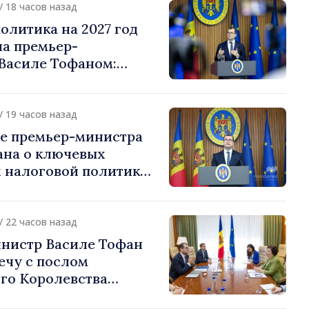
/ 18 часов назад
олитика на 2027 год
на премьер-
Василе Тофаном:
алоговой нагрузки на
улирование
 и более справедливое
/ 19 часов назад
жение
е премьер-министра
ана о ключевых
 налоговой политики
/ 22 часов назад
нистр Василе Тофан
ечу с послом
го Королевства
ании и Северной