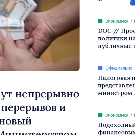
2027 года п
/ 
DOC // Про
политики на
публичные 
Налоговая п
представле
гут непрерывно
министром 
снижение н
 перерывов и
труд, стим
инвестиций
/ 
 новый
налогообло
Подоходный
Министерством
финансовых