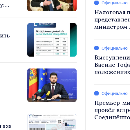
у:
е
Налоговая п
том
представле
министром 
снижение н
тить
труд, стим
инвестиций
налогообло
Выступлени
Василе Тоф
положениях
на 2027 год
Премьер-ми
провёл встр
Соединённо
Великобрит
газа