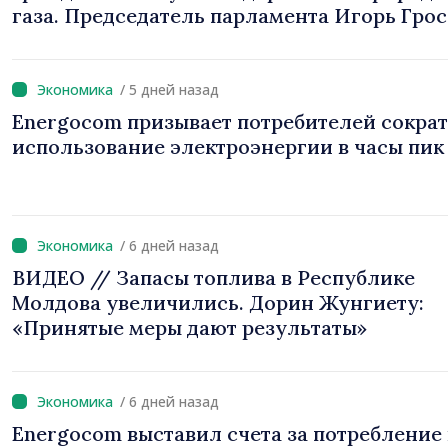
газа. Председатель парламента Игорь Грос
«Правительство предложит решения, мы н
можем оставить людей один на один с рос
цен»
/ 5 дней назад
Energocom призывает потребителей сокра
использование электроэнергии в часы пик
/ 6 дней назад
ВИДЕО // Запасы топлива в Республике
Молдова увеличились. Дорин Жунгиету:
«Принятые меры дают результаты»
/ 6 дней назад
Energocom выставил счета за потребление 