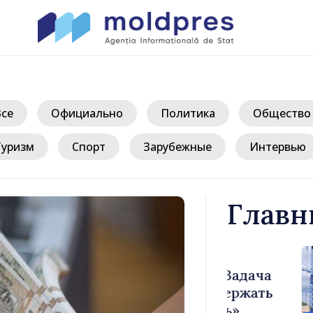
Все
Официально
Политика
Общество
Туризм
Спорт
Зарубежные
Интервью
Главн
/ 
: «Задача
Министр фи
 сдержать
основные п
ость»
изменения 