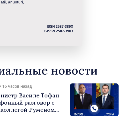
ații, anunțuri,
ISSN 2587-389X
E-ISSN 2587-3903
альные новости
/ 16 часов назад
нистр Василе Тофан
ефонный разговор с
 коллегой Руменом