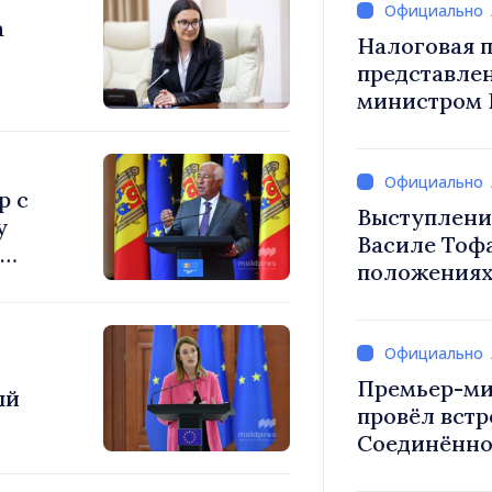
а
Налоговая п
представле
министром 
снижение н
труд, стим
инвестиций
р с
налогообло
Выступлени
у
Василе Тоф
положениях
еред
на 2027 год
Премьер-ми
ый
провёл встр
Соединённо
свое
Великобрит