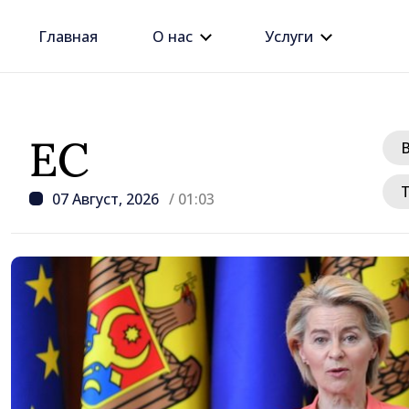
Главная
О нас
Услуги
ЕС
07 Август, 2026
/ 01:03
/ 8 часов назад
Премьер Василе Тофан
этого правительства —
рост цен на недвижим