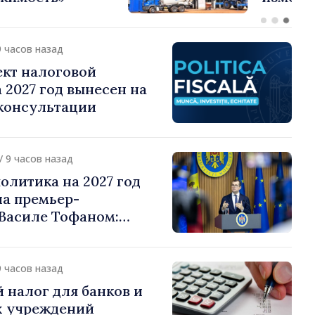
о подоходному налогу
9 часов назад
ект налоговой
 2027 год вынесен на
консультации
/ 9 часов назад
олитика на 2027 год
на премьер-
Василе Тофаном:
алоговой нагрузки на
улирование
 и более справедливое
9 часов назад
жение
 налог для банков и
 учреждений