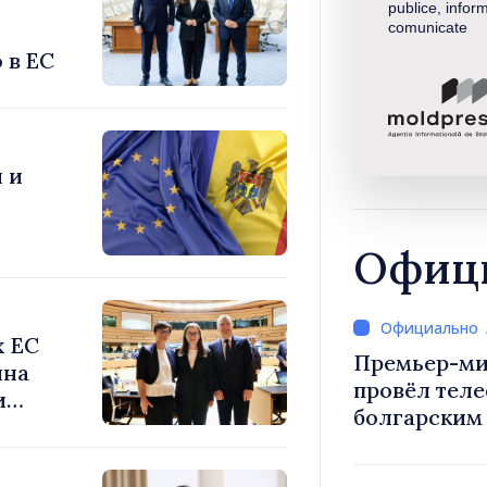
publice, inform
comunicate
 в ЕС
 и
Офици
х ЕС
Премьер-ми
ина
провёл тел
и
болгарским
Радевым