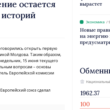
ние остается
вырастет
 историй
/ 
Новые прав
на энергию и
предусматр
уязвимых п
договорились открыть первую
ликой Молдова. Таким образом,
едельник, 15 июня текущего
альным вопросам – основы
Обменн
тель Европейской комиссии
Национальны
 Европейский союз сделал