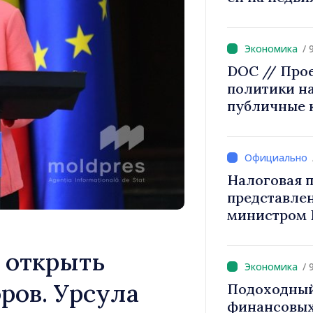
2027 года п
/ 
DOC // Про
политики на
публичные 
Налоговая п
представле
министром 
снижение н
труд, стим
 открыть
инвестиций
/ 
налогообло
ров. Урсула
Подоходный
финансовых