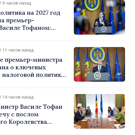
/ 9 часов назад
олитика на 2027 год
на премьер-
Василе Тофаном:
алоговой нагрузки на
улирование
 и более справедливое
/ 11 часов назад
жение
е премьер-министра
ана о ключевых
 налоговой политики
/ 14 часов назад
нистр Василе Тофан
ечу с послом
го Королевства
ании и Северной