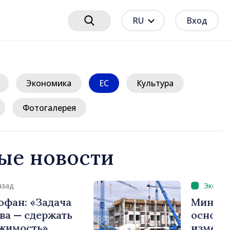
RU
Вход
Экономика
ЕС
Культура
Фотогалерея
ые новости
8 часов назад
нансов разъяснила
редлагаемые
налоговой политики