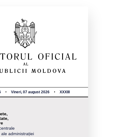
6
Vineri, 07 august 2026
XXXIII
ete,
tate,
ve
centrale
 ale administrației