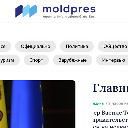
Все
Официально
Политика
Общество
Туризм
Спорт
Зарубежные
Интервью
Главн
/ 
: «Задача
Министр фи
 сдержать
основные п
ость»
изменения 