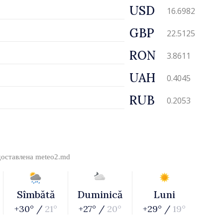
USD
16.6982
GBP
22.5125
RON
3.8611
UAH
0.4045
RUB
0.2053
доставлена
meteo2.md
Sîmbătă
Duminică
Luni
+30° /
21°
+27° /
20°
+29° /
19°