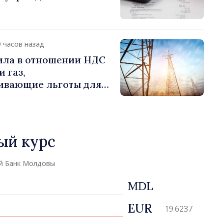
9 часов назад
ила в отношении НДС
 газ,
ивающие льготы для
отребителей
ый курс
й Банк Молдовы
MDL
EUR
19.6237