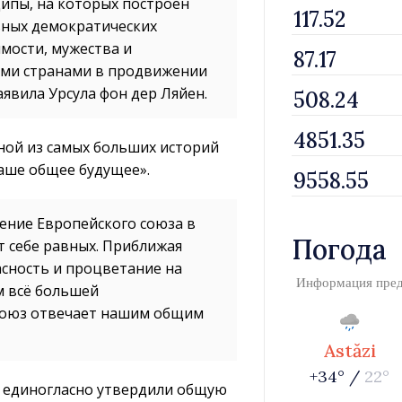
ципы, на которых построен
ьных демократических
мости, мужества и
ими странами в продвижении
явила Урсула фон дер Ляйен.
ной из самых больших историй
наше общее будущее».
ение Европейского союза в
Погода
т себе равных. Приближая
асность и процветание на
Информация пре
м всё большей
союз отвечает нашим общим
Astăzi
+34° /
22°
ня единогласно утвердили общую