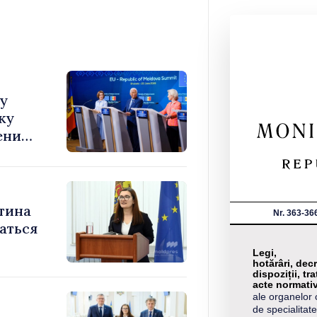
у
ку
лению
тина
Nr. 363-36
аться
Legi,
hotărâri, decr
dispoziții, tra
acte normati
ale organelor 
de specialitate