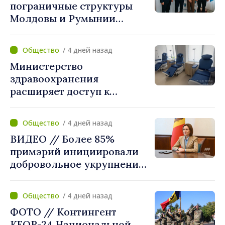
пограничные структуры
Молдовы и Румынии
согласовали новые меры
по разгрузке движения на
/ 4 дней назад
КПП "Леушены–Албица"
Министерство
здравоохранения
расширяет доступ к
химиотерапии в
Новоаненской и Сорокской
/ 4 дней назад
районных больницах
ВИДЕО // Более 85%
примэрий инициировали
добровольное укрупнение.
Президент Майя Санду
приветствует смелые
/ 4 дней назад
решения местных властей:
ФОТО // Контингент
«Вы поставили интересы
KFOR-24 Национальной