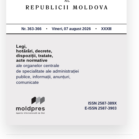
Nr. 363-366
Vineri, 07 august 2026
XXXIII
Legi,
hotărâri, decrete,
dispoziții, tratate,
acte normative
ale organelor centrale
de specialitate ale administrației
publice, informații, anunțuri,
comunicate
ISSN 2587-389X
E-ISSN 2587-3903