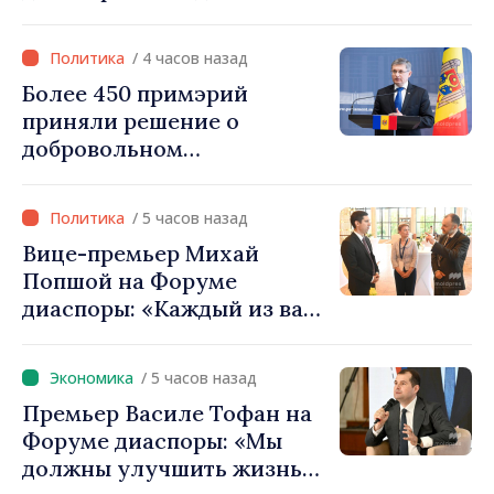
вернуть людям оптимизм и
уверенность в том, что
/ 4 часов назад
Республика Молдова
Более 450 примэрий
движется в правильном
приняли решение о
направлении»
добровольном
объединении и получат
фонды для инвестиций.
/ 5 часов назад
Игорь Гросу: «Важно
Вице-премьер Михай
преодолеть препятствия и
Попшой на Форуме
дать населённым пунктам
диаспоры: «Каждый из вас
шанс развиваться»
— посол нашей страны и
вносит вклад в
/ 5 часов назад
продвижение имиджа
Премьер Василе Тофан на
Республики Молдова»
Форуме диаспоры: «Мы
должны улучшить жизнь