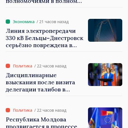
полномочиями в полном
объеме. Президент Майя
Санду: «Выборы должны
быть свободными и
/ 21 часов назад
честными»
Линия электропередачи
330 кВ Бельцы–Днестровск
серьёзно повреждена в
результате разгула стихии
/ 22 часов назад
Дисциплинарные
взыскания после визита
делегации талибов в
Республику Молдова. Майя
Санду: «Позорно, что люди,
занимающие высокие
/ 22 часов назад
должности, не знают
Республика Молдова
политики государства»
продвигается в процессе