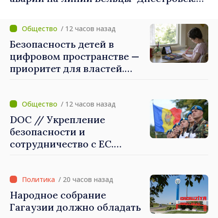
Ремонтные работы будут выполнены в
приоритетном режиме
/ 12 часов назад
Безопасность детей в
цифровом пространстве —
приоритет для властей.
Майя Санду: «Нужно
создать механизмы,
которые будут их
/ 12 часов назад
защищать»
DOC // Укрепление
безопасности и
сотрудничество с ЕС.
Программа внедрения
Национальной стратегии
обороны на 2024–2034 годы
/ 20 часов назад
опубликована в Monitorul
Народное собрание
Oficial
Гагаузии должно обладать