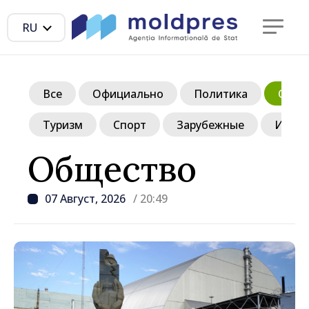
RU
Все
Официально
Политика
Обще
Туризм
Спорт
Зарубежные
Инте
Общество
07 Август, 2026
/ 20:49