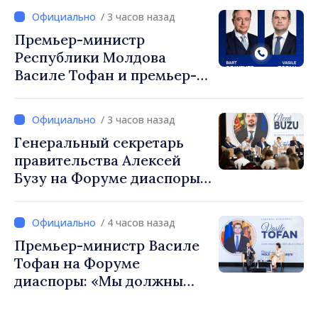
/ 3 часов назад
Премьер-министр
Республики Молдова
Василе Тофан и премьер-
министр Бельгии Барт де
Вевер обсудили
/ 3 часов назад
европейский путь
Генеральный секретарь
Республики Молдова
правительства Алексей
Бузу на Форуме диаспоры:
«Нам нужен каждый из вас,
чтобы строить более
/ 4 часов назад
сильные сообщества»
Премьер-министр Василе
Тофан на Форуме
диаспоры: «Мы должны
вернуть людям оптимизм и
уверенность в том, что