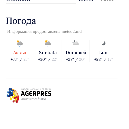
Погода
Информация предоставлена
meteo2.md
Astăzi
Sîmbătă
Duminică
Luni
+33° /
23°
+30° /
22°
+27° /
20°
+28° /
17°