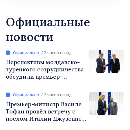
Официальные
новости
/ 2 часов назад
Перспективы молдавско-
турецкого сотрудничества
обсудили премьер-
министр Василе Тофан и
посол Турции Уйгар
/ 2 часов назад
Мустафа Сертел
Премьер-министр Василе
Тофан провёл встречу с
послом Италии Джузеппе
Мария Перриконе