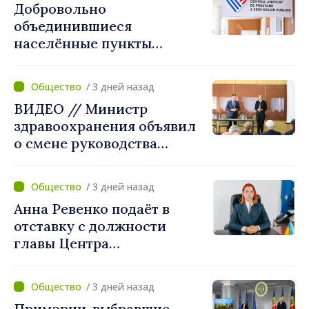
Добровольно
объединившиеся
населённые пункты
получат поддержку для
создания Единых центров
/ 3 дней назад
предоставления услуг
ВИДЕО // Министр
здравоохранения объявил
о смене руководства
Бельцкой клинической
больницы. Людмила
/ 3 дней назад
Капчеля будет исполнять
Анна Ревенко подаёт в
обязанности директора
отставку с должности
главы Центра
стратегической
коммуникации и
/ 3 дней назад
противодействия
Примэрии, выбравшие