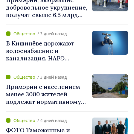
дезинформации
добровольное укрупнение,
получат свыше 6,5 млрд
леев. Алексей Бузу:
«Правительство
/ 3 дней назад
предоставляет примэриям,
В Кишинёве дорожают
которые добровольно
водоснабжение и
объединяются,
канализация. НАРЭ
беспрецедентный
утвердило новые тарифы
инвестиционный пакет»
/ 3 дней назад
Примэрии с населением
менее 3000 жителей
подлежат нормативному
укрупнению. Игорь Гросу:
«Реформу нужно
/ 4 дней назад
завершить этой осенью»
ФОТО Таможенные и