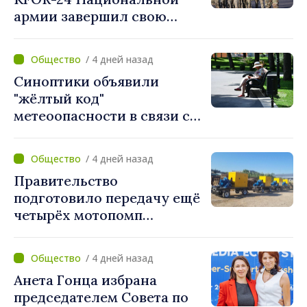
людей на первое место»
армии завершил свою
миссию в Косово
/ 4 дней назад
Синоптики объявили
"жёлтый код"
метеоопасности в связи с
жарой. Температура
поднимется до 36°C
/ 4 дней назад
Правительство
подготовило передачу ещё
четырёх мотопомп
примэрии столицы и
предприятию «Apă Canal»
/ 4 дней назад
Анета Гонца избрана
председателем Совета по