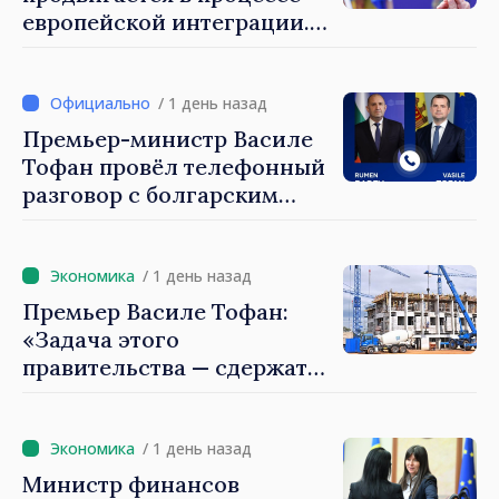
европейской интеграции.
Майя Санду: «Ни одно
государство нас не
блокирует»
/ 1 день назад
Премьер-министр Василе
Тофан провёл телефонный
разговор с болгарским
коллегой Руменом
Радевым
/ 1 день назад
Премьер Василе Тофан:
«Задача этого
правительства — сдержать
рост цен на
недвижимость»
/ 1 день назад
Министр финансов