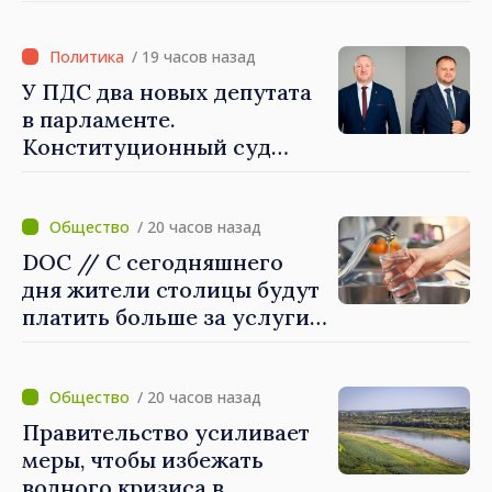
Королевства
Великобритании и
Северной Ирландии Ферн
/ 19 часов назад
Хорин
У ПДС два новых депутата
в парламенте.
Конституционный суд
утвердил их мандаты
/ 20 часов назад
DOC // С сегодняшнего
дня жители столицы будут
платить больше за услуги
водоснабжения и
канализации
/ 20 часов назад
Правительство усиливает
меры, чтобы избежать
водного кризиса в