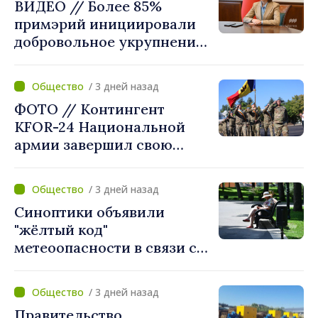
ВИДЕО // Более 85%
примэрий инициировали
добровольное укрупнение.
Президент Майя Санду
приветствует смелые
/ 3 дней назад
решения местных властей:
ФОТО // Контингент
«Вы поставили интересы
KFOR-24 Национальной
людей на первое место»
армии завершил свою
миссию в Косово
/ 3 дней назад
Синоптики объявили
"жёлтый код"
метеоопасности в связи с
жарой. Температура
поднимется до 36°C
/ 3 дней назад
Правительство