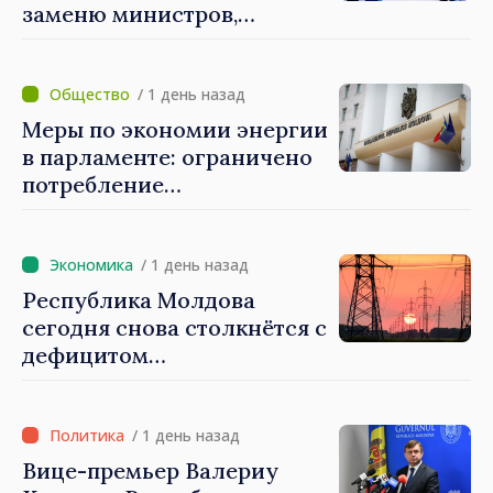
заменю министров,
которые не показывают
результатов», — заявил
премьер-министр Василе
/ 1 день назад
Тофан
Меры по экономии энергии
в парламенте: ограничено
потребление
электроэнергии и горячей
воды
/ 1 день назад
Республика Молдова
сегодня снова столкнётся с
дефицитом
электроэнергии
/ 1 день назад
Вице-премьер Валериу