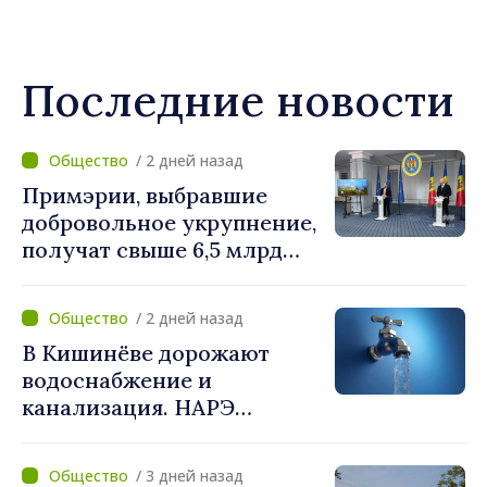
Последние новости
/ 2 дней назад
Примэрии, выбравшие
добровольное укрупнение,
получат свыше 6,5 млрд
леев. Алексей Бузу:
«Правительство
/ 2 дней назад
предоставляет примэриям,
В Кишинёве дорожают
которые добровольно
водоснабжение и
объединяются,
канализация. НАРЭ
беспрецедентный
утвердило новые тарифы
инвестиционный пакет»
/ 3 дней назад