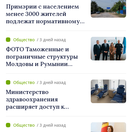
Примэрии с населением
менее 3000 жителей
подлежат нормативному
укрупнению. Игорь Гросу:
«Реформу нужно
/ 3 дней назад
завершить этой осенью»
ФОТО Таможенные и
пограничные структуры
Молдовы и Румынии
согласовали новые меры
по разгрузке движения на
/ 3 дней назад
КПП "Леушены–Албица"
Министерство
здравоохранения
расширяет доступ к
химиотерапии в
Новоаненской и Сорокской
/ 3 дней назад
районных больницах