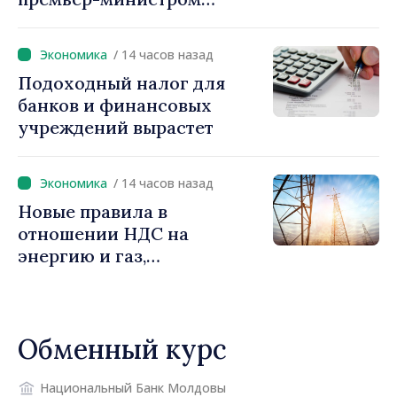
Василе Тофаном:
снижение налоговой
/ 14 часов назад
нагрузки на труд,
Подоходный налог для
стимулирование
банков и финансовых
инвестиций и более
учреждений вырастет
справедливое
налогообложение
/ 14 часов назад
Новые правила в
отношении НДС на
энергию и газ,
предусматривающие
льготы для уязвимых
потребителей
Обменный курс
Национальный Банк Молдовы