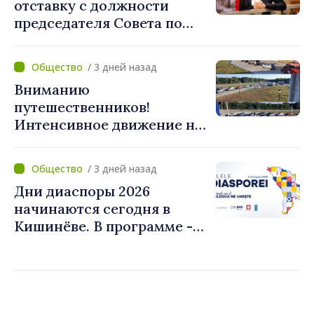
отставку с должности
председателя Совета по
телевидению и радио
/ 3 дней назад
Вниманию
путешественников!
Интенсивное движение на
КПП "Скуляны" в
направлении выезда из
/ 3 дней назад
Республики Молдова
Дни диаспоры 2026
начинаются сегодня в
Кишинёве. В программе -
Форум диаспоры и
культурные мероприятия