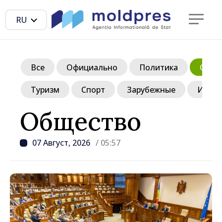
RU
Все
Официально
Политика
Обще
Туризм
Спорт
Зарубежные
Инте
Общество
07 Август, 2026
/ 05:57