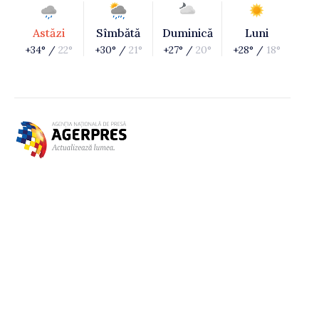
Astăzi
Sîmbătă
Duminică
Luni
+34° /
22°
+30° /
21°
+27° /
20°
+28° /
18°