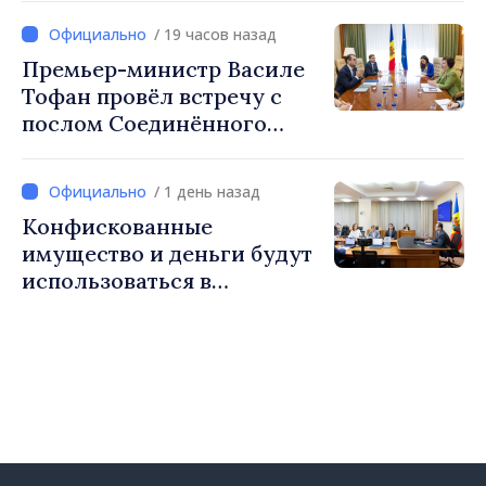
2027 год
/ 19 часов назад
Премьер-министр Василе
Тофан провёл встречу с
послом Соединённого
Королевства
Великобритании и
/ 1 день назад
Северной Ирландии Ферн
Конфискованные
Хорин
имущество и деньги будут
использоваться в
социальных целях и в
общественных интересах