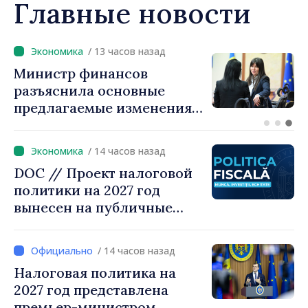
Главные новости
13 часов назад
/ 1
нансов
Премьер-мини
основные
Тофан провёл
ые изменения
разговор с бо
олитики 2027
коллегой Рум
оходному
Радевым
/ 14 часов назад
DOC // Проект налоговой
политики на 2027 год
вынесен на публичные
консультации
/ 14 часов назад
Налоговая политика на
2027 год представлена
премьер-министром