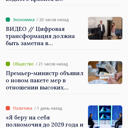
Кишинёве
/ 20 часов назад
ВИДЕО // Цифровая
трансформация должна
быть заметна в
повседневной жизни
людей и в работе
экономики: премьер-
/ 21 часов назад
министр Василе Тофан
Премьер-министр объявил
посетил Агентство
о новом пакете мер в
электронного управления
отношении высоких
зарплат в публичном
секторе
/ 1 день назад
«Я беру на себя
полномочия до 2029 года и