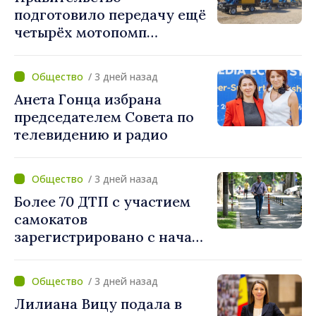
подготовило передачу ещё
четырёх мотопомп
примэрии столицы и
предприятию «Apă Canal»
/ 3 дней назад
Анета Гонца избрана
председателем Совета по
телевидению и радио
/ 3 дней назад
Более 70 ДТП с участием
самокатов
зарегистрировано с начала
года. Полиция призывает
водителей соблюдать
/ 3 дней назад
правила дорожного
Лилиана Вицу подала в
движения