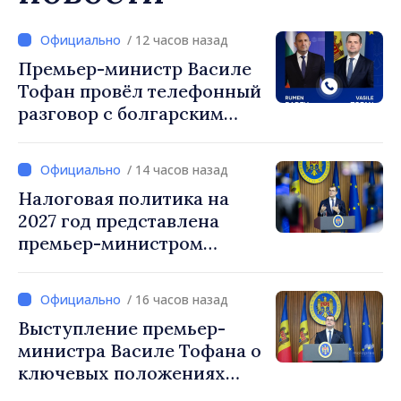
/ 12 часов назад
Премьер-министр Василе
Тофан провёл телефонный
разговор с болгарским
коллегой Руменом
Радевым
/ 14 часов назад
Налоговая политика на
2027 год представлена
премьер-министром
Василе Тофаном:
снижение налоговой
/ 16 часов назад
нагрузки на труд,
Выступление премьер-
стимулирование
министра Василе Тофана о
инвестиций и более
ключевых положениях
справедливое
налоговой политики на
налогообложение