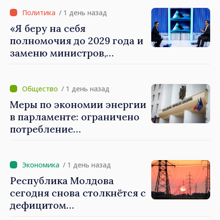
секторе
/ 1 день назад
«Я беру на себя
полномочия до 2029 года и
заменю министров,
которые не показывают
результатов», — заявил
премьер-министр Василе
/ 1 день назад
Тофан
Меры по экономии энергии
в парламенте: ограничено
потребление
электроэнергии и горячей
воды
/ 1 день назад
Республика Молдова
сегодня снова столкнётся с
дефицитом
электроэнергии