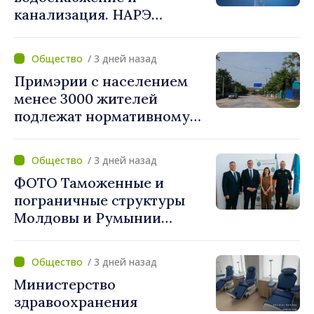
объединяются,
канализация. НАРЭ
беспрецедентный
утвердило новые тарифы
инвестиционный пакет»
/ 3 дней назад
Примэрии с населением
менее 3000 жителей
подлежат нормативному
укрупнению. Игорь Гросу:
«Реформу нужно
/ 3 дней назад
завершить этой осенью»
ФОТО Таможенные и
пограничные структуры
Молдовы и Румынии
согласовали новые меры
по разгрузке движения на
/ 3 дней назад
КПП "Леушены–Албица"
Министерство
здравоохранения