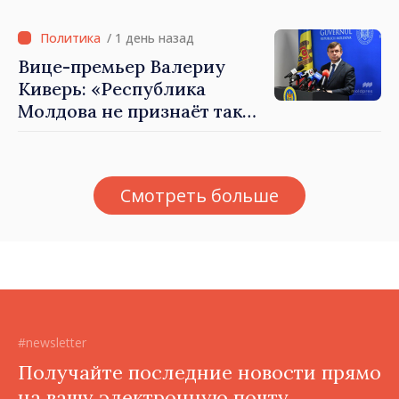
/ 1 день назад
Вице-премьер Валериу
Киверь: «Республика
Молдова не признаёт так
называемые акты
приватизации,
осуществлённые
Смотреть больше
тираспольскими властями
в восточных районах»
#newsletter
Получайте последние новости прямо
на вашу электронную почту