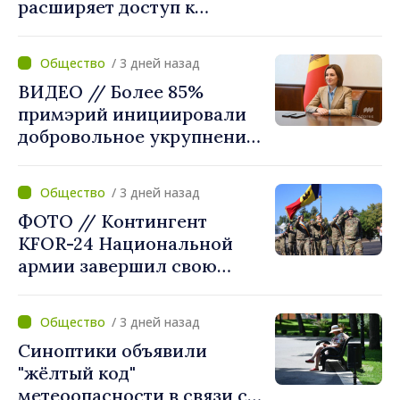
расширяет доступ к
химиотерапии в
Новоаненской и Сорокской
/ 3 дней назад
районных больницах
ВИДЕО // Более 85%
примэрий инициировали
добровольное укрупнение.
Президент Майя Санду
приветствует смелые
/ 3 дней назад
решения местных властей:
ФОТО // Контингент
«Вы поставили интересы
KFOR-24 Национальной
людей на первое место»
армии завершил свою
миссию в Косово
/ 3 дней назад
Синоптики объявили
"жёлтый код"
метеоопасности в связи с