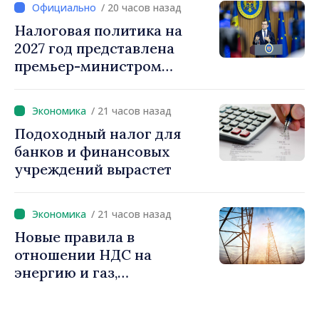
/ 20 часов назад
Налоговая политика на
2027 год представлена
премьер-министром
Василе Тофаном:
снижение налоговой
/ 21 часов назад
нагрузки на труд,
Подоходный налог для
стимулирование
банков и финансовых
инвестиций и более
учреждений вырастет
справедливое
налогообложение
/ 21 часов назад
Новые правила в
отношении НДС на
энергию и газ,
предусматривающие
льготы для уязвимых