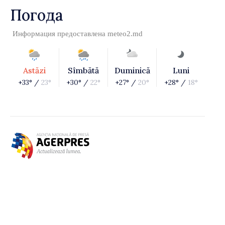
Погода
Информация предоставлена
meteo2.md
Astăzi
Sîmbătă
Duminică
Luni
+33° /
23°
+30° /
22°
+27° /
20°
+28° /
18°