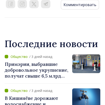
Комментировать
Последние новости
/ 3 дней назад
Примэрии, выбравшие
добровольное укрупнение,
получат свыше 6,5 млрд
леев. Алексей Бузу:
«Правительство
/ 3 дней назад
предоставляет примэриям,
В Кишинёве дорожают
которые добровольно
водоснабжение и