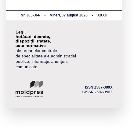
Nr. 363-366
Vineri, 07 august 2026
XXXIII
Legi,
hotărâri, decrete,
dispoziții, tratate,
acte normative
ale organelor centrale
de specialitate ale administrației
publice, informații, anunțuri,
comunicate
ISSN 2587-389X
E-ISSN 2587-3903