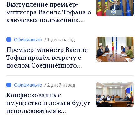
Выступление премьер-
стимулирование
министра Василе Тофана о
инвестиций и более
ключевых положениях
справедливое
налоговой политики на
налогообложение
2027 год
/ 1 день назад
Премьер-министр Василе
Тофан провёл встречу с
послом Соединённого
Королевства
Великобритании и
/ 2 дней назад
Северной Ирландии Ферн
Конфискованные
Хорин
имущество и деньги будут
использоваться в
социальных целях и в
общественных интересах