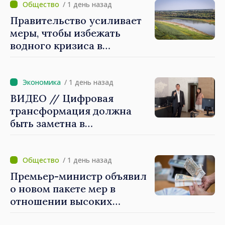
/ 1 день назад
Правительство усиливает
меры, чтобы избежать
водного кризиса в
Кишинёве
/ 1 день назад
ВИДЕО // Цифровая
трансформация должна
быть заметна в
повседневной жизни
людей и в работе
экономики: премьер-
/ 1 день назад
министр Василе Тофан
Премьер-министр объявил
посетил Агентство
о новом пакете мер в
электронного управления
отношении высоких
зарплат в публичном