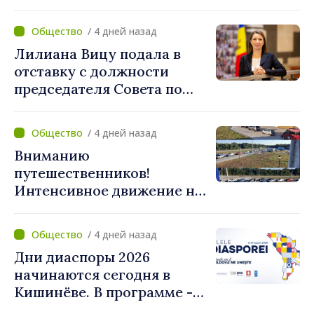
года. Полиция призывает
водителей соблюдать
/ 4 дней назад
правила дорожного
Лилиана Вицу подала в
движения
отставку с должности
председателя Совета по
телевидению и радио
/ 4 дней назад
Вниманию
путешественников!
Интенсивное движение на
КПП "Скуляны" в
направлении выезда из
/ 4 дней назад
Республики Молдова
Дни диаспоры 2026
начинаются сегодня в
Кишинёве. В программе -
Форум диаспоры и