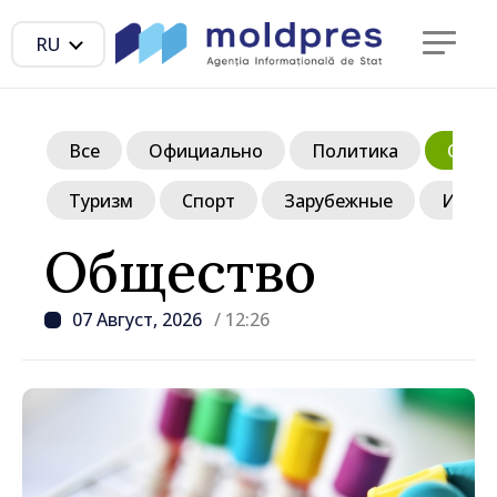
RU
Все
Официально
Политика
Обще
Туризм
Спорт
Зарубежные
Инте
Общество
07 Август, 2026
/ 12:26