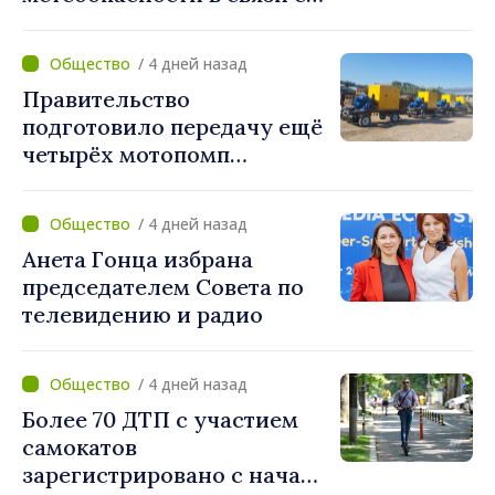
жарой. Температура
поднимется до 36°C
/ 4 дней назад
Правительство
подготовило передачу ещё
четырёх мотопомп
примэрии столицы и
предприятию «Apă Canal»
/ 4 дней назад
Анета Гонца избрана
председателем Совета по
телевидению и радио
/ 4 дней назад
Более 70 ДТП с участием
самокатов
зарегистрировано с начала