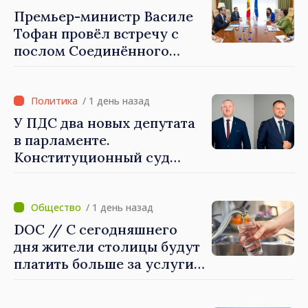
Премьер-министр Василе
Тофан провёл встречу с
послом Соединённого
Королевства
Великобритании и
Северной Ирландии Ферн
/ 1 день назад
Хорин
У ПДС два новых депутата
в парламенте.
Конституционный суд
утвердил их мандаты
/ 1 день назад
DOC // С сегодняшнего
дня жители столицы будут
платить больше за услуги
водоснабжения и
канализации