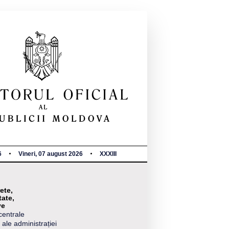
6
Vineri, 07 august 2026
XXXIII
ete,
tate,
ve
centrale
 ale administrației