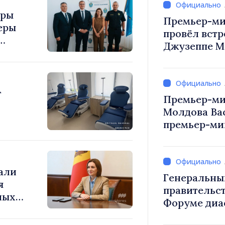
уры
Премьер-ми
еры
провёл встр
Джузеппе М
т
Премьер-ми
Молдова Ва
премьер-мин
Вевер обсуд
Республики
али
Генеральны
я
правительст
ных
Форуме диа
а
каждый из в