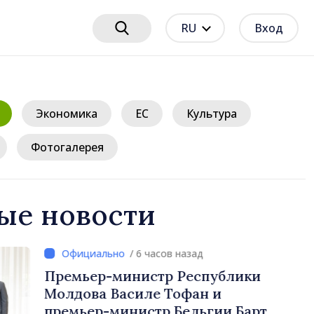
RU
Вход
Экономика
ЕС
Культура
Фотогалерея
ые новости
/ 6 часов назад
нистр Республики
силе Тофан и
истр Бельгии Барт де