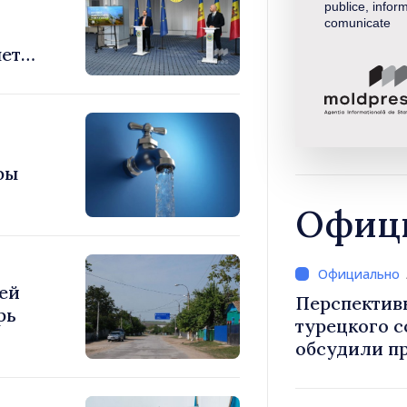
publice, inform
comunicate
яет
фы
Офици
ей
Перспектив
рь
турецкого 
обсудили п
Василе Тофан и посол Т
Уйгар М