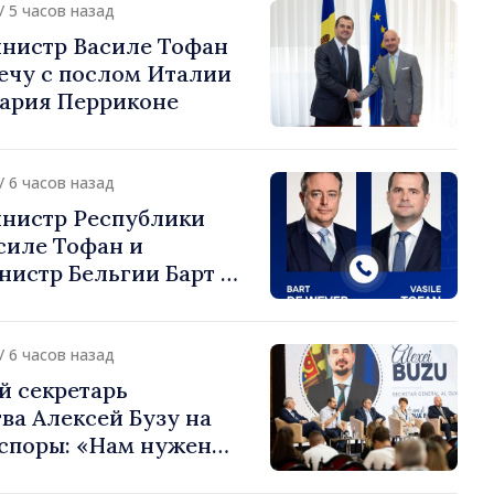
/ 5 часов назад
нистр Василе Тофан
ечу с послом Италии
ария Перриконе
/ 6 часов назад
нистр Республики
силе Тофан и
истр Бельгии Барт де
или европейский путь
 Молдова
/ 6 часов назад
й секретарь
ва Алексей Бузу на
споры: «Нам нужен
ас, чтобы строить