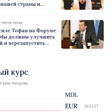
 нашей страны и
д в продвижение
публики Молдова»
8 часов назад
силе Тофан на Форуме
«Мы должны улучшить
й и перезапустить
экономики»
ый курс
й Банк Молдовы
MDL
EUR
19.6237