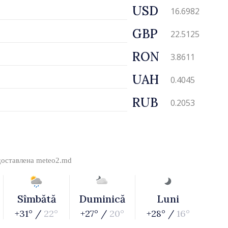
USD
16.6982
GBP
22.5125
RON
3.8611
UAH
0.4045
RUB
0.2053
доставлена
meteo2.md
Sîmbătă
Duminică
Luni
+31° /
22°
+27° /
20°
+28° /
16°