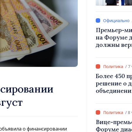
Вевер обсуд
Республики
Премьер-ми
на Форуме 
должны вер
и уверенност
Республика
правильном
/ 7
Более 450 
решение о 
нсировании
объединени
для инвести
вгуст
«Важно прео
дать насел
/ 8
развиваться
Вице-премь
 объявила о финансировании
Форуме диа