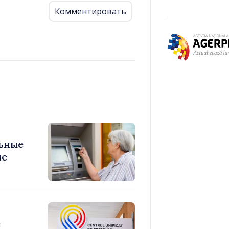
Комментировать
ьные
ие
е