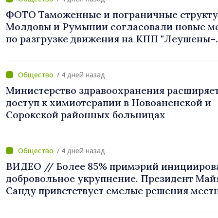
ФОТО Таможенные и пограничные структ
Молдовы и Румынии согласовали новые м
по разгрузке движения на КПП "Леушены–
Албица"
/ 4 дней назад
Министерство здравоохранения расширяе
доступ к химиотерапии в Новоаненской и
Сорокской районных больницах
/ 4 дней назад
ВИДЕО // Более 85% примэрий иницииров
добровольное укрупнение. Президент Май
Санду приветствует смелые решения мест
властей: «Вы поставили интересы людей н
первое место»