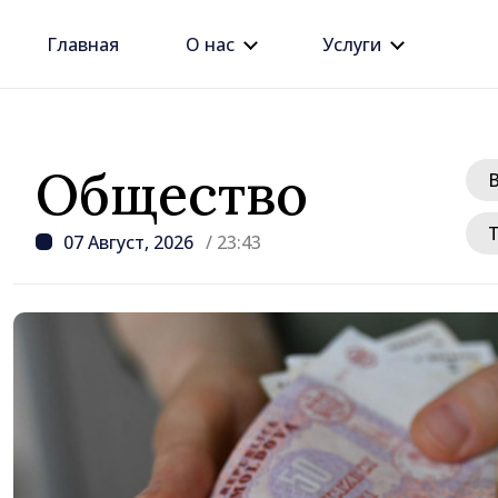
Главная
О нас
Услуги
Общество
07 Август, 2026
/ 23:43
/ 5 часов назад
Премьер-министр Вас
провёл встречу с пос
Джузеппе Мария Перр