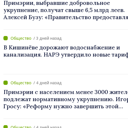
Примэрии, выбравшие добровольное
укрупнение, получат свыше 6,5 млрд леев.
Алексей Бузу: «Правительство предоставл
примэриям, которые добровольно
объединяются, беспрецедентный
инвестиционный пакет»
/ 3 дней назад
В Кишинёве дорожают водоснабжение и
канализация. НАРЭ утвердило новые тари
/ 4 дней назад
Примэрии с населением менее 3000 жител
подлежат нормативному укрупнению. Иго
Гросу: «Реформу нужно завершить этой
осенью»
/ 4 дней назад