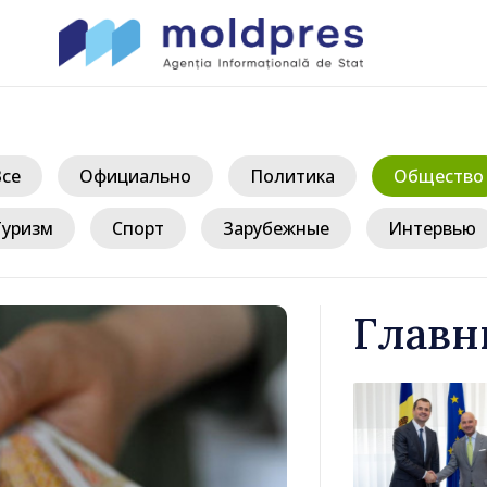
Все
Официально
Политика
Общество
Туризм
Спорт
Зарубежные
Интервью
Главн
иле Тофан
Премьер-ми
лом Италии
Молдова Ва
иконе
премьер-мин