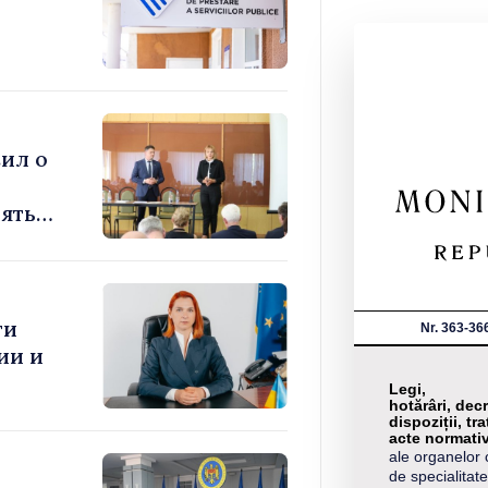
ил о
ять
ти
Nr. 363-36
ии и
Legi,
hotărâri, decr
dispoziții, tra
acte normati
ale organelor 
de specialitate