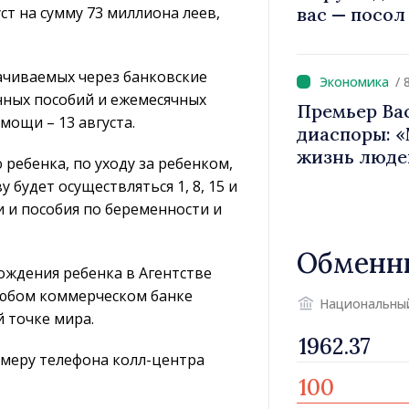
ст на сумму 73 миллиона леев,
вас — посол
вносит вкла
имиджа Рес
ачиваемых через банковские
/ 
енных пособий и ежемесячных
Премьер Ва
омощи – 13 августа.
диаспоры: 
жизнь люде
ебенка, по уходу за ребенком,
двигатели 
 будет осуществляться 1, 8, 15 и
и и пособия по беременности и
Обменн
ождения ребенка в Агентстве
любом коммерческом банке
Национальны
й точке мира.
меру телефона колл-центра