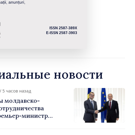
ații, anunțuri,
ISSN 2587-389X
E-ISSN 2587-3903
альные новости
/ 5 часов назад
ы молдавско-
сотрудничества
ремьер-министр
урции
устафа Сертел