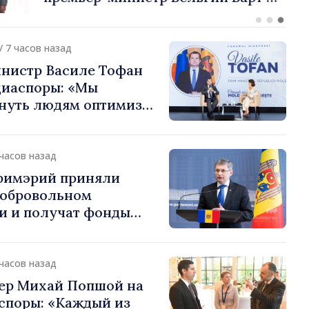
или европейский путь
 Молдова
/ 7 часов назад
нистр Василе Тофан
диаспоры: «Мы
нуть людям оптимизм
ь в том, что
 Молдова движется в
 направлении»
 часов назад
примэрий приняли
добровольном
и и получат фонды
ций. Игорь Гросу:
долеть препятствия и
ённым пунктам шанс
 часов назад
»
ер Михай Попшой на
споры: «Каждый из