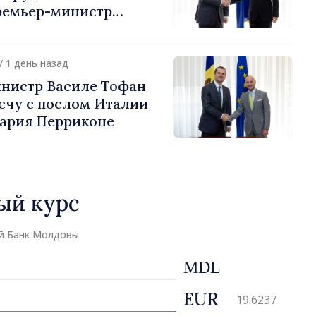
ремьер-министр
урции
устафа Сертел
/ 1 день назад
нистр Василе Тофан
ечу с послом Италии
ария Перриконе
ый курс
й Банк Молдовы
MDL
EUR
19.6237