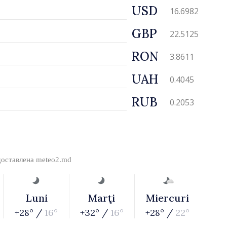
USD
16.6982
GBP
22.5125
RON
3.8611
UAH
0.4045
RUB
0.2053
доставлена
meteo2.md
Luni
Marţi
Miercuri
+28° /
16°
+32° /
16°
+28° /
22°