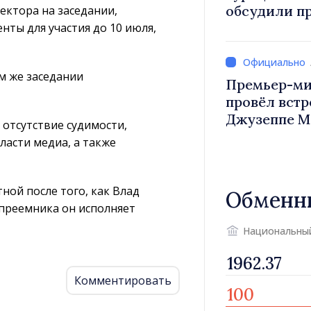
обсудили п
ектора на заседании,
Василе Тофан и посол Т
нты для участия до 10 июля,
Уйгар М
м же заседании
Премьер-ми
провёл встр
Джузеппе М
 отсутствие судимости,
ласти медиа, а также
ной после того, как Влад
Обменн
 преемника он исполняет
Национальны
Комментировать