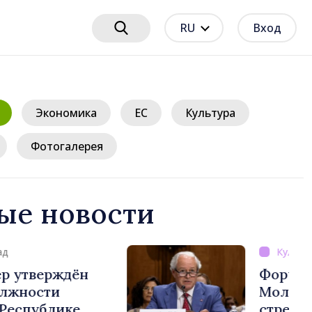
RU
Вход
Экономика
ЕС
Культура
Фотогалерея
ые новости
день назад
поры // «Семь чудес
проект, который
риблизить детей из