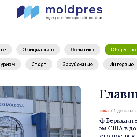
Все
Официально
Политика
Общество
Туризм
Спорт
Зарубежные
Интервью
Главн
/ 1 
верждён
Форум диас
ости
Молдовы» – 
публике
стремится п