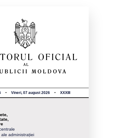
6
Vineri, 07 august 2026
XXXIII
ete,
tate,
ve
centrale
 ale administrației