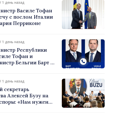
/ 1 день назад
нистр Василе Тофан
ечу с послом Италии
ария Перриконе
/ 1 день назад
нистр Республики
силе Тофан и
истр Бельгии Барт де
или европейский путь
 Молдова
/ 1 день назад
й секретарь
ва Алексей Бузу на
споры: «Нам нужен
ас, чтобы строить