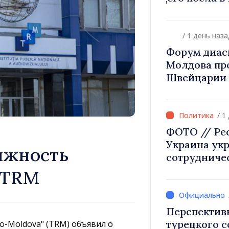
диаспоры к 
происхожд
/ 1 день наза
Форум диас
Молдова про
Швейцарии 
инвестиции 
/ 1
ФОТО // Ре
Украина ук
лжность
сотрудниче
безопаснос
 TRM
европейской
в Могилёв-
Перспектив
турецкого 
o-Moldova" (TRM) объявил о