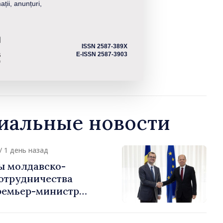
ații, anunțuri,
ISSN 2587-389X
E-ISSN 2587-3903
альные новости
/ 1 день назад
ы молдавско-
сотрудничества
ремьер-министр
урции
устафа Сертел