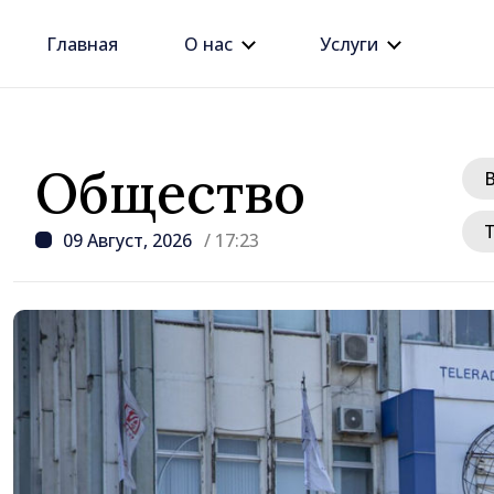
Главная
О нас
Услуги
Общество
09 Август, 2026
/ 17:23
/ 1 день назад
Джозеф Беркхалтер ут
Сенатом США в должн
будущего посла в Рес