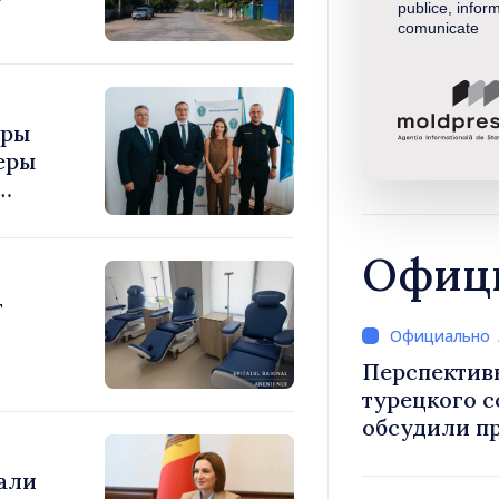
publice, inform
comunicate
уры
еры
Офици
т
Перспектив
турецкого 
обсудили п
Василе Тофан и посол Т
али
Уйгар М