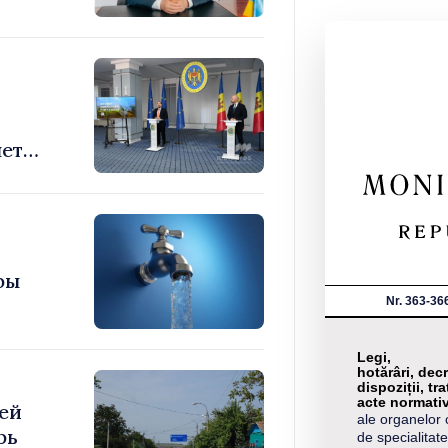
яет
фы
Nr. 363-36
Legi,
hotărâri, decr
dispoziții, tra
acte normati
ей
ale organelor 
рь
de specialitate