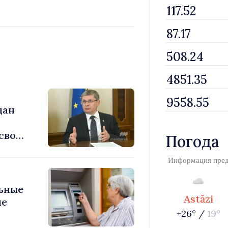
дан
 свой
Погода
мы»
Информация пре
ьные
Astăzi
ие
+26° /
19°