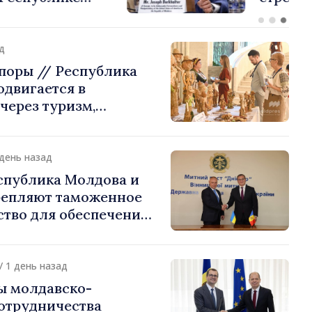
стране их
ения
д
поры // Республика
двигается в
через туризм,
и экспорт
 день назад
спублика Молдова и
репляют таможенное
ство для обеспечения
ти границы и
 интеграции. Встреча
Подольском
/ 1 день назад
ы молдавско-
сотрудничества