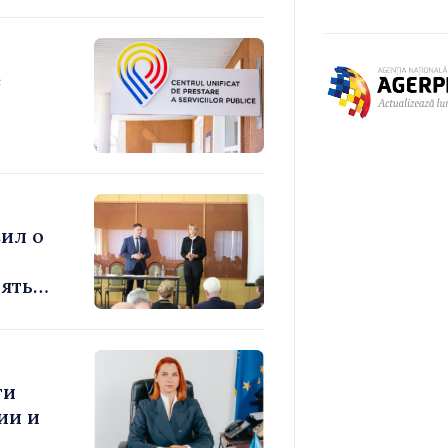
е
ил о
ять
ти
ии и