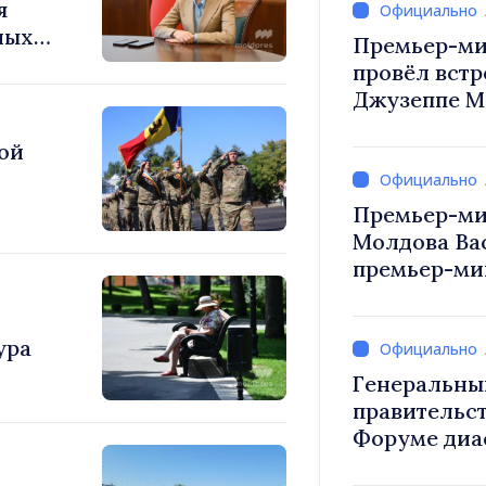
я
ных
Премьер-ми
а
провёл встр
Джузеппе М
ой
Премьер-ми
Молдова Ва
премьер-мин
Вевер обсуд
Республики
ура
Генеральны
правительст
Форуме диа
каждый из в