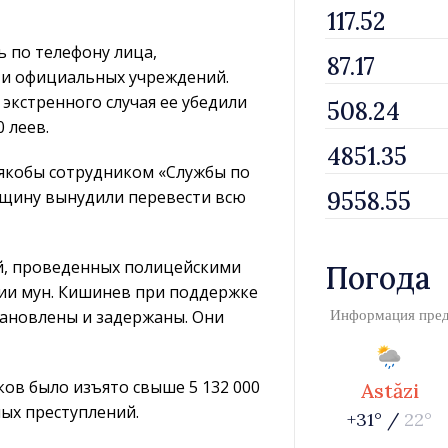
ь по телефону лица,
 и официальных учреждений.
экстренного случая ее убедили
 леев.
якобы сотрудником «Службы по
нщину вынудили перевести всю
й, проведенных полицейскими
Погода
ии мун. Кишинев при поддержке
тановлены и задержаны. Они
Информация пре
ов было изъято свыше 5 132 000
Astăzi
ных преступлений.
+31° /
22°