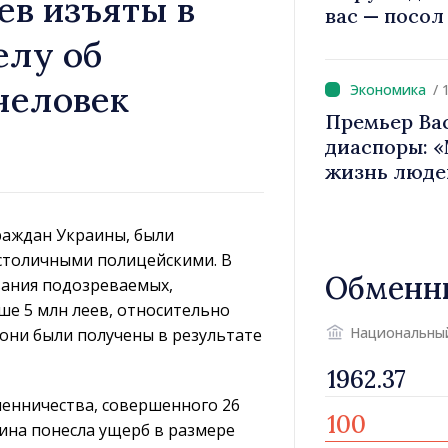
ев изъяты в
вас — посол
вносит вкла
елу об
имиджа Рес
человек
/ 
Премьер Ва
диаспоры: 
жизнь люде
двигатели 
граждан Украины, были
 столичными полицейскими. В
Обменн
вания подозреваемых,
е 5 млн леев, относительно
Национальны
они были получены в результате
енничества, совершенного 26
щина понесла ущерб в размере