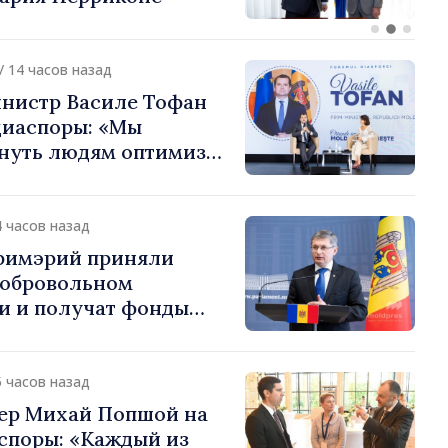
или европейский путь
 Молдова
/ 14 часов назад
нистр Василе Тофан
диаспоры: «Мы
нуть людям оптимизм
ь в том, что
 Молдова движется в
 направлении»
4 часов назад
примэрий приняли
добровольном
и и получат фонды
ций. Игорь Гросу:
долеть препятствия и
ённым пунктам шанс
5 часов назад
»
ер Михай Попшой на
споры: «Каждый из