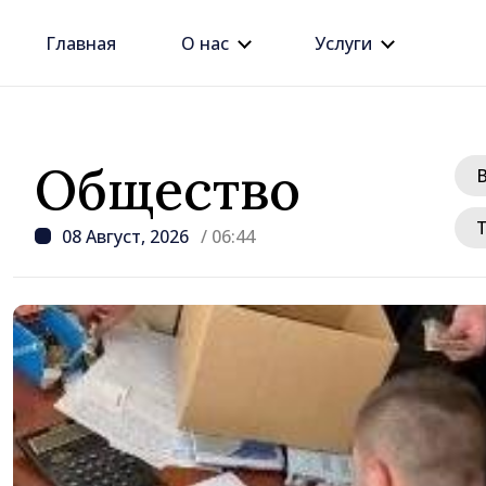
Главная
О нас
Услуги
Общество
08 Август, 2026
/ 06:44
/ 12 часов наза
Премьер-министр Вас
провёл встречу с пос
Джузеппе Мария Перр