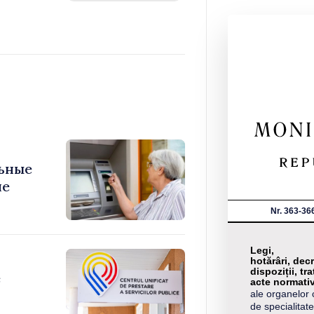
ьные
ие
Nr. 363-36
Legi,
hotărâri, decr
dispoziții, tra
е
acte normati
ale organelor 
de specialitate