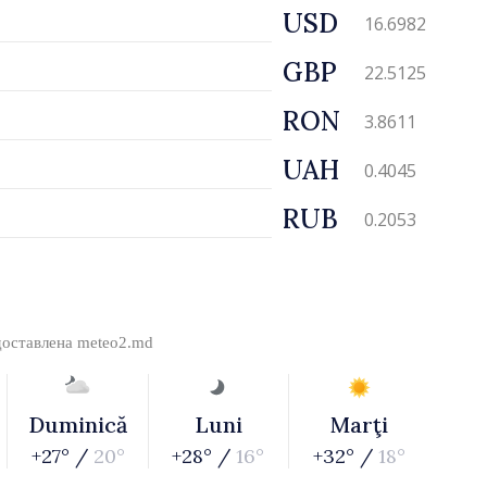
USD
16.6982
GBP
22.5125
RON
3.8611
UAH
0.4045
RUB
0.2053
доставлена
meteo2.md
Duminică
Luni
Marţi
+27° /
20°
+28° /
16°
+32° /
18°