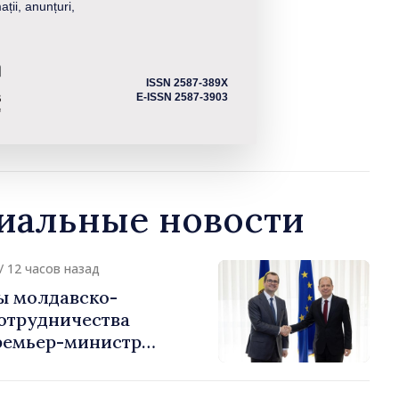
ații, anunțuri,
ISSN 2587-389X
E-ISSN 2587-3903
альные новости
/ 12 часов назад
ы молдавско-
сотрудничества
ремьер-министр
урции
устафа Сертел