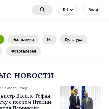
RU
Вход
Экономика
ЕС
Культура
Фотогалерея
ые новости
/ 13 часов назад
нистр Республики
силе Тофан и
истр Бельгии Барт де