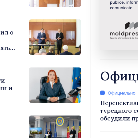
publice, inform
comunicate
ил о
ять
Офици
ти
ии и
Перспектив
турецкого 
обсудили п
Василе Тофан и посол Т
Уйгар М