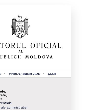
6
Vineri, 07 august 2026
XXXIII
ete,
tate,
ve
centrale
 ale administrației