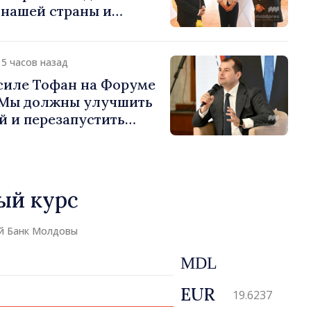
 нашей страны и
д в продвижение
публики Молдова»
15 часов назад
силе Тофан на Форуме
«Мы должны улучшить
й и перезапустить
экономики»
ый курс
й Банк Молдовы
MDL
EUR
19.6237