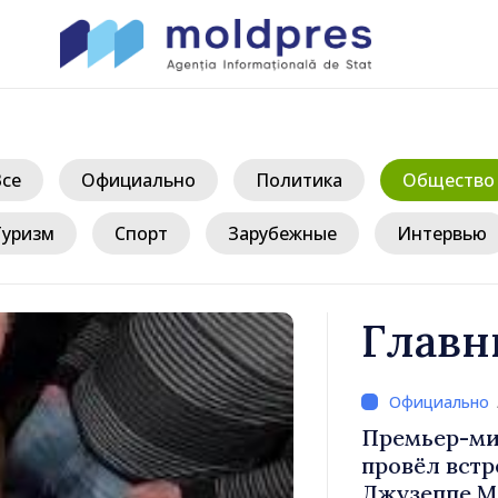
Все
Официально
Политика
Общество
Туризм
Спорт
Зарубежные
Интервью
Главн
д
иле Тофан
Премьер-ми
лом Италии
Молдова Ва
иконе
премьер-мин