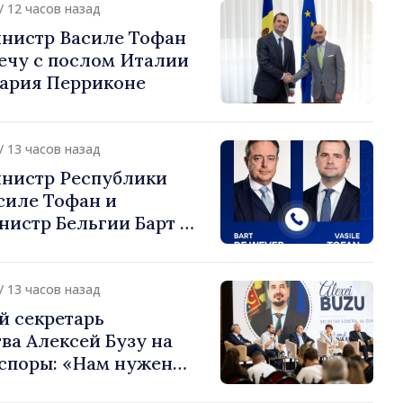
/ 12 часов назад
нистр Василе Тофан
ечу с послом Италии
ария Перриконе
/ 13 часов назад
нистр Республики
силе Тофан и
истр Бельгии Барт де
или европейский путь
 Молдова
/ 13 часов назад
й секретарь
ва Алексей Бузу на
споры: «Нам нужен
ас, чтобы строить