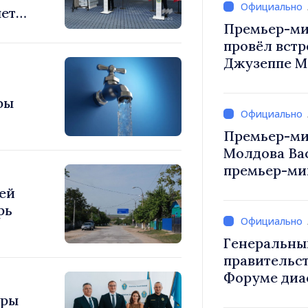
яет
Премьер-ми
провёл встр
Джузеппе М
фы
Премьер-ми
Молдова Ва
премьер-мин
Вевер обсуд
ей
Республики
рь
Генеральны
правительст
Форуме диа
каждый из в
уры