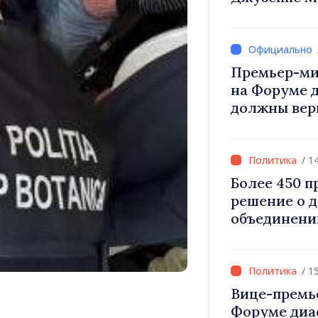
Вевер обсуд
Республики
Премьер-ми
на Форуме 
должны вер
и уверенност
Республика
правильном
/ 1
Более 450 
решение о 
объединени
для инвести
«Важно прео
дать насел
/ 1
развиваться
Вице-премь
Форуме диа