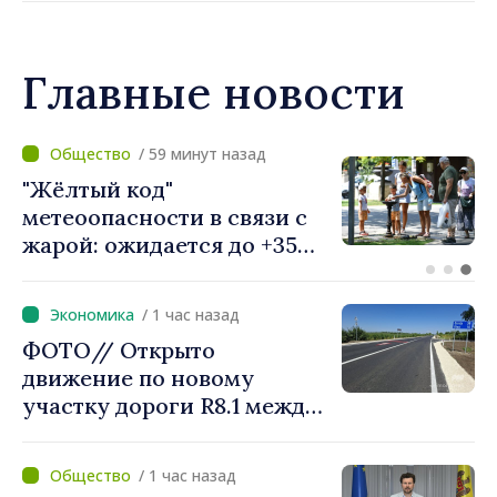
Алексей Бузу: «85,5%
примэрий инициировали
процесс. Благодарим
Главные новости
местных избранников за
то, что они поставили на
первое место интересы
/ 22 минут назад
людей и развитие»
Проекты помощи в
интересах жителей по
обеим берегам Днестра
обсуждены на встрече
вице-премьера с
/ 1 час назад
постоянным
ФОТО// Открыто
представителем ПРООН в
движение по новому
Республике Молдова
участку дороги R8.1 между
Даниелой Гаспариковой
Арионешть и Отачь
/ 1 час назад