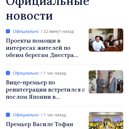
Официальные
новости
/ 22 минут назад
Проекты помощи в
интересах жителей по
обеим берегам Днестра
обсуждены на встрече
вице-премьера с
/ 1 час назад
постоянным
Вице-премьер по
представителем ПРООН в
реинтеграции встретился с
Республике Молдова
послом Японии в
Даниелой Гаспариковой
Республике Молдова
/ 1 час назад
Премьер Василе Тофан