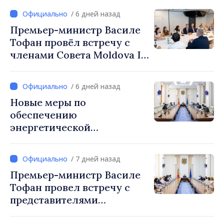
/ 6 дней назад
Премьер-министр Василе
Тофан провёл встречу с
членами Совета Moldova IT
Park: «Правительство
будет союзником IT-
/ 6 дней назад
индустрии»
Новые меры по
обеспечению
энергетической
безопасности и защите
водных ресурсов
/ 7 дней назад
утверждены Нацкомиссией
Премьер-министр Василе
по управлению кризисами
Тофан провел встречу с
представителями
международных