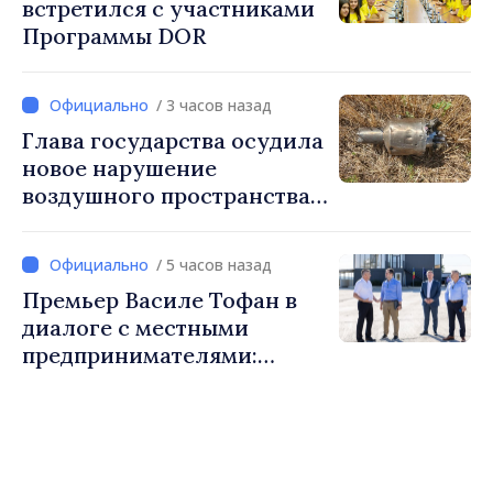
встретился с участниками
Программы DOR
/ 3 часов назад
Глава государства осудила
новое нарушение
воздушного пространства:
Война России напрямую
затрагивает нас
/ 5 часов назад
Премьер Василе Тофан в
диалоге с местными
предпринимателями:
Костешть показывает, как
много может сделать
сообщество, когда есть
инициатива, труд и
предпринимательский дух