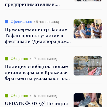
предпринимателями:
Костешть показывает, как
много может сделать
сообщество, когда есть
/ 5 часов назад
инициатива, труд и
Премьер-министр Василе
предпринимательский дух
Тофан принял участие в
фестивале "Диаспора дома"
в Костешть
/ 17 часов назад
Полиция сообщила новые
детали взрыва в Крокмазе:
Фрагменты указывают на
вероятность
"дрона‑ракеты"
/ 18 часов назад
UPDATE ФОТО// Полиция