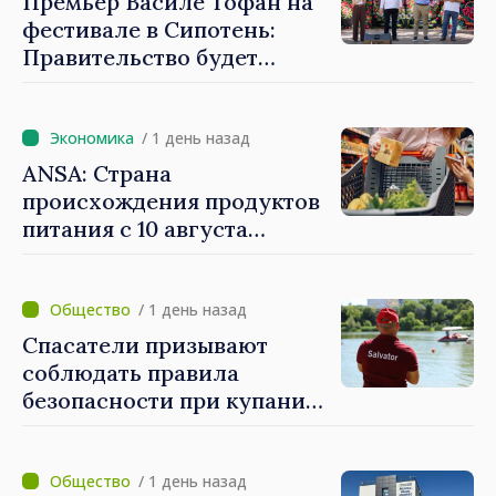
Премьер Василе Тофан на
фестивале в Сипотень:
Правительство будет
работать для процветания
каждого села, каждой
общины и всех молдаван
/ 1 день назад
ANSA: Страна
происхождения продуктов
питания с 10 августа
должна быть обязательно
указана на ценниках в
магазинах
/ 1 день назад
Спасатели призывают
соблюдать правила
безопасности при купании
в водоемах
/ 1 день назад