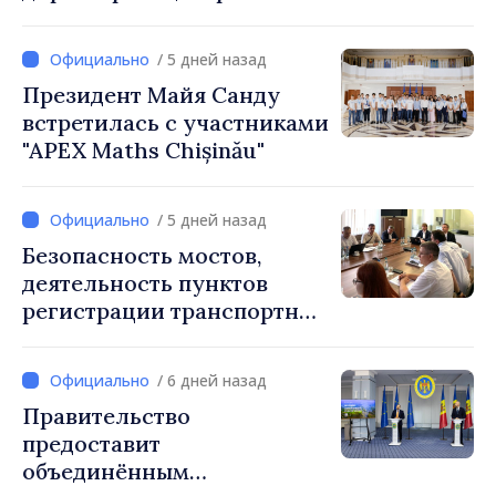
стратегической
коммуникации и
/ 5 дней назад
противодействия
Президент Майя Санду
дезинформации
встретилась с участниками
"APEX Maths Chișinău"
/ 5 дней назад
Безопасность мостов,
деятельность пунктов
регистрации транспортных
средств и аккредитация
автошкол обсуждены на
/ 6 дней назад
заседании профильных
Правительство
экспертов с обоих берегов
предоставит
Днестра
объединённым