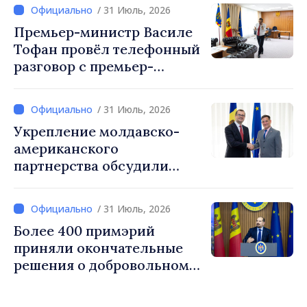
организаций и агентств в
/ 31 Июль, 2026
Республике Молдова
Премьер-министр Василе
Тофан провёл телефонный
разговор с премьер-
министром Украины
Сергеем Корецким
/ 31 Июль, 2026
Укрепление молдавско-
американского
партнерства обсудили
премьер-министр Василе
Тофан и временный
/ 31 Июль, 2026
поверенный в делах
Более 400 примэрий
посольства США в РМ Ник
приняли окончательные
Петрович
решения о добровольном
укрупнении. Генеральный
секретарь правительства