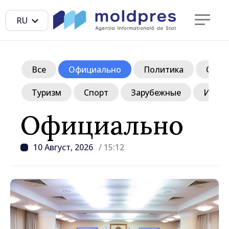
RU
Все
Официально
Политика
Обще
Туризм
Спорт
Зарубежные
Инте
Официально
10 Август, 2026
/ 15:12