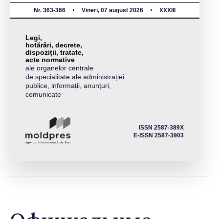
Nr. 363-366
Vineri, 07 august 2026
XXXIII
Legi,
hotărâri, decrete,
dispoziții, tratate,
acte normative
ale organelor centrale
de specialitate ale administrației
publice, informații, anunțuri,
comunicate
ISSN 2587-389X
E-ISSN 2587-3903