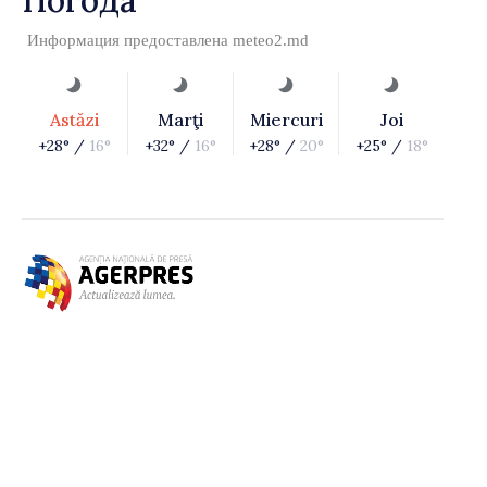
Погода
Информация предоставлена
meteo2.md
Astăzi
Marţi
Miercuri
Joi
+28° /
16°
+32° /
16°
+28° /
20°
+25° /
18°