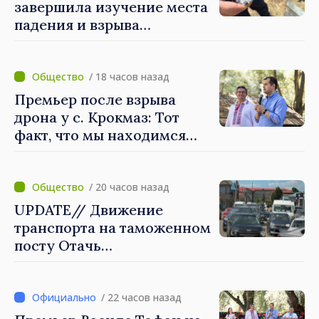
завершила изучение места
падения и взрыва
летательного аппарата в с.
Крокмаз, это может быть
"ракета-дрон"
/ 18 часов назад
Премьер после взрыва
дрона у с. Крокмаз: Тот
факт, что мы находимся
вне зоны войны, нас не
защищает
/ 20 часов назад
UPDATE// Движение
транспорта на таможенном
посту Отачь
нормализовано
/ 22 часов назад