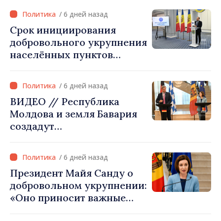
убедить каждое
инфраструктуру»
/ 6 дней назад
государство‑член ЕС, что
Срок инициирования
Республика Молдова
добровольного укрупнения
заслуживает быть в
населённых пунктов
Европейском союзе»
истекает 31 июля
/ 6 дней назад
ВИДЕО // Республика
Молдова и земля Бавария
создадут
межправительственную
комиссию по
/ 6 дней назад
экономическому
Президент Майя Санду о
сотрудничеству
добровольном укрупнении:
«Оно приносит важные
ресурсы для местных