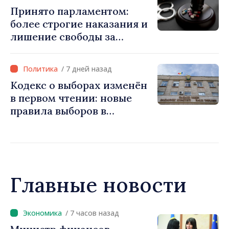
мониторинг
Принято парламентом:
более строгие наказания и
лишение свободы за
продвижение
запрещённых веществ в
/ 7 дней назад
социальных сетях
Кодекс о выборах изменён
в первом чтении: новые
правила выборов в
Гагаузии. Игорь Гросу:
«Мы не можем остановить
процесс»
Главные новости
/ 7 часов назад