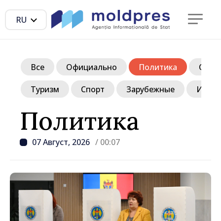
RU
Все
Официально
Политика
Обще
Туризм
Спорт
Зарубежные
Инте
Политика
07 Август, 2026
/ 00:07