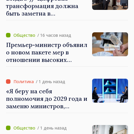
трансформация должна
быть заметна в
повседневной жизни
людей и в работе
экономики: премьер-
/ 16 часов назад
министр Василе Тофан
Премьер-министр объявил
посетил Агентство
о новом пакете мер в
электронного управления
отношении высоких
зарплат в публичном
секторе
/ 1 день назад
«Я беру на себя
полномочия до 2029 года и
заменю министров,
которые не показывают
результатов», — заявил
премьер-министр Василе
/ 1 день назад