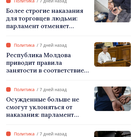
/ 7 дней назад
Более строгие наказания
для торговцев людьми:
парламент отменяет
возможность условного
освобождения от
/ 7 дней назад
наказания в тяжких
Республика Молдова
случаях
приводит правила
занятости в соответствие
со стандартами ЕС: новые
права для безработных и
/ 7 дней назад
трансграничных
Осужденные больше не
работников
смогут уклоняться от
наказания: парламент
ужесточает правила и
расширяет электронный
/ 7 дней назад