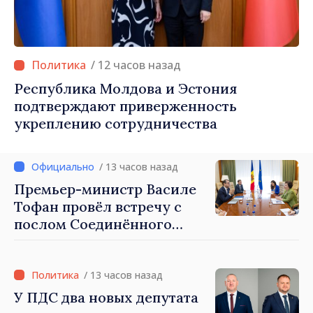
/ 12 часов назад
Республика Молдова и Эстония
подтверждают приверженность
укреплению сотрудничества
/ 13 часов назад
Премьер-министр Василе
Тофан провёл встречу с
послом Соединённого
Королевства
Великобритании и
Северной Ирландии Ферн
/ 13 часов назад
Хорин
У ПДС два новых депутата