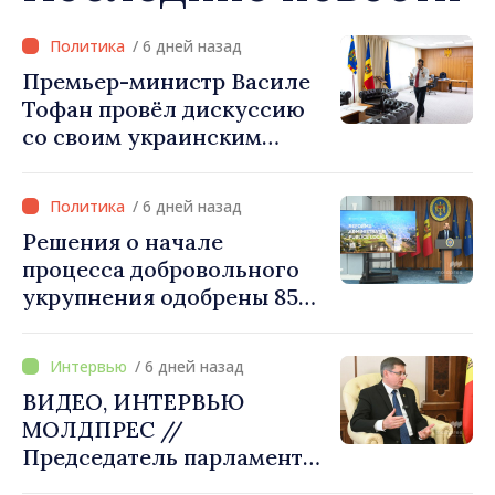
/ 6 дней назад
Премьер-министр Василе
Тофан провёл дискуссию
со своим украинским
коллегой Сергеем
Корецким: «Наши
/ 6 дней назад
государства выстроили
Решения о начале
отношения, основанные на
процесса добровольного
доверии и солидарности,
укрупнения одобрены 85
которые мы хотим
процентами примэрий
преобразовать в
страны. Алексей Бузу:
конкретные проекты»
/ 6 дней назад
«Только через сильные
ВИДЕО, ИНТЕРВЬЮ
примэрии мы можем
МОЛДПРЕС //
обеспечить качественные
Председатель парламента
услуги и
Игорь Гросу: «Мы должны
модернизированную