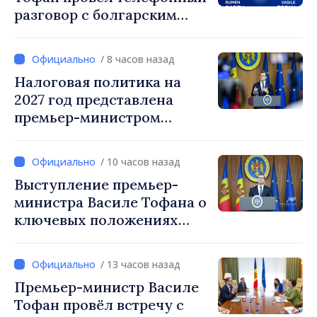
разговор с болгарским
коллегой Руменом
Радевым
/ 8 часов назад
Налоговая политика на
2027 год представлена
премьер-министром
Василе Тофаном:
снижение налоговой
/ 10 часов назад
нагрузки на труд,
Выступление премьер-
стимулирование
министра Василе Тофана о
инвестиций и более
ключевых положениях
справедливое
налоговой политики на
налогообложение
2027 год
/ 13 часов назад
Премьер-министр Василе
Тофан провёл встречу с