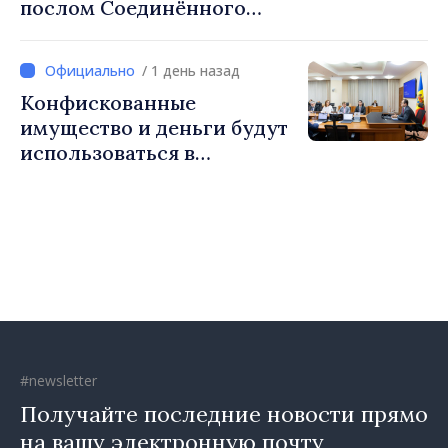
послом Соединённого
Королевства
Великобритании и
/ 1 день назад
Северной Ирландии Ферн
Конфискованные
Хорин
имущество и деньги будут
использоваться в
социальных целях и в
общественных интересах
#newsletter
Получайте последние новости прямо
на вашу электронную почту