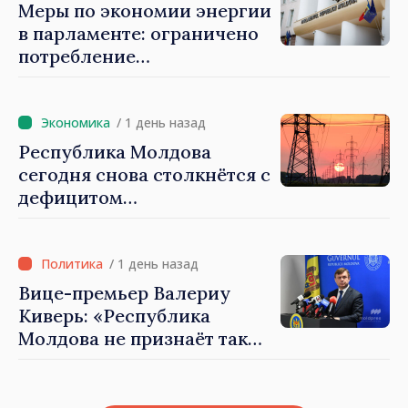
Тофан
Меры по экономии энергии
в парламенте: ограничено
потребление
электроэнергии и горячей
воды
/ 1 день назад
Республика Молдова
сегодня снова столкнётся с
дефицитом
электроэнергии
/ 1 день назад
Вице-премьер Валериу
Киверь: «Республика
Молдова не признаёт так
называемые акты
приватизации,
осуществлённые