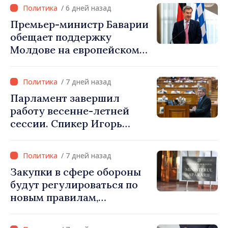
проектов»
/ 6 дней назад
Премьер-министр Баварии
обещает поддержку
Молдове на европейском
пути: «Республика
Молдова должна занять
/ 7 дней назад
своё место в Европейском
Парламент завершил
союзе»
работу весенне-летней
сессии. Спикер Игорь
Гросу: «Встретимся на
внеочередном заседании
/ 7 дней назад
24 августа»
Закупки в сфере обороны
будут регулироваться по
новым правилам,
скорректированным со
стандартами ЕС