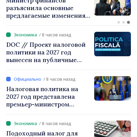
Премьер-министр Василе
Тофан провёл телефонный
разговор с болгарским
коллегой Руменом
Радевым
/ 8 часов назад
DOC // Проект налоговой
политики на 2027 год
вынесен на публичные
консультации
/ 8 часов назад
Налоговая политика на
2027 год представлена
премьер-министром
Василе Тофаном:
снижение налоговой
/ 8 часов назад
нагрузки на труд,
Подоходный налог для
стимулирование