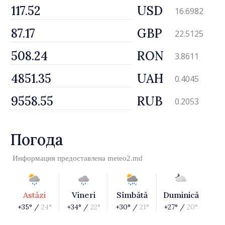
USD
16.6982
GBP
22.5125
RON
3.8611
UAH
0.4045
RUB
0.2053
Погода
Информация предоставлена
meteo2.md
Astăzi
Vineri
Sîmbătă
Duminică
+35° /
24°
+34° /
22°
+30° /
21°
+27° /
20°