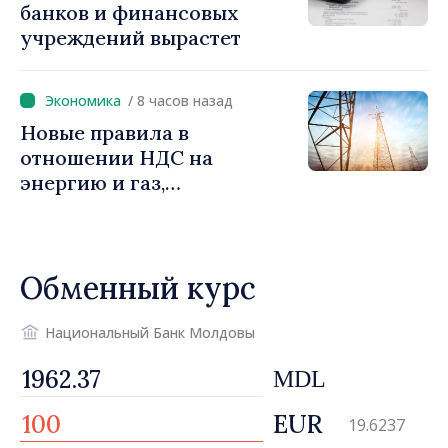
банков и финансовых
инвестиций и более
учреждений вырастет
справедливое
налогообложение
/ 8 часов назад
Новые правила в
отношении НДС на
энергию и газ,
предусматривающие
льготы для уязвимых
потребителей
Обменный курс
Национальный Банк Молдовы
MDL
EUR
19.6237