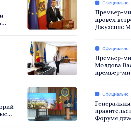
Премьер-ми
ди
провёл встр
ь
Джузеппе М
Премьер-ми
Молдова Ва
премьер-мин
ерии
Вевер обсуд
Республики
о
Генеральны
мэрий
правительст
ные
Форуме диа
нные
каждый из в
туру»