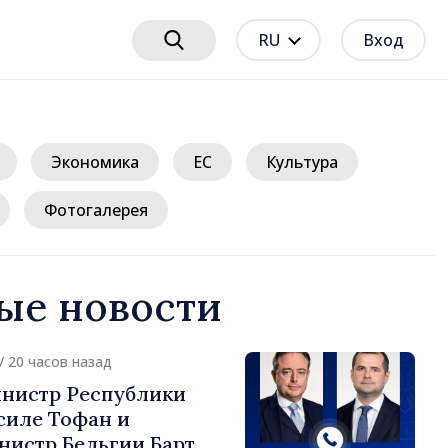
RU
Вход
Экономика
ЕС
Культура
Фотогалерея
ые новости
/ 20 часов назад
нистр Республики
силе Тофан и
истр Бельгии Барт де