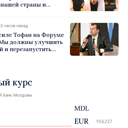
 нашей страны и
д в продвижение
публики Молдова»
23 часов назад
силе Тофан на Форуме
«Мы должны улучшить
й и перезапустить
экономики»
ый курс
й Банк Молдовы
MDL
EUR
19.6237