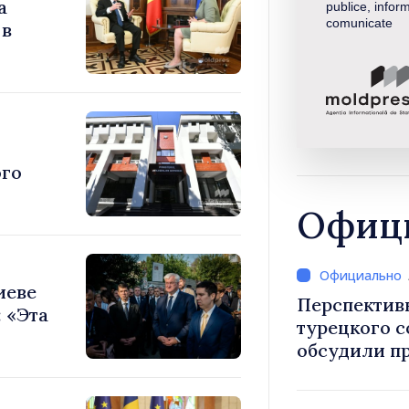
а
publice, inform
comunicate
 в
ого
Офици
иеве
Перспектив
 «Эта
турецкого 
обсудили п
Василе Тофан и посол Т
Уйгар М