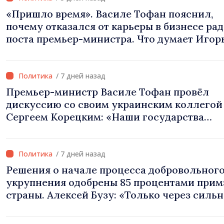
«Пришло время». Василе Тофан пояснил,
почему отказался от карьеры в бизнесе ра
поста премьер-министра. Что думает Игор
Гросу о новом главе правительства
/ 7 дней назад
Премьер-министр Василе Тофан провёл
дискуссию со своим украинским коллегой
Сергеем Корецким: «Наши государства
выстроили отношения, основанные на дов
и солидарности, которые мы хотим
преобразовать в конкретные проекты»
/ 7 дней назад
Решения о начале процесса добровольног
укрупнения одобрены 85 процентами при
страны. Алексей Бузу: «Только через силь
примэрии мы можем обеспечить качестве
услуги и модернизированную инфраструк