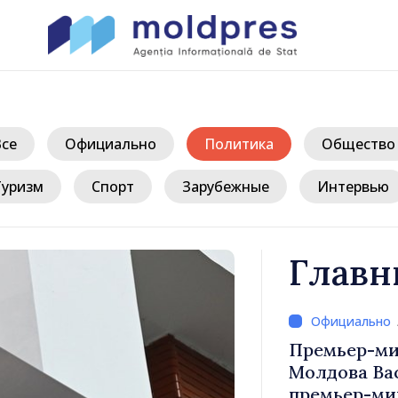
Все
Официально
Политика
Общество
Туризм
Спорт
Зарубежные
Интервью
Главн
д
иле Тофан
Премьер-ми
лом Италии
Молдова Ва
иконе
премьер-мин