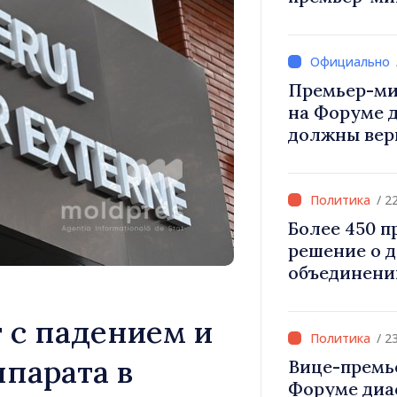
Вевер обсуд
Республики
Премьер-ми
на Форуме 
должны вер
и уверенност
Республика
правильном
/ 2
Более 450 
решение о 
объединени
для инвести
«Важно прео
 с падением и
дать насел
/ 2
развиваться
парата в
Вице-премь
Форуме диа