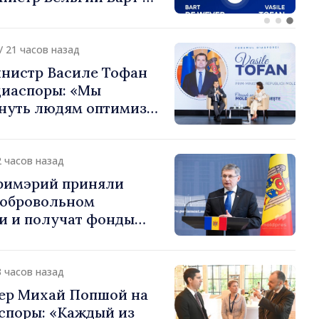
или европейский путь
 Молдова
/ 21 часов назад
нистр Василе Тофан
диаспоры: «Мы
нуть людям оптимизм
ь в том, что
 Молдова движется в
 направлении»
2 часов назад
примэрий приняли
добровольном
и и получат фонды
ций. Игорь Гросу:
долеть препятствия и
ённым пунктам шанс
3 часов назад
»
ер Михай Попшой на
споры: «Каждый из