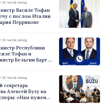
/ 20 часов назад
нистр Василе Тофан
ечу с послом Италии
ария Перриконе
/ 20 часов назад
нистр Республики
силе Тофан и
истр Бельгии Барт де
или европейский путь
 Молдова
/ 20 часов назад
й секретарь
ва Алексей Бузу на
споры: «Нам нужен
ас, чтобы строить