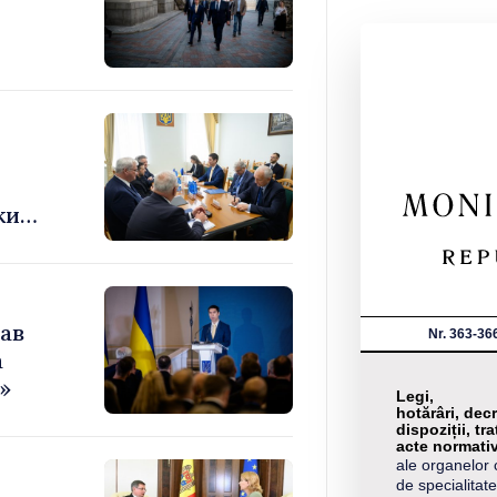
ки
ав
Nr. 363-36
а
»
Legi,
hotărâri, decr
dispoziții, tra
acte normati
ale organelor 
de specialitate