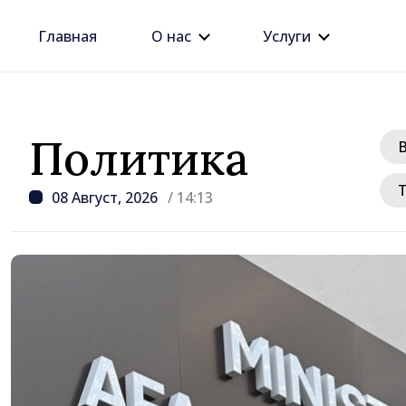
Главная
О нас
Услуги
Политика
08 Август, 2026
/ 14:13
/ 20 часов наза
Премьер-министр Вас
провёл встречу с пос
Джузеппе Мария Перр