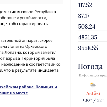
цом этих вызовов Республика
обороне и устойчивости,
дан, чтобы гарантировать
етательный аппарат, скорее
села Лопатна Орхейского
ела Лопатна, который заметил
 от взрыва. Территория была
д наблюдение в соответствии со
Погода
и, что в результате инцидента
Информация пре
рхейском районе. Полиция и
ание на месте
Astăzi
+30° /
22°