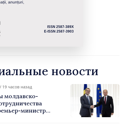
ații, anunțuri,
ISSN 2587-389X
E-ISSN 2587-3903
альные новости
/ 19 часов назад
ы молдавско-
сотрудничества
ремьер-министр
урции
устафа Сертел