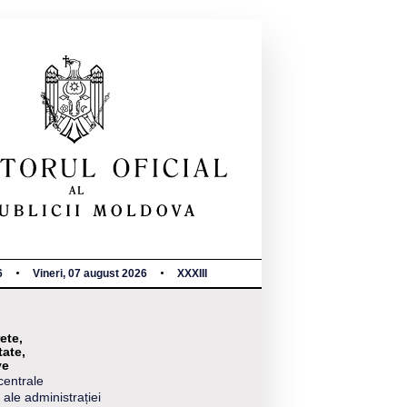
6
Vineri, 07 august 2026
XXXIII
ete,
tate,
ve
centrale
 ale administrației