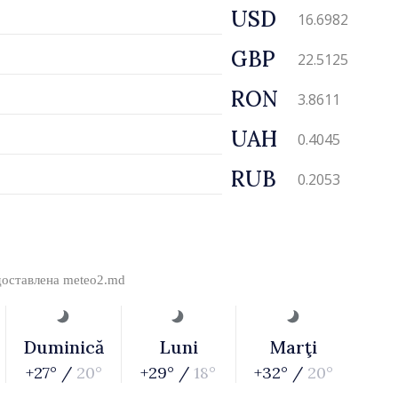
USD
16.6982
GBP
22.5125
RON
3.8611
UAH
0.4045
RUB
0.2053
доставлена
meteo2.md
Duminică
Luni
Marţi
+27° /
20°
+29° /
18°
+32° /
20°