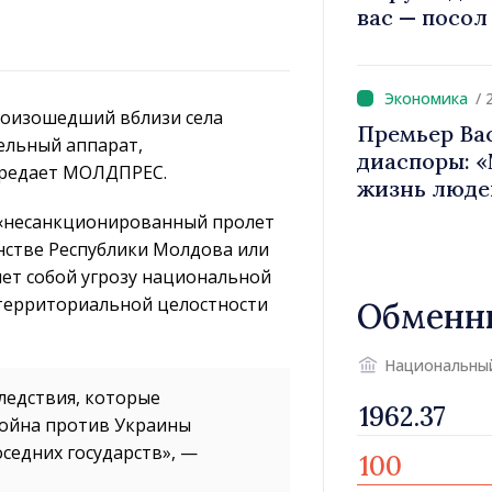
вас — посол
вносит вкла
имиджа Рес
/ 
роизошедший вблизи села
Премьер Ва
ельный аппарат,
диаспоры: 
передает МОЛДПРЕС.
жизнь люде
двигатели 
 «несанкционированный пролет
нстве Республики Молдова или
ет собой угрозу национальной
 территориальной целостности
Обменн
Национальны
ледствия, которые
война против Украины
седних государств», —