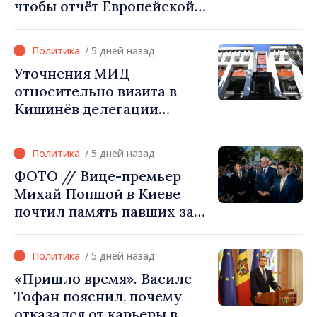
чтобы отчёт Европейской
комиссии в этом году был
ещё лучше»
/ 5 дней назад
Уточнения МИД
относительно визита в
Кишинёв делегации
Министерства сельского
хозяйства Афганистана
/ 5 дней назад
ФОТО // Вице-премьер
Михай Попшой в Киеве
почтил память павших за
свободу Украины: «Эта
война должна
/ 5 дней назад
прекратиться»
«Пришло время». Василе
Тофан пояснил, почему
отказался от карьеры в