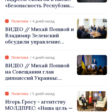
«Безопасность Республики
Молдова тесно связана с
безопасностью Украины»
/ 4 дней назад
ВИДЕО // Михай Попшой и
Владимир Зеленский
обсудили управление
гидрологической
ситуацией в бассейне реки
/ 4 дней назад
Днестр и совместные
ВИДЕО // Михай Попшой
проекты в сфере
на Совещании глав
инфраструктуры и
дипмиссий Украины:
энергетики
«Республика Молдова
сделала свой выбор. Мы
/ 5 дней назад
вместе с Украиной»
Игорь Гросу - агентству
МОЛДПРЕС: «Наша цель —