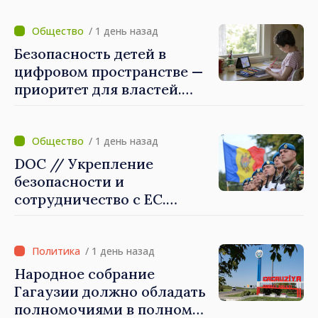
Ремонтные работы будут
выполнены в
/ 1 день назад
приоритетном режиме
Безопасность детей в
цифровом пространстве —
приоритет для властей.
Майя Санду: «Нужно
создать механизмы,
которые будут их
/ 1 день назад
защищать»
DOC // Укрепление
безопасности и
сотрудничество с ЕС.
Программа внедрения
Национальной стратегии
обороны на 2024–2034 годы
/ 1 день назад
опубликована в Monitorul
Народное собрание
Oficial
Гагаузии должно обладать
полномочиями в полном