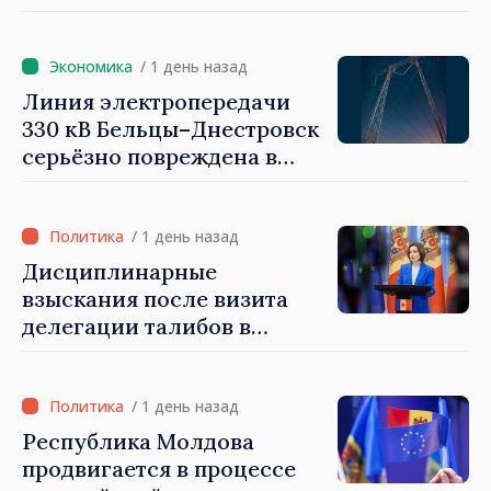
объеме. Президент Майя
Санду: «Выборы должны
быть свободными и
/ 1 день назад
честными»
Линия электропередачи
330 кВ Бельцы–Днестровск
серьёзно повреждена в
результате разгула стихии
/ 1 день назад
Дисциплинарные
взыскания после визита
делегации талибов в
Республику Молдова. Майя
Санду: «Позорно, что люди,
занимающие высокие
/ 1 день назад
должности, не знают
Республика Молдова
политики государства»
продвигается в процессе