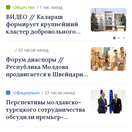
/ 1 час назад
ВИДЕО // Калараш
формирует крупнейший
кластер добровольного
объединения в Республике
Молдова. Городской совет
/ 20 часов назад
утвердил окончательное
Форум диаспоры //
решение
Республика Молдова
продвигается в Швейцарии
через туризм, инвестиции
и экспорт
/ 23 часов назад
Перспективы молдавско-
турецкого сотрудничества
обсудили премьер-
министр Василе Тофан и
посол Турции Уйгар