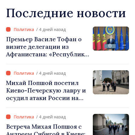
Последние новости
/ 4 дней назад
Премьер Василе Тофан о
визите делегации из
Афганистана: «Республика
Молдова не признаёт
власть талибов. Одобрение
/ 4 дней назад
этого визита было ошибкой
Михай Попшой посетил
в оценке и
Киево-Печерскую лавру и
межведомственной
осудил атаки России на
координации»
культурное наследие
Украины
/ 4 дней назад
Встреча Михая Попшоя с
Андреем Сибигой в Киеве: