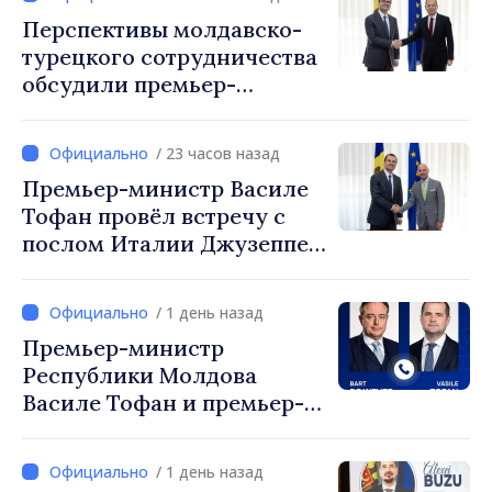
Перспективы молдавско-
турецкого сотрудничества
обсудили премьер-
министр Василе Тофан и
посол Турции Уйгар
/ 23 часов назад
Мустафа Сертел
Премьер-министр Василе
Тофан провёл встречу с
послом Италии Джузеппе
Мария Перриконе
/ 1 день назад
Премьер-министр
Республики Молдова
Василе Тофан и премьер-
министр Бельгии Барт де
Вевер обсудили
/ 1 день назад
европейский путь