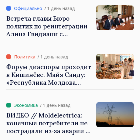
своим гражданам в стране
и за рубежом, что
/ 1 день назад
заслуживает стать частью
Встреча главы Бюро
большой европейской
политик по реинтеграции
семьи»
Алина Гвидиани с
представителями Миссии
Международного Комитета
Красного Креста в
/ 1 день назад
Молдове
Форум диаспоры проходит
в Кишинёве. Майя Санду:
«Республика Молдова
стремительно
продвигается к ЕС, а
диаспора может сыграть
/ 1 день назад
важную роль в
ВИДЕО // Moldelectrica:
продвижении и поддержке
конечные потребители не
этого пути»
пострадали из‑за аварии на
линии Бельцы–Днестровск.