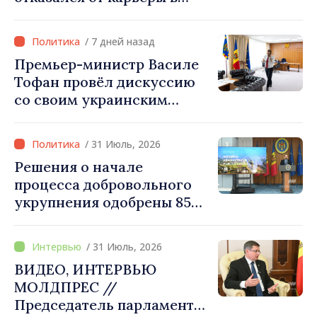
бизнесе ради поста
премьер-министра. Что
/ 7 дней назад
думает Игорь Гросу о
Премьер-министр Василе
новом главе правительства
Тофан провёл дискуссию
со своим украинским
коллегой Сергеем
Корецким: «Наши
/ 31 Июль, 2026
государства выстроили
Решения о начале
отношения, основанные на
процесса добровольного
доверии и солидарности,
укрупнения одобрены 85
которые мы хотим
процентами примэрий
преобразовать в
страны. Алексей Бузу:
конкретные проекты»
/ 31 Июль, 2026
«Только через сильные
ВИДЕО, ИНТЕРВЬЮ
примэрии мы можем
МОЛДПРЕС //
обеспечить качественные
Председатель парламента
услуги и