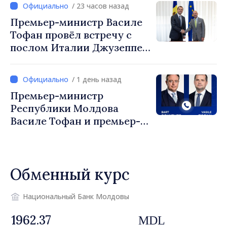
/ 23 часов назад
Мустафа Сертел
Премьер-министр Василе
Тофан провёл встречу с
послом Италии Джузеппе
Мария Перриконе
/ 1 день назад
Премьер-министр
Республики Молдова
Василе Тофан и премьер-
министр Бельгии Барт де
Вевер обсудили
европейский путь
Обменный курс
Республики Молдова
Национальный Банк Молдовы
MDL