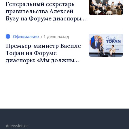
Генеральный секретарь
Республики Молдова
правительства Алексей
Бузу на Форуме диаспоры:
«Нам нужен каждый из вас,
чтобы строить более
/ 1 день назад
сильные сообщества»
Премьер-министр Василе
Тофан на Форуме
диаспоры: «Мы должны
вернуть людям оптимизм и
уверенность в том, что
Республика Молдова
движется в правильном
направлении»
#newsletter