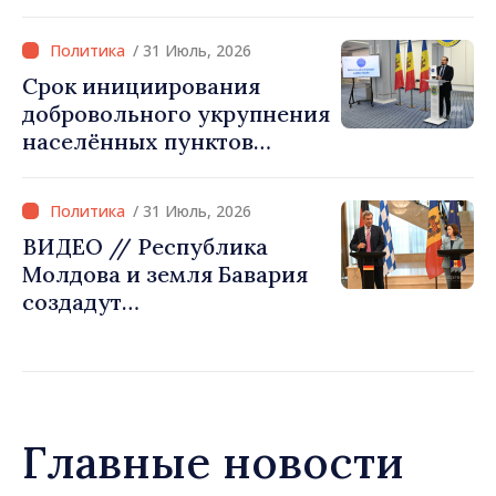
Игорь Гросу: «Мы должны
модернизированную
убедить каждое
инфраструктуру»
/ 31 Июль, 2026
государство‑член ЕС, что
Срок инициирования
Республика Молдова
добровольного укрупнения
заслуживает быть в
населённых пунктов
Европейском союзе»
истекает 31 июля
/ 31 Июль, 2026
ВИДЕО // Республика
Молдова и земля Бавария
создадут
межправительственную
комиссию по
экономическому
сотрудничеству
Главные новости