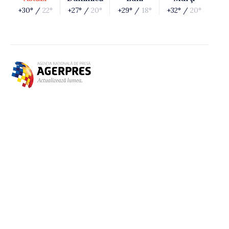
+30° /
22°
+27° /
20°
+29° /
18°
+32° /
20°