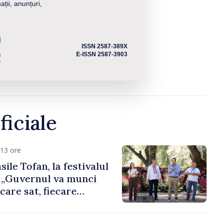
ații, anunțuri,
ISSN 2587-389X
E-ISSN 2587-3903
ficiale
13 ore
ile Tofan, la festivalul
: „Guvernul va munci
care sat, fiecare
i toți moldovenii să