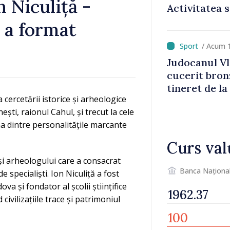
 Niculiță -
Activitatea s
normale
e a format
/ Acum 
Judocanul Vl
cucerit bron
tineret de la
cercetării istorice și arheologice
ști, raionul Cahul, și trecut la cele
na dintre personalitățile marcante
Curs val
 și arheologului care a consacrat
Banca Naționa
de specialiști. Ion Niculiță a fost
ova și fondator al școlii științifice
civilizațiile trace și patrimoniul