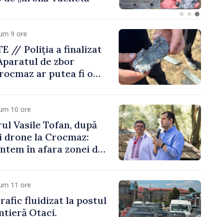
um 9 ore
// Poliția a finalizat
 Aparatul de zbor
Crocmaz ar putea fi o
etă”
cum 10 ore
ul Vasile Tofan, după
i drone la Crocmaz:
untem în afara zonei de
 protejează”
cum 11 ore
afic fluidizat la postul
ntieră Otaci.