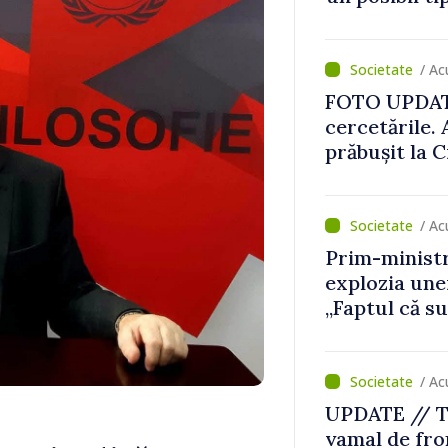
/ Ac
FOTO UPDATE 
cercetările.
prăbușit la 
„dronă-rach
/ A
Prim-ministr
explozia une
„Faptul că s
război nu ne
/ A
UPDATE // Tr
vamal de fro