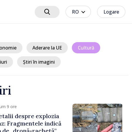
RO
Logare
onomie
Aderare la UE
Cultură
iuri
Știri în imagini
iri
um 9 ore
detalii despre explozia
z: Fragmentele indică
ip de „dronă-rachetă”