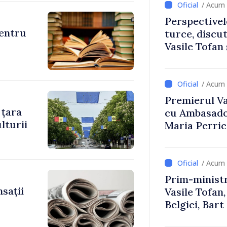
/ Acum 
Perspectivel
pentru
turce, discu
Vasile Tofan
Uygar Musta
/ Acum 
Premierul Vas
 țara
cu Ambasador
lturii
Maria Perri
/ Acum 
Prim-ministr
sații
Vasile Tofan,
Belgiei, Bar
despre parcu