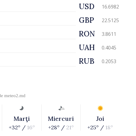
USD
16.6982
GBP
22.5125
RON
3.8611
UAH
0.4045
RUB
0.2053
 de
meteo2.md
Marţi
Miercuri
Joi
+32° /
16°
+28° /
21°
+25° /
18°