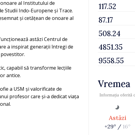
onoare al Institutului de
de Studii Indo-Europene și Trace.
t desemnat și cetățean de onoare al
 funcționează astăzi Centrul de
re a inspirat generații întregi de
 povestitor.
tic, capabil să transforme lecțiile
lor antice.
Vremea
sofie a USM și valorificate de
Informația oferită
nui profesor care și-a dedicat viața
ional.
Astăzi
+29° /
16°