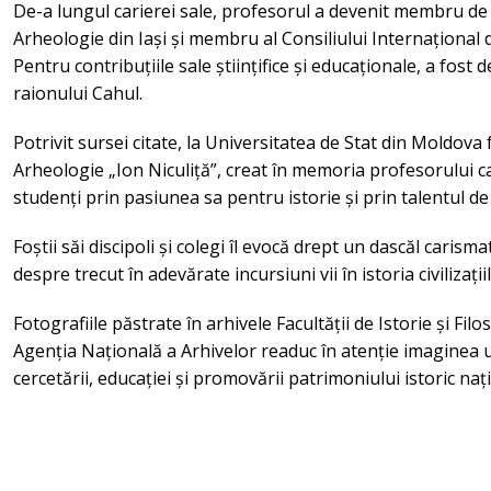
De-a lungul carierei sale, profesorul a devenit membru de 
Arheologie din Iași și membru al Consiliului Internațional 
Pentru contribuțiile sale științifice și educaționale, a fos
raionului Cahul.
Potrivit sursei citate, la Universitatea de Stat din Moldova
Arheologie „Ion Niculiță”, creat în memoria profesorului ca
studenți prin pasiunea sa pentru istorie și prin talentul de
Foștii săi discipoli și colegi îl evocă drept un dascăl carisma
despre trecut în adevărate incursiuni vii în istoria civilizații
Fotografiile păstrate în arhivele Facultății de Istorie și Filo
Agenția Națională a Arhivelor readuc în atenție imaginea u
cercetării, educației și promovării patrimoniului istoric naț