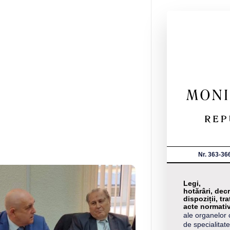
Nr. 363-36
Legi,
hotărâri, decr
dispoziții, tra
acte normati
ale organelor 
de specialitate