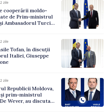
2 zile
e cooperării moldo-
tate de Prim-ministrul
 și Ambasadorul Turciei,
fa Sertel
2 zile
ile Tofan, în discuții
ul Italiei, Giuseppe
cone
2 zile
ul Republicii Moldova,
 și prim-ministrul
t De Wever, au discutat
rsul european al