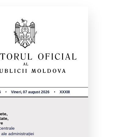
6
Vineri, 07 august 2026
XXXIII
ete,
tate,
ve
centrale
 ale administrației