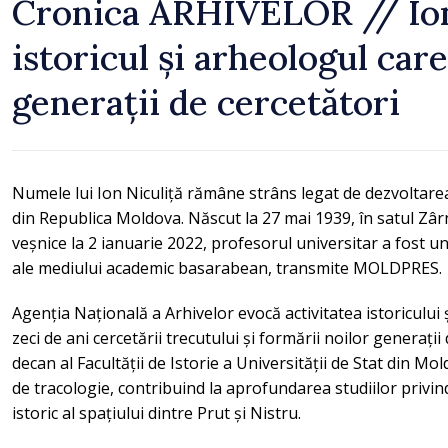
Cronica ARHIVELOR // Ion
istoricul și arheologul car
generații de cercetători
Numele lui Ion Niculiță rămâne strâns legat de dezvoltarea 
din Republica Moldova. Născut la 27 mai 1939, în satul Zârne
veșnice la 2 ianuarie 2022, profesorul universitar a fost u
ale mediului academic basarabean, transmite MOLDPRES.
Agenția Națională a Arhivelor evocă activitatea istoricului
zeci de ani cercetării trecutului și formării noilor generații 
decan al Facultății de Istorie a Universității de Stat din Mold
de tracologie, contribuind la aprofundarea studiilor privind 
istoric al spațiului dintre Prut și Nistru.