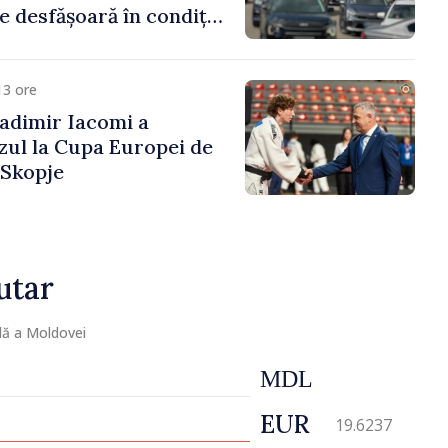
e desfășoară în condiții
13 ore
adimir Iacomi a
zul la Cupa Europei de
 Skopje
utar
lă a Moldovei
MDL
EUR
19.6237