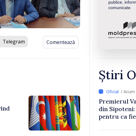
publice, inform
comunicate
Telegram
Comentează
Știri O
/ Acum 
Premierul Vas
vind
din Sipoteni
pentru ca fie
comunitate ș
prospere”