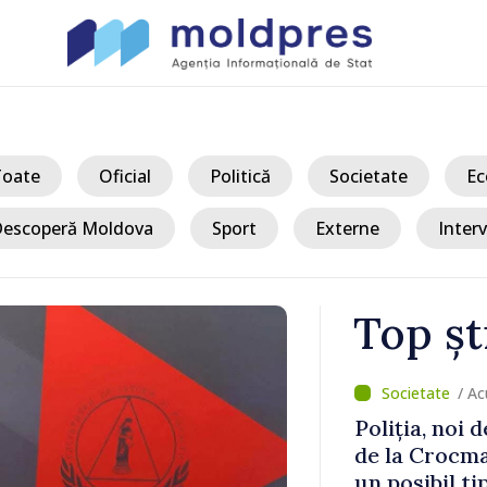
Toate
Oficial
Politică
Societate
Ec
escoperă Moldova
Sport
Externe
Interv
Top șt
/ Ac
ni, 10
Poliția, noi 
de la Crocma
un posibil t