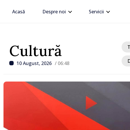
Acasă
Despre noi
Servicii
Cultură
D
10 August, 2026
/ 06:48
/ Acum 7 ore
Agenda evenimentelor, lu
august