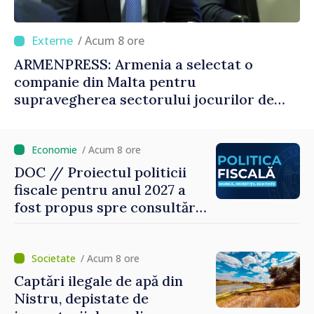
/ Acum 8 ore
ARMENPRESS: Armenia a selectat o
companie din Malta pentru
supravegherea sectorului jocurilor de
noroc
/ Acum 8 ore
DOC // Proiectul politicii
fiscale pentru anul 2027 a
fost propus spre consultări
publice
/ Acum 8 ore
Captări ilegale de apă din
Nistru, depistate de