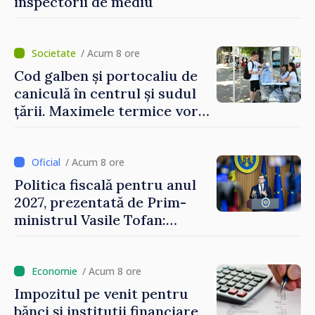
inspectorii de mediu
/ Acum 8 ore
Cod galben și portocaliu de
caniculă în centrul și sudul
țării. Maximele termice vor
ajunge până la 37°C
/ Acum 8 ore
Politica fiscală pentru anul
2027, prezentată de Prim-
ministrul Vasile Tofan:
Reducerea poverii pe muncă,
stimularea investițiilor și o
taxare mai echitabilă
/ Acum 8 ore
Impozitul pe venit pentru
bănci și instituții financiare