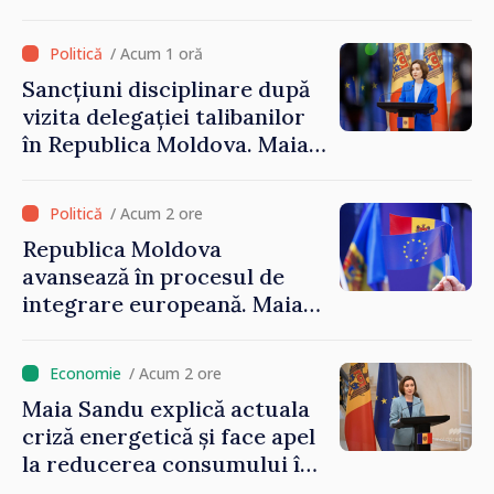
calamităților naturale
/ Acum 1 oră
Sancțiuni disciplinare după
vizita delegației talibanilor
în Republica Moldova. Maia
Sandu: „Este rușinos că
oameni cu funcții înalte nu
/ Acum 2 ore
cunosc politica statului”
Republica Moldova
avansează în procesul de
integrare europeană. Maia
Sandu: „Nu ne blochează
niciun stat”
/ Acum 2 ore
Maia Sandu explică actuala
criză energetică și face apel
la reducerea consumului în
orele de vârf: „Doar astfel