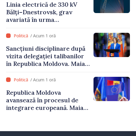
Linia electrică de 330 kV
Bălți–Dnestrovsk, grav
avariată în urma
calamităților naturale
/ Acum 1 oră
Sancțiuni disciplinare după
vizita delegației talibanilor
în Republica Moldova. Maia
Sandu: „Este rușinos că
oameni cu funcții înalte nu
/ Acum 1 oră
cunosc politica statului”
Republica Moldova
avansează în procesul de
integrare europeană. Maia
Sandu: „Nu ne blochează
niciun stat”