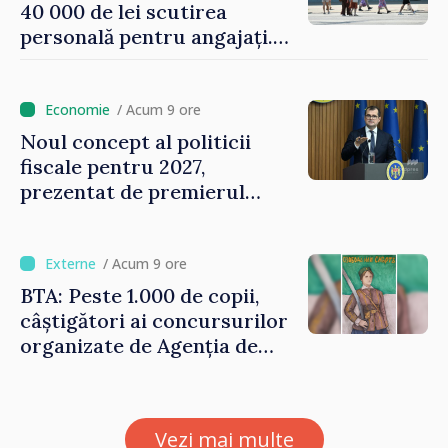
40 000 de lei scutirea
personală pentru angajați.
Vasile Tofan: „Aproape 800
de milioane de lei îi lăsăm
oamenilor”
/ Acum 9 ore
Noul concept al politicii
fiscale pentru 2027,
prezentat de premierul
Vasile Tofan: „Taxăm mai
puțin munca, stimulăm
investițiile, taxăm viciile și
/ Acum 9 ore
echilibrăm taxarea
BTA: Peste 1.000 de copii,
consumului”
câștigători ai concursurilor
organizate de Agenția de
Stat pentru Bulgarii din
Străinătate, vor fi premiați
Vezi mai multe