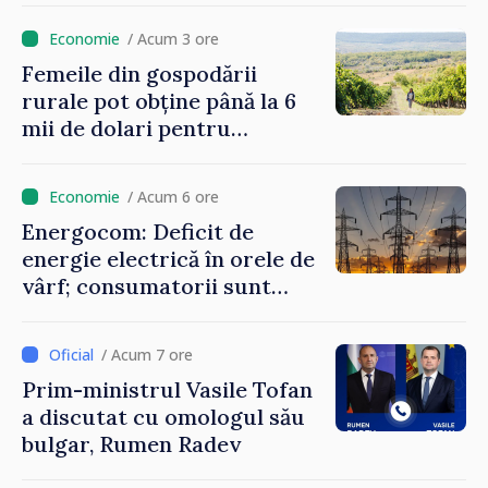
putem menține prețurile la
/ Acum 3 ore
un nivel mai mic”
Femeile din gospodării
rurale pot obține până la 6
mii de dolari pentru
investiții în afaceri verzi şi
durabile
/ Acum 6 ore
Energocom: Deficit de
energie electrică în orele de
vârf; consumatorii sunt
îndemnați să economisească
/ Acum 7 ore
Prim-ministrul Vasile Tofan
a discutat cu omologul său
bulgar, Rumen Radev