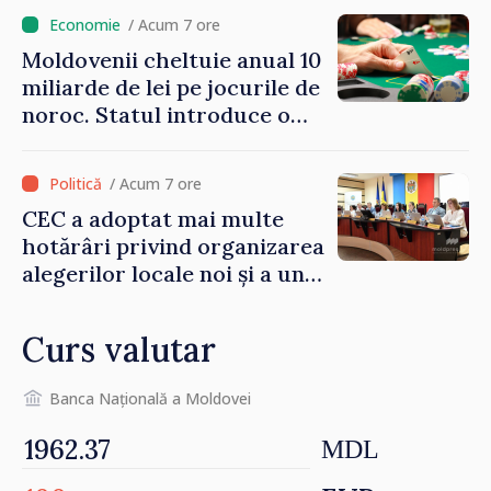
/ Acum 7 ore
Moldovenii cheltuie anual 10
miliarde de lei pe jocurile de
noroc. Statul introduce o
taxă de 6%, care va aduce
peste 500 de milioane de lei
/ Acum 7 ore
la buget
CEC a adoptat mai multe
hotărâri privind organizarea
alegerilor locale noi și a unui
referendum local în satul
Delacău, raionul Anenii Noi
Curs valutar
Banca Națională a Moldovei
MDL