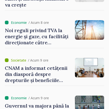
va crește
/ Acum 8 ore
Noi reguli privind TVA la
energie și gaze, cu facilități
direcționate către
consumatorii vulnerabili
/ Acum 9 ore
CNAM a informat cetățenii
din diasporă despre
drepturile și beneficiile
asigurării medicale
/ Acum 9 ore
Guvernul va majora până la