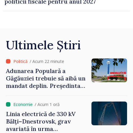
Ultimele Știri
/ Acum 22 minute
Adunarea Populară a
Găgăuziei trebuie să aibă un
mandat deplin. Președinta
Maia Sandu: „Alegerile să fie
libere și corecte””
/ Acum 1 oră
Linia electrică de 330 kV
Bălți–Dnestrovsk, grav
avariată în urma