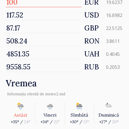
EUR
19.6237
USD
16.6982
GBP
22.5125
RON
3.8611
UAH
0.4045
RUB
0.2053
Vremea
Informația oferită de
meteo2.md
Astăzi
Vineri
Sîmbătă
Duminică
+35° /
24°
+34° /
22°
+30° /
21°
+27° /
20°