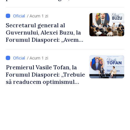
De Wever, au discutat
despre parcursul european
/ Acum 1 zi
al Republicii Moldova.
Secretarul general al
Guvernului, Alexei Buzu, la
Forumul Diasporei: „Avem
nevoie de fiecare dintre
dumneavoastră pentru a
/ Acum 1 zi
construi comunități mai
Premierul Vasile Tofan, la
puternice”
Forumul Diasporei: „Trebuie
să readucem optimismul
oamenilor și încrederea că
Republica Moldova merge în
direcția corectă”