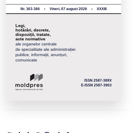
Nr. 363-366
Vineri, 07 august 2026
XXXIII
Legi,
hotărâri, decrete,
dispoziții, tratate,
acte normative
ale organelor centrale
de specialitate ale administrației
publice, informații, anunțuri,
comunicate
ISSN 2587-389X
E-ISSN 2587-3903