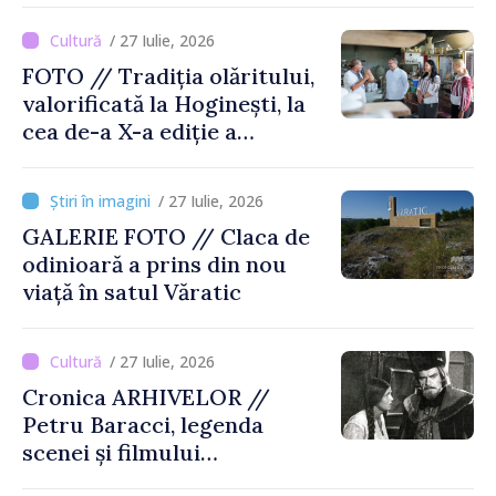
/ 27 Iulie, 2026
FOTO // Tradiția olăritului,
valorificată la Hoginești, la
cea de-a X-a ediție a
Târgului „La Vatra Olarului
Vasile Gonciari”
/ 27 Iulie, 2026
GALERIE FOTO // Claca de
odinioară a prins din nou
viață în satul Văratic
/ 27 Iulie, 2026
Cronica ARHIVELOR //
Petru Baracci, legenda
scenei și filmului
moldovenesc