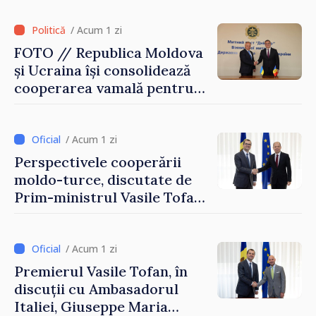
/ Acum 1 zi
FOTO // Republica Moldova
și Ucraina își consolidează
cooperarea vamală pentru
securizarea frontierei și
integrarea europeană.
Reuniune la Moghiliov-
/ Acum 1 zi
Podolsk
Perspectivele cooperării
moldo-turce, discutate de
Prim-ministrul Vasile Tofan
și Ambasadorul Turciei,
Uygar Mustafa Sertel
/ Acum 1 zi
Premierul Vasile Tofan, în
discuții cu Ambasadorul
Italiei, Giuseppe Maria