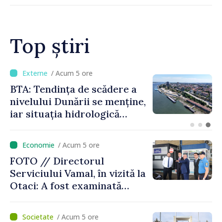
Top știri
/ Acum 2 ore
Energocom a asigurat
necesarul de energie
electrică pentru 8 august.
Compania îndeamnă
cetățenii să reducă
/ Acum 5 ore
consumul în orele de vârf
FOTO // Directorul
Serviciului Vamal, în vizită la
Otaci: A fost examinată
posibilitatea dotării Zonei de
control vamal cu un scanner
/ Acum 5 ore