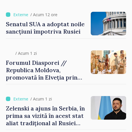
/ Acum 12 ore
Senatul SUA a adoptat noile
sancțiuni împotriva Rusiei
/ Acum 1 zi
Forumul Diasporei //
Republica Moldova,
promovată în Elveția prin
turism, investiții și
exporturi
/ Acum 1 zi
Zelenski a ajuns în Serbia, în
prima sa vizită în acest stat
aliat tradițional al Rusiei
după 2022