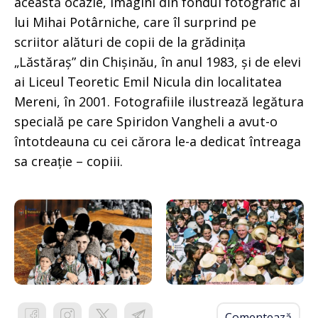
această ocazie, imagini din fondul fotografic al
lui Mihai Potârniche, care îl surprind pe
scriitor alături de copii de la grădinița
„Lăstăraș” din Chișinău, în anul 1983, și de elevi
ai Liceul Teoretic Emil Nicula din localitatea
Mereni, în 2001. Fotografiile ilustrează legătura
specială pe care Spiridon Vangheli a avut-o
întotdeauna cu cei cărora le-a dedicat întreaga
sa creație – copiii.
Comentează