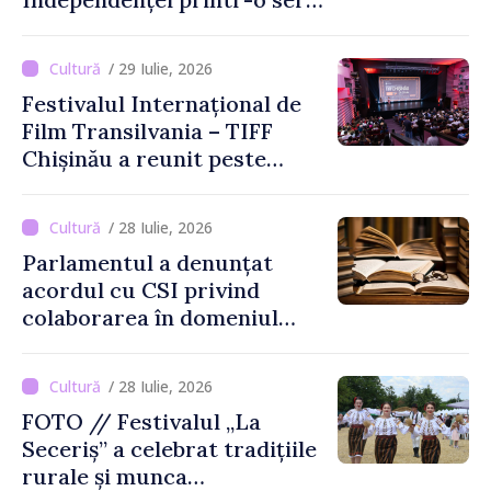
de evenimente
/ 29 Iulie, 2026
Festivalul Internațional de
Film Transilvania – TIFF
Chișinău a reunit peste
3.200 de spectatori la cea
de-a șasea ediție
/ 28 Iulie, 2026
Parlamentul a denunțat
acordul cu CSI privind
colaborarea în domeniul
cărții și poligrafiei
/ 28 Iulie, 2026
FOTO // Festivalul „La
Seceriș” a celebrat tradițiile
rurale și munca