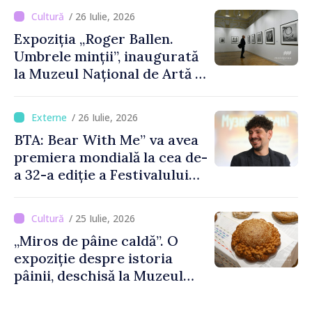
/ 26 Iulie, 2026
Expoziția „Roger Ballen.
Umbrele minții”, inaugurată
la Muzeul Național de Artă al
Moldovei
/ 26 Iulie, 2026
BTA: Bear With Me” va avea
premiera mondială la cea de-
a 32-a ediție a Festivalului
de Film de la Sarajevo, în
august
/ 25 Iulie, 2026
„Miros de pâine caldă”. O
expoziție despre istoria
pâinii, deschisă la Muzeul
Național de Istorie a
Moldovei