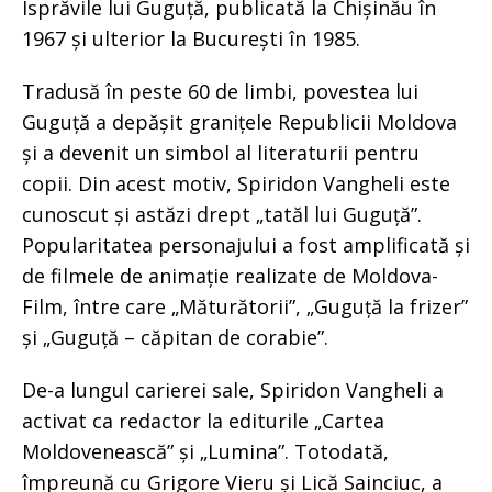
Isprăvile lui Guguță, publicată la Chișinău în
1967 și ulterior la București în 1985.
Tradusă în peste 60 de limbi, povestea lui
Guguță a depășit granițele Republicii Moldova
și a devenit un simbol al literaturii pentru
copii. Din acest motiv, Spiridon Vangheli este
cunoscut și astăzi drept „tatăl lui Guguță”.
Popularitatea personajului a fost amplificată și
de filmele de animație realizate de Moldova-
Film, între care „Măturătorii”, „Guguță la frizer”
și „Guguță – căpitan de corabie”.
De-a lungul carierei sale, Spiridon Vangheli a
activat ca redactor la editurile „Cartea
Moldovenească” și „Lumina”. Totodată,
împreună cu Grigore Vieru și Lică Sainciuc, a