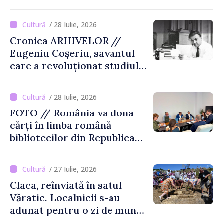
agricultorilor la Cîrnățeni
/ 28 Iulie, 2026
Cronica ARHIVELOR //
Eugeniu Coșeriu, savantul
care a revoluționat studiul
limbajului
/ 28 Iulie, 2026
FOTO // România va dona
cărți în limba română
bibliotecilor din Republica
Moldova
/ 27 Iulie, 2026
Claca, reînviată în satul
Văratic. Localnicii s-au
adunat pentru o zi de muncă
și voie bună