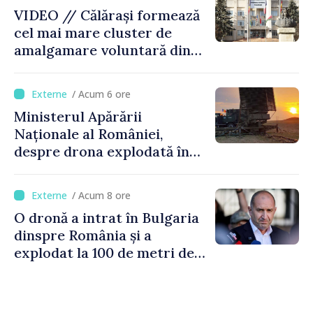
performant
VIDEO // Călărași formează
cel mai mare cluster de
amalgamare voluntară din
Republica Moldova. Consiliul
orășenesc a aprobat decizia
/ Acum 6 ore
finală
Ministerul Apărării
Naționale al României,
despre drona explodată în
Bulgaria: „Radarele noastre
nu au detectat niciun
/ Acum 8 ore
vehicul aerian”
O dronă a intrat în Bulgaria
dinspre România și a
explodat la 100 de metri de
graniță