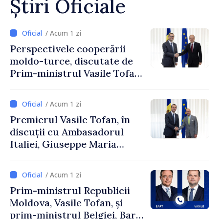
Știri Oficiale
/ Acum 1 zi
Perspectivele cooperării
moldo-turce, discutate de
Prim-ministrul Vasile Tofan
și Ambasadorul Turciei,
Uygar Mustafa Sertel
/ Acum 1 zi
Premierul Vasile Tofan, în
discuții cu Ambasadorul
Italiei, Giuseppe Maria
Perricone
/ Acum 1 zi
Prim-ministrul Republicii
Moldova, Vasile Tofan, și
prim-ministrul Belgiei, Bart