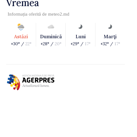
Vremea
Informația oferită de
meteo2.md
Astăzi
Duminică
Luni
Marţi
+30° /
22°
+28° /
20°
+29° /
17°
+32° /
17°