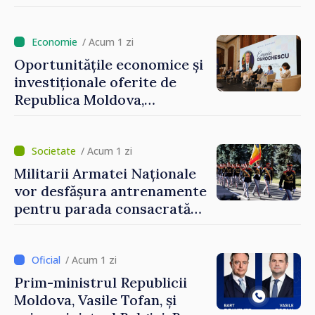
Perricone
/ Acum 1 zi
Oportunitățile economice și
investiționale oferite de
Republica Moldova,
prezentate de vicepremierul
Eugeniu Osmochescu, la
Forumul Diasporei
/ Acum 1 zi
Militarii Armatei Naționale
vor desfășura antrenamente
pentru parada consacrată
Zilei Independenței
/ Acum 1 zi
Prim-ministrul Republicii
Moldova, Vasile Tofan, și