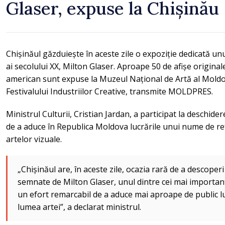
Glaser, expuse la Chișinău
Chișinăul găzduiește în aceste zile o expoziție dedicată unu
ai secolului XX, Milton Glaser. Aproape 50 de afișe original
american sunt expuse la Muzeul Național de Artă al Moldovei,
Festivalului Industriilor Creative, transmite MOLDPRES.
Ministrul Culturii, Cristian Jardan, a participat la deschidere
de a aduce în Republica Moldova lucrările unui nume de ref
artelor vizuale.
„Chișinăul are, în aceste zile, ocazia rară de a descoper
semnate de Milton Glaser, unul dintre cei mai importanți
un efort remarcabil de a aduce mai aproape de public l
lumea artei”, a declarat ministrul.