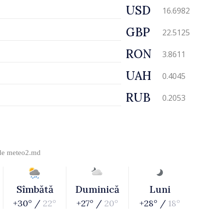
USD
16.6982
GBP
22.5125
RON
3.8611
UAH
0.4045
RUB
0.2053
 de
meteo2.md
Sîmbătă
Duminică
Luni
+30° /
22°
+27° /
20°
+28° /
18°