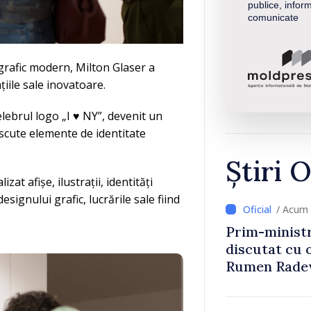
publice, inform
comunicate
grafic modern, Milton Glaser a
iile sale inovatoare.
lebrul logo „I ♥ NY”, devenit un
scute elemente de identitate
Știri O
at afișe, ilustrații, identități
esignului grafic, lucrările sale fiind
/ Acum 
Prim-ministr
discutat cu 
Rumen Rade