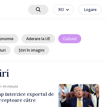
RO
Logare
onomie
Aderare la UE
Cultură
iuri
Știri în imagini
iri
cum 1 oră
ează transportatorii
ericuloase asupra
porite pe timp de