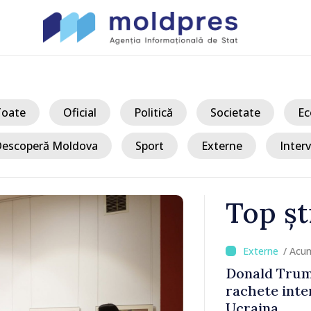
Toate
Oficial
Politică
Societate
Ec
escoperă Moldova
Sport
Externe
Interv
Top șt
/ A
 exportul de
ANTA avertiz
ătre
de mărfuri p
riscurilor s