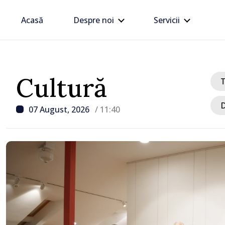
Acasă
Despre noi
Servicii
Cultură
D
07 August, 2026
/ 11:40
/ Acum 44 minute
Donald Trump interzice
rachete interceptoare c
Ucraina