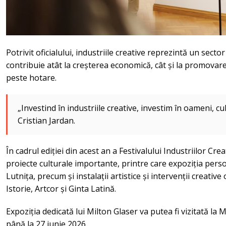
Potrivit oficialului, industriile creative reprezintă un secto
contribuie atât la creșterea economică, cât și la promovar
peste hotare.
„Investind în industriile creative, investim în oameni, cult
Cristian Jardan.
În cadrul ediției din acest an a Festivalului Industriilor Crea
proiecte culturale importante, printre care expoziția perso
Lutnița, precum și instalații artistice și intervenții creati
Istorie, Artcor și Ginta Latină.
Expoziția dedicată lui Milton Glaser va putea fi vizitată la
până la 27 iunie 2026.