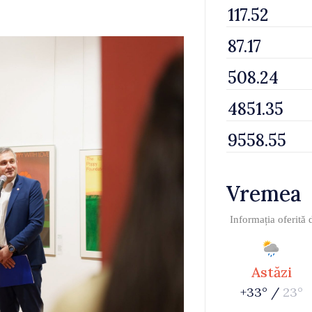
Vremea
Informația oferită
Astăzi
+33° /
23°