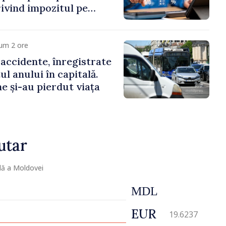
rivind impozitul pe
iliare, taxele locale și
um 2 ore
 accidente, înregistrate
ul anului în capitală.
e și-au pierdut viața
utar
lă a Moldovei
MDL
EUR
19.6237