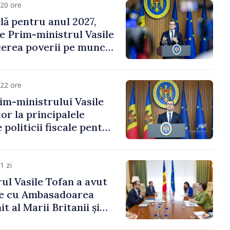
20 ore
ală pentru anul 2027,
e Prim-ministrul Vasile
erea poverii pe muncă,
vestițiilor și o taxare
lă
22 ore
im-ministrului Vasile
or la principalele
 politicii fiscale pentru
1 zi
ul Vasile Tofan a avut
re cu Ambasadoarea
t al Marii Britanii și
Nord, Fern Horine