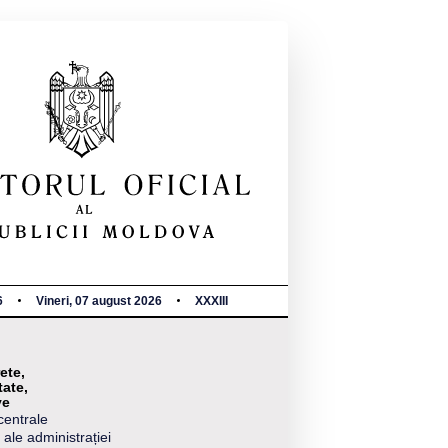
6
Vineri, 07 august 2026
XXXIII
ete,
tate,
ve
centrale
 ale administrației