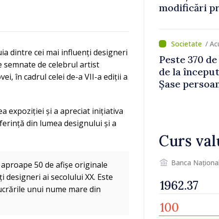
modificări p
bunurile imob
rutiere
/ Ac
ia dintre cei mai influenți designeri
Peste 370 de
e semnate de celebrul artist
de la început
 în cadrul celei de-a VII-a ediții a
Șase persoan
a expoziției și a apreciat inițiativa
erință din lumea designului și a
Curs val
Banca Naționa
i aproape 50 de afișe originale
 designeri ai secolului XX. Este
ucrările unui nume mare din