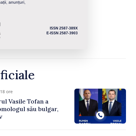
ații, anunțuri,
ISSN 2587-389X
E-ISSN 2587-3903
ficiale
18 ore
ul Vasile Tofan a
omologul său bulgar,
v