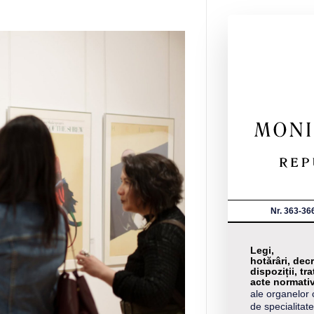
Nr. 363-36
Legi,
hotărâri, decr
dispoziții, tra
acte normati
ale organelor 
de specialitate