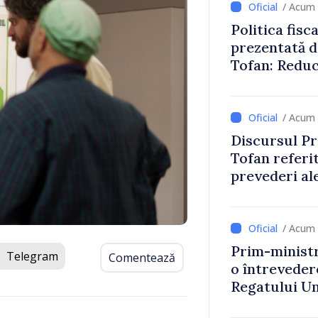
/ Acum 
Politica fisc
prezentată d
Tofan: Reduc
stimularea in
mai echitabi
/ Acum 
Discursul Pr
Tofan referit
prevederi ale
anul 2027
/ Acum 
Prim-ministr
Telegram
Comentează
o întrevede
Regatului Uni
Irlandei de 