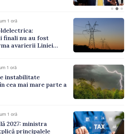
cum 1 oră
delectrica:
 finali nu au fost
rma avarierii Liniei
ovsk. Lucrările de
 fi efectuate în regim
um 1 oră
e instabilitate
în cea mai mare parte a
cum 1 oră
ală 2027: ministra
plică principalele