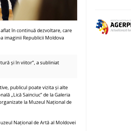
r aflat în continuă dezvoltare, care
ea imaginii Republicii Moldova
ură și în viitor”, a subliniat
tive, publicul poate vizita și alte
nală „Lică Sainciuc” de la Galeria
ve organizate la Muzeul Național de
 Muzeul Național de Artă al Moldovei