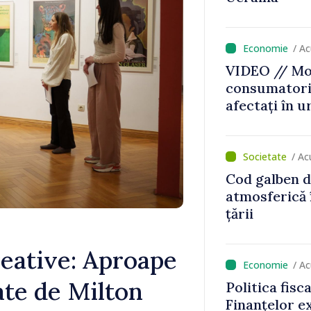
caniculă
/ A
VIDEO // Mol
consumatorii
afectați în u
Bălți–Dnestr
reparație vor
prioritar
/ Ac
Cod galben d
atmosferică 
țării
reative: Aproape
/ A
ate de Milton
Politica fisc
Finanțelor ex