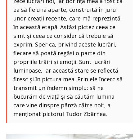
zece lucrări noi, iar dorința mea a fost ca
ea să fie una aparte, construită în jurul
unor creații recente, care mă reprezintă
în această etapă. Astăzi pictez ceea ce
simt și ceea ce consider că trebuie să
exprim. Sper ca, privind aceste lucrări,
fiecare să poată regăsi o parte din
propriile trăiri și emoții. Sunt lucrări
luminoase, iar această stare se reflectă
firesc și în pictura mea. Prin ele încerc să
transmit un îndemn simplu: să ne
bucurăm de viață și să căutăm lumina
care vine dinspre pânză către noi”, a
menționat pictorul Tudor Zbârnea.