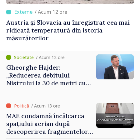
/ Acum 12 ore
Austria și Slovacia au înregistrat cea mai
ridicată temperatură din istoria
măsurătorilor
/ Acum 12 ore
Gheorghe Hajder:
„Reducerea debitului
Nistrului la 30 de metri cubi
pe secundă ar însemna o
„catastrofă naturală”
/ Acum 13 ore
MAE condamnă încălcarea
spațiului aerian după
descoperirea fragmentelor
dronei de la Văleni