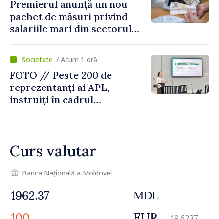
Premierul anunță un nou
pachet de măsuri privind
salariile mari din sectorul
public
/ Acum 1 oră
FOTO // Peste 200 de
reprezentanți ai APL,
instruiți în cadrul
Platformelor Locale de
Mediu privind aplicarea a
două regulamente din
Curs valutar
domeniu
Banca Națională a Moldovei
MDL
EUR
19.6237