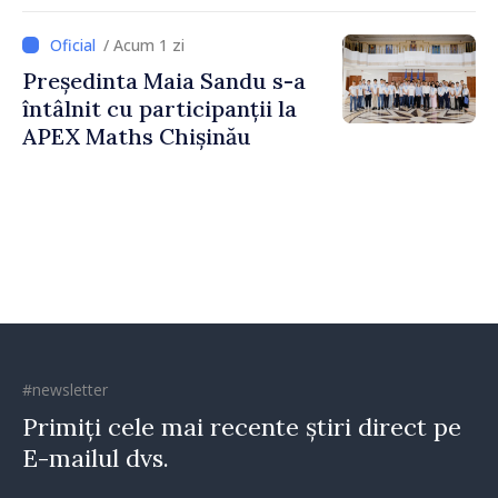
pentru Comunicare
Strategică și Contracarare a
/ Acum 1 zi
Dezinformării
Președinta Maia Sandu s-a
întâlnit cu participanții la
APEX Maths Chișinău
#newsletter
Primiți cele mai recente știri direct pe
E-mailul dvs.