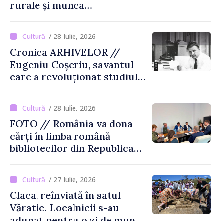
rurale și munca
agricultorilor la Cîrnățeni
/ 28 Iulie, 2026
Cronica ARHIVELOR //
Eugeniu Coșeriu, savantul
care a revoluționat studiul
limbajului
/ 28 Iulie, 2026
FOTO // România va dona
cărți în limba română
bibliotecilor din Republica
Moldova
/ 27 Iulie, 2026
Claca, reînviată în satul
Văratic. Localnicii s-au
adunat pentru o zi de muncă