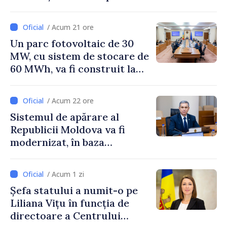
/ Acum 21 ore
Un parc fotovoltaic de 30
MW, cu sistem de stocare de
60 MWh, va fi construit la
Vadul lui Vodă
/ Acum 22 ore
Sistemul de apărare al
Republicii Moldova va fi
modernizat, în baza
Programului de
implementare a Strategiei
/ Acum 1 zi
Naționale de Apărare
Șefa statului a numit-o pe
Liliana Vițu în funcția de
directoare a Centrului