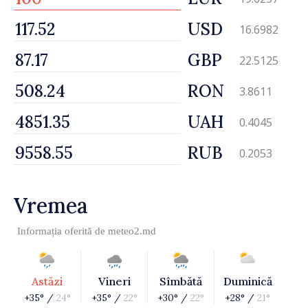
USD
16.6982
GBP
22.5125
RON
3.8611
UAH
0.4045
RUB
0.2053
Vremea
Informația oferită de
meteo2.md
Astăzi
Vineri
Sîmbătă
Duminică
+35° /
24°
+35° /
22°
+30° /
22°
+28° /
21°