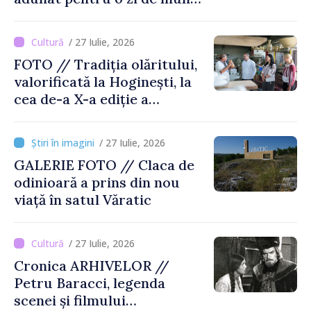
și voie bună
/ 27 Iulie, 2026
FOTO // Tradiția olăritului,
valorificată la Hoginești, la
cea de-a X-a ediție a
Târgului „La Vatra Olarului
Vasile Gonciari”
/ 27 Iulie, 2026
GALERIE FOTO // Claca de
odinioară a prins din nou
viață în satul Văratic
/ 27 Iulie, 2026
Cronica ARHIVELOR //
Petru Baracci, legenda
scenei și filmului