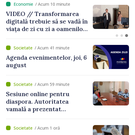
/ Acum 5 minute
Guvernul intensifică
măsurile pentru a evita o
criză a apei în Chișinău
/ Acum 41 minute
Agenda evenimentelor, joi, 6
august
/ Acum 59 minute
Sesiune online pentru
diaspora. Autoritatea
vamală a prezentat
facilitățile oferite la
revenirea în țară
/ Acum 1 oră