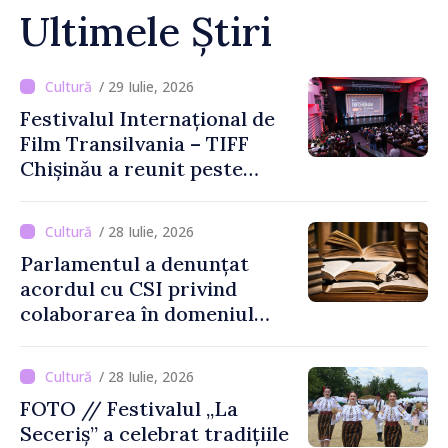
Ultimele Știri
/ 29 Iulie, 2026
Festivalul Internațional de
Film Transilvania – TIFF
Chișinău a reunit peste
3.200 de spectatori la cea
de-a șasea ediție
/ 28 Iulie, 2026
Parlamentul a denunțat
acordul cu CSI privind
colaborarea în domeniul
cărții și poligrafiei
/ 28 Iulie, 2026
FOTO // Festivalul „La
Seceriș” a celebrat tradițiile