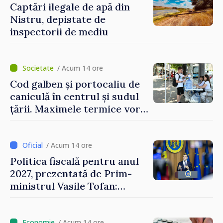
Captări ilegale de apă din
Nistru, depistate de
inspectorii de mediu
/ Acum 14 ore
Cod galben și portocaliu de
caniculă în centrul și sudul
țării. Maximele termice vor
ajunge până la 37°C
/ Acum 14 ore
Politica fiscală pentru anul
2027, prezentată de Prim-
ministrul Vasile Tofan:
Reducerea poverii pe muncă,
stimularea investițiilor și o
/ Acum 14 ore