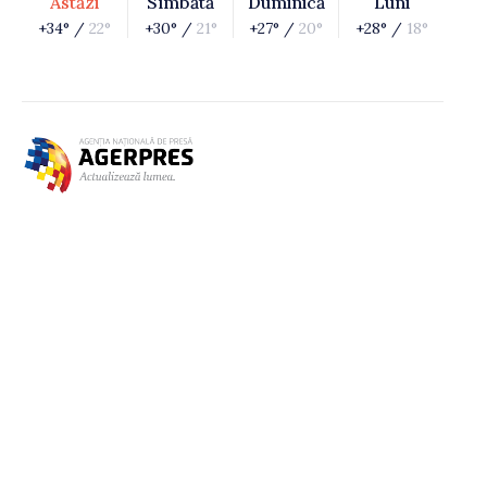
Astăzi
Sîmbătă
Duminică
Luni
+34° /
22°
+30° /
21°
+27° /
20°
+28° /
18°