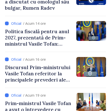
a discutat cu omologul său
bulgar, Rumen Radev
/ Acum 14 ore
Politica fiscală pentru anul
2027, prezentată de Prim-
ministrul Vasile Tofan:
Reducerea poverii pe muncă,
stimularea investițiilor și o
/ Acum 16 ore
taxare mai echitabilă
Discursul Prim-ministrului
Vasile Tofan referitor la
principalele prevederi ale
politicii fiscale pentru anul
2027
/ Acum 19 ore
Prim-ministrul Vasile Tofan
a avut o întrevedere cu