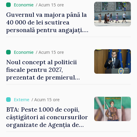
/ Acum 15 ore
Guvernul va majora până la
40 000 de lei scutirea
personală pentru angajați.
Vasile Tofan: „Aproape 800
de milioane de lei îi lăsăm
oamenilor”
/ Acum 15 ore
Noul concept al politicii
fiscale pentru 2027,
prezentat de premierul
Vasile Tofan: „Taxăm mai
puțin munca, stimulăm
investițiile, taxăm viciile și
/ Acum 15 ore
echilibrăm taxarea
BTA: Peste 1.000 de copii,
consumului”
câștigători ai concursurilor
organizate de Agenția de
Stat pentru Bulgarii din