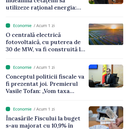
îndeamnă cetățenii să
utilizeze rațional energia:
„Ca să nu plătim costuri mai
mari, trebuie să
/ Acum 1 zi
economisim”
O centrală electrică
fotovoltaică, cu puterea de
30 de MW, va fi construită la
Vadul lui Vodă
/ Acum 1 zi
Conceptul politicii fiscale va
fi prezentat joi. Premierul
Vasile Tofan: „Vom taxa
munca mai puțin, vom
încuraja investițiile, vom
/ Acum 1 zi
taxa mai mult viciile și
Încasările Fiscului la buget
foarte atent vom uniformiza
s-au majorat cu 10,9% în
anumite taxe”