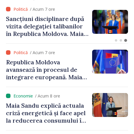
/ Acum 5 ore
Adunarea Populară a
Găgăuziei trebuie să aibă un
mandat deplin. Președinta
Maia Sandu: „Alegerile să fie
libere și corecte””
/ Acum 7 ore
Republica Moldova
avansează în procesul de
integrare europeană. Maia
Sandu: „Nu ne blochează
niciun stat”
/ Acum 8 ore
Maia Sandu explică actuala
criză energetică și face apel
la reducerea consumului în
orele de vârf: „Doar astfel