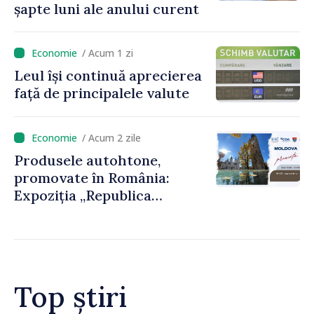
șapte luni ale anului curent
/ Acum 1 zi
Leul își continuă aprecierea
față de principalele valute
/ Acum 2 zile
Produsele autohtone,
promovate în România:
Expoziția „Republica
Moldova prezintă” va fi
organizată la Baia Mare
Top știri