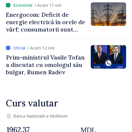
putem menține prețurile la
/ Acum 11 ore
un nivel mai mic”
Energocom: Deficit de
energie electrică în orele de
vârf; consumatorii sunt
îndemnați să economisească
/ Acum 12 ore
Prim-ministrul Vasile Tofan
a discutat cu omologul său
bulgar, Rumen Radev
Curs valutar
Banca Națională a Moldovei
MDL