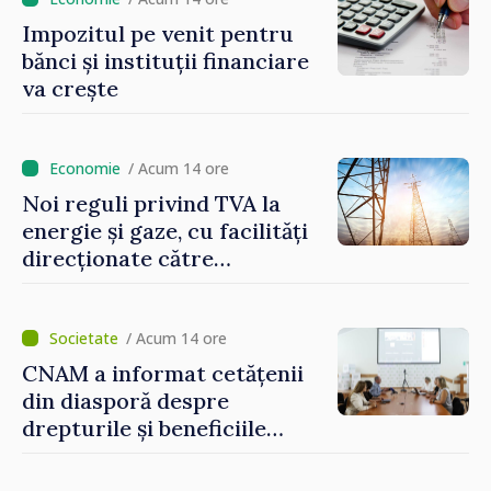
taxare mai echitabilă
Impozitul pe venit pentru
bănci și instituții financiare
va crește
/ Acum 14 ore
Noi reguli privind TVA la
energie și gaze, cu facilități
direcționate către
consumatorii vulnerabili
/ Acum 14 ore
CNAM a informat cetățenii
din diasporă despre
drepturile și beneficiile
asigurării medicale