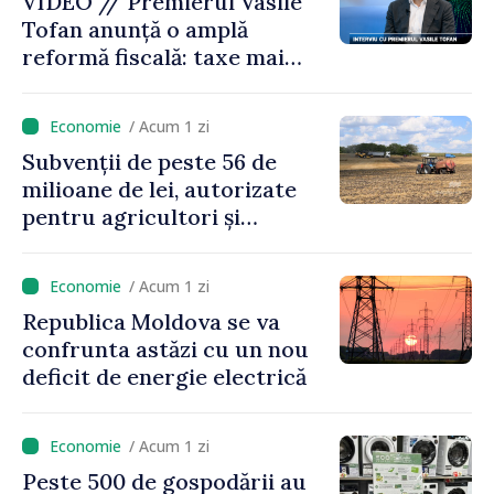
VIDEO // Premierul Vasile
Tofan anunță o amplă
reformă fiscală: taxe mai
mici pe muncă, impozite mai
mari pentru bănci, tutun și
/ Acum 1 zi
jocurile de noroc
Subvenții de peste 56 de
milioane de lei, autorizate
pentru agricultori și
proiecte de dezvoltare
rurală în luna iulie
/ Acum 1 zi
Republica Moldova se va
confrunta astăzi cu un nou
deficit de energie electrică
/ Acum 1 zi
Peste 500 de gospodării au