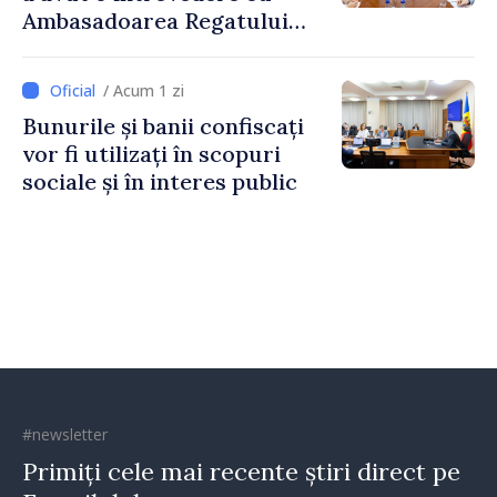
Ambasadoarea Regatului
Unit al Marii Britanii și
Irlandei de Nord, Fern
/ Acum 1 zi
Horine
Bunurile și banii confiscați
vor fi utilizați în scopuri
sociale și în interes public
#newsletter
Primiți cele mai recente știri direct pe