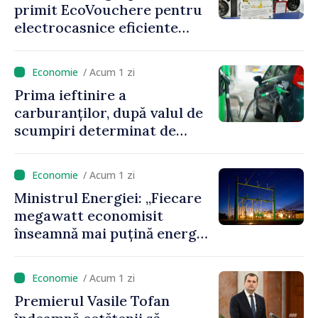
primit EcoVouchere pentru
electrocasnice eficiente
energetic
/ Acum 1 zi
Prima ieftinire a
carburanților, după valul de
scumpiri determinat de
situația externă: ANRE
anunță prețuri mai mici la
/ Acum 1 zi
benzină și motorină
Ministrul Energiei: „Fiecare
megawatt economisit
înseamnă mai puțină energie
cumpărată la prețuri foarte
ridicate”
/ Acum 1 zi
Premierul Vasile Tofan