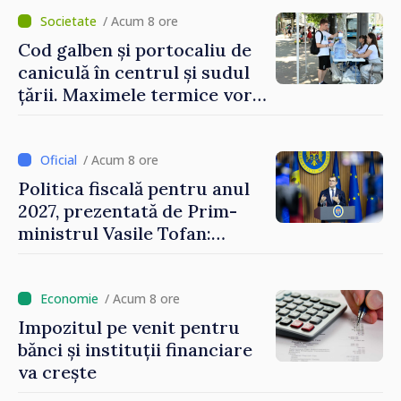
/ Acum 8 ore
Cod galben și portocaliu de
caniculă în centrul și sudul
țării. Maximele termice vor
ajunge până la 37°C
/ Acum 8 ore
Politica fiscală pentru anul
2027, prezentată de Prim-
ministrul Vasile Tofan:
Reducerea poverii pe muncă,
stimularea investițiilor și o
taxare mai echitabilă
/ Acum 8 ore
Impozitul pe venit pentru
bănci și instituții financiare
va crește