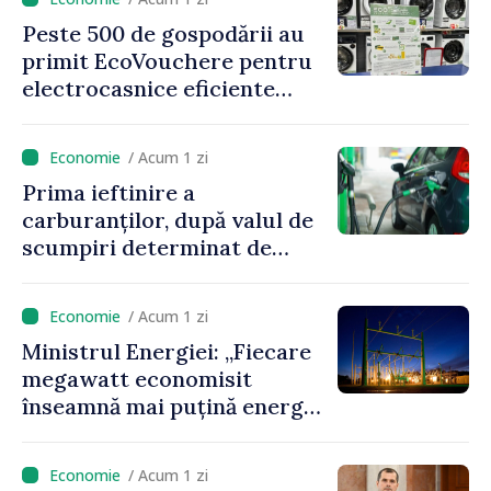
Peste 500 de gospodării au
primit EcoVouchere pentru
electrocasnice eficiente
energetic
/ Acum 1 zi
Prima ieftinire a
carburanților, după valul de
scumpiri determinat de
situația externă: ANRE
anunță prețuri mai mici la
/ Acum 1 zi
benzină și motorină
Ministrul Energiei: „Fiecare
megawatt economisit
înseamnă mai puțină energie
cumpărată la prețuri foarte
ridicate”
/ Acum 1 zi