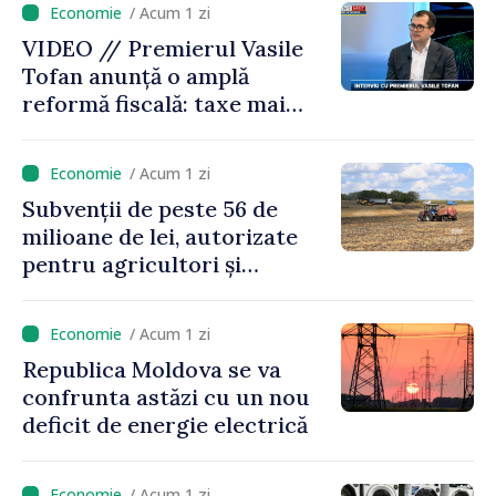
/ Acum 1 zi
VIDEO // Premierul Vasile
Tofan anunță o amplă
reformă fiscală: taxe mai
mici pe muncă, impozite mai
mari pentru bănci, tutun și
/ Acum 1 zi
jocurile de noroc
Subvenții de peste 56 de
milioane de lei, autorizate
pentru agricultori și
proiecte de dezvoltare
rurală în luna iulie
/ Acum 1 zi
Republica Moldova se va
confrunta astăzi cu un nou
deficit de energie electrică
/ Acum 1 zi