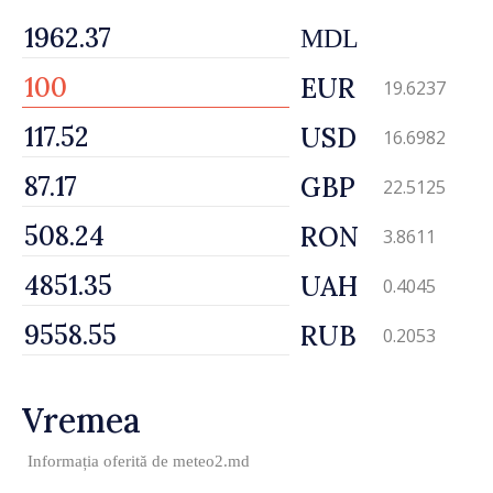
MDL
EUR
19.6237
USD
16.6982
GBP
22.5125
RON
3.8611
UAH
0.4045
RUB
0.2053
Vremea
Informația oferită de
meteo2.md