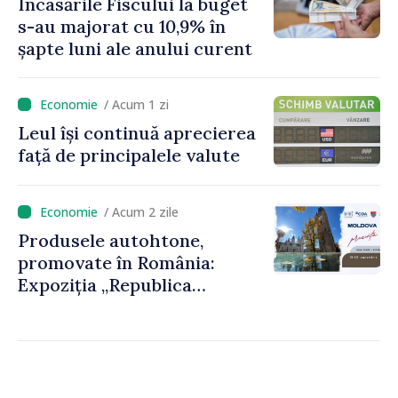
Încasările Fiscului la buget
foarte atent vom uniformiza
s-au majorat cu 10,9% în
anumite taxe”
șapte luni ale anului curent
/ Acum 1 zi
Leul își continuă aprecierea
față de principalele valute
/ Acum 2 zile
Produsele autohtone,
promovate în România:
Expoziția „Republica
Moldova prezintă” va fi
organizată la Baia Mare