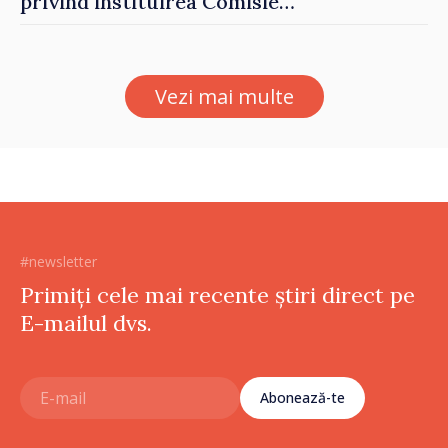
privind instituirea Comisiei
Internaționale de Reclamații
pentru Ucraina, publicată în
Monitorul Oficial
Vezi mai multe
#newsletter
Primiți cele mai recente știri direct pe
E-mailul dvs.
Abonează-te