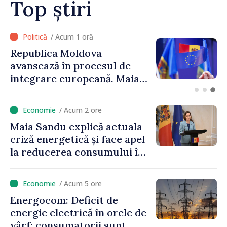
Top știri
/ Acum 40 minute
Linia electrică de 330 kV
Bălți–Dnestrovsk, grav
avariată în urma
calamităților naturale
/ Acum 2 ore
Maia Sandu explică actuala
criză energetică și face apel
la reducerea consumului în
orele de vârf: „Doar astfel
putem menține prețurile la
/ Acum 5 ore
un nivel mai mic”
Energocom: Deficit de
energie electrică în orele de
vârf; consumatorii sunt