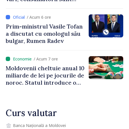
îndemnați să economisească
/ Acum 6 ore
Prim-ministrul Vasile Tofan
a discutat cu omologul său
bulgar, Rumen Radev
/ Acum 7 ore
Moldovenii cheltuie anual 10
miliarde de lei pe jocurile de
noroc. Statul introduce o
taxă de 6%, care va aduce
peste 500 de milioane de lei
la buget
Curs valutar
Banca Națională a Moldovei