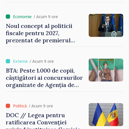
Vasile Tofan: „Aproape 800
de milioane de lei îi lăsăm
oamenilor”
/ Acum 9 ore
Noul concept al politicii
fiscale pentru 2027,
prezentat de premierul
Vasile Tofan: „Taxăm mai
puțin munca, stimulăm
investițiile, taxăm viciile și
/ Acum 9 ore
echilibrăm taxarea
BTA: Peste 1.000 de copii,
consumului”
câștigători ai concursurilor
organizate de Agenția de
Stat pentru Bulgarii din
Străinătate, vor fi premiați
/ Acum 9 ore
DOC // Legea pentru
ratificarea Convenției