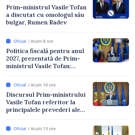
Prim-ministrul Vasile Tofan
a discutat cu omologul său
bulgar, Rumen Radev
/ Acum 8 ore
Politica fiscală pentru anul
2027, prezentată de Prim-
ministrul Vasile Tofan:
Reducerea poverii pe muncă,
stimularea investițiilor și o
/ Acum 10 ore
taxare mai echitabilă
Discursul Prim-ministrului
Vasile Tofan referitor la
principalele prevederi ale
politicii fiscale pentru anul
2027
/ Acum 13 ore