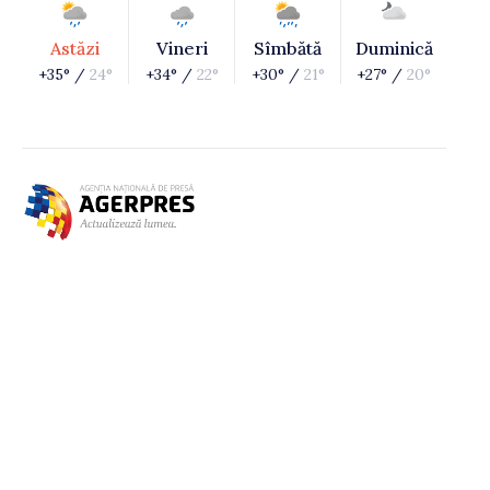
Astăzi
Vineri
Sîmbătă
Duminică
+35° /
24°
+34° /
22°
+30° /
21°
+27° /
20°