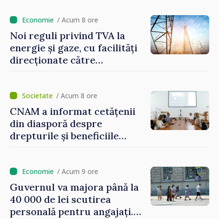
/ Acum 8 ore
Noi reguli privind TVA la
energie și gaze, cu facilități
direcționate către
consumatorii vulnerabili
/ Acum 8 ore
CNAM a informat cetățenii
din diasporă despre
drepturile și beneficiile
asigurării medicale
/ Acum 9 ore
Guvernul va majora până la
40 000 de lei scutirea
personală pentru angajați.