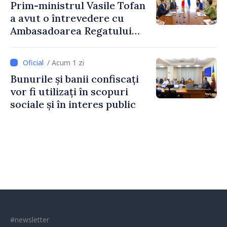
Prim-ministrul Vasile Tofan
a avut o întrevedere cu
Ambasadoarea Regatului
Unit al Marii Britanii și
Irlandei de Nord, Fern
/ Acum 1 zi
Horine
Bunurile și banii confiscați
vor fi utilizați în scopuri
sociale și în interes public
#newsletter