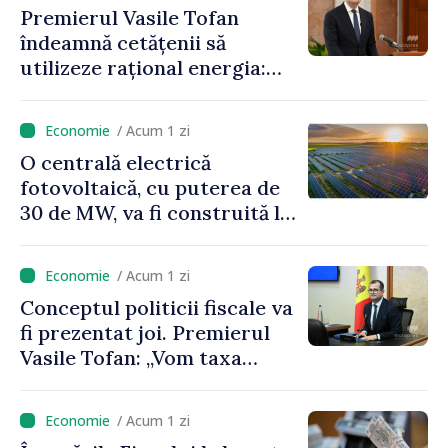
Premierul Vasile Tofan
îndeamnă cetățenii să
utilizeze rațional energia:
„Ca să nu plătim costuri mai
mari, trebuie să
/ Acum 1 zi
economisim”
O centrală electrică
fotovoltaică, cu puterea de
30 de MW, va fi construită la
Vadul lui Vodă
/ Acum 1 zi
Conceptul politicii fiscale va
fi prezentat joi. Premierul
Vasile Tofan: „Vom taxa
munca mai puțin, vom
încuraja investițiile, vom
/ Acum 1 zi
taxa mai mult viciile și