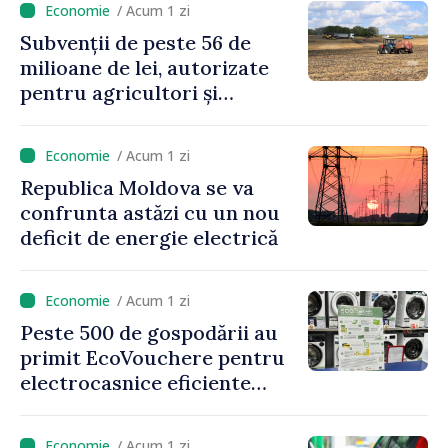
/ Acum 1 zi
jocurile de noroc
Subvenții de peste 56 de
milioane de lei, autorizate
pentru agricultori și
proiecte de dezvoltare
rurală în luna iulie
/ Acum 1 zi
Republica Moldova se va
confrunta astăzi cu un nou
deficit de energie electrică
/ Acum 1 zi
Peste 500 de gospodării au
primit EcoVouchere pentru
electrocasnice eficiente
energetic
/ Acum 1 zi