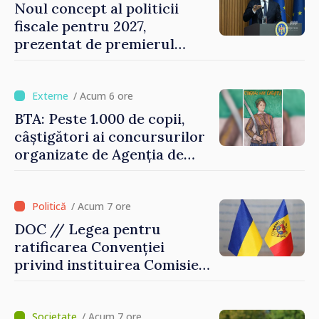
Noul concept al politicii
fiscale pentru 2027,
prezentat de premierul
Vasile Tofan: „Taxăm mai
puțin munca, stimulăm
investițiile, taxăm viciile și
/ Acum 6 ore
echilibrăm taxarea
BTA: Peste 1.000 de copii,
consumului”
câștigători ai concursurilor
organizate de Agenția de
Stat pentru Bulgarii din
Străinătate, vor fi premiați
/ Acum 7 ore
DOC // Legea pentru
ratificarea Convenției
privind instituirea Comisiei
Internaționale de Reclamații
pentru Ucraina, publicată în
Monitorul Oficial
/ Acum 7 ore