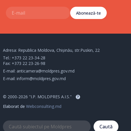
Abonează-te
Adresa: Republica Moldova, Chișinău, str.Puskin, 22
Tel.:
+373 22 23-34-28
Fax: +373 22 23-26-98
E-mail:
anticamera@moldpres.gov.md
E-mail:
inform@moldpres.gov.md
© 2000-2026 "I.P. MOLDPRES A.I.S."
?
Elaborat de
Webconsulting.md
Caută