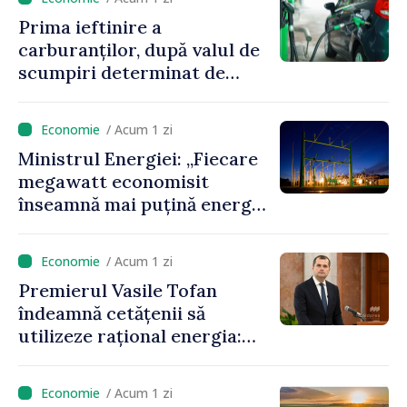
Prima ieftinire a
carburanților, după valul de
scumpiri determinat de
situația externă: ANRE
anunță prețuri mai mici la
/ Acum 1 zi
benzină și motorină
Ministrul Energiei: „Fiecare
megawatt economisit
înseamnă mai puțină energie
cumpărată la prețuri foarte
ridicate”
/ Acum 1 zi
Premierul Vasile Tofan
îndeamnă cetățenii să
utilizeze rațional energia:
„Ca să nu plătim costuri mai
mari, trebuie să
/ Acum 1 zi
economisim”