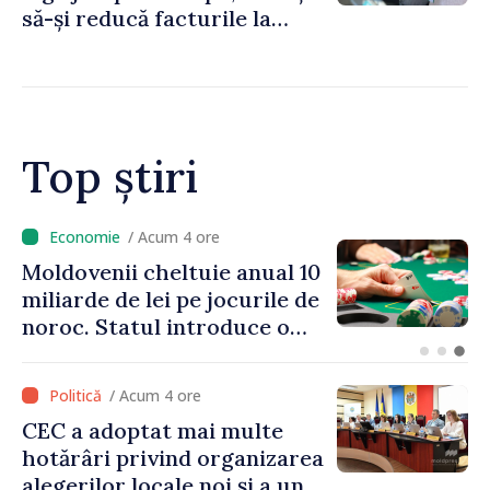
să-și reducă facturile la
energie prin sprijinul oferit
de Programul EcoVoucher
Top știri
/ Acum 3 ore
Energocom: Deficit de
energie electrică în orele de
vârf; consumatorii sunt
îndemnați să economisească
/ Acum 4 ore
CEC a adoptat mai multe
hotărâri privind organizarea
alegerilor locale noi și a unui