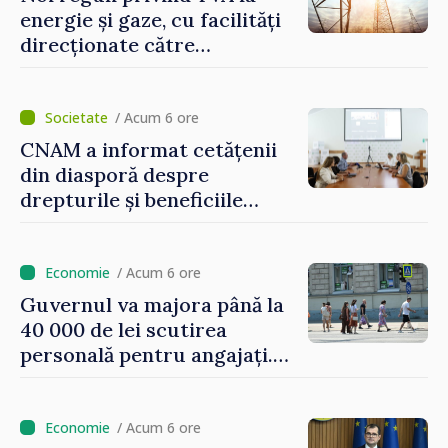
energie și gaze, cu facilități
direcționate către
consumatorii vulnerabili
/ Acum 6 ore
CNAM a informat cetățenii
din diasporă despre
drepturile și beneficiile
asigurării medicale
/ Acum 6 ore
Guvernul va majora până la
40 000 de lei scutirea
personală pentru angajați.
Vasile Tofan: „Aproape 800
de milioane de lei îi lăsăm
oamenilor”
/ Acum 6 ore