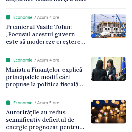
referendum local în satul
Delacău, raionul Anenii Noi
/ Acum 4 ore
Premierul Vasile Tofan:
„Focusul acestui guvern
este să modereze creșterea
prețurilor la imobiliare”
/ Acum 4 ore
Ministra Finanțelor explică
principalele modificări
propuse la politica fiscală
2027 privind impozitul pe
venit
/ Acum 5 ore
Autoritățile au redus
semnificativ deficitul de
energie prognozat pentru