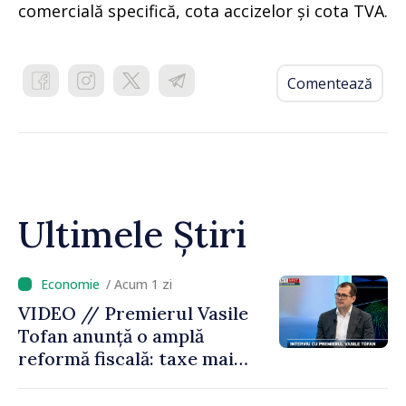
comercială specifică, cota accizelor și cota TVA.
Comentează
Ultimele Știri
/ Acum 1 zi
VIDEO // Premierul Vasile
Tofan anunță o amplă
reformă fiscală: taxe mai
mici pe muncă, impozite mai
mari pentru bănci, tutun și