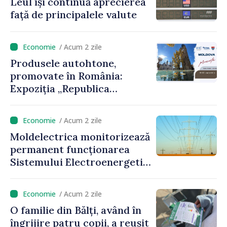
Leul își continuă aprecierea
față de principalele valute
/ Acum 2 zile
Produsele autohtone,
promovate în România:
Expoziția „Republica
Moldova prezintă” va fi
organizată la Baia Mare
/ Acum 2 zile
Moldelectrica monitorizează
permanent funcționarea
Sistemului Electroenergetic
Național, în contextul
deficitului estimat de
/ Acum 2 zile
energie
O familie din Bălți, având în
îngrijire patru copii, a reușit