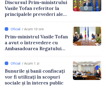
Discursul Prim-ministrului
Vasile Tofan referitor la
principalele prevederi ale
politicii fiscale pentru anul
2027
/ Acum 10 ore
Prim-ministrul Vasile Tofan
a avut o întrevedere cu
Ambasadoarea Regatului
Unit al Marii Britanii și
Irlandei de Nord, Fern
/ Acum 1 zi
Horine
Bunurile și banii confiscați
vor fi utilizați în scopuri
sociale și în interes public