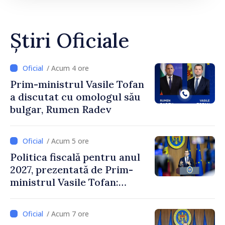
Știri Oficiale
/ Acum 4 ore
Prim-ministrul Vasile Tofan
a discutat cu omologul său
bulgar, Rumen Radev
/ Acum 5 ore
Politica fiscală pentru anul
2027, prezentată de Prim-
ministrul Vasile Tofan:
Reducerea poverii pe muncă,
stimularea investițiilor și o
/ Acum 7 ore
taxare mai echitabilă