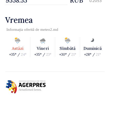
RUB
0.2053
Vremea
Informația oferită de
meteo2.md
Astăzi
Vineri
Sîmbătă
Duminică
+35° /
24°
+35° /
23°
+30° /
21°
+28° /
21°