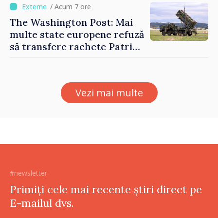
/ Acum 7 ore
The Washington Post: Mai
multe state europene refuză
să transfere rachete Patriot
Ucrainei
Vezi mai multe
#newsletter
Primiți cele mai recente știri direct pe
E-mailul dvs.