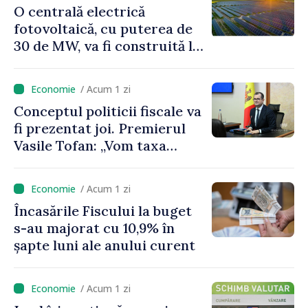
O centrală electrică
fotovoltaică, cu puterea de
30 de MW, va fi construită la
Vadul lui Vodă
/ Acum 1 zi
Conceptul politicii fiscale va
fi prezentat joi. Premierul
Vasile Tofan: „Vom taxa
munca mai puțin, vom
încuraja investițiile, vom
/ Acum 1 zi
taxa mai mult viciile și
Încasările Fiscului la buget
foarte atent vom uniformiza
s-au majorat cu 10,9% în
anumite taxe”
șapte luni ale anului curent
/ Acum 1 zi