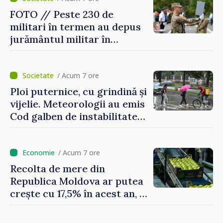
FOTO // Peste 230 de
militari în termen au depus
jurământul militar în
garnizoana Chișinău
/ Acum 7 ore
Ploi puternice, cu grindină și
vijelie. Meteorologii au emis
Cod galben de instabilitate
atmosferică
/ Acum 7 ore
Recolta de mere din
Republica Moldova ar putea
crește cu 17,5% în acest an, în
timp ce producția din UE
este estimată în scădere