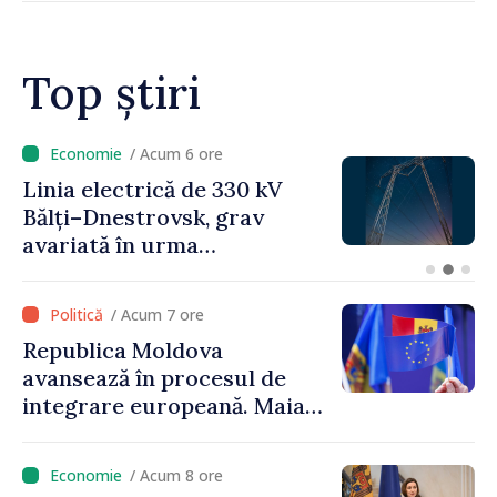
Top știri
/ Acum 7 ore
Sancțiuni disciplinare după
vizita delegației talibanilor
în Republica Moldova. Maia
Sandu: „Este rușinos că
oameni cu funcții înalte nu
/ Acum 7 ore
cunosc politica statului”
Republica Moldova
avansează în procesul de
integrare europeană. Maia
Sandu: „Nu ne blochează
niciun stat”
/ Acum 8 ore