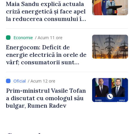
Maia Sandu explică actuala
criză energetică și face apel
la reducerea consumului în
orele de vârf: „Doar astfel
putem menține prețurile la
/ Acum 11 ore
un nivel mai mic”
Energocom: Deficit de
energie electrică în orele de
vârf; consumatorii sunt
îndemnați să economisească
/ Acum 12 ore
Prim-ministrul Vasile Tofan
a discutat cu omologul său
bulgar, Rumen Radev