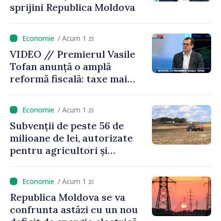
sprijini Republica Moldova
/ Acum 1 zi
VIDEO // Premierul Vasile
Tofan anunță o amplă
reformă fiscală: taxe mai
mici pe muncă, impozite mai
mari pentru bănci, tutun și
/ Acum 1 zi
jocurile de noroc
Subvenții de peste 56 de
milioane de lei, autorizate
pentru agricultori și
proiecte de dezvoltare
rurală în luna iulie
/ Acum 1 zi
Republica Moldova se va
confrunta astăzi cu un nou