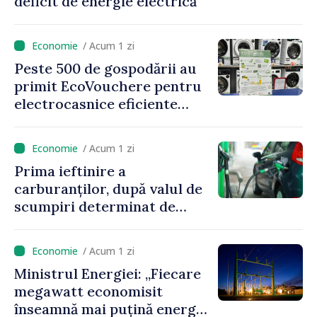
deficit de energie electrică
/ Acum 1 zi
Peste 500 de gospodării au
primit EcoVouchere pentru
electrocasnice eficiente
energetic
/ Acum 1 zi
Prima ieftinire a
carburanților, după valul de
scumpiri determinat de
situația externă: ANRE
anunță prețuri mai mici la
/ Acum 1 zi
benzină și motorină
Ministrul Energiei: „Fiecare
megawatt economisit
înseamnă mai puțină energie