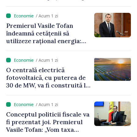
cumpărată la prețuri foarte
ridicate”
/ Acum 1 zi
Premierul Vasile Tofan
îndeamnă cetățenii să
utilizeze rațional energia:
„Ca să nu plătim costuri mai
mari, trebuie să
/ Acum 1 zi
economisim”
O centrală electrică
fotovoltaică, cu puterea de
30 de MW, va fi construită la
Vadul lui Vodă
/ Acum 1 zi
Conceptul politicii fiscale va
fi prezentat joi. Premierul
Vasile Tofan: „Vom taxa