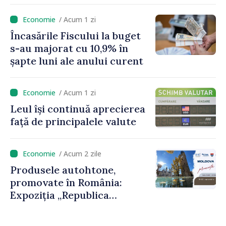
munca mai puțin, vom
încuraja investițiile, vom
/ Acum 1 zi
taxa mai mult viciile și
Încasările Fiscului la buget
foarte atent vom uniformiza
s-au majorat cu 10,9% în
anumite taxe”
șapte luni ale anului curent
/ Acum 1 zi
Leul își continuă aprecierea
față de principalele valute
/ Acum 2 zile
Produsele autohtone,
promovate în România:
Expoziția „Republica
Moldova prezintă” va fi
organizată la Baia Mare