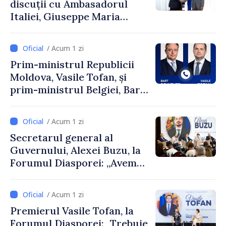
discuții cu Ambasadorul
Italiei, Giuseppe Maria
Perricone
/ Acum 1 zi
Prim-ministrul Republicii
Moldova, Vasile Tofan, și
prim-ministrul Belgiei, Bart
De Wever, au discutat
despre parcursul european
/ Acum 1 zi
al Republicii Moldova.
Secretarul general al
Guvernului, Alexei Buzu, la
Forumul Diasporei: „Avem
nevoie de fiecare dintre
dumneavoastră pentru a
/ Acum 1 zi
construi comunități mai
Premierul Vasile Tofan, la
puternice”
Forumul Diasporei: „Trebuie