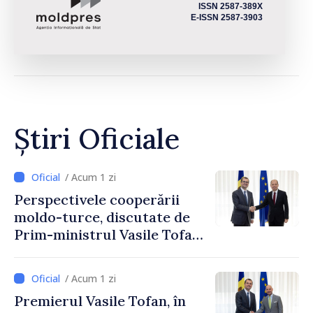
ISSN 2587-389X
E-ISSN 2587-3903
Știri Oficiale
/ Acum 1 zi
Perspectivele cooperării
moldo-turce, discutate de
Prim-ministrul Vasile Tofan
și Ambasadorul Turciei,
Uygar Mustafa Sertel
/ Acum 1 zi
Premierul Vasile Tofan, în