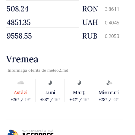
RON
3.8611
UAH
0.4045
RUB
0.2053
Vremea
Informația oferită de
meteo2.md
Astăzi
Luni
Marţi
Miercuri
+26° /
19°
+28° /
16°
+32° /
16°
+28° /
23°