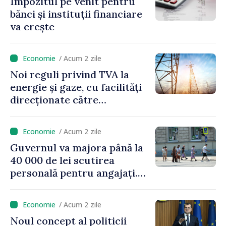
Impozitul pe venit pentru
bănci și instituții financiare
va crește
/ Acum 2 zile
Noi reguli privind TVA la
energie și gaze, cu facilități
direcționate către
consumatorii vulnerabili
/ Acum 2 zile
Guvernul va majora până la
40 000 de lei scutirea
personală pentru angajați.
Vasile Tofan: „Aproape 800
de milioane de lei îi lăsăm
/ Acum 2 zile
oamenilor”
Noul concept al politicii