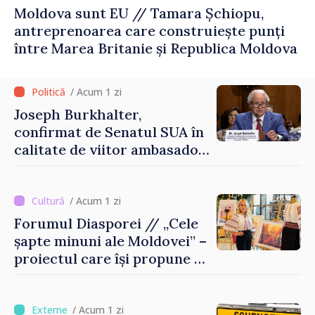
Moldova sunt EU // Tamara Șchiopu,
antreprenoarea care construiește punți
între Marea Britanie și Republica Moldova
/ Acum 1 zi
Joseph Burkhalter,
confirmat de Senatul SUA în
calitate de viitor ambasador
în Republica Moldova
/ Acum 1 zi
Forumul Diasporei // „Cele
șapte minuni ale Moldovei” –
proiectul care își propune să
apropie copiii din diaspora
de țara de origine
/ Acum 1 zi