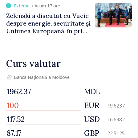
cetățenii să reducă
/ Acum 17 ore
consumul în orele de vârf
Zelenski a discutat cu Vucic
despre energie, securitate și
Uniunea Europeană, în prima
sa vizită în Serbia
Curs valutar
Banca Națională a Moldovei
MDL
EUR
19.6237
USD
16.6982
GBP
22.5125