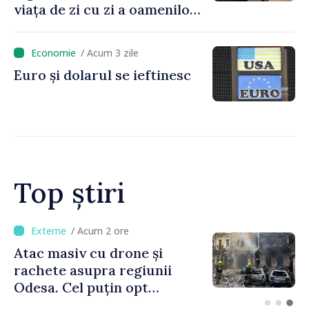
viața de zi cu zi a oamenilor
și în modul în care
funcționează economia:
/ Acum 3 zile
premierul Vasile Tofan, în
Euro și dolarul se ieftinesc
vizită la AGE
Top știri
/ Acum 1 oră
Orașele din Republica
Moldova se pot înscrie în
cursa pentru titlul de
„Capitală Europeană a