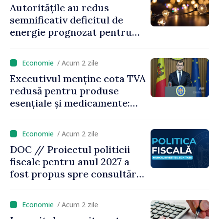
Autoritățile au redus
semnificativ deficitul de
energie prognozat pentru
astăzi
/ Acum 2 zile
Executivul menține cota TVA
redusă pentru produse
esențiale și medicamente:
„Nu facem reformă fiscală
pe seama consumului de
/ Acum 2 zile
bază al oamenilor”
DOC // Proiectul politicii
fiscale pentru anul 2027 a
fost propus spre consultări
publice
/ Acum 2 zile