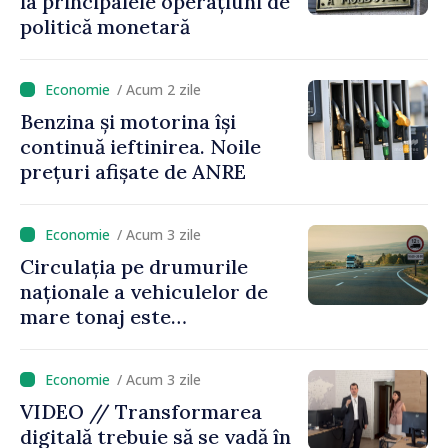
la principalele operațiuni de
politică monetară
/ Acum 2 zile
Benzina și motorina își
continuă ieftinirea. Noile
prețuri afișate de ANRE
/ Acum 3 zile
Circulația pe drumurile
naționale a vehiculelor de
mare tonaj este
restricționată pe timp de
caniculă
/ Acum 3 zile
VIDEO // Transformarea
digitală trebuie să se vadă în