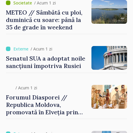
/ Acum 1 zi
METEO // Sâmbătă cu ploi,
duminică cu soare: până la
35 de grade în weekend
/ Acum 1 zi
Senatul SUA a adoptat noile
sancțiuni împotriva Rusiei
/ Acum 1 zi
Forumul Diasporei //
Republica Moldova,
promovată în Elveția prin
turism, investiții și
exporturi