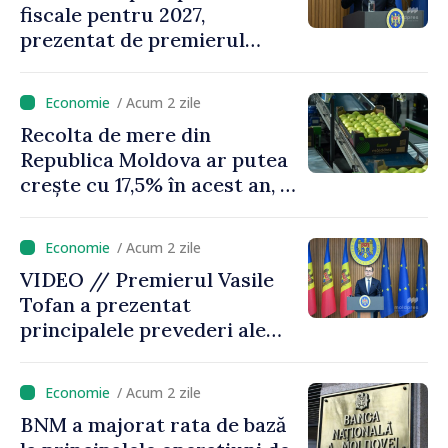
fiscale pentru 2027,
prezentat de premierul
Vasile Tofan: „Taxăm mai
puțin munca, stimulăm
/ Acum 2 zile
investițiile, taxăm viciile și
Recolta de mere din
echilibrăm taxarea
Republica Moldova ar putea
consumului”
crește cu 17,5% în acest an, în
timp ce producția din UE
este estimată în scădere
/ Acum 2 zile
VIDEO // Premierul Vasile
Tofan a prezentat
principalele prevederi ale
politicii fiscale pentru anul
2027
/ Acum 2 zile
BNM a majorat rata de bază