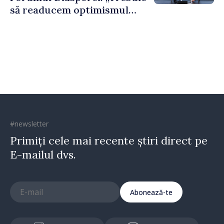
să readucem optimismul
oamenilor și încrederea că
Republica Moldova merge în
direcția corectă”
#newsletter
Primiți cele mai recente știri direct pe
E-mailul dvs.
Abonează-te