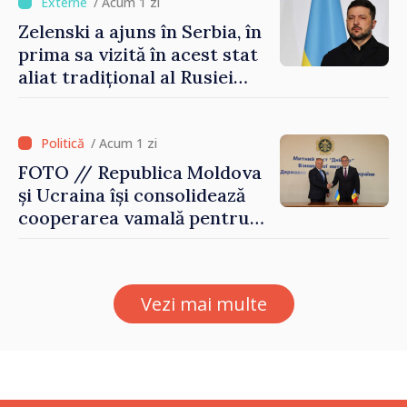
/ Acum 1 zi
Zelenski a ajuns în Serbia, în
prima sa vizită în acest stat
aliat tradițional al Rusiei
după 2022
/ Acum 1 zi
FOTO // Republica Moldova
și Ucraina își consolidează
cooperarea vamală pentru
securizarea frontierei și
integrarea europeană.
Reuniune la Moghiliov-
Vezi mai multe
Podolsk