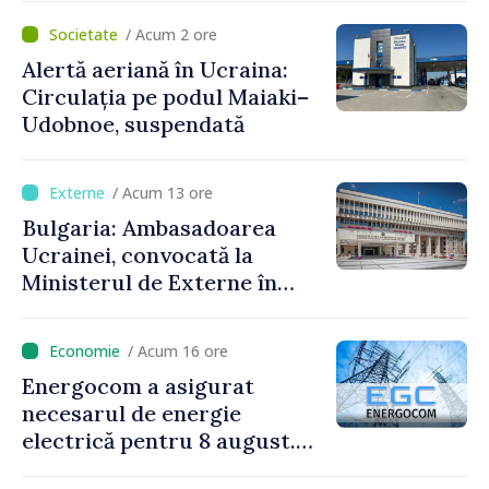
Culturii 2033”
/ Acum 2 ore
Alertă aeriană în Ucraina:
Circulația pe podul Maiaki–
Udobnoe, suspendată
/ Acum 13 ore
Bulgaria: Ambasadoarea
Ucrainei, convocată la
Ministerul de Externe în
legătură cu drona prăbușită
/ Acum 16 ore
Energocom a asigurat
necesarul de energie
electrică pentru 8 august.
Compania îndeamnă