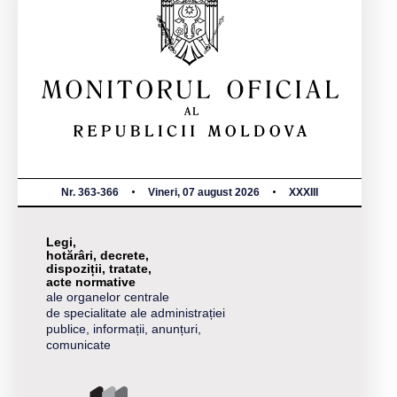
Nr. 363-366
Vineri, 07 august 2026
XXXIII
Legi,
hotărâri, decrete,
dispoziții, tratate,
acte normative
ale organelor centrale
de specialitate ale administrației
publice, informații, anunțuri,
comunicate