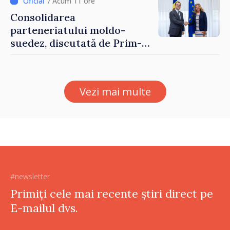
/ Acum 11 ore
Consolidarea
parteneriatului moldo-
suedez, discutată de Prim-
ministrul Vasile Tofan și
Ambasadoarea Suediei,
Petra Lärke
Vezi mai multe
#newsletter
Primiți cele mai recente știri direct pe
E-mailul dvs.