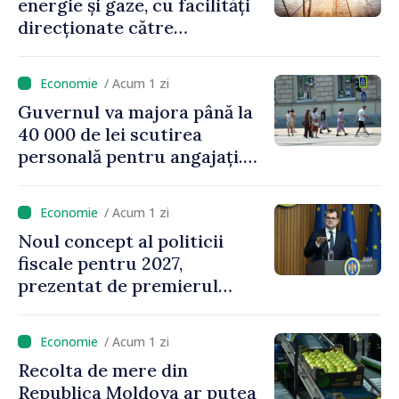
energie și gaze, cu facilități
direcționate către
consumatorii vulnerabili
/ Acum 1 zi
Guvernul va majora până la
40 000 de lei scutirea
personală pentru angajați.
Vasile Tofan: „Aproape 800
de milioane de lei îi lăsăm
/ Acum 1 zi
oamenilor”
Noul concept al politicii
fiscale pentru 2027,
prezentat de premierul
Vasile Tofan: „Taxăm mai
puțin munca, stimulăm
/ Acum 1 zi
investițiile, taxăm viciile și
Recolta de mere din
echilibrăm taxarea
Republica Moldova ar putea
consumului”