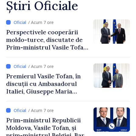
Știri Oficiale
/ Acum 7 ore
Perspectivele cooperării
moldo-turce, discutate de
Prim-ministrul Vasile Tofan
și Ambasadorul Turciei,
Uygar Mustafa Sertel
/ Acum 7 ore
Premierul Vasile Tofan, în
discuții cu Ambasadorul
Italiei, Giuseppe Maria
Perricone
/ Acum 7 ore
Prim-ministrul Republicii
Moldova, Vasile Tofan, și
prim-ministrul Belgiei, Bart