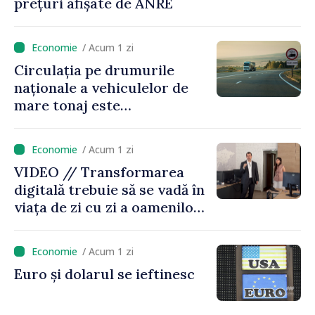
prețuri afișate de ANRE
/ Acum 1 zi
Circulația pe drumurile
naționale a vehiculelor de
mare tonaj este
restricționată pe timp de
caniculă
/ Acum 1 zi
VIDEO // Transformarea
digitală trebuie să se vadă în
viața de zi cu zi a oamenilor
și în modul în care
funcționează economia:
/ Acum 1 zi
premierul Vasile Tofan, în
Euro și dolarul se ieftinesc
vizită la AGE