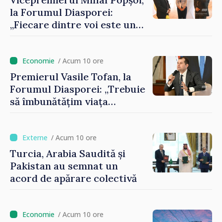
la Forumul Diasporei:
„Fiecare dintre voi este un
ambasador al țării noastre și
contribuie la promovarea
imaginii Republicii Moldova”
/ Acum 10 ore
Premierul Vasile Tofan, la
Forumul Diasporei: „Trebuie
să îmbunătățim viața
oamenilor și să repornim
motoarele economiei”
/ Acum 10 ore
Turcia, Arabia Saudită și
Pakistan au semnat un
acord de apărare colectivă
/ Acum 10 ore