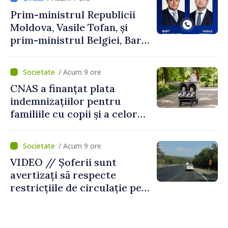
Prim-ministrul Republicii
Moldova, Vasile Tofan, și
prim-ministrul Belgiei, Bart
De Wever, au discutat
despre parcursul european
/ Acum 9 ore
al Republicii Moldova.
CNAS a finanțat plata
indemnizațiilor pentru
familiile cu copii și a celor
pentru incapacitate
temporară de muncă
/ Acum 9 ore
VIDEO // Șoferii sunt
avertizați să respecte
restricțiile de circulație pe
drumul R3, unde se
desfășoară lucrări de
reparație