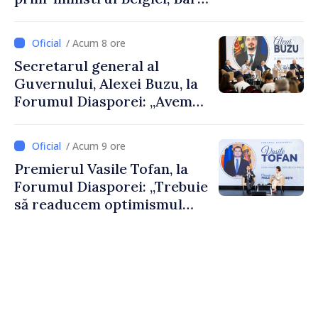
De Wever, au discutat
despre parcursul european
/ Acum 8 ore
al Republicii Moldova.
Secretarul general al
Guvernului, Alexei Buzu, la
Forumul Diasporei: „Avem
nevoie de fiecare dintre
dumneavoastră pentru a
/ Acum 9 ore
construi comunități mai
Premierul Vasile Tofan, la
puternice”
Forumul Diasporei: „Trebuie
să readucem optimismul
oamenilor și încrederea că
Republica Moldova merge în
direcția corectă”