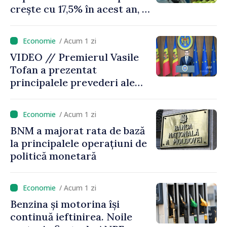
crește cu 17,5% în acest an, în
timp ce producția din UE
este estimată în scădere
/ Acum 1 zi
VIDEO // Premierul Vasile
Tofan a prezentat
principalele prevederi ale
politicii fiscale pentru anul
2027
/ Acum 1 zi
BNM a majorat rata de bază
la principalele operațiuni de
politică monetară
/ Acum 1 zi
Benzina și motorina își
continuă ieftinirea. Noile