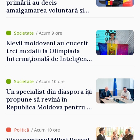
primării au decis
amalgamarea voluntară și
vor beneficia de fonduri
pentru investiții. Igor
Grosu: „Este important să
/ Acum 9 ore
depășim blocajele și să dăm o
Elevii moldoveni au cucerit
șansă localităților să se
trei medalii la Olimpiada
dezvolte”
Internațională de Inteligență
Artificială
/ Acum 10 ore
Un specialist din diaspora își
propune să revină în
Republica Moldova pentru a
contribui la dezvoltarea
registrului naval național
/ Acum 10 ore
Vicepremierul Mihai Popșoi,