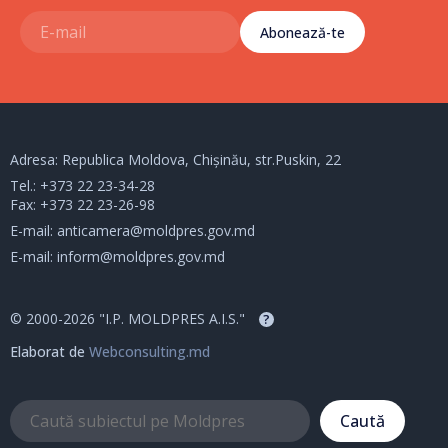
Abonează-te
Adresa: Republica Moldova, Chișinău, str.Puskin, 22
Tel.:
+373 22 23-34-28
Fax: +373 22 23-26-98
E-mail:
anticamera@moldpres.gov.md
E-mail:
inform@moldpres.gov.md
© 2000-2026 "I.P. MOLDPRES A.I.S."
?
Elaborat de
Webconsulting.md
Caută