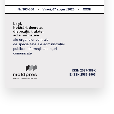
Nr. 363-366
Vineri, 07 august 2026
XXXIII
Legi,
hotărâri, decrete,
dispoziții, tratate,
acte normative
ale organelor centrale
de specialitate ale administrației
publice, informații, anunțuri,
comunicate
ISSN 2587-389X
E-ISSN 2587-3903