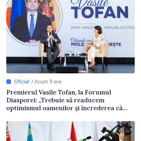
/ Acum 9 ore
Premierul Vasile Tofan, la Forumul
Diasporei: „Trebuie să readucem
optimismul oamenilor și încrederea că
Republica Moldova merge în direcția
corectă”