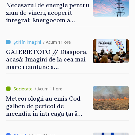
Necesarul de energie pentru
ziua de vineri, acoperit
integral: Energocom a
rezervat volumele
/ Acum 11 ore
GALERIE FOTO // Diaspora,
acasă: Imagini de la cea mai
mare reuniune a
moldovenilor de peste
hotare
/ Acum 11 ore
Meteorologii au emis Cod
galben de pericol de
incendiu în întreaga țară
până pe 14 august