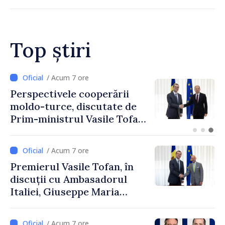
rurală în luna iulie
Top știri
/ Acum 4 ore
Forumul Diasporei //
Republica Moldova,
promovată în Elveția prin
turism, investiții și
exporturi
/ Acum 7 ore
Premierul Vasile Tofan, în
discuții cu Ambasadorul
Italiei, Giuseppe Maria
Perricone
/ Acum 7 ore