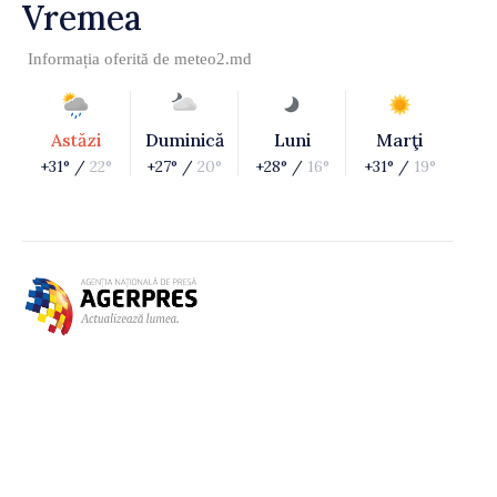
Vremea
Informația oferită de
meteo2.md
Astăzi
Duminică
Luni
Marţi
+31° /
22°
+27° /
20°
+28° /
16°
+31° /
19°