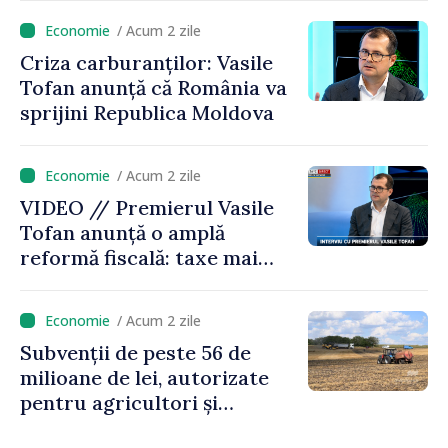
/ Acum 2 zile
Criza carburanților: Vasile
Tofan anunță că România va
sprijini Republica Moldova
/ Acum 2 zile
VIDEO // Premierul Vasile
Tofan anunță o amplă
reformă fiscală: taxe mai
mici pe muncă, impozite mai
mari pentru bănci, tutun și
/ Acum 2 zile
jocurile de noroc
Subvenții de peste 56 de
milioane de lei, autorizate
pentru agricultori și
proiecte de dezvoltare