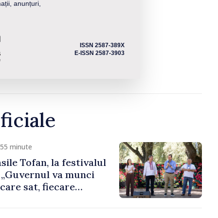
ații, anunțuri,
ISSN 2587-389X
E-ISSN 2587-3903
ficiale
 55 minute
ile Tofan, la festivalul
: „Guvernul va munci
care sat, fiecare
i toți moldovenii să