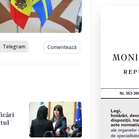
Telegram
Comentează
Nr. 363-36
Legi,
icări
hotărâri, decr
dispoziții, tra
itul
acte normati
ale organelor 
de specialitate