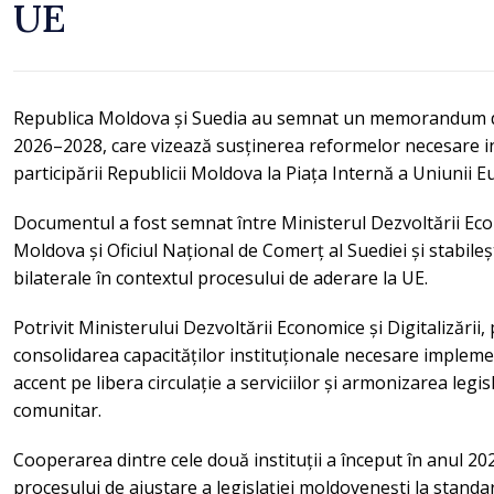
UE
Republica Moldova și Suedia au semnat un memorandum 
2026–2028, care vizează susținerea reformelor necesare int
participării Republicii Moldova la Piața Internă a Uniun
Documentul a fost semnat între Ministerul Dezvoltării Econo
Moldova și Oficiul Național de Comerț al Suediei și stabileș
bilaterale în contextul procesului de aderare la UE.
Potrivit Ministerului Dezvoltării Economice și Digitalizării,
consolidarea capacităților instituționale necesare implem
accent pe libera circulație a serviciilor și armonizarea legis
comunitar.
Cooperarea dintre cele două instituții a început în anul 20
procesului de ajustare a legislației moldovenești la standa