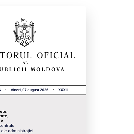
6
Vineri, 07 august 2026
XXXIII
ete,
tate,
ve
centrale
 ale administrației