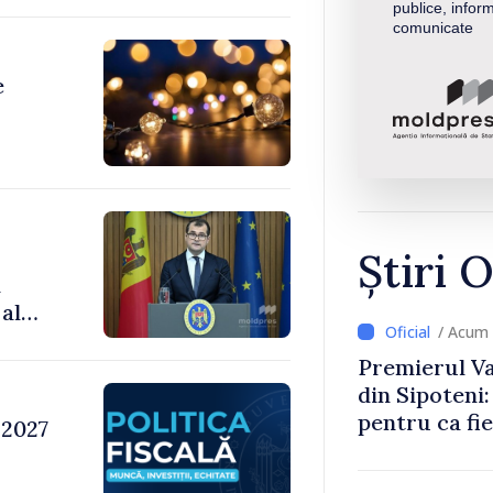
publice, inform
comunicate
e
Știri O
m
al
/ Acum
Premierul Vas
din Sipoteni
pentru ca fie
 2027
comunitate ș
prospere”