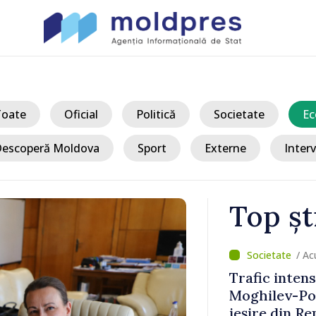
Toate
Oficial
Politică
Societate
Ec
escoperă Moldova
Sport
Externe
Interv
Top șt
/ Ac
veste
Trafic inten
in culori:
Moghilev-Pod
iția Olgăi
ieșire din R