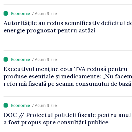
/ Acum 3 zile
Autoritățile au redus semnificativ deficitul d
energie prognozat pentru astăzi
/ Acum 3 zile
Executivul menține cota TVA redusă pentru
produse esențiale și medicamente: „Nu face
reformă fiscală pe seama consumului de bază 
oamenilor”
/ Acum 3 zile
DOC // Proiectul politicii fiscale pentru anul
a fost propus spre consultări publice