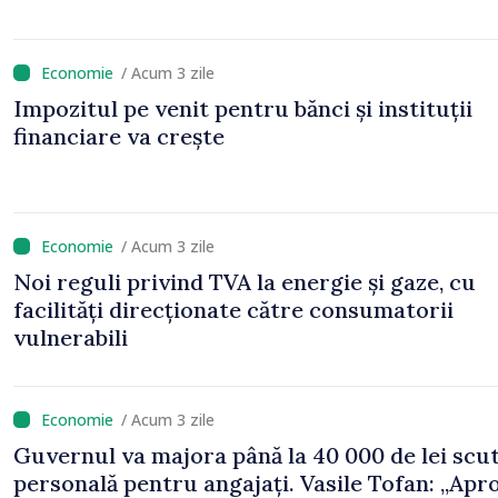
/ Acum 3 zile
Impozitul pe venit pentru bănci și instituții
financiare va crește
/ Acum 3 zile
Noi reguli privind TVA la energie și gaze, cu
facilități direcționate către consumatorii
vulnerabili
/ Acum 3 zile
Guvernul va majora până la 40 000 de lei scu
personală pentru angajați. Vasile Tofan: „Apr