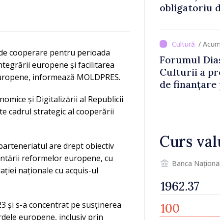
obligatoriu d
Comercianții
de mii de lei 
/ Acum
de cooperare pentru perioada
Forumul Dias
egrării europene și facilitarea
Culturii a pr
ii Europene, informează MOLDPRES.
de finanțare
culturale și 
mice și Digitalizării al Republicii
te cadrul strategic al cooperării
Curs val
 parteneriatul are drept obiectiv
entării reformelor europene, cu
Banca Naționa
lației naționale cu acquis-ul
23 și s-a concentrat pe susținerea
rdele europene, inclusiv prin