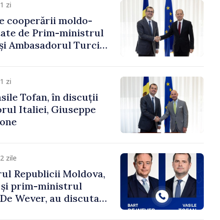
1 zi
e cooperării moldo-
tate de Prim-ministrul
 și Ambasadorul Turciei,
fa Sertel
1 zi
ile Tofan, în discuții
ul Italiei, Giuseppe
cone
2 zile
ul Republicii Moldova,
 și prim-ministrul
t De Wever, au discutat
rsul european al