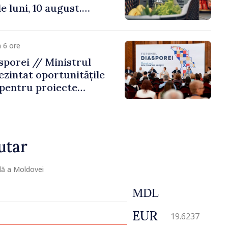
e luni, 10 august.
 riscă amenzi de zeci
de lei
 6 ore
porei // Ministrul
ezintat oportunitățile
 pentru proiecte
mobilitatea artiștilor
utar
lă a Moldovei
MDL
EUR
19.6237