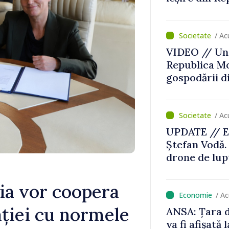
lles
/ Ac
VIDEO // Un 
Republica Mo
gospodării d
/ Ac
UPDATE // E
Ștefan Vodă.
drone de lupt
locului
ia vor coopera
/ A
ației cu normele
ANSA: Țara d
va fi afișată 