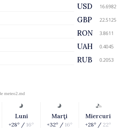
USD
16.6982
GBP
22.5125
RON
3.8611
UAH
0.4045
RUB
0.2053
 de
meteo2.md
Luni
Marţi
Miercuri
+28° /
16°
+32° /
16°
+28° /
22°