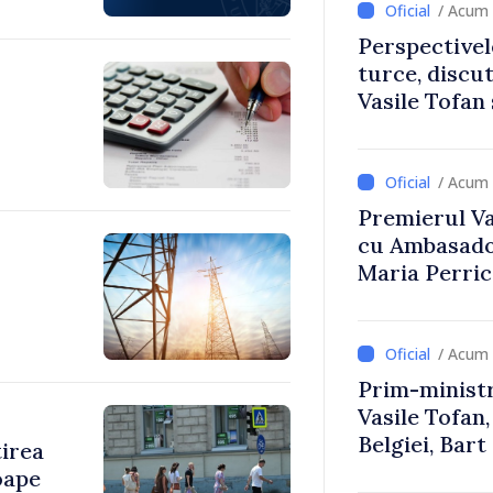
/ Acum 
Perspectivel
turce, discu
Vasile Tofan
Uygar Musta
/ Acum 
Premierul Vas
cu Ambasador
Maria Perri
/ Acum 
Prim-ministr
Vasile Tofan,
Belgiei, Bar
tirea
despre parcu
oape