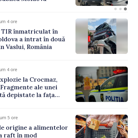
um 4 ore
TIR înmatriculat în
ldova a intrat în două
in Vaslui, România
um 4 ore
xplozie la Crocmaz,
 Fragmente ale unei
ă depistate la fața
cum 5 ore
e origine a alimentelor
la raft în mod