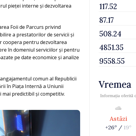
rul pieței interne și dezvoltarea
rea Foii de Parcurs privind
ilire a prestatorilor de servicii și
vor coopera pentru dezvoltarea
ere în domeniul serviciilor și pentru
 bazate pe date economice și analize
 angajamentul comun al Republicii
Vremea
ii în Piața Internă a Uniunii
mai predictibil și competitiv.
Informația oferită
Astăzi
+26° /
19°