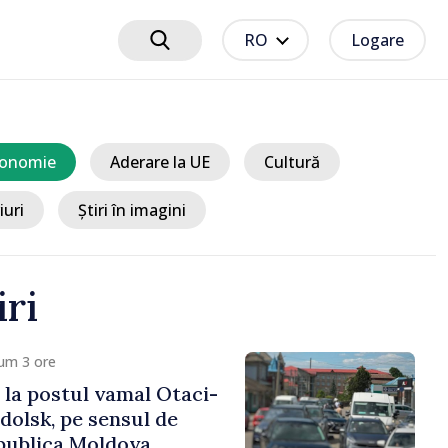
RO
Logare
onomie
Aderare la UE
Cultură
iuri
Știri în imagini
iri
um 3 ore
s la postul vamal Otaci-
olsk, pe sensul de
epublica Moldova