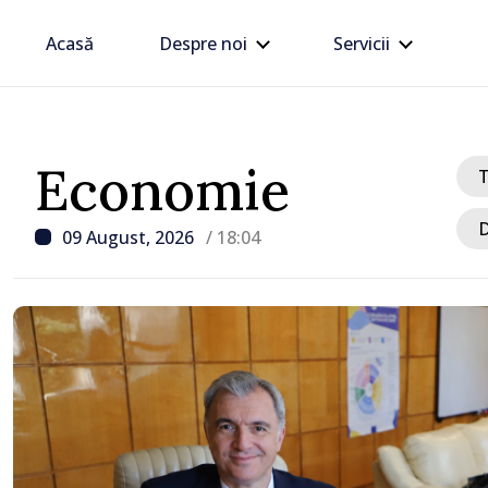
Acasă
Despre noi
Servicii
Economie
D
09 August, 2026
/ 18:04
/ Acum 3 ore
t
Zilele Diasporei // O po
despre Moldova spusă pr
„Dincolo de prag”, expoz