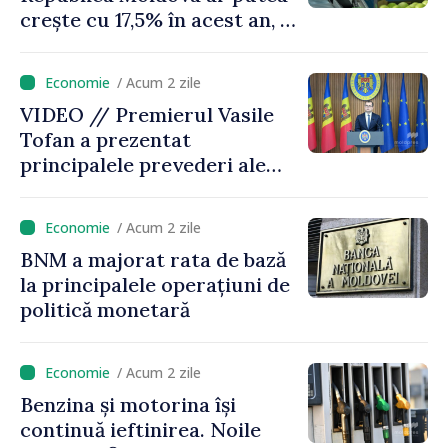
crește cu 17,5% în acest an, în
timp ce producția din UE
este estimată în scădere
/ Acum 2 zile
VIDEO // Premierul Vasile
Tofan a prezentat
principalele prevederi ale
politicii fiscale pentru anul
2027
/ Acum 2 zile
BNM a majorat rata de bază
la principalele operațiuni de
politică monetară
/ Acum 2 zile
Benzina și motorina își
continuă ieftinirea. Noile