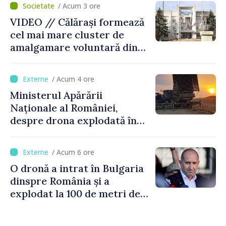
/ Acum 3 ore
performant
VIDEO // Călărași formează
cel mai mare cluster de
amalgamare voluntară din
Republica Moldova. Consiliul
orășenesc a aprobat decizia
/ Acum 4 ore
finală
Ministerul Apărării
Naționale al României,
despre drona explodată în
Bulgaria: „Radarele noastre
nu au detectat niciun
/ Acum 6 ore
vehicul aerian”
O dronă a intrat în Bulgaria
dinspre România și a
explodat la 100 de metri de
graniță