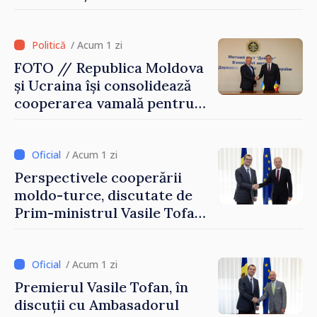
după 2022
/ Acum 1 zi
FOTO // Republica Moldova
și Ucraina își consolidează
cooperarea vamală pentru
securizarea frontierei și
integrarea europeană.
Reuniune la Moghiliov-
/ Acum 1 zi
Podolsk
Perspectivele cooperării
moldo-turce, discutate de
Prim-ministrul Vasile Tofan
și Ambasadorul Turciei,
Uygar Mustafa Sertel
/ Acum 1 zi
Premierul Vasile Tofan, în
discuții cu Ambasadorul