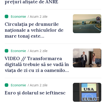
prețuri afișate de ANRE
/ Acum 2 zile
Circulația pe drumurile
naționale a vehiculelor de
mare tonaj este
restricționată pe timp de
caniculă
/ Acum 2 zile
VIDEO // Transformarea
digitală trebuie să se vadă în
viața de zi cu zi a oamenilor
și în modul în care
funcționează economia:
/ Acum 2 zile
premierul Vasile Tofan, în
Euro și dolarul se ieftinesc
vizită la AGE