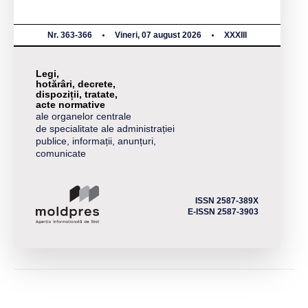
Nr. 363-366
Vineri, 07 august 2026
XXXIII
Legi,
hotărâri, decrete,
dispoziții, tratate,
acte normative
ale organelor centrale
de specialitate ale administrației
publice, informații, anunțuri,
comunicate
ISSN 2587-389X
E-ISSN 2587-3903