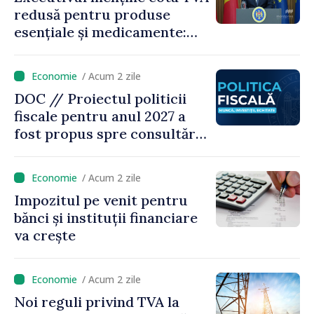
redusă pentru produse
esențiale și medicamente:
„Nu facem reformă fiscală
pe seama consumului de
/ Acum 2 zile
bază al oamenilor”
DOC // Proiectul politicii
fiscale pentru anul 2027 a
fost propus spre consultări
publice
/ Acum 2 zile
Impozitul pe venit pentru
bănci și instituții financiare
va crește
/ Acum 2 zile
Noi reguli privind TVA la