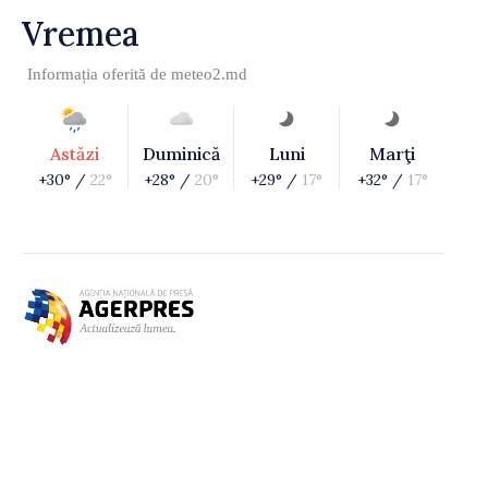
Vremea
Informația oferită de
meteo2.md
Astăzi
Duminică
Luni
Marţi
+30° /
22°
+28° /
20°
+29° /
17°
+32° /
17°