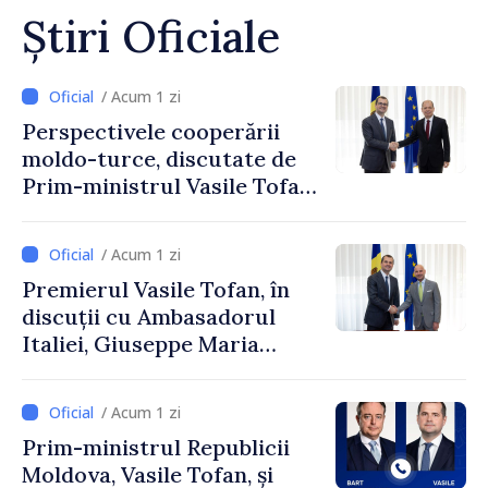
Știri Oficiale
/ Acum 1 zi
Perspectivele cooperării
moldo-turce, discutate de
Prim-ministrul Vasile Tofan
și Ambasadorul Turciei,
Uygar Mustafa Sertel
/ Acum 1 zi
Premierul Vasile Tofan, în
discuții cu Ambasadorul
Italiei, Giuseppe Maria
Perricone
/ Acum 1 zi
Prim-ministrul Republicii
Moldova, Vasile Tofan, și