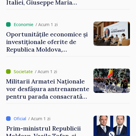
Italiei, Giuseppe Maria
Perricone
/ Acum 1 zi
Oportunitățile economice și
investiționale oferite de
Republica Moldova,
prezentate de vicepremierul
Eugeniu Osmochescu, la
Forumul Diasporei
/ Acum 1 zi
Militarii Armatei Naționale
vor desfășura antrenamente
pentru parada consacrată
Zilei Independenței
/ Acum 1 zi
Prim-ministrul Republicii
Moldova, Vasile Tofan, și