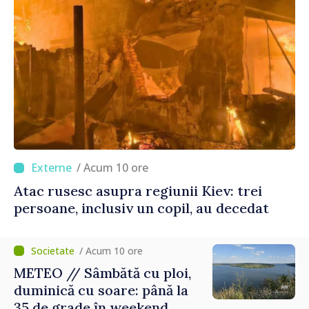
/ Acum 10 ore
Atac rusesc asupra regiunii Kiev: trei
persoane, inclusiv un copil, au decedat
/ Acum 10 ore
METEO // Sâmbătă cu ploi,
duminică cu soare: până la
35 de grade în weekend