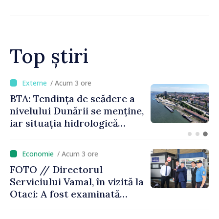
Top știri
/ Acum 50 minute
Energocom a asigurat
necesarul de energie
electrică pentru 8 august.
Compania îndeamnă
cetățenii să reducă
/ Acum 3 ore
consumul în orele de vârf
FOTO // Directorul
Serviciului Vamal, în vizită la
Otaci: A fost examinată
posibilitatea dotării Zonei de
control vamal cu un scanner