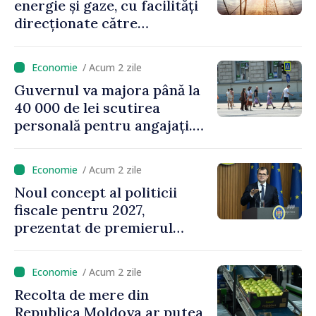
energie și gaze, cu facilități
direcționate către
consumatorii vulnerabili
/ Acum 2 zile
Guvernul va majora până la
40 000 de lei scutirea
personală pentru angajați.
Vasile Tofan: „Aproape 800
de milioane de lei îi lăsăm
/ Acum 2 zile
oamenilor”
Noul concept al politicii
fiscale pentru 2027,
prezentat de premierul
Vasile Tofan: „Taxăm mai
puțin munca, stimulăm
/ Acum 2 zile
investițiile, taxăm viciile și
Recolta de mere din
echilibrăm taxarea
Republica Moldova ar putea
consumului”