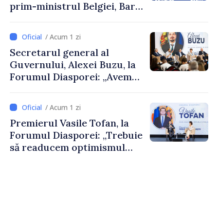
prim-ministrul Belgiei, Bart
De Wever, au discutat
despre parcursul european
/ Acum 1 zi
al Republicii Moldova.
Secretarul general al
Guvernului, Alexei Buzu, la
Forumul Diasporei: „Avem
nevoie de fiecare dintre
dumneavoastră pentru a
/ Acum 1 zi
construi comunități mai
Premierul Vasile Tofan, la
puternice”
Forumul Diasporei: „Trebuie
să readucem optimismul
oamenilor și încrederea că
Republica Moldova merge în
direcția corectă”