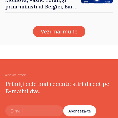
prim-ministrul Belgiei, Bart
De Wever, au discutat
despre parcursul european
al Republicii Moldova.
Vezi mai multe
#newsletter
Primiți cele mai recente știri direct pe
E-mailul dvs.
Abonează-te