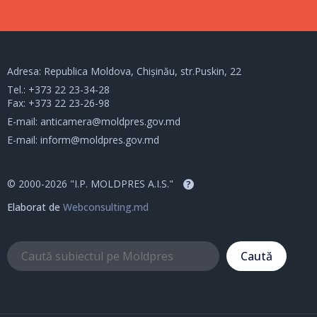
Adresa: Republica Moldova, Chișinău, str.Puskin, 22
Tel.:
+373 22 23-34-28
Fax: +373 22 23-26-98
E-mail:
anticamera@moldpres.gov.md
E-mail:
inform@moldpres.gov.md
© 2000-2026 "I.P. MOLDPRES A.I.S."
?
Elaborat de
Webconsulting.md
Caută