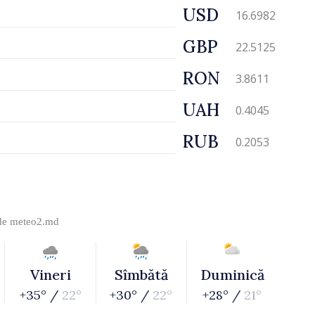
USD
16.6982
GBP
22.5125
RON
3.8611
UAH
0.4045
RUB
0.2053
 de
meteo2.md
Vineri
Sîmbătă
Duminică
+35° /
22°
+30° /
22°
+28° /
21°