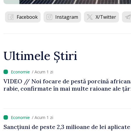
Facebook
Instagram
X/Twitter
Ultimele Știri
/ Acum 1 zi
VIDEO // Noi focare de pestă porcină africană
rabie, confirmate în mai multe raioane ale țăr
/ Acum 1 zi
Sancțiuni de peste 2,3 milioane de lei aplicate