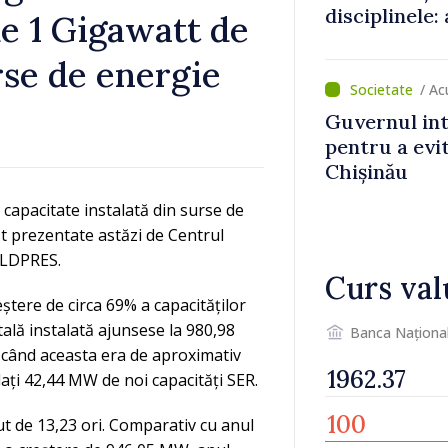
disciplinele:
e 1 Gigawatt de
gândirii crit
rse de energie
cunoștințelor
/ Ac
Guvernul int
pentru a evit
Chișinău
capacitate instalată din surse de
t prezentate astăzi de Centrul
OLDPRES.
Curs val
eștere de circa 69% a capacităților
otală instalată ajunsese la 980,98
Banca Naționa
 când aceasta era de aproximativ
ați 42,44 MW de noi capacități SER.
scut de 13,23 ori. Comparativ cu anul