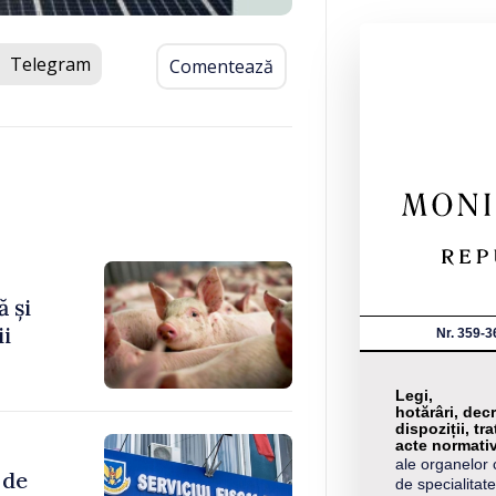
Telegram
Comentează
 și
ii
Nr. 359-3
Legi,
hotărâri, decr
dispoziții, tra
acte normati
ale organelor 
 de
de specialitate