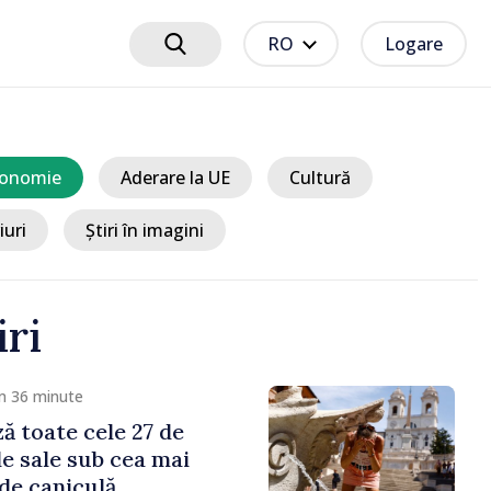
RO
Logare
onomie
Aderare la UE
Cultură
iuri
Știri în imagini
iri
m 36 minute
ză toate cele 27 de
le sale sub cea mai
 de caniculă