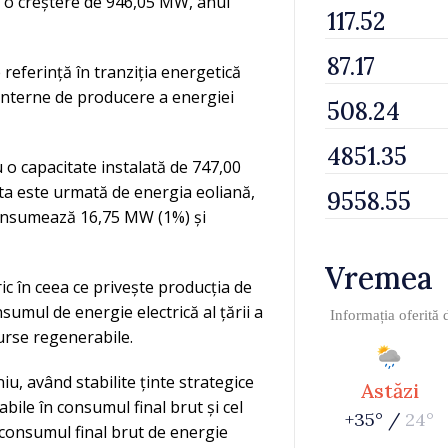
ă o creștere de 946,05 MW, anul
eferință în tranziția energetică
r interne de producere a energiei
 o capacitate instalată de 747,00
ta este urmată de energia eoliană,
z însumează 16,75 MW (1%) și
Vremea
ic în ceea ce privește producția de
sumul de energie electrică al țării a
Informația oferită
surse regenerabile.
u, având stabilite ținte strategice
Astăzi
ile în consumul final brut și cel
+35° /
24°
 consumul final brut de energie