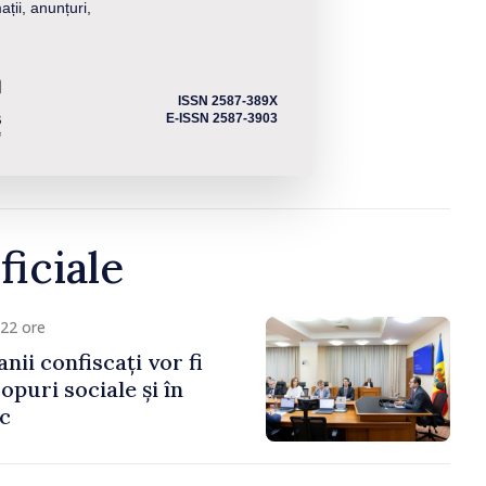
ații, anunțuri,
ISSN 2587-389X
E-ISSN 2587-3903
ficiale
22 ore
anii confiscați vor fi
copuri sociale și în
ic