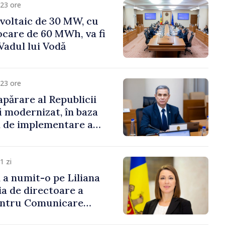
23 ore
voltaic de 30 MW, cu
ocare de 60 MWh, va fi
Vadul lui Vodă
23 ore
apărare al Republicii
i modernizat, în baza
 de implementare a
aționale de Apărare
1 zi
i a numit-o pe Liliana
ia de directoare a
entru Comunicare
i Contracarare a