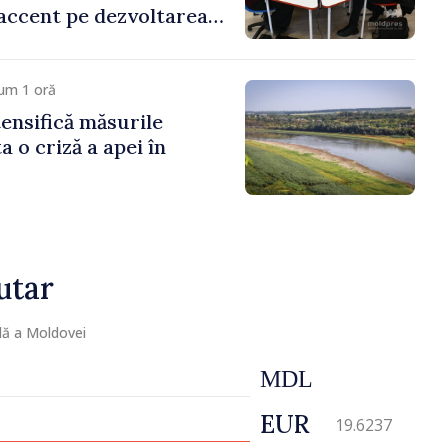
 accent pe dezvoltarea
ice și folosirea
 în situații reale
um 1 oră
ensifică măsurile
a o criză a apei în
utar
lă a Moldovei
MDL
EUR
19.6237