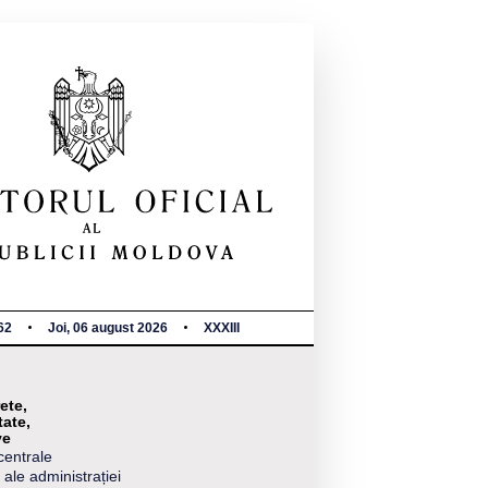
62
Joi, 06 august 2026
XXXIII
ete,
tate,
ve
centrale
 ale administrației