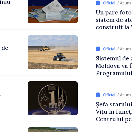
iniu
/ Acum 
Un parc foto
sistem de st
construit la 
 de
/ Acum 
Sistemul de 
Moldova va f
Programului
Strategiei N
i
/ Acum 
Șefa statulu
Vițu în funcț
Centrului p
Strategică ș