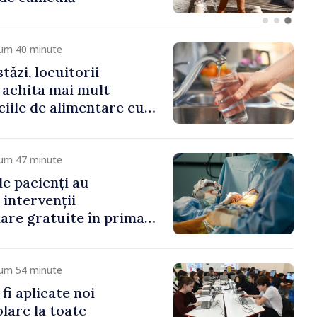
cum 40 minute
ăzi, locuitorii
r achita mai mult
ciile de alimentare cu
zare
cum 47 minute
de pacienți au
 intervenții
are gratuite în prima
nului
cum 54 minute
 fi aplicate noi
lare la toate