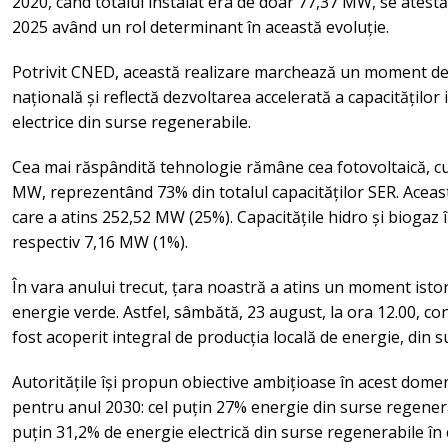
2020, când totalul instalat era de doar 77,37 MW, se atest
2025 având un rol determinant în această evoluție.
Potrivit CNED, această realizare marchează un moment de r
națională și reflectă dezvoltarea accelerată a capacitățilo
electrice din surse regenerabile.
Cea mai răspândită tehnologie rămâne cea fotovoltaică, cu
MW, reprezentând 73% din totalul capacităților SER. Aceas
care a atins 252,52 MW (25%). Capacitățile hidro și bioga
respectiv 7,16 MW (1%).
În vara anului trecut, țara noastră a atins un moment istor
energie verde. Astfel, sâmbătă, 23 august, la ora 12.00, con
fost acoperit integral de producția locală de energie, din 
Autoritățile își propun obiective ambițioase în acest domeni
pentru anul 2030: cel puțin 27% energie din surse regenerab
puțin 31,2% de energie electrică din surse regenerabile în