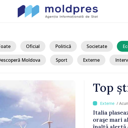
Toate
Oficial
Politică
Societate
Ec
escoperă Moldova
Sport
Externe
Interv
Top șt
/ Acu
au apelat la
Italia plasea
în timpul
oraşe mari a
înaltă alertă