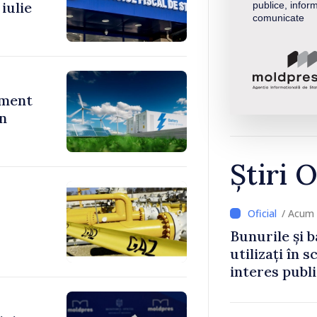
iulie
publice, inform
comunicate
ument
în
Știri O
/ Acum 
Bunurile și b
utilizați în s
interes publ