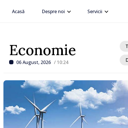
Acasă
Despre noi
Servicii
Economie
D
06 August, 2026
/ 10:24
/ Acum 17 minute
Peste 4.700 de persoane 
punctele de reabilitare 
caniculei