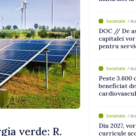
/ A
DOC // De ast
capitalei vo
pentru servi
apă și canali
/ A
Peste 3.600 
beneficiat de
cardiovascul
jumătate a a
/ A
Din 2027, vor
gia verde: R.
curricule șco