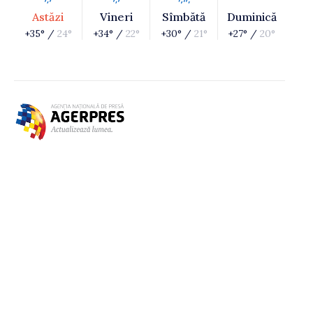
Astăzi
Vineri
Sîmbătă
Duminică
+35° /
24°
+34° /
22°
+30° /
21°
+27° /
20°