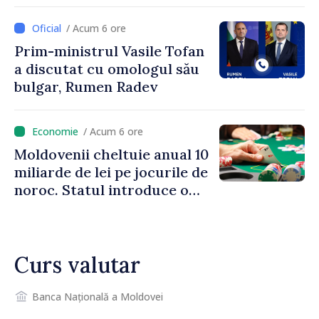
îndemnați să economisească
/ Acum 6 ore
Prim-ministrul Vasile Tofan
a discutat cu omologul său
bulgar, Rumen Radev
/ Acum 6 ore
Moldovenii cheltuie anual 10
miliarde de lei pe jocurile de
noroc. Statul introduce o
taxă de 6%, care va aduce
peste 500 de milioane de lei
la buget
Curs valutar
Banca Națională a Moldovei