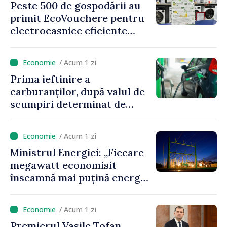
Peste 500 de gospodării au
primit EcoVouchere pentru
electrocasnice eficiente
energetic
/ Acum 1 zi
Prima ieftinire a
carburanților, după valul de
scumpiri determinat de
situația externă: ANRE
anunță prețuri mai mici la
/ Acum 1 zi
benzină și motorină
Ministrul Energiei: „Fiecare
megawatt economisit
înseamnă mai puțină energie
cumpărată la prețuri foarte
ridicate”
/ Acum 1 zi
Premierul Vasile Tofan