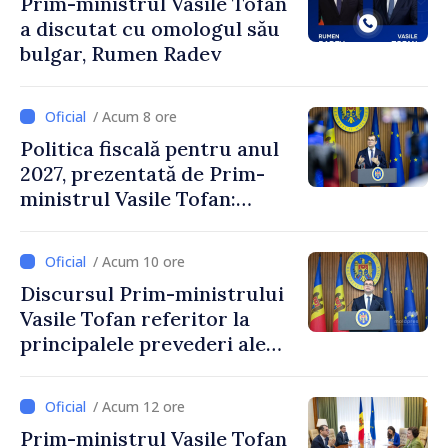
Prim-ministrul Vasile Tofan
a discutat cu omologul său
bulgar, Rumen Radev
/ Acum 8 ore
Politica fiscală pentru anul
2027, prezentată de Prim-
ministrul Vasile Tofan:
Reducerea poverii pe muncă,
stimularea investițiilor și o
/ Acum 10 ore
taxare mai echitabilă
Discursul Prim-ministrului
Vasile Tofan referitor la
principalele prevederi ale
politicii fiscale pentru anul
2027
/ Acum 12 ore
Prim-ministrul Vasile Tofan