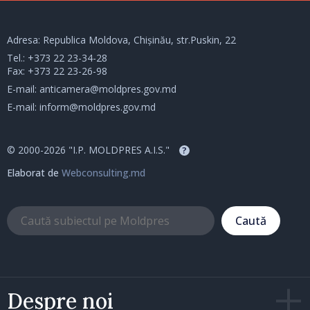
Adresa: Republica Moldova, Chișinău, str.Puskin, 22
Tel.:
+373 22 23-34-28
Fax: +373 22 23-26-98
E-mail:
anticamera@moldpres.gov.md
E-mail:
inform@moldpres.gov.md
© 2000-2026 "I.P. MOLDPRES A.I.S."
?
Elaborat de
Webconsulting.md
Caută
Despre noi