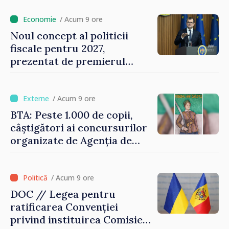
de milioane de lei îi lăsăm
oamenilor”
/ Acum 9 ore
Noul concept al politicii
fiscale pentru 2027,
prezentat de premierul
Vasile Tofan: „Taxăm mai
puțin munca, stimulăm
investițiile, taxăm viciile și
/ Acum 9 ore
echilibrăm taxarea
BTA: Peste 1.000 de copii,
consumului”
câștigători ai concursurilor
organizate de Agenția de
Stat pentru Bulgarii din
Străinătate, vor fi premiați
/ Acum 9 ore
DOC // Legea pentru
ratificarea Convenției
privind instituirea Comisiei