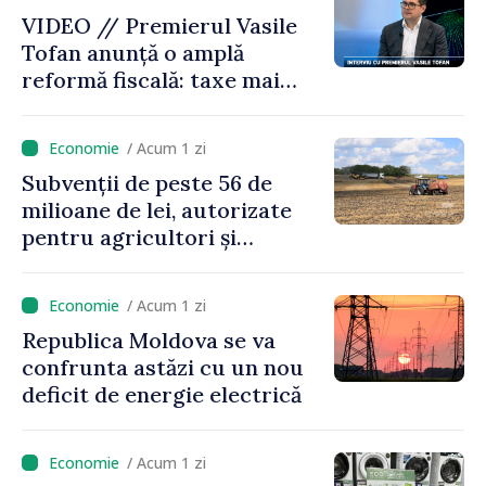
VIDEO // Premierul Vasile
Tofan anunță o amplă
reformă fiscală: taxe mai
mici pe muncă, impozite mai
mari pentru bănci, tutun și
/ Acum 1 zi
jocurile de noroc
Subvenții de peste 56 de
milioane de lei, autorizate
pentru agricultori și
proiecte de dezvoltare
rurală în luna iulie
/ Acum 1 zi
Republica Moldova se va
confrunta astăzi cu un nou
deficit de energie electrică
/ Acum 1 zi