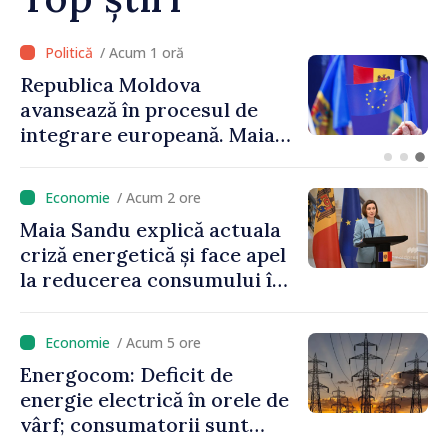
/ Acum 27 minute
Linia electrică de 330 kV
Bălți–Dnestrovsk, grav
avariată în urma
calamităților naturale
/ Acum 2 ore
Maia Sandu explică actuala
criză energetică și face apel
la reducerea consumului în
orele de vârf: „Doar astfel
putem menține prețurile la
/ Acum 5 ore
un nivel mai mic”
Energocom: Deficit de
energie electrică în orele de
vârf; consumatorii sunt