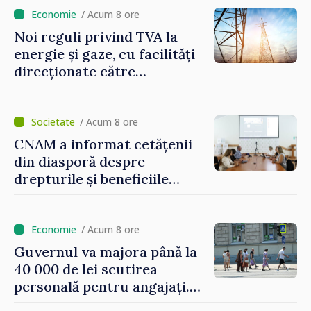
/ Acum 8 ore
Noi reguli privind TVA la
energie și gaze, cu facilități
direcționate către
consumatorii vulnerabili
/ Acum 8 ore
CNAM a informat cetățenii
din diasporă despre
drepturile și beneficiile
asigurării medicale
/ Acum 8 ore
Guvernul va majora până la
40 000 de lei scutirea
personală pentru angajați.
Vasile Tofan: „Aproape 800