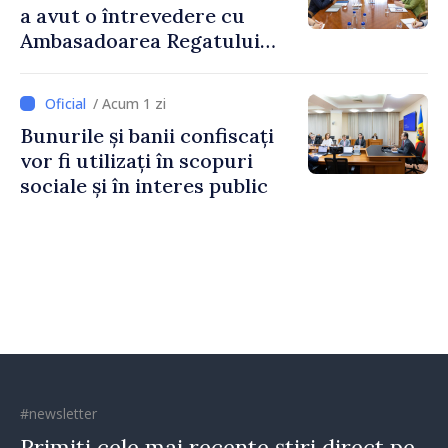
a avut o întrevedere cu
Ambasadoarea Regatului
Unit al Marii Britanii și
Irlandei de Nord, Fern
/ Acum 1 zi
Horine
Bunurile și banii confiscați
vor fi utilizați în scopuri
sociale și în interes public
#newsletter
Primiți cele mai recente știri direct pe