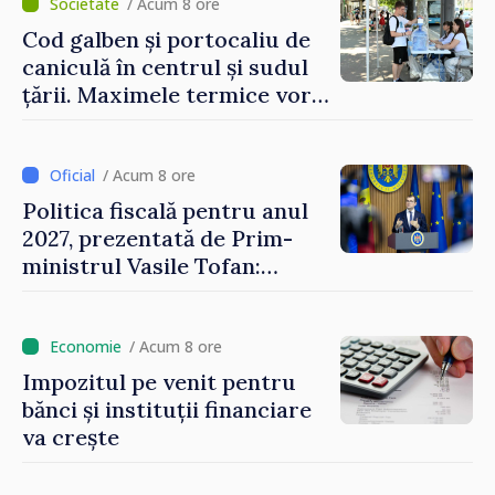
/ Acum 8 ore
Cod galben și portocaliu de
caniculă în centrul și sudul
țării. Maximele termice vor
ajunge până la 37°C
/ Acum 8 ore
Politica fiscală pentru anul
2027, prezentată de Prim-
ministrul Vasile Tofan:
Reducerea poverii pe muncă,
stimularea investițiilor și o
taxare mai echitabilă
/ Acum 8 ore
Impozitul pe venit pentru
bănci și instituții financiare
va crește