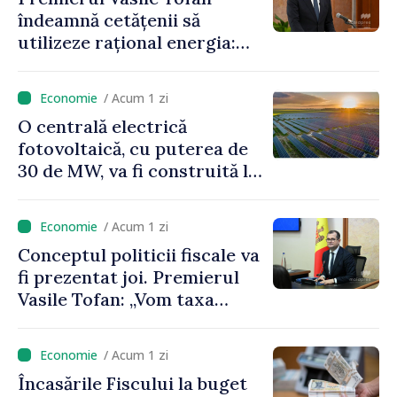
îndeamnă cetățenii să
utilizeze rațional energia:
„Ca să nu plătim costuri mai
mari, trebuie să
/ Acum 1 zi
economisim”
O centrală electrică
fotovoltaică, cu puterea de
30 de MW, va fi construită la
Vadul lui Vodă
/ Acum 1 zi
Conceptul politicii fiscale va
fi prezentat joi. Premierul
Vasile Tofan: „Vom taxa
munca mai puțin, vom
încuraja investițiile, vom
/ Acum 1 zi
taxa mai mult viciile și
Încasările Fiscului la buget
foarte atent vom uniformiza