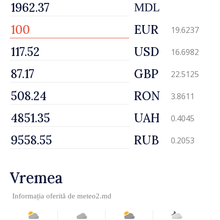
MDL
EUR
19.6237
USD
16.6982
GBP
22.5125
RON
3.8611
UAH
0.4045
RUB
0.2053
Vremea
Informația oferită de
meteo2.md