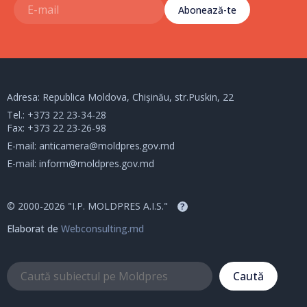
Abonează-te
Adresa: Republica Moldova, Chișinău, str.Puskin, 22
Tel.:
+373 22 23-34-28
Fax: +373 22 23-26-98
E-mail:
anticamera@moldpres.gov.md
E-mail:
inform@moldpres.gov.md
© 2000-2026 "I.P. MOLDPRES A.I.S."
?
Elaborat de
Webconsulting.md
Caută