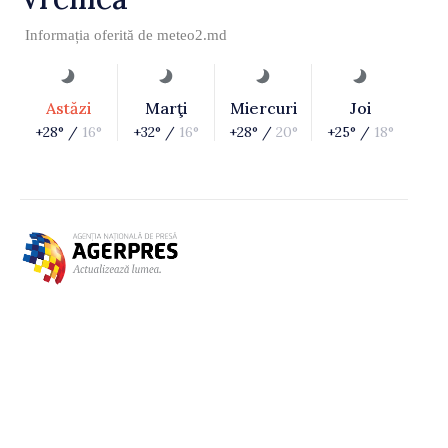
Informația oferită de
meteo2.md
Astăzi
Marţi
Miercuri
Joi
+28° /
16°
+32° /
16°
+28° /
20°
+25° /
18°