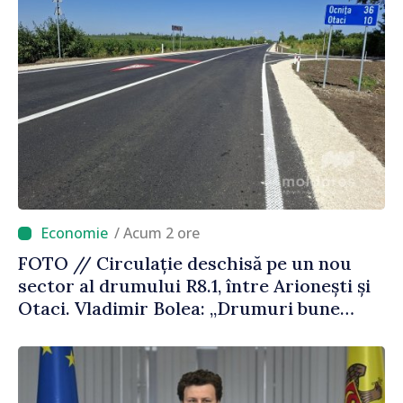
/ Acum 2 ore
FOTO // Circulație deschisă pe un nou
sector al drumului R8.1, între Arionești și
Otaci. Vladimir Bolea: „Drumuri bune
înseamnă deplasări sigure ale agenților
economici și cetățenilor”