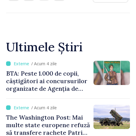
Ultimele Știri
/ Acum 4 zile
BTA: Peste 1.000 de copii,
câștigători ai concursurilor
organizate de Agenția de
Stat pentru Bulgarii din
Străinătate, vor fi premiați
/ Acum 4 zile
The Washington Post: Mai
multe state europene refuză
să transfere rachete Patriot