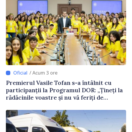
/ Acum 3 ore
Premierul Vasile Tofan s-a întâlnit cu
participanții la Programul DOR: „Țineți la
rădăcinile voastre și nu vă feriți de
încercări și greșeli – doar astfel puteți
reuși”