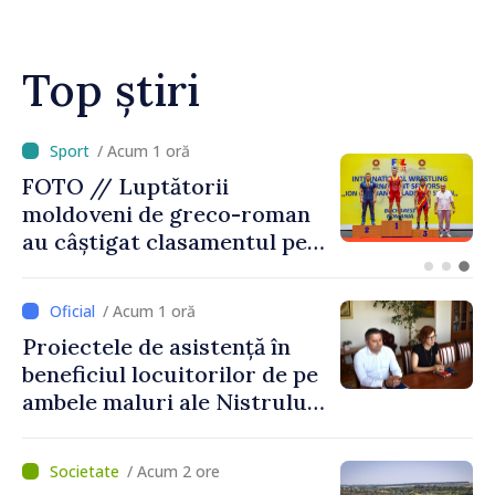
Top știri
/ Acum 26 minute
Alertă de călătorie în
Catania, după intensificarea
activității vulcanului Etna.
Cetățenii, îndemnați să
urmărească recomandările
/ Acum 1 oră
autorităților italiene
Proiectele de asistență în
beneficiul locuitorilor de pe
ambele maluri ale Nistrului
discutate la întrevederea
viceprim-ministrului cu
/ Acum 2 ore
reprezentanta rezidentă a