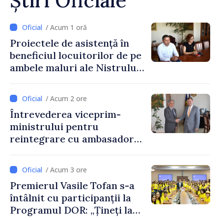
Știri Oficiale
/ Acum 1 oră
Proiectele de asistență în
beneficiul locuitorilor de pe
ambele maluri ale Nistrului
discutate la întrevederea
viceprim-ministrului cu
/ Acum 2 ore
reprezentanta rezidentă a
Întrevederea viceprim-
PNUD în Republica Moldova,
ministrului pentru
Daniela Gasparikova
reintegrare cu ambasadorul
Japoniei în Republica
Moldova
/ Acum 3 ore
Premierul Vasile Tofan s-a
întâlnit cu participanții la
Programul DOR: „Țineți la