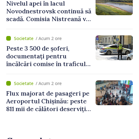
Nivelul apei în lacul
PNUD în Republica Moldova,
Novodnestrovsk continuă să
Daniela Gasparikova
scadă. Comisia Nistreană va
analiza situația hidrologică
/ Acum 2 ore
Peste 3 500 de șoferi,
documentați pentru
încălcări comise în traficul
rutier. Cei mai mulți au
depășit limita de viteză
/ Acum 2 ore
Flux majorat de pasageri pe
Aeroportul Chișinău: peste
811 mii de călători deserviți
în luna iulie