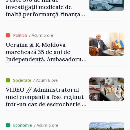
oamenilor noștri”
investigații medicale de
înaltă performanță, finanțate
de asigurarea obligatorie în
prima jumătate a anului
/ Acum 5 ore
Ucraina și R. Moldova
marchează 35 de ani de
Independență. Ambasadorul
Paun Rohovei: „Am
demonstrat tuturor că
suntem rezistenți și știm să
/ Acum 6 ore
ne punctăm prioritățile
VIDEO // Administratorul
pentru viitor”
unei companii a fost reținut
într-un caz de escrocherie și
insolvabilitate intenționată
de 5 milioane de lei în
domeniul agricol
/ Acum 6 ore