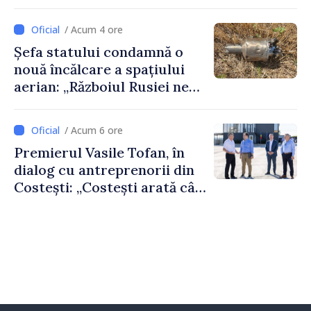
rădăcinile voastre și nu vă
feriți de încercări și greșeli –
/ Acum 4 ore
doar astfel puteți reuși”
Șefa statului condamnă o
nouă încălcare a spațiului
aerian: „Războiul Rusiei ne
afectează direct”
/ Acum 6 ore
Premierul Vasile Tofan, în
dialog cu antreprenorii din
Costești: „Costești arată cât
de mult poate face o
comunitate atunci când
există inițiativă, muncă și
spirit antreprenorial”