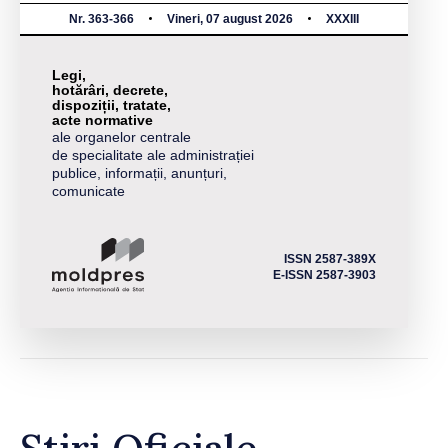
Nr. 363-366
Vineri, 07 august 2026
XXXIII
Legi,
hotărâri, decrete,
dispoziții, tratate,
acte normative
ale organelor centrale
de specialitate ale administrației
publice, informații, anunțuri,
comunicate
ISSN 2587-389X
E-ISSN 2587-3903