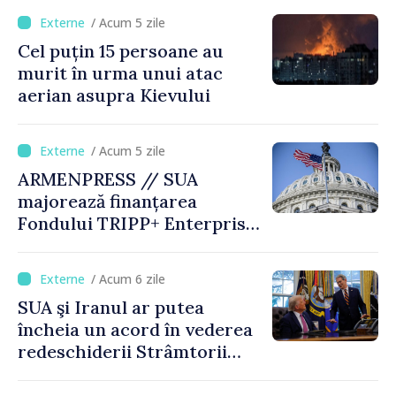
/ Acum 5 zile
Cel puțin 15 persoane au
murit în urma unui atac
aerian asupra Kievului
/ Acum 5 zile
ARMENPRESS // SUA
majorează finanțarea
Fondului TRIPP+ Enterprise
pentru Armenia la 402
milioane de dolari
/ Acum 6 zile
SUA şi Iranul ar putea
încheia un acord în vederea
redeschiderii Strâmtorii
Ormuz până miercuri,
anunţă secretarul american