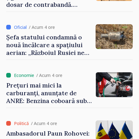
dosar de contrabandă.
Produsele urmau a fi scoase
ilegal din țară
/ Acum 4 ore
Șefa statului condamnă o
nouă încălcare a spațiului
aerian: „Războiul Rusiei ne
afectează direct”
/ Acum 4 ore
Prețuri mai mici la
carburanți, anunțate de
ANRE: Benzina coboară sub
pragul de 30 de lei
/ Acum 4 ore
Ambasadorul Paun Rohovei: