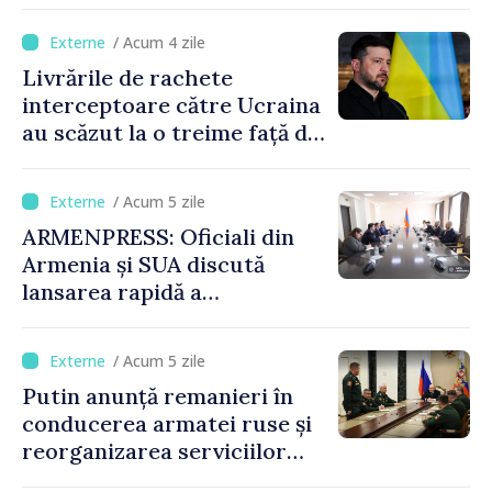
Ormuz
/ Acum 4 zile
Livrările de rachete
interceptoare către Ucraina
au scăzut la o treime față de
anul trecut
/ Acum 5 zile
ARMENPRESS: Oficiali din
Armenia și SUA discută
lansarea rapidă a
programului TRIPP
/ Acum 5 zile
Putin anunță remanieri în
conducerea armatei ruse și
reorganizarea serviciilor
logistice