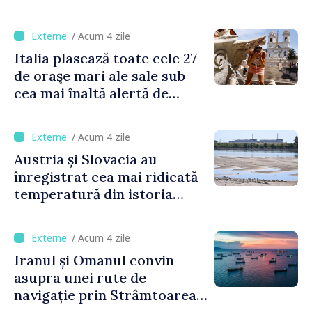
Ucrainei
/ Acum 4 zile
Italia plasează toate cele 27
de oraşe mari ale sale sub
cea mai înaltă alertă de
caniculă
/ Acum 4 zile
Austria și Slovacia au
înregistrat cea mai ridicată
temperatură din istoria
măsurătorilor
/ Acum 4 zile
Iranul și Omanul convin
asupra unei rute de
navigație prin Strâmtoarea