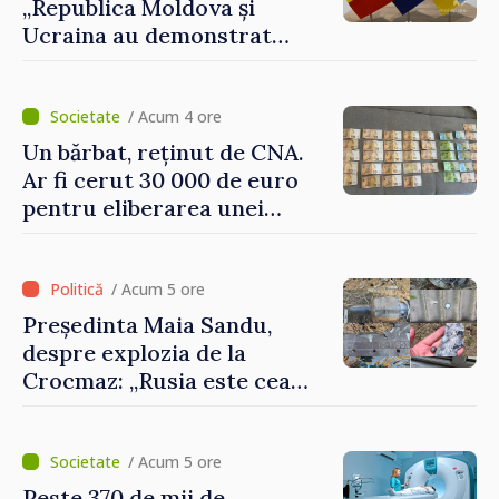
„Republica Moldova și
Ucraina au demonstrat
performanțe fără precedent
în procesul de integrare
europeană”
/ Acum 4 ore
Un bărbat, reținut de CNA.
Ar fi cerut 30 000 de euro
pentru eliberarea unei
persoane condamnate
/ Acum 5 ore
Președinta Maia Sandu,
despre explozia de la
Crocmaz: „Rusia este cea
care duce războiul de
agresiune în Ucraina și
poartă întreaga vină pentru
/ Acum 5 ore
pericolul adus la casele
Peste 370 de mii de