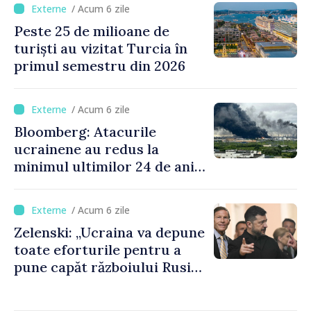
/ Acum 6 zile
al Trezoreriei
Peste 25 de milioane de
turiști au vizitat Turcia în
primul semestru din 2026
/ Acum 6 zile
Bloomberg: Atacurile
ucrainene au redus la
minimul ultimilor 24 de ani
procesarea petrolului în
Rusia
/ Acum 6 zile
Zelenski: „Ucraina va depune
toate eforturile pentru a
pune capăt războiului Rusiei
înainte de iarnă”